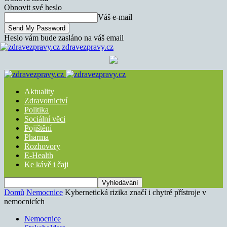
Obnovit své heslo
Váš e-mail
Heslo vám bude zasláno na váš email
zdravezpravy.cz
Aktuality
Zdravotnictví
Politika
Sociální věci
Pojištění
Pharma
Rozhovory
E-Health
Ke kávě i čaji
Domů
Nemocnice
Kybernetická rizika značí i chytré přístroje v
nemocnicích
Nemocnice