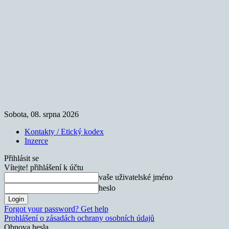
Sobota, 08. srpna 2026
Kontakty / Etický kodex
Inzerce
Přihlásit se
Vítejte! přihlášení k účtu
vaše uživatelské jméno
heslo
Forgot your password? Get help
Prohlášení o zásadách ochrany osobních údajů
Obnova hesla