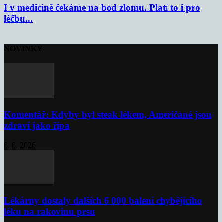
I v medicíně čekáme na bod zlomu. Platí to i pro
léčbu...
NOVINKY
Komentář: Kdyby byl steak lékem, Američané jsou
zdraví jako řípa
8. 8. 2026
Lékárny dostaly dalších 6 000 balení chybějícího
léku na rakovinu prsu