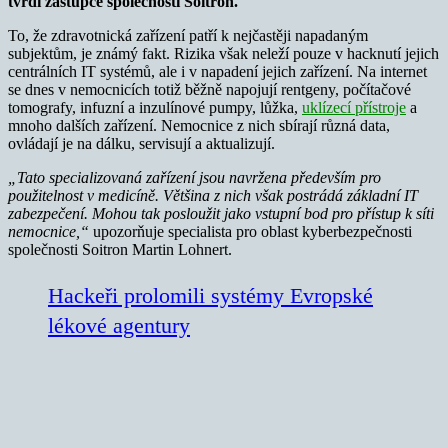
tvrdí zástupce společnosti Soitron.
To, že zdravotnická zařízení patří k nejčastěji napadaným
subjektům, je známý fakt. Rizika však neleží pouze v hacknutí jejich
centrálních IT systémů, ale i v napadení jejich zařízení. Na internet
se dnes v nemocnicích totiž běžně napojují rentgeny, počítačové
tomografy, infuzní a inzulínové pumpy, lůžka,
uklízecí přístroje
a
mnoho dalších zařízení. Nemocnice z nich sbírají různá data,
ovládají je na dálku, servisují a aktualizují.
„Tato specializovaná zařízení jsou navržena především pro
použitelnost v medicíně. Většina z nich však postrádá základní IT
zabezpečení. Mohou tak posloužit jako vstupní bod pro přístup k síti
nemocnice,“
upozorňuje specialista pro oblast kyberbezpečnosti
společnosti Soitron Martin Lohnert.
Hackeři prolomili systémy Evropské
lékové agentury