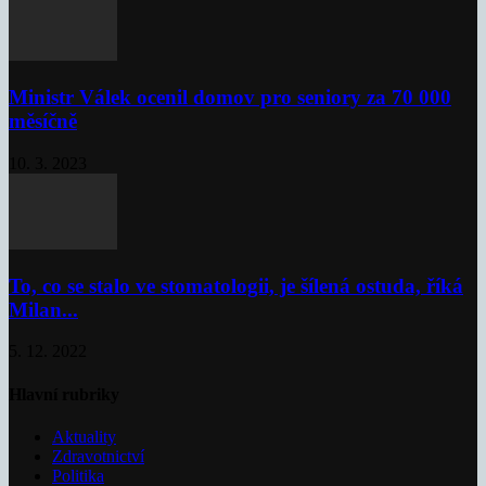
Ministr Válek ocenil domov pro seniory za 70 000
měsíčně
10. 3. 2023
To, co se stalo ve stomatologii, je šílená ostuda, říká
Milan...
5. 12. 2022
Hlavní rubriky
Aktuality
Zdravotnictví
Politika