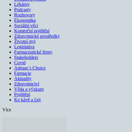
Lékárny
Podcasty
Rozhovory
Ekonomika
Sociální věci
Komerční pojištění
Zdravotnické prostředky
Životní styl
Legislativa
Farmaceutické firmy
Stakeholders
Covid
Adman´s Choice
Farmacie
Aktuality
Zdravotnictví
Věda a výzkum
Pojištění
Ke kávě a čaji
Více