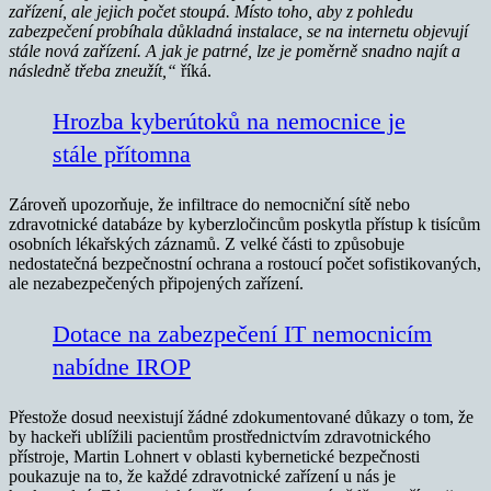
zařízení, ale jejich počet stoupá. Místo toho, aby z pohledu
zabezpečení probíhala důkladná instalace, se na internetu objevují
stále nová zařízení. A jak je patrné, lze je poměrně snadno najít a
následně třeba zneužít,“
říká.
Hrozba kyberútoků na nemocnice je
stále přítomna
Zároveň upozorňuje, že infiltrace do nemocniční sítě nebo
zdravotnické databáze by kyberzločincům poskytla přístup k tisícům
osobních lékařských záznamů. Z velké části to způsobuje
nedostatečná bezpečnostní ochrana a rostoucí počet sofistikovaných,
ale nezabezpečených připojených zařízení.
Dotace na zabezpečení IT nemocnicím
nabídne IROP
Přestože dosud neexistují žádné zdokumentované důkazy o tom, že
by hackeři ublížili pacientům prostřednictvím zdravotnického
přístroje, Martin Lohnert v oblasti kybernetické bezpečnosti
poukazuje na to, že každé zdravotnické zařízení u nás je