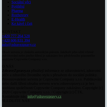
Sociální věci
Pojištění
Pharma
Rozhovory
E-Health
Ke kávě i čaji
KONTAKT
+420 777 264 528
+420 606 831 394
info@zdravezpravy.cz
Obsah serveru je chráněn autorským právem. Jakékoli jeho užití včetně
publikování nebo jiného šíření je zakázáno bez předchozího písemného
souhlasu Copywrite Company s.r.o.
O NÁS
ZdraveZpravy.cz
přinášejí informace ze zdravotnictví, zdravotní
péče a zdravého životního stylu s přesahem do sociální politiky.
Provozovatelem serveru je Copywrite Company s.r.o. Publikování
nebo další šíření obsahu serveru www.zdravezpravy.cz je bez
souhlasu společnosti Copywrite Company zakázáno. Copyright [c]
2020 Copywrite Company s.r.o. / Copyright [c] ČTK.
Kontaktujte nás:
info@zdravezpravy.cz
SLEDUJTE NÁS