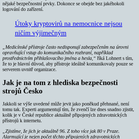
nějaké bezpečnostní prvky. Dokonce se obejde bez jakéhokoli
logování do zařízení.
Útoky kryptovirů na nemocnice nejsou
ničím výjimečným
„Medicínské přístroje často nedisponují zabezpečením na úrovni
opravňující vstup do komunikačního rozhraní, například
prostřednictvím přihlašovacího jména a hesla,“
říká Lohnert s tím,
že to je hlavní důvod, aby přístroje ideálně komunikovaly pouze se
serverem uvnitř organizace.
Jak je na tom z hlediska bezpečnosti
strojů Česko
Jakkoli se výše uvedené může jevit jako poněkud přehnané, není
tomu tak. Experti argumentují tím, že zvenčí lze dnes snadno zjistit,
kolik je v České republice aktuálně připojených zdravotnických
přístrojů k internetu.
„Zjistíme, že jich je aktuálně 96. Z toho více jak 80 v Praze.
Alarmující je nejen počet těchto připojených zdravotnických