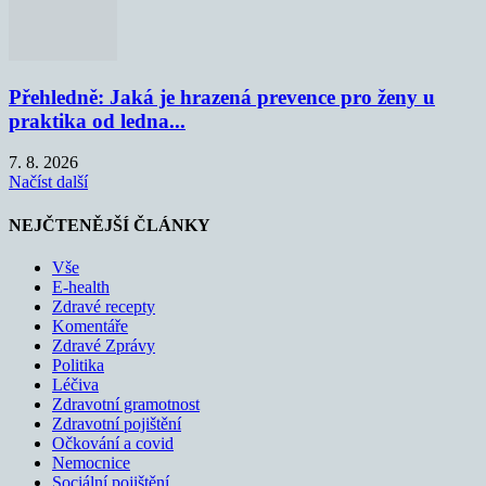
Přehledně: Jaká je hrazená prevence pro ženy u
praktika od ledna...
7. 8. 2026
Načíst další
NEJČTENĚJŠÍ ČLÁNKY
Vše
E-health
Zdravé recepty
Komentáře
Zdravé Zprávy
Politika
Léčiva
Zdravotní gramotnost
Zdravotní pojištění
Očkování a covid
Nemocnice
Sociální pojištění