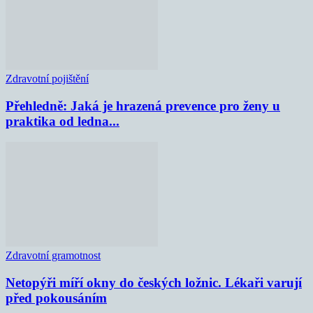
Zdravotní pojištění
Přehledně: Jaká je hrazená prevence pro ženy u
praktika od ledna...
Zdravotní gramotnost
Netopýři míří okny do českých ložnic. Lékaři varují
před pokousáním