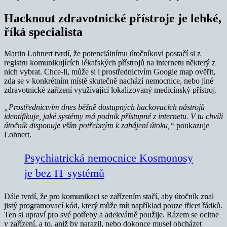
Hacknout zdravotnické přístroje je lehké,
říká specialista
Martin Lohnert tvrdí, že potenciálnímu útočníkovi postačí si z
registru komunikujících lékařských přístrojů na internetu některý z
nich vybrat. Chce-li, může si i prostřednictvím Google map ověřit,
zda se v konkrétním místě skutečně nachází nemocnice, nebo jiné
zdravotnické zařízení využívající lokalizovaný medicínský přístroj.
„Prostřednictvím dnes běžně dostupných hackovacích nástrojů
identifikuje, jaké systémy má podnik přístupné z internetu. V tu chvíli
útočník disponuje vším potřebným k zahájení útoku,“
poukazuje
Lohnert.
Psychiatrická nemocnice Kosmonosy
je bez IT systémů
Dále tvrdí, že pro komunikaci se zařízením stačí, aby útočník znal
jistý programovací kód, který může mít například pouze třicet řádků.
Ten si upraví pro své potřeby a adekvátně použije. Rázem se ocitne
v zařízení, a to, aniž by narazil, nebo dokonce musel obcházet