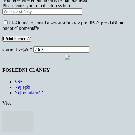
You have entered an incorrect email address!
Please enter your email address here
Uložit jméno, email a www stránky v prohlížeči pro další mé
budoucí komentáře
Current ye@r
*
POSLEDNÍ ČLÁNKY
Vše
Nejlepší
Nejpopulárnější
Více