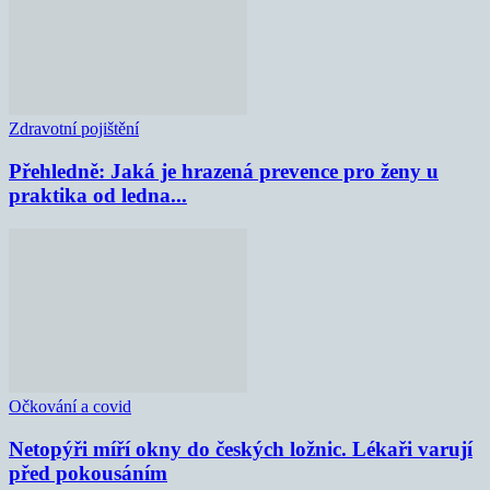
Zdravotní pojištění
Přehledně: Jaká je hrazená prevence pro ženy u
praktika od ledna...
Očkování a covid
Netopýři míří okny do českých ložnic. Lékaři varují
před pokousáním