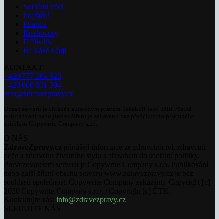
Sociální věci
Pojištění
Pharma
Rozhovory
E-Health
Ke kávě i čaji
KONTAKT
+420 777 264 528
+420 606 831 394
info@zdravezpravy.cz
Obsah serveru je chráněn autorským právem. Jakékoli jeho užití včetně
publikování nebo jiného šíření je zakázáno bez předchozího písemného
souhlasu Copywrite Company s.r.o.
O NÁS
ZdraveZpravy.cz
přinášejí informace ze zdravotnictví, zdravotní
péče a zdravého životního stylu s přesahem do sociální politiky.
Provozovatelem serveru je Copywrite Company s.r.o. Publikování
nebo další šíření obsahu serveru www.zdravezpravy.cz je bez
souhlasu společnosti Copywrite Company zakázáno. Copyright [c]
2020 Copywrite Company s.r.o. / Copyright [c] ČTK.
Kontaktujte nás:
info@zdravezpravy.cz
SLEDUJTE NÁS