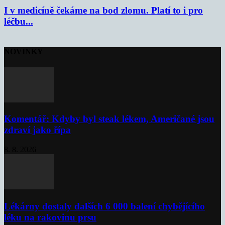
I v medicíně čekáme na bod zlomu. Platí to i pro
léčbu...
NOVINKY
Komentář: Kdyby byl steak lékem, Američané jsou
zdraví jako řípa
8. 8. 2026
Lékárny dostaly dalších 6 000 balení chybějícího
léku na rakovinu prsu