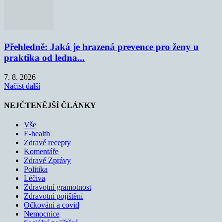
Přehledně: Jaká je hrazená prevence pro ženy u
praktika od ledna...
7. 8. 2026
Načíst další
NEJČTENĚJŠÍ ČLÁNKY
Vše
E-health
Zdravé recepty
Komentáře
Zdravé Zprávy
Politika
Léčiva
Zdravotní gramotnost
Zdravotní pojištění
Očkování a covid
Nemocnice