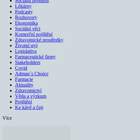
Sociální pojištění
Lékárny
Podcasty
Rozhovory
Ekonomika
Sociální věci
Komerční pojištění
Zdravotnické prostředky
Životní styl
Legislativa
Farmaceutické firmy
Stakeholders
Covid
Adman´s Choice
Farmacie
Aktuality
Zdravotnictví
Věda a výzkum
Pojištění
Ke kávě a čaji
Více