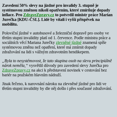
Zavedení 50% slevy na jízdné pro invalidy 3. stupně je
systémovou změnou nikoli opatřením, které zmírňuje dopady
inflace. Pro
ZdraveZpravy.cz
to potvrdil ministr práce Marian
Jurečka [KDU-ČSL]. Lidé by vítali i vyšší příspěvek na
mobilitu.
Poloviční jízdné v autobusové a železniční dopravě pro osoby ve
třetím stupni invalidity platí od 1. července. Podle ministra práce a
sociálních věcí Mariana Jurečky
zlevněné jízdné
znamená spíše
systémovou změnu než opatření, které má zmírnit dopady
zdražování na lidi s vážným zdravotním hendikepem.
„Byla to nesystémovost, že tato skupina osob na slevu principiálně
nárok neměla,“
vysvětlil důvody pro zavedení slevy Jurečka pro
ZdraveZpravy.cz
na akci k představení novinek v cestování bez
bariér na pražském hlavním nádraží.
Jinak řečeno, k narovnání nároku na zlevněné jízdné pro lidi ve
třetím stupni invalidity by dle něj došlo i přes současné zdražování.