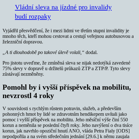
Vládní sleva na jízdné pro invalidy
budí rozpaky
Vyjádřil přesvědčení, že i mezi lidmi ve třetím stupni invalidity je
mnoho těch, kteří mohou cestovat a cestují veřejnou autobusovou a
železniční dopravou.
„A ti dlouhodobě po takové úlevě volali,“
dodal.
Pro jistotu uveďme, že zmíněná sleva se nijak nedotýká zavedené
75% slevy v dopravě u držitelů průkazů ZTP a ZTP/P. Tyto slevy
zůstávají nezměněny.
Pomohl by i vyšší příspěvek na mobilitu,
nevzrostl 4 roky
V souvislosti s rychlým růstem potravin, služeb, a především
pohonných hmot by lidé se zdravotním hendikepem uvítali jako
pomoc i vyšší příspěvek na mobilitu. Jeho měsíční výše činí 550
korun a neměnila se poslední čtyři roky. Jeho navýšení o dva tisíce
korun, jak navrhlo opoziční hnutí ANO, vláda Petra Fialy [ODS]
nepodpořila a na svém středečním jednání [29.6.] k němu zaujala