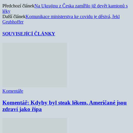
Předchozí článek
Na Ukrajinu z Česka zamířilo již devět kamionů s
léky
Další článek
Komunikace ministerstva ke covidu je děsivá, řekl
Grubhoffer
SOUVISEJÍCÍ ČLÁNKY
Komentáře
Komentář: Kdyby byl steak lékem, Američané jsou
zdraví jako řípa