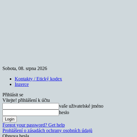
Sobota, 08. srpna 2026
Kontakty / Etický kodex
Inzerce
Přihlásit se
Vítejte! přihlášení k účtu
vaše uživatelské jméno
heslo
Forgot your password? Get help
Prohlášení o zásadách ochrany osobních údajů
Obnova hesla