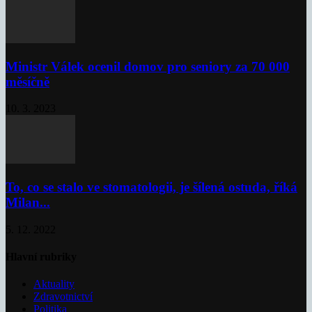
Ministr Válek ocenil domov pro seniory za 70 000
měsíčně
10. 3. 2023
To, co se stalo ve stomatologii, je šílená ostuda, říká
Milan...
5. 12. 2022
Hlavní rubriky
Aktuality
Zdravotnictví
Politika