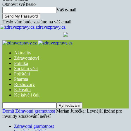
Obnovit své heslo
Váš e-mail
Heslo vám bude zasláno na váš email
zdravezpravy.cz
Aktuality
Zdravotnictví
Politika
Sociální věci
Pojištění
Pharma
Rozhovory
E-Health
Ke kávě i čaji
Domů
Zdravotní gramotnost
Marian Jurečka: Levnější jízdné pro
invalidy zdražování neřeší
Zdravotní gramotnost