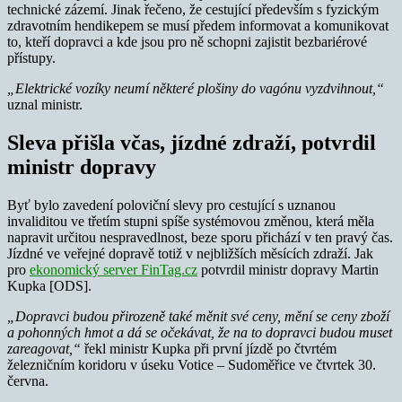
technické zázemí. Jinak řečeno, že cestující především s fyzickým
zdravotním hendikepem se musí předem informovat a komunikovat
to, kteří dopravci a kde jsou pro ně schopni zajistit bezbariérové
přístupy.
„Elektrické vozíky neumí některé plošiny do vagónu vyzdvihnout,“
uznal ministr.
Sleva přišla včas, jízdné zdraží, potvrdil
ministr dopravy
Byť bylo zavedení poloviční slevy pro cestující s uznanou
invaliditou ve třetím stupni spíše systémovou změnou, která měla
napravit určitou nespravedlnost, beze sporu přichází v ten pravý čas.
Jízdné ve veřejné dopravě totiž v nejbližších měsících zdraží. Jak
pro
ekonomický server FinTag.cz
potvrdil ministr dopravy Martin
Kupka [ODS].
„Dopravci budou přirozeně také měnit své ceny, mění se ceny zboží
a pohonných hmot a dá se očekávat, že na to dopravci budou muset
zareagovat,“
řekl ministr Kupka při první jízdě po čtvrtém
železničním koridoru v úseku Votice – Sudoměřice ve čtvrtek 30.
června.