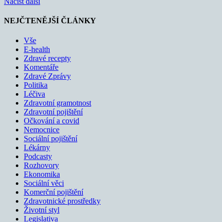
Načíst další
NEJČTENĚJŠÍ ČLÁNKY
Vše
E-health
Zdravé recepty
Komentáře
Zdravé Zprávy
Politika
Léčiva
Zdravotní gramotnost
Zdravotní pojištění
Očkování a covid
Nemocnice
Sociální pojištění
Lékárny
Podcasty
Rozhovory
Ekonomika
Sociální věci
Komerční pojištění
Zdravotnické prostředky
Životní styl
Legislativa