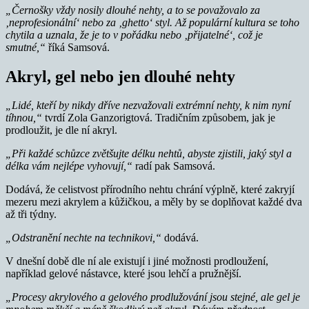
„Černošky vždy nosily dlouhé nehty, a to se považovalo za
‚neprofesionální‘ nebo za ‚ghetto‘ styl. Až populární kultura se toho
chytila a uznala, že je to v pořádku nebo ‚přijatelné‘, což je
smutné,“
říká Samsová.
Akryl, gel nebo jen dlouhé nehty
„Lidé, kteří by nikdy dříve nezvažovali extrémní nehty, k nim nyní
tíhnou,“
tvrdí Zola Ganzorigtová. Tradičním způsobem, jak je
prodloužit, je dle ní akryl.
„Při každé schůzce zvětšujte délku nehtů, abyste zjistili, jaký styl a
délka vám nejlépe vyhovují,“
radí pak Samsová.
Dodává, že celistvost přírodního nehtu chrání výplně, které zakryjí
mezeru mezi akrylem a kůžičkou, a měly by se doplňovat každé dva
až tři týdny.
„Odstranění nechte na technikovi,“
dodává.
V dnešní době dle ní ale existují i jiné možnosti prodloužení,
například gelové nástavce, které jsou lehčí a pružnější.
„Procesy akrylového a gelového prodlužování jsou stejné, ale gel je