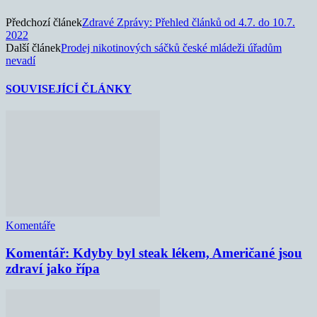
Předchozí článek
Zdravé Zprávy: Přehled článků od 4.7. do 10.7.
2022
Další článek
Prodej nikotinových sáčků české mládeži úřadům
nevadí
SOUVISEJÍCÍ ČLÁNKY
Komentáře
Komentář: Kdyby byl steak lékem, Američané jsou
zdraví jako řípa