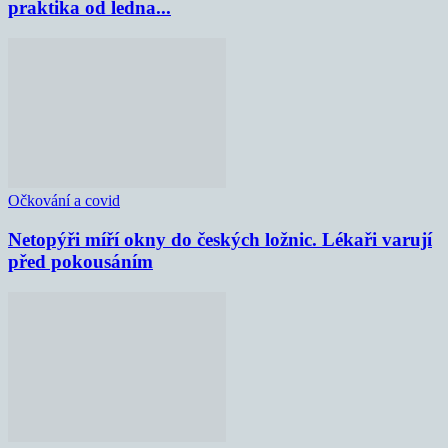
praktika od ledna...
Očkování a covid
Netopýři míří okny do českých ložnic. Lékaři varují
před pokousáním