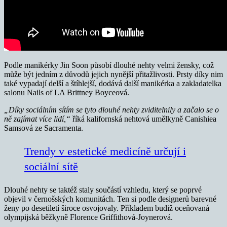
Podle manikérky Jin Soon působí dlouhé nehty velmi žensky, což
může být jedním z důvodů jejich nynější přitažlivosti. Prsty díky nim
také vypadají delší a štíhlejší, dodává další manikérka a zakladatelka
salonu Nails of LA Brittney Boyceová.
„Díky sociálním sítím se tyto dlouhé nehty zviditelnily a začalo se o
ně zajímat více lidí,“
říká kalifornská nehtová umělkyně Canishiea
Samsová ze Sacramenta.
Trendy v estetické medicíně určují i
sociální sítě
Dlouhé nehty se taktéž staly součástí vzhledu, který se poprvé
objevil v černošských komunitách. Ten si podle designerů barevné
ženy po desetiletí široce osvojovaly. Příkladem budiž oceňovaná
olympijská běžkyně Florence Griffithová-Joynerová.