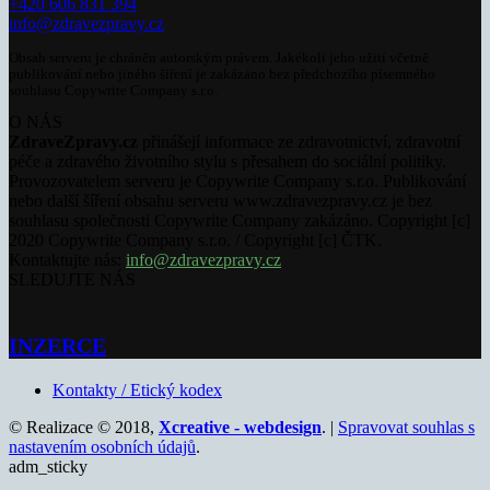
+420 606 831 394
info@zdravezpravy.cz
Obsah serveru je chráněn autorským právem. Jakékoli jeho užití včetně
publikování nebo jiného šíření je zakázáno bez předchozího písemného
souhlasu Copywrite Company s.r.o.
O NÁS
ZdraveZpravy.cz
přinášejí informace ze zdravotnictví, zdravotní
péče a zdravého životního stylu s přesahem do sociální politiky.
Provozovatelem serveru je Copywrite Company s.r.o. Publikování
nebo další šíření obsahu serveru www.zdravezpravy.cz je bez
souhlasu společnosti Copywrite Company zakázáno. Copyright [c]
2020 Copywrite Company s.r.o. / Copyright [c] ČTK.
Kontaktujte nás:
info@zdravezpravy.cz
SLEDUJTE NÁS
INZERCE
Kontakty / Etický kodex
© Realizace © 2018,
Xcreative - webdesign
. |
Spravovat souhlas s
nastavením osobních údajů
.
adm_sticky