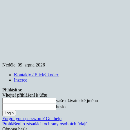
Neděle, 09. srpna 2026
Kontakty / Etický kodex
Inzerce
Přihlásit se
Vítejte! přihlášení k účtu
vaše uživatelské jméno
heslo
Forgot your password? Get help
Prohlášení o zásadách ochrany osobních údajů
Obnova hesla