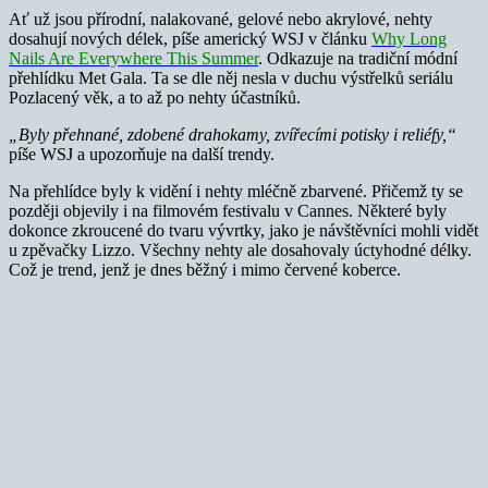
Ať už jsou přírodní, nalakované, gelové nebo akrylové, nehty
dosahují nových délek, píše americký WSJ v článku
Why Long
Nails Are Everywhere This Summer
. Odkazuje na tradiční módní
přehlídku Met Gala. Ta se dle něj nesla v duchu výstřelků seriálu
Pozlacený věk, a to až po nehty účastníků.
„Byly přehnané, zdobené drahokamy, zvířecími potisky i reliéfy,“
píše WSJ a upozorňuje na další trendy.
Na přehlídce byly k vidění i nehty mléčně zbarvené. Přičemž ty se
později objevily i na filmovém festivalu v Cannes. Některé byly
dokonce zkroucené do tvaru vývrtky, jako je návštěvníci mohli vidět
u zpěvačky Lizzo. Všechny nehty ale dosahovaly úctyhodné délky.
Což je trend, jenž je dnes běžný i mimo červené koberce.