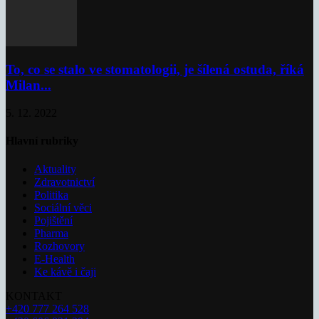
To, co se stalo ve stomatologii, je šílená ostuda, říká
Milan...
5. 12. 2022
Hlavní rubriky
Aktuality
Zdravotnictví
Politika
Sociální věci
Pojištění
Pharma
Rozhovory
E-Health
Ke kávě i čaji
KONTAKT
+420 777 264 528