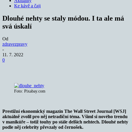
Aktuality
Ke kávě a čaji
Dlouhé nehty se staly módou. I ta ale má
svá úskalí
Od
zdravezpravy
-
11. 7. 2022
0
Foto: Pixabay.com
Prestižní ekonomický magazín The Wall Street Journal [WSJ]
aktuálně zvolil pro něj netradiční téma. Všiml si nového trendu
v manikúře – totiž touhy po stále delších nehtech. Dlouhé nehty
podle něj celebrity převzaly od černošek.