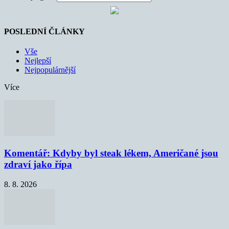
POSLEDNÍ ČLÁNKY
Vše
Nejlepší
Nejpopulárnější
Více
Komentář: Kdyby byl steak lékem, Američané jsou
zdraví jako řípa
8. 8. 2026