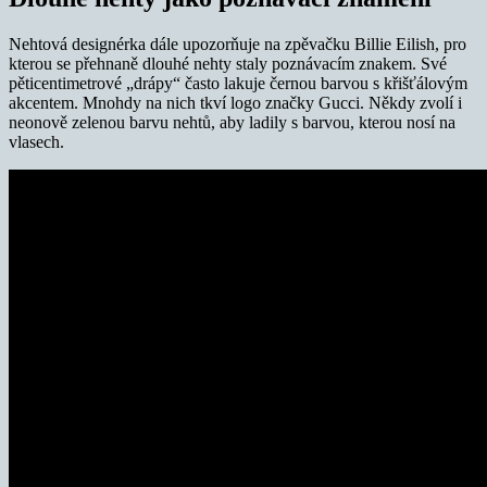
Nehtová designérka dále upozorňuje na zpěvačku Billie Eilish, pro
kterou se přehnaně dlouhé nehty staly poznávacím znakem. Své
pěticentimetrové „drápy“ často lakuje černou barvou s křišťálovým
akcentem. Mnohdy na nich tkví logo značky Gucci. Někdy zvolí i
neonově zelenou barvu nehtů, aby ladily s barvou, kterou nosí na
vlasech.