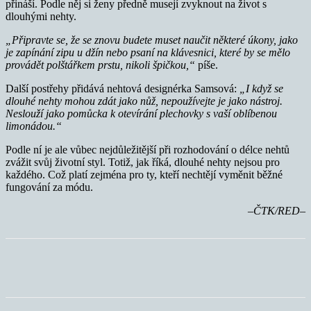
přináší. Podle něj si ženy předně musejí zvyknout na život s
dlouhými nehty.
„Připravte se, že se znovu budete muset naučit některé úkony, jako
je zapínání zipu u džín nebo psaní na klávesnici, které by se mělo
provádět polštářkem prstu, nikoli špičkou,“
píše.
Další postřehy přidává nehtová designérka Samsová:
„I když se
dlouhé nehty mohou zdát jako nůž, nepoužívejte je jako nástroj.
Neslouží jako pomůcka k otevírání plechovky s vaší oblíbenou
limonádou.“
Podle ní je ale vůbec nejdůležitější při rozhodování o délce nehtů
zvážit svůj životní styl. Totiž, jak říká, dlouhé nehty nejsou pro
každého. Což platí zejména pro ty, kteří nechtějí vyměnit běžné
fungování za módu.
–ČTK/RED–