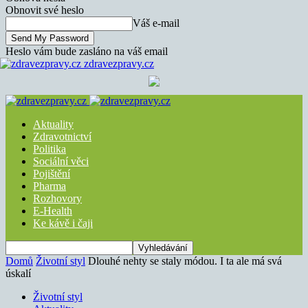
Obnovit své heslo
Váš e-mail
Heslo vám bude zasláno na váš email
zdravezpravy.cz
Aktuality
Zdravotnictví
Politika
Sociální věci
Pojištění
Pharma
Rozhovory
E-Health
Ke kávě i čaji
Domů
Životní styl
Dlouhé nehty se staly módou. I ta ale má svá
úskalí
Životní styl