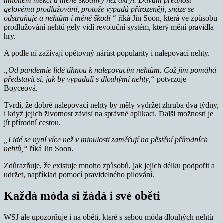
mnohem měkčí a méně škodlivý než akryl. Dávám přednost
gelovému prodlužování, protože vypadá přirozeněji, snáze se
odstraňuje a nehtům i méně škodí,“
říká Jin Soon, která ve způsobu
prodlužování nehtů gely vidí revoluční systém, který mění pravidla
hry.
A podle ní zažívají opětovný nárůst popularity i nalepovací nehty.
„Od pandemie lidé tíhnou k nalepovacím nehtům. Což jim pomáhá
představit si, jak by vypadali s dlouhými nehty,“
potvrzuje
Boyceová.
Tvrdí, že dobré nalepovací nehty by měly vydržet zhruba dva týdny,
i když jejich životnost závisí na správné aplikaci. Další možností je
jít přírodní cestou.
„Lidé se nyní více než v minulosti zaměřují na pěstění přírodních
nehtů,“
říká Jin Soon.
Zdůrazňuje, že existuje mnoho způsobů, jak jejich délku podpořit a
udržet, například pomocí pravidelného pilování.
Každá móda si žádá i své oběti
WSJ ale upozorňuje i na oběti, které s sebou móda dlouhých nehtů