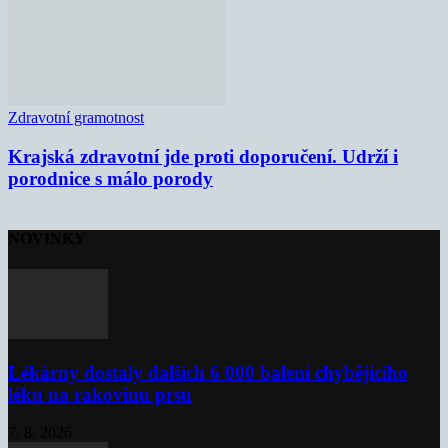
Zdravotní gramotnost
Krajská zdravotní jde proti doporučení. Udrží i
porodnice s málo porody
NOVINKY
Lékárny dostaly dalších 6 000 balení chybějícího
léku na rakovinu prsu
7. 8. 2026