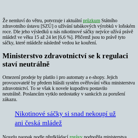
Že nemluví do větru, potvrzuje i aktuální
průzkum
Státního
zdravotního ústavu [SZÚ] o užívání tabákových výrobků v loňském
roce. Dle jeho výsledků u nás nikotinové sáčky nejvíce užívá právě
mládež ve věku 15 až 24 let [6,6 %]. Přičemž jsou to právě tyto
sáčky, které mládeže následně vedou ke kouření.
Ministerstvo zdravotnictví se k regulaci
staví neutrálně
Omezení prodeje by platilo i pro automaty a e-shopy. Jejich
provozovatelé by předem hlásili systém ověřování věku ministerstvu
zdravotnictví. To se však k novele kupodivu postavilo
neutrálně. Poslancům vytklo nedostatky v sankcích za porušení
zákazu.
Nikotinové sáčky si snad nekoupí už
ani česká mládež
Novelu naopak podle předkládací
zprávy
podpořila ministerstva