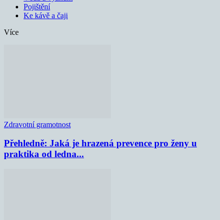
Pojištění
Ke kávě a čaji
Více
Zdravotní gramotnost
Přehledně: Jaká je hrazená prevence pro ženy u
praktika od ledna...