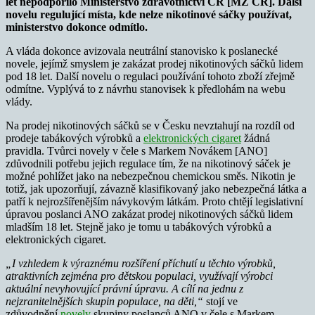
let nepodpořilo Ministerstvo zdravotnictví ČR [MZ ČR]. Další
novelu regulující místa, kde nelze nikotinové sáčky používat,
ministerstvo dokonce odmítlo.
A vláda dokonce avizovala neutrální stanovisko k poslanecké
novele, jejímž smyslem je zakázat prodej nikotinových sáčků lidem
pod 18 let. Další novelu o regulaci používání tohoto zboží zřejmě
odmítne. Vyplývá to z návrhu stanovisek k předlohám na webu
vlády.
Na prodej nikotinových sáčků se v Česku nevztahují na rozdíl od
prodeje tabákových výrobků a
elektronických cigaret
žádná
pravidla. Tvůrci novely v čele s Markem Novákem [ANO]
zdůvodnili potřebu jejich regulace tím, že na nikotinový sáček je
možné pohlížet jako na nebezpečnou chemickou směs. Nikotin je
totiž, jak upozorňují, závazně klasifikovaný jako nebezpečná látka a
patří k nejrozšířenějším návykovým látkám. Proto chtějí legislativní
úpravou poslanci ANO zakázat prodej nikotinových sáčků lidem
mladším 18 let. Stejně jako je tomu u tabákových výrobků a
elektronických cigaret.
„I vzhledem k výraznému rozšíření příchutí u těchto výrobků,
atraktivních zejména pro dětskou populaci, využívají výrobci
aktuální nevyhovující právní úpravu. A cílí na jednu z
nejzranitelnějších skupin populace, na děti,“
stojí ve
zdůvodnění
novely
skupiny poslanců ANO v čele s Markem