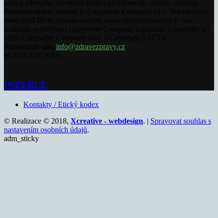
péče a zdravého životního stylu s přesahem do sociální politiky.
Provozovatelem serveru je Copywrite Company s.r.o. Publikování
nebo další šíření obsahu serveru www.zdravezpravy.cz je bez
souhlasu společnosti Copywrite Company zakázáno. Copyright [c]
2020 Copywrite Company s.r.o. / Copyright [c] ČTK.
Kontaktujte nás:
info@zdravezpravy.cz
SLEDUJTE NÁS
INZERCE
Kontakty / Etický kodex
© Realizace © 2018,
Xcreative - webdesign
. |
Spravovat souhlas s
nastavením osobních údajů
.
adm_sticky