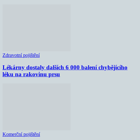
Zdravotní pojištění
Lékárny dostaly dalších 6 000 balení chybějícího
léku na rakovinu prsu
Komerční pojištění