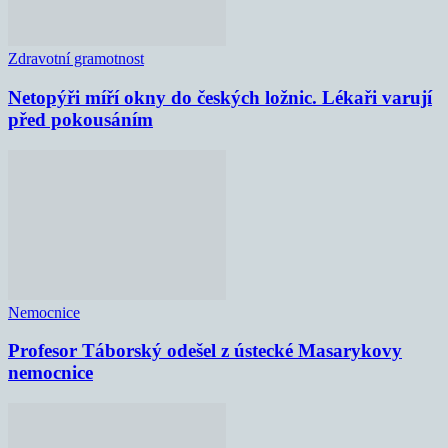
Zdravotní gramotnost
Netopýři míří okny do českých ložnic. Lékaři varují
před pokousáním
Nemocnice
Profesor Táborský odešel z ústecké Masarykovy
nemocnice