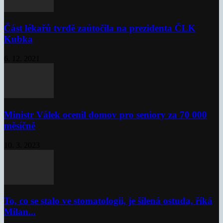
Část lékařů tvrdě zaútočila na prezidenta ČLK
Kubka
6. 12. 2021
Ministr Válek ocenil domov pro seniory za 70 000
měsíčně
10. 3. 2023
To, co se stalo ve stomatologii, je šílená ostuda, říká
Milan...