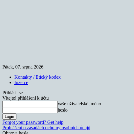
Pátek, 07. srpna 2026
Kontakty / Etický kodex
Inzerce
Přihlásit se
Vítejte! přihlášení k účtu
vaše uživatelské jméno
heslo
Forgot your password? Get help
Prohlášení o zásadách ochrany osobních údajů
Obnova hesla