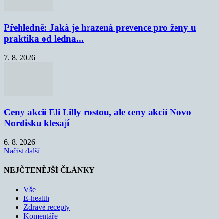
Přehledně: Jaká je hrazená prevence pro ženy u
praktika od ledna...
7. 8. 2026
Ceny akcií Eli Lilly rostou, ale ceny akcií Novo
Nordisku klesají
6. 8. 2026
Načíst další
NEJČTENĚJŠÍ ČLÁNKY
Vše
E-health
Zdravé recepty
Komentáře