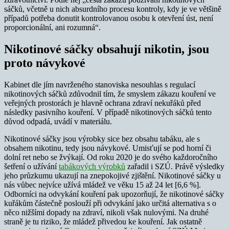
sáčků, včetně u nich absurdního procesu kontroly, kdy je ve většině
případů potřeba donutit kontrolovanou osobu k otevření úst, není
proporcionální, ani rozumná“.
Nikotinové sáčky obsahují nikotin, jsou
proto návykové
Kabinet dle jím navrženého stanoviska nesouhlas s regulací
nikotinových sáčků zdůvodnil tím, že smyslem zákazu kouření ve
veřejných prostorách je hlavně ochrana zdraví nekuřáků před
následky pasivního kouření. V případě nikotinových sáčků tento
důvod odpadá, uvádí v materiálu.
Nikotinové sáčky jsou výrobky sice bez obsahu tabáku, ale s
obsahem nikotinu, tedy jsou návykové. Umisťují se pod horní či
dolní ret nebo se žvýkají. Od roku 2020 je do svého každoročního
šetření o užívání
tabákových výrobků
zařadil i SZÚ. Právě výsledky
jeho průzkumu ukazují na znepokojivé zjištění. Nikotinové sáčky u
nás vůbec nejvíce užívá mládež ve věku 15 až 24 let [6,6 %].
Odborníci na odvykání kouření pak upozorňují, že nikotinové sáčky
kuřákům částečně poslouží při odvykání jako určitá alternativa s o
něco nižšími dopady na zdraví, nikoli však nulovými. Na druhé
straně je tu riziko, že mládež přivedou ke kouření. Jak ostatně