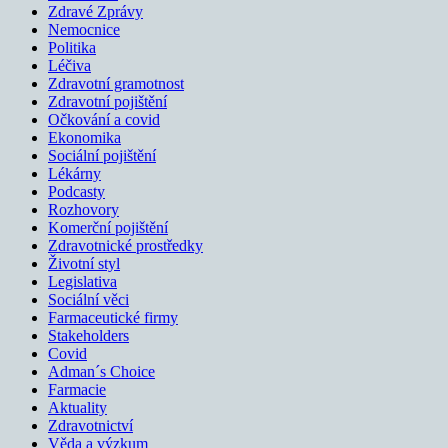
Zdravé Zprávy
Nemocnice
Politika
Léčiva
Zdravotní gramotnost
Zdravotní pojištění
Očkování a covid
Ekonomika
Sociální pojištění
Lékárny
Podcasty
Rozhovory
Komerční pojištění
Zdravotnické prostředky
Životní styl
Legislativa
Sociální věci
Farmaceutické firmy
Stakeholders
Covid
Adman´s Choice
Farmacie
Aktuality
Zdravotnictví
Věda a výzkum