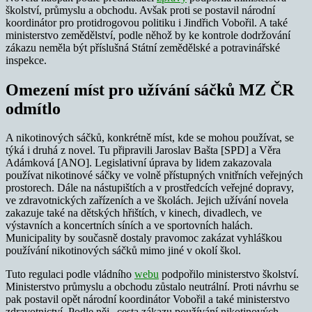
školství, průmyslu a obchodu. Avšak proti se postavil národní
koordinátor pro protidrogovou politiku i Jindřich Vobořil. A také
ministerstvo zemědělství, podle něhož by ke kontrole dodržování
zákazu neměla být příslušná Státní zemědělské a potravinářské
inspekce.
Omezení míst pro užívání sáčků MZ ČR
odmítlo
A nikotinových sáčků, konkrétně míst, kde se mohou používat, se
týká i druhá z novel. Tu připravili Jaroslav Bašta [SPD] a Věra
Adámková [ANO]. Legislativní úprava by lidem zakazovala
používat nikotinové sáčky ve volně přístupných vnitřních veřejných
prostorech. Dále na nástupištích a v prostředcích veřejné dopravy,
ve zdravotnických zařízeních a ve školách. Jejich užívání novela
zakazuje také na dětských hřištích, v kinech, divadlech, ve
výstavních a koncertních síních a ve sportovních halách.
Municipality by současně dostaly pravomoc zakázat vyhláškou
používání nikotinových sáčků mimo jiné v okolí škol.
Tuto regulaci podle vládního
webu
podpořilo ministerstvo školství.
Ministerstvo průmyslu a obchodu zůstalo neutrální. Proti návrhu se
pak postavil opět národní koordinátor Vobořil a také ministerstvo
zdravotnictví. Podle něj „cesta zákazu používání nikotinových