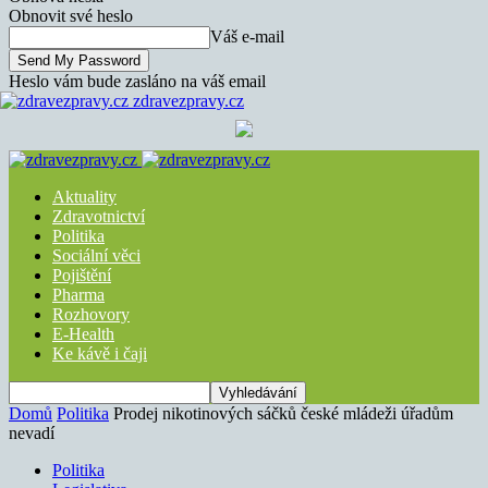
Obnovit své heslo
Váš e-mail
Heslo vám bude zasláno na váš email
zdravezpravy.cz
Aktuality
Zdravotnictví
Politika
Sociální věci
Pojištění
Pharma
Rozhovory
E-Health
Ke kávě i čaji
Domů
Politika
Prodej nikotinových sáčků české mládeži úřadům
nevadí
Politika