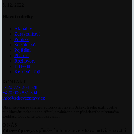
5. 12. 2022
Hlavní rubriky
Aktuality
Zdravotnictví
Politika
Sociální věci
Pojištění
Pharma
Rozhovory
E-Health
Ke kávě i čaji
KONTAKT
+420 777 264 528
+420 606 831 394
info@zdravezpravy.cz
Obsah serveru je chráněn autorským právem. Jakékoli jeho užití včetně
publikování nebo jiného šíření je zakázáno bez předchozího písemného
souhlasu Copywrite Company s.r.o.
O NÁS
ZdraveZpravy.cz
přinášejí informace ze zdravotnictví, zdravotní