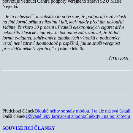
potvrzuje vedoucí Centra podpory veřejného zdraví SZÚ Marie
Nejedlá.
„Je tu nebezpečí, a statistika to potvrzuje, že podporují v závislosti
na jiné formě příjmu nikotinu i lidi, kteří nikdy před tím nekouřili.
Vidíme, že skoro 30 procent uživatelů elektronických cigaret dříve
nekouřilo klasické cigarety.
Je tak nutné zdůrazňovat, že žádná
forma e-cigaret, zahřívaných tabákových výrobků a podobných
verzí, není zdraví dlouhodobě prospěšná, jak se snaží veřejnost
přesvědčit někteří výrobci,“
ujasňuje lékařka.
–ČTK/VRN–
Předchozí článek
Dlouhé nehty se staly módou. I ta ale má svá úskalí
Další článek
Užívané léky farmaceut zhodnotí někdy i na pojišťovnu
SOUVISEJÍCÍ ČLÁNKY