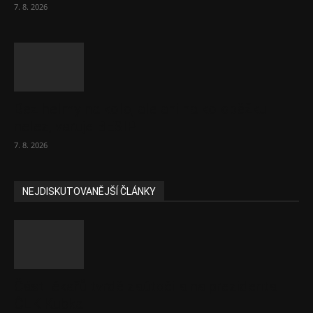
7. 8. 2026
Bez helmy na kolo, ale ani na koloběžku
nelez, varuje BESIP
7. 8. 2026
NEJDISKUTOVANĚJŠÍ ČLÁNKY
Část lékařů tvrdě zaútočila na prezidenta
ČLK Kubka