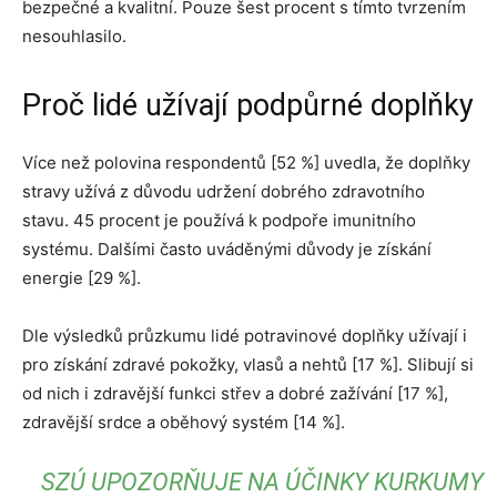
bezpečné a kvalitní. Pouze šest procent s tímto tvrzením
nesouhlasilo.
Proč lidé užívají podpůrné doplňky
Více než polovina respondentů [52 %] uvedla, že doplňky
stravy užívá z důvodu udržení dobrého zdravotního
stavu. 45 procent je používá k podpoře imunitního
systému. Dalšími často uváděnými důvody je získání
energie [29 %].
Dle výsledků průzkumu lidé potravinové doplňky užívají i
pro získání zdravé pokožky, vlasů a nehtů [17 %]. Slibují si
od nich i zdravější funkci střev a dobré zažívání [17 %],
zdravější srdce a oběhový systém [14 %].
SZÚ UPOZORŇUJE NA ÚČINKY KURKUMY