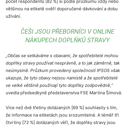
počet respondentů [82 %] si podle průzkumu vždy nebo
většinou na etiketě ověří doporučené dávkování a dobu
užívání.
ČEŠI JSOU PŘEBORNÍCI V ONLINE
NÁKUPECH DOPLŇKŮ STRAVY
„Občas se setkáváme s obavami, že spotřebitelé mohou
doplňky stravy používat nesprávně, a to jak záměrně, tak
neúmyslně. Průzkum provedený společností IPSOS však
ukazuje, že tyto obavy nejsou namístě a že spotřebitelé
ve velké většině používají tyto doplňky zodpovědně,“
uvedla předsedkyně představenstva FSE Martina Šímová.
Více než dvě třetiny dotázaných [69 %] souhlasily s tím,
že informace na etiketách jsou srozumitelné. A téměř tři
čtvrtiny [72 %] dotázaných věří, že doplňky stravy jsou