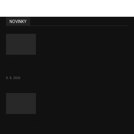
NOVINKY
Komentář: Kdyby byl steak lékem,
Američané jsou zdraví jako řípa
8. 8. 2026
Lékárny dostaly dalších 6 000 balení
chybějícího léku na rakovinu prsu