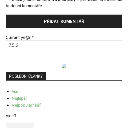
budoucí komentáře
Current ye@r
*
POSLEDNÍ ČLÁNKY
Vše
Nejlepší
Nejpopulárnější
Více