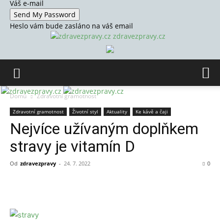
Váš e-mail
Heslo vám bude zasláno na váš email
zdravezpravy.cz
Domů
Zdravotní gramotnost
Zdravotní gramotnost
Životní styl
Aktuality
Ke kávě a čaji
Nejvíce užívaným doplňkem
stravy je vitamín D
Od
zdravezpravy
-
24. 7. 2022
0