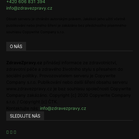
+420 606 831 394
info@zdravezpravy.cz
Obsah serveru je chráněn autorským právem. Jakékoli jeho užití včetně
publikování nebo jiného šíření je zakázáno bez předchozího písemného
souhlasu Copywrite Company s.r.o.
O NÁS
ZdraveZpravy.cz
přinášejí informace ze zdravotnictví,
zdravotní péče a zdravého životního stylu s přesahem do
sociální politiky. Provozovatelem serveru je Copywrite
Company s.r.o. Publikování nebo další šíření obsahu serveru
www.zdravezpravy.cz je bez souhlasu společnosti Copywrite
Company zakázáno. Copyright [c] 2020 Copywrite Company
s.r.o. / Copyright [c] ČTK.
Kontaktujte nás:
info@zdravezpravy.cz
SLEDUJTE NÁS