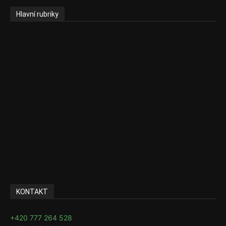
Hlavní rubriky
Aktuality
Zdravotnictví
Politika
Sociální věci
Pojištění
Pharma
Rozhovory
E-Health
Ke kávě i čaji
KONTAKT
+420 777 264 528