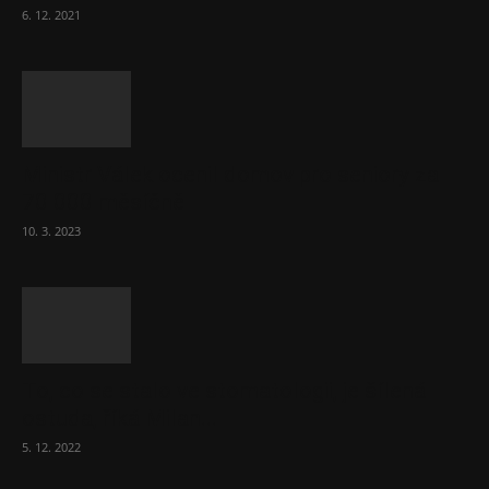
6. 12. 2021
Ministr Válek ocenil domov pro seniory za
70 000 měsíčně
10. 3. 2023
To, co se stalo ve stomatologii, je šílená
ostuda, říká Milan...
5. 12. 2022