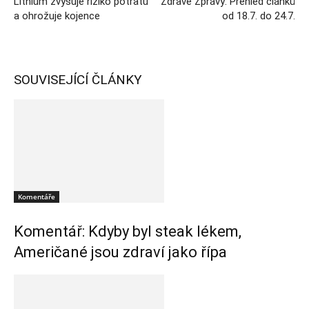
Lithium zvyšuje riziko potratu
Zdravé Zprávy: Přehled článků
a ohrožuje kojence
od 18.7. do 24.7.
SOUVISEJÍCÍ ČLÁNKY
Komentáře
Komentář: Kdyby byl steak lékem,
Američané jsou zdraví jako řípa