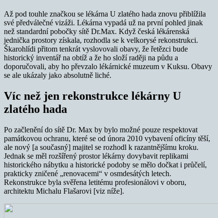
Až pod touhle značkou se lékárna U zlatého hada znovu přiblížila
své předválečné vizáži. Lékárna vypadá už na první pohled jinak
než standardní pobočky sítě Dr.Max. Když česká lékárenská
jednička prostory získala, rozhodla se k velkorysé rekonstrukci.
Škarohlídi přitom tenkrát vyslovovali obavy, že řetězci bude
historický inventář na obtíž a že ho složí raději na půdu a
doporučovali, aby ho převzalo lékárnické muzeum v Kuksu. Obavy
se ale ukázaly jako absolutně liché.
Víc než jen rekonstrukce lékárny U
zlatého hada
Po začlenění do sítě Dr. Max by bylo možné pouze respektovat
památkovou ochranu, které se od února 2010 vybavení oficíny těší,
ale nový [a současný] majitel se rozhodl k razantnějšímu kroku.
Jednak se měl rozšířený prostor lékárny dovybavit replikami
historického nábytku a historické podoby se mělo dočkat i průčelí,
prakticky zničené „renovacemi“ v osmdesátých letech.
Rekonstrukce byla svěřena letitému profesionálovi v oboru,
architektu Michalu Flašarovi [viz níže].