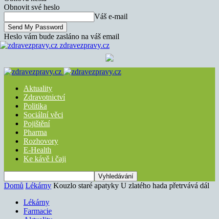
Obnovit své heslo
Váš e-mail
Heslo vám bude zasláno na váš email
zdravezpravy.cz
Aktuality
Zdravotnictví
Politika
Sociální věci
Pojištění
Pharma
Rozhovory
E-Health
Ke kávě i čaji
Domů
Lékárny
Kouzlo staré apatyky U zlatého hada přetrvává dál
Lékárny
Farmacie