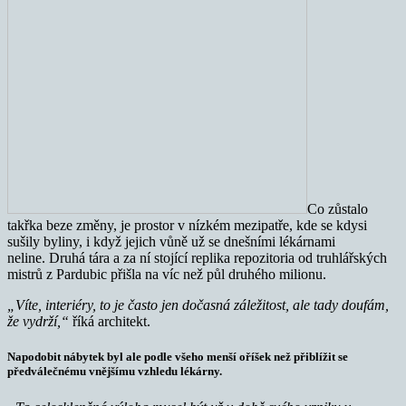
Co zůstalo
takřka beze změny, je prostor v nízkém mezipatře, kde se kdysi
sušily byliny, i když jejich vůně už se dnešními lékárnami
neline. Druhá tára a za ní stojící replika repozitoria od truhlářských
mistrů z Pardubic přišla na víc než půl druhého milionu.
„Víte, interiéry, to je často jen dočasná záležitost, ale tady doufám,
že vydrží,“
říká architekt.
Napodobit nábytek byl ale podle všeho menší oříšek než přiblížit se
předválečnému vnějšímu vzhledu lékárny.