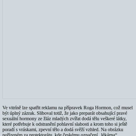
Ve vitríně lze spatřit reklamu na přípravek Roga Hormon, což musel
být úplný zázrak. Sliboval totiž, že jako preparát obsahující pravé
sexuální hormony ze žláz mladých zvířat dodá tělu veškeré látky,
které potřebuje k odstranění pohlavní slabosti a krom toho si ještě
poradí s vráskami, zpevní tělo a dodá svěží vzhled. Na obrázku
pořízeném za protektorátu, kde českému označení „lékárna“