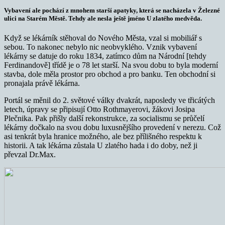
Vybavení ale pochází z mnohem starší apatyky, která se nacházela v Železné
ulici na Starém Městě. Tehdy ale nesla ještě jméno U zlatého medvěda.
Když se lékárník stěhoval do Nového Města, vzal si mobiliář s
sebou. To nakonec nebylo nic neobvyklého. Vznik vybavení
lékárny se datuje do roku 1834, zatímco dům na Národní [tehdy
Ferdinandově] třídě je o 78 let starší. Na svou dobu to byla moderní
stavba, dole měla prostor pro obchod a pro banku. Ten obchodní si
pronajala právě lékárna.
Portál se měnil do 2. světové války dvakrát, naposledy ve třicátých
letech, úpravy se připisují Otto Rothmayerovi, žákovi Josipa
Plečnika. Pak přišly další rekonstrukce, za socialismu se průčelí
lékárny dočkalo na svou dobu luxusnějšího provedení v nerezu. Což
asi tenkrát byla hranice možného, ale bez přílišného respektu k
historii. A tak lékárna zůstala U zlatého hada i do doby, než ji
převzal Dr.Max.