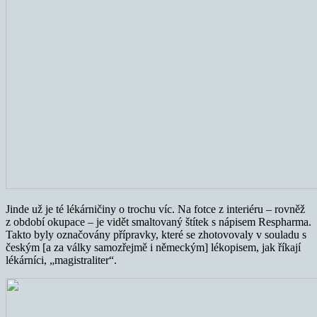
Jinde už je té lékárničiny o trochu víc. Na fotce z interiéru – rovněž
z období okupace – je vidět smaltovaný štítek s nápisem Respharma.
Takto byly označovány přípravky, které se zhotovovaly v souladu s
českým [a za války samozřejmě i německým] lékopisem, jak říkají
lékárníci, „magistraliter“.