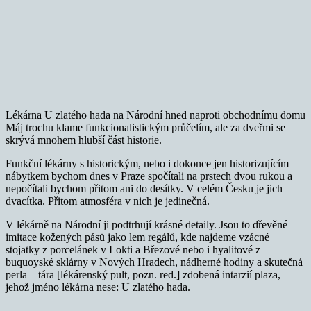
Lékárna U zlatého hada na Národní hned naproti obchodnímu domu
Máj trochu klame funkcionalistickým průčelím, ale za dveřmi se
skrývá mnohem hlubší část historie.
Funkční lékárny s historickým, nebo i dokonce jen historizujícím
nábytkem bychom dnes v Praze spočítali na prstech dvou rukou a
nepočítali bychom přitom ani do desítky. V celém Česku je jich
dvacítka. Přitom atmosféra v nich je jedinečná.
V lékárně na Národní ji podtrhují krásné detaily. Jsou to dřevěné
imitace kožených pásů jako lem regálů, kde najdeme vzácné
stojatky z porcelánek v Lokti a Březové nebo i hyalitové z
buquoyské sklárny v Nových Hradech, nádherné hodiny a skutečná
perla – tára [lékárenský pult, pozn. red.] zdobená intarzií plaza,
jehož jméno lékárna nese: U zlatého hada.