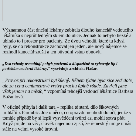
Významnou část dnešní lékárny zabírala dlouho kancelář vedoucího
lékárníka s neprůhledným sklem do ulice. Jednak to nebylo hezké a
ubíralo to i prostor pro pacienty. Ze dvou vchodů, které tu kdysi
byly, se do rekonstrukce zachoval jen jeden, ale nový nájemce se
rozhodl kancelář zrušit a ten původní vstup obnovit.
„Dva vchody usnadňují pohyb pacientů a dispozičně to vyhovuje líp i
potřebám moderní lékárny,“
vysvětluje architekt Flašar.
„Provoz při rekonstrukci byl šílený. Během týdne byla sice zeď dole,
ale za cenu centimetrové vrstvy prachu úplně všude. Zavřeli jsme
však jenom na měsíc,“
vzpomíná tehdejší vedoucí lékárnice Barbara
Bažantová.
V oficíně přibyla i další tára – replika té staré, dílo šikovných
truhlářů z Pardubic. Jde o něco, co opravdu neuhodí do očí, jenže v
tomhle případě by si lepší vysvědčení tvůrci asi mohli sotva přát.
Když přijde na věc, člověk najednou zjistí, že řemeslný um je u nás
stále na velmi vysoké úrovni.