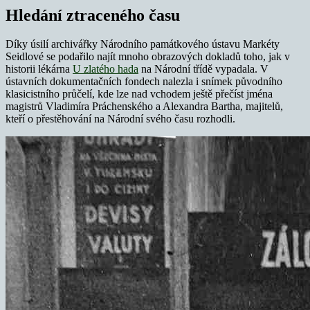
Hledání ztraceného času
Díky úsilí archivářky Národního památkového ústavu Markéty
Seidlové se podařilo najít mnoho obrazových dokladů toho, jak v
historii lékárna
U zlatého hada
na Národní třídě vypadala. V
ústavních dokumentačních fondech nalezla i snímek původního
klasicistního průčelí, kde lze nad vchodem ještě přečíst jména
magistrů Vladimíra Práchenského a Alexandra Bartha, majitelů,
kteří o přestěhování na Národní svého času rozhodli.