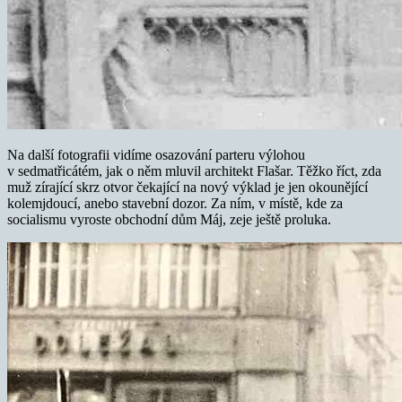
Na další fotografii vidíme osazování parteru výlohou
v sedmatřicátém, jak o něm mluvil architekt Flašar. Těžko říct, zda
muž zírající skrz otvor čekající na nový výklad je jen okounějící
kolemjdoucí, anebo stavební dozor. Za ním, v místě, kde za
socialismu vyroste obchodní dům Máj, zeje ještě proluka.