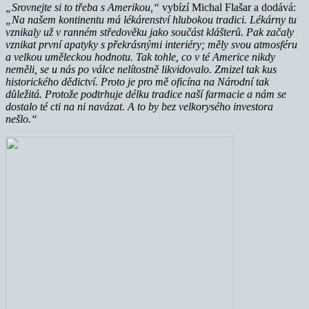
„Srovnejte si to třeba s Amerikou,“
vybízí Michal Flašar a dodává:
„Na našem kontinentu má lékárenství hlubokou tradici. Lékárny tu
vznikaly už v ranném středověku jako součást klášterů. Pak začaly
vznikat první apatyky s překrásnými interiéry; měly svou atmosféru
a velkou uměleckou hodnotu. Tak tohle, co v té Americe nikdy
neměli, se u nás po válce nelítostně likvidovalo. Zmizel tak kus
historického dědictví. Proto je pro mě oficína na Národní tak
důležitá. Protože podtrhuje délku tradice naší farmacie a nám se
dostalo té cti na ni navázat. A to by bez velkorysého investora
nešlo.“