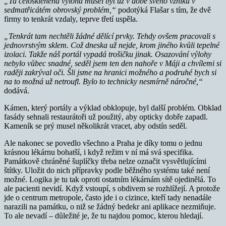
„Ta celoskleněná výloha musel být už v době svého vzniku v
sedmatřicátém obrovský problém,“
podotýká Flašar s tím, že dvě
firmy to tenkrát vzdaly, teprve třetí uspěla.
„Tenkrát tam nechtěli žádné dělící prvky. Tehdy ovšem pracovali s
jednovrstvým sklem. Což dneska už nejde, krom jiného kvůli tepelné
izolaci. Takže náš portál vypadá trošičku jinak. Osazování výlohy
nebylo vůbec snadné, seděl jsem ten den nahoře v Máji a chvílemi si
raději zakrýval oči. Šli jsme na hranici možného a podruhé bych si
na to možná už netroufl. Bylo to technicky nesmírně náročné,“
dodává.
Kámen, který portály a výklad obklopuje, byl další problém. Obklad
fasády sehnali restaurátoři už použitý, aby opticky dobře zapadl.
Kameník se prý musel několikrát vracet, aby odstín seděl.
Ale nakonec se povedlo všechno a Praha je díky tomu o jednu
krásnou lékárnu bohatší, i když režim v ní má svá specifika.
Památkově chráněné šuplíčky třeba nelze označit vysvětlujícími
štítky. Uložit do nich přípravky podle běžného systému také není
možné. Logika je tu tak oproti ostatním lékárnám sítě ojedinělá. To
ale pacienti nevidí. Když vstoupí, s obdivem se rozhlížejí. A protože
jde o centrum metropole, často jde i o cizince, kteří tady nenadále
narazili na památku, o niž se žádný bedekr ani aplikace nezmiňuje.
To ale nevadí – důležité je, že tu najdou pomoc, kterou hledají.