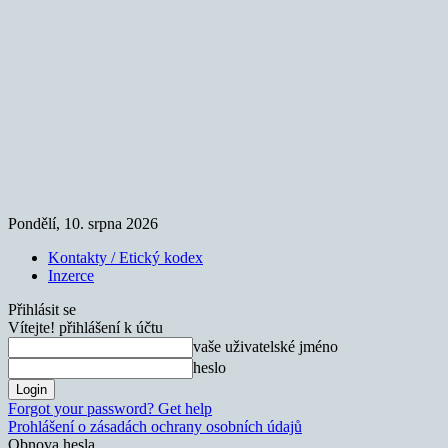
Pondělí, 10. srpna 2026
Kontakty / Etický kodex
Inzerce
Přihlásit se
Vítejte! přihlášení k účtu
vaše uživatelské jméno
heslo
Forgot your password? Get help
Prohlášení o zásadách ochrany osobních údajů
Obnova hesla