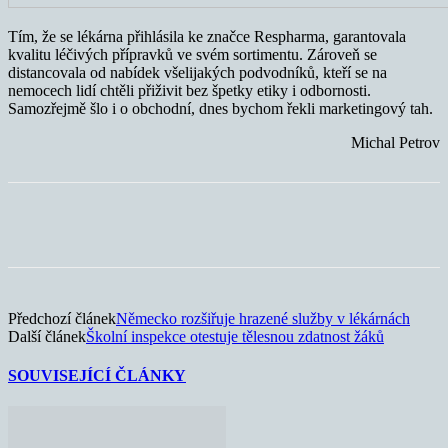
Tím, že se lékárna přihlásila ke značce Respharma, garantovala
kvalitu léčivých přípravků ve svém sortimentu. Zároveň se
distancovala od nabídek všelijakých podvodníků, kteří se na
nemocech lidí chtěli přiživit bez špetky etiky i odbornosti.
Samozřejmě šlo i o obchodní, dnes bychom řekli marketingový tah.
Michal Petrov
Předchozí článek
Německo rozšiřuje hrazené služby v lékárnách
Další článek
Školní inspekce otestuje tělesnou zdatnost žáků
SOUVISEJÍCÍ ČLÁNKY