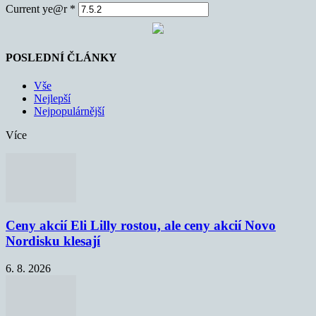
Current ye@r
*
POSLEDNÍ ČLÁNKY
Vše
Nejlepší
Nejpopulárnější
Více
Ceny akcií Eli Lilly rostou, ale ceny akcií Novo
Nordisku klesají
6. 8. 2026