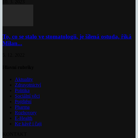
10. 3. 2023
To, co se stalo ve stomatologii, je šílená ostuda, říká
Milan...
5. 12. 2022
Hlavní rubriky
Aktuality
Zdravotnictví
Politika
Sociální věci
Pojištění
Pharma
Rozhovory
E-Health
Ke kávě i čaji
KONTAKT