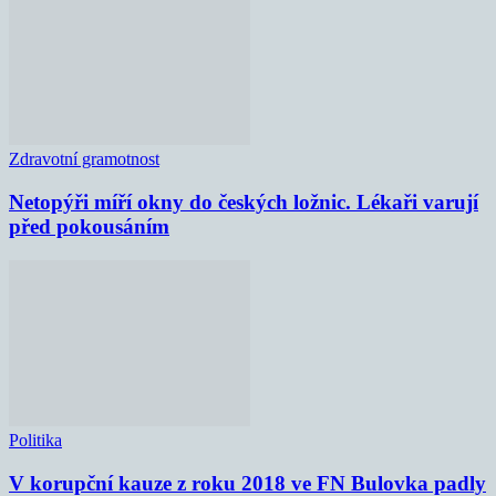
Zdravotní gramotnost
Netopýři míří okny do českých ložnic. Lékaři varují
před pokousáním
Politika
V korupční kauze z roku 2018 ve FN Bulovka padly