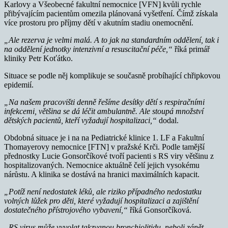
Karlovy a Všeobecné fakultní nemocnice [VFN] kvůli rychle
přibývajícím pacientům omezila plánovaná vyšetření. Čímž získala
více prostoru pro příjmy dětí v akutním stadiu onemocnění.
„Ale rezerva je velmi malá. A to jak na standardním oddělení, tak i
na oddělení jednotky intenzivní a resuscitační péče,“
říká primář
kliniky Petr Koťátko.
Situace se podle něj komplikuje se současně probíhající chřipkovou
epidemií.
„Na našem pracovišti denně řešíme desítky dětí s respiračními
infekcemi, většina se dá léčit ambulantně. Ale stoupá množství
dětských pacientů, kteří vyžadují hospitalizaci,“
dodal.
Obdobná situace je i na na Pediatrické klinice 1. LF a Fakultní
Thomayerovy nemocnice [FTN] v pražské Krči. Podle tamější
přednostky Lucie Gonsorčíkové tvoří pacienti s RS viry většinu z
hospitalizovaných. Nemocnice aktuálně čelí jejich vysokému
nárůstu. A klinika se dostává na hranici maximálních kapacit.
„Potíž není nedostatek léků, ale riziko případného nedostatku
volných lůžek pro děti, které vyžadují hospitalizaci a zajištění
dostatečného přístrojového vybavení,“
říká Gonsorčíková.
„RS virus může vyvolat takzvanou bronchiolitidu, neboli zánět