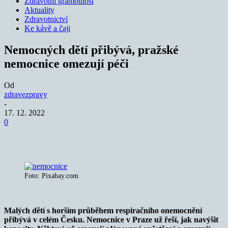
Zdravotní gramotnost
Aktuality
Zdravotnictví
Ke kávě a čaji
Nemocných dětí přibývá, pražské
nemocnice omezují péči
Od
zdravezpravy
-
17. 12. 2022
0
Foto: Pixabay.com
Malých dětí s horším průběhem respiračního onemocnění
přibývá v celém Česku. Nemocnice v Praze už řeší, jak navýšit