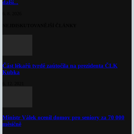
další...
6. 8. 2026
NEJDISKUTOVANĚJŠÍ ČLÁNKY
Část lékařů tvrdě zaútočila na prezidenta ČLK
Kubka
6. 12. 2021
Ministr Válek ocenil domov pro seniory za 70 000
měsíčně