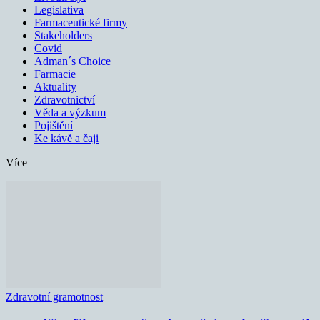
Legislativa
Farmaceutické firmy
Stakeholders
Covid
Adman´s Choice
Farmacie
Aktuality
Zdravotnictví
Věda a výzkum
Pojištění
Ke kávě a čaji
Více
Zdravotní gramotnost