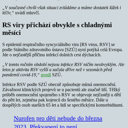
„V současné chvíli však situaci zvládáme a máme dostatek lůžek i
léčiv,“
uvádí mluvčí.
RS viry přichází obvykle s chladnými
měsíci
S epidemií respiračního syncyciálního viru [RS virus, RSV] se
podle Státního zdravotního ústavu [SZÚ] nyní potýká celá Evropa.
Jde o nejčastější příčinu infekcí dolních cest dýchacích.
„V tomto ročním období nejsou infekce RSV ničím neobvyklým. Ale
letos je aktivita RSV vyšší a začala dříve než v sezonách před
pandemií covid-19,“
uvedl
SZÚ.
Infekce RSV podle SZÚ obecně způsobuje mírná onemocnění.
Závažnost klinických projevů se u pacientů ale značně liší. Těžký
průběh onemocnění spojeného s RSV se objevuje nejčastěji u dětí
do pěti let, zejména pak kojenců do šestého měsíce. Dále u
dospělých osob starších 65 let a lidí se specifickými komorbiditami.
Nurofen pro děti nebude do března
2023. Překvapení to není