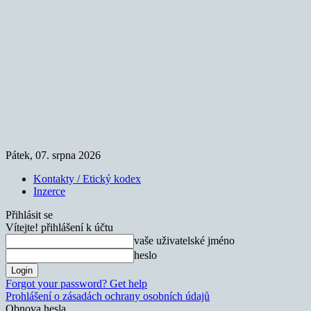
Pátek, 07. srpna 2026
Kontakty / Etický kodex
Inzerce
Přihlásit se
Vítejte! přihlášení k účtu
vaše uživatelské jméno
heslo
Forgot your password? Get help
Prohlášení o zásadách ochrany osobních údajů
Obnova hesla