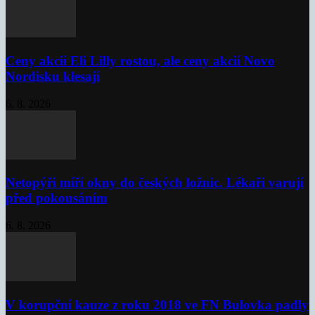
Ceny akcií Eli Lilly rostou, ale ceny akcií Novo
Nordisku klesají
6. 8. 2026
Netopýři míří okny do českých ložnic. Lékaři varují
před pokousáním
6. 8. 2026
V korupční kauze z roku 2018 ve FN Bulovka padly