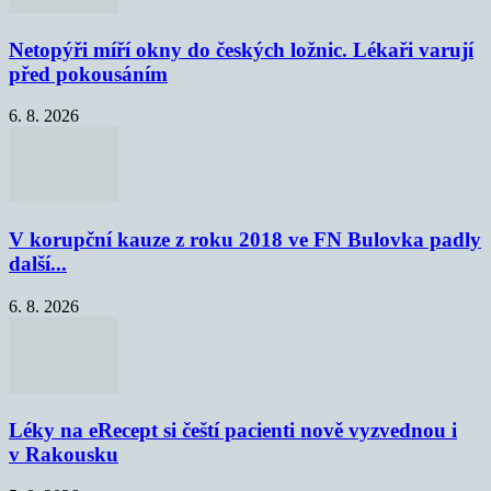
Netopýři míří okny do českých ložnic. Lékaři varují
před pokousáním
6. 8. 2026
V korupční kauze z roku 2018 ve FN Bulovka padly
další...
6. 8. 2026
Léky na eRecept si čeští pacienti nově vyzvednou i
v Rakousku