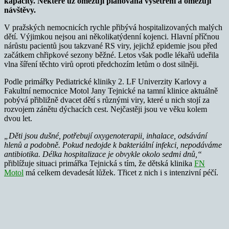
kapacity. Některé už omezují plánovaná vyšetření a omezují
návštěvy.
V pražských nemocnicích rychle přibývá hospitalizovaných malých
dětí. Výjimkou nejsou ani několikatýdenní kojenci. Hlavní příčnou
nárůstu pacientů jsou takzvané RS viry, jejichž epidemie jsou před
začátkem chřipkové sezony běžné. Letos však podle lékařů udeřila
vlna šíření těchto virů oproti předchozím letům o dost silněji.
Podle primářky Pediatrické kliniky 2. LF Univerzity Karlovy a
Fakultní nemocnice Motol Jany Tejnické na tamní klinice aktuálně
pobývá přibližně dvacet dětí s různými viry, které u nich stojí za
rozvojem zánětu dýchacích cest. Nejčastěji jsou ve věku kolem
dvou let.
„Děti jsou dušné, potřebují oxygenoterapii, inhalace, odsávání
hlenů a podobně. Pokud nedojde k bakteriální infekci, nepodáváme
antibiotika. Délka hospitalizace je obvykle okolo sedmi dnů,“
přiblížuje situaci primářka Tejnická s tím, že dětská klinika
FN
Motol
má celkem devadesát lůžek. Třicet z nich i s intenzivní péčí.