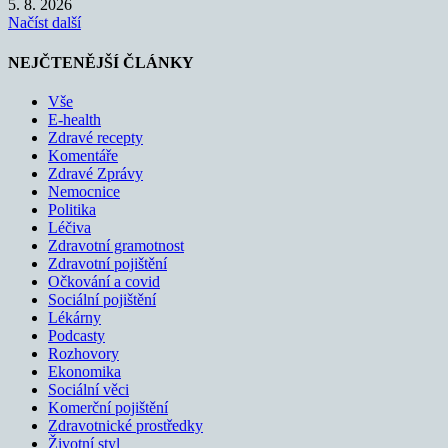
5. 8. 2026
Načíst další
NEJČTENĚJŠÍ ČLÁNKY
Vše
E-health
Zdravé recepty
Komentáře
Zdravé Zprávy
Nemocnice
Politika
Léčiva
Zdravotní gramotnost
Zdravotní pojištění
Očkování a covid
Sociální pojištění
Lékárny
Podcasty
Rozhovory
Ekonomika
Sociální věci
Komerční pojištění
Zdravotnické prostředky
Životní styl