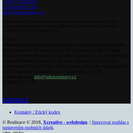
+420 777 264 528
+420 606 831 394
info@zdravezpravy.cz
Obsah serveru je chráněn autorským právem. Jakékoli jeho užití včetně
publikování nebo jiného šíření je zakázáno bez předchozího písemného
souhlasu Copywrite Company s.r.o.
O NÁS
ZdraveZpravy.cz
přinášejí informace ze zdravotnictví, zdravotní
péče a zdravého životního stylu s přesahem do sociální politiky.
Provozovatelem serveru je Copywrite Company s.r.o. Publikování
nebo další šíření obsahu serveru www.zdravezpravy.cz je bez
souhlasu společnosti Copywrite Company zakázáno. Copyright [c]
2020 Copywrite Company s.r.o. / Copyright [c] ČTK.
Kontaktujte nás:
info@zdravezpravy.cz
SLEDUJTE NÁS
INZERCE
Kontakty / Etický kodex
© Realizace © 2018,
Xcreative - webdesign
. |
Spravovat souhlas s
nastavením osobních údajů
.
adm_sticky