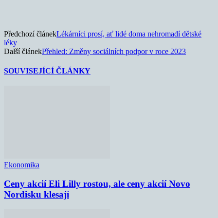
Předchozí článek
Lékárníci prosí, ať lidé doma nehromadí dětské
léky
Další článek
Přehled: Změny sociálních podpor v roce 2023
SOUVISEJÍCÍ ČLÁNKY
Ekonomika
Ceny akcií Eli Lilly rostou, ale ceny akcií Novo
Nordisku klesají