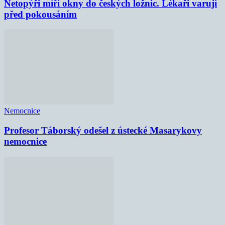
Netopýři míří okny do českých ložnic. Lékaři varují
před pokousáním
Nemocnice
Profesor Táborský odešel z ústecké Masarykovy
nemocnice