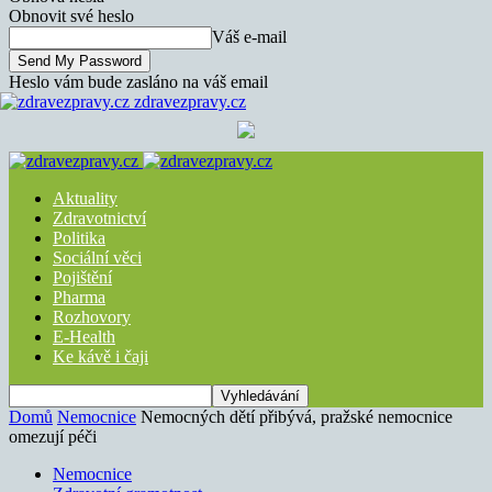
Obnovit své heslo
Váš e-mail
Heslo vám bude zasláno na váš email
zdravezpravy.cz
Aktuality
Zdravotnictví
Politika
Sociální věci
Pojištění
Pharma
Rozhovory
E-Health
Ke kávě i čaji
Domů
Nemocnice
Nemocných dětí přibývá, pražské nemocnice
omezují péči
Nemocnice