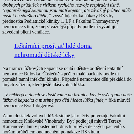
drobných průdušek s rizikem rychlého rozvoje respirační tísně.
Nejohroženější skupinou jsou malí kojenci, ale závažný průběh může
nastat i u staršího dítěte,“
vysvětluje rizika nákazy RS viry
přednostka Pediatrické kliniky 1. LF a Fakultní Thomayerovy
nemocnice s tím, že nejzávažnější případy podle ní vyžadují i
zavedení plicní ventilace.
Lékárníci prosí, ať lidé doma
nehromadí dětské léky
Na hranici lůžkových kapacit se ocitá i dětské oddělení Fakultní
nemocnice Bulovka. Částečně s péčí o malé pacienty podle ní
pomáhá tamní infekční klinika. Případně nemocnice děti překládá do
jiných zařízení, které ještě hlásí volná lůžka.
„V některých dnech se dostáváme na hranici, kdy je vyčerpána naše
lůžková kapacita a musíme pro děti hledat lůžka jinde,“
říká mluvčí
nemocnice Eva Libigerová.
Zatím dostatek volných lůžek stejně jako léčiv potvrzuje Fakultní
nemocnice Královské Vinohrady. Byť podle její mluvčí Terezy
Romanové i tam v posledních dnech přibývá dětských pacientů s
horším průběhem onemocnění po nákaze RS virem.