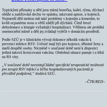
Typickými příznaky u dětí jsou mírná horečka, kašel, rýma, dýchací
obtíže a zadržování dechu ve spánku, takzvaná apnoe, u kojenců.
Nejmenší dětí mohou mít také problémy s kojením a krmením, to
kvůli ucpanému nosu a větší zátěží při dýchání. Čímž hrozí
dehydratace a letargie vyžadující hospitalizaci. Většinou ale probíhá
onemocnění mírně a děti jej zvládají vyléčit v domácím prostředí.
Podle SZÚ je v klinickém vývoji dokonce několik vakcín k
prevenci infekce RSV. Určené mají být pro kojence, těhotné ženy a
starší dospělé osoby. Nicméně v současné době není k dispozici
jediná taková licencovaná vakcína. Obdobná situace panuje i u léků
na RS viry.
„V současné době neexistují žádné specifické terapeutické možnosti
pro terapii RSV infekcí a léčba hospitalizovaných pacientů je
převážně podpůrná,“
dodává SZÚ.
–ČTK/RED–