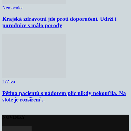
Nemocnice
Krajská zdravotní jde proti doporučení. Udrží i
porodnice s málo porody
Léčiva
Pětina pacientů s nádorem plic nikdy nekouřila. Na
stole je rozšíření...
NOVINKY