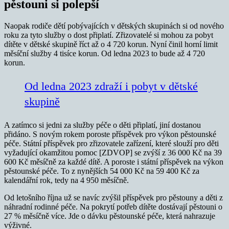
pěstouni si polepší
Naopak rodiče dětí pobývajících v dětských skupinách si od nového
roku za tyto služby o dost připlatí. Zřizovatelé si mohou za pobyt
dítěte v dětské skupině říct až o 4 720 korun. Nyní činil horní limit
měsíční služby 4 tisíce korun. Od ledna 2023 to bude až 4 720
korun.
Od ledna 2023 zdraží i pobyt v dětské
skupině
A zatímco si jedni za služby péče o děti připlatí, jiní dostanou
přidáno. S novým rokem poroste příspěvek pro výkon pěstounské
péče. Státní příspěvek pro zřizovatele zařízení, které slouží pro děti
vyžadující okamžitou pomoc [ZDVOP] se zvýší z 36 000 Kč na 39
600 Kč měsíčně za každé dítě. A poroste i státní příspěvek na výkon
pěstounské péče. To z nynějších 54 000 Kč na 59 400 Kč za
kalendářní rok, tedy na 4 950 měsíčně.
Od letošního října už se navíc zvýšil příspěvek pro pěstouny a děti z
náhradní rodinné péče. Na pokrytí potřeb dítěte dostávají pěstouni o
27 % měsíčně více. Jde o dávku pěstounské péče, která nahrazuje
výživné.