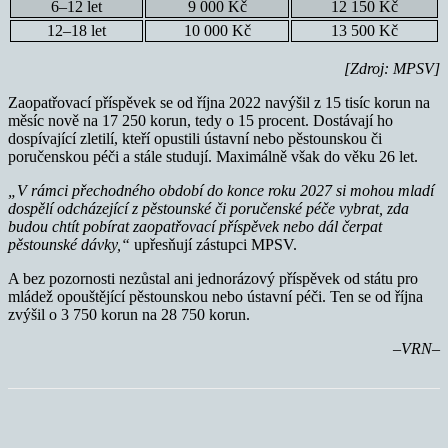
6–12 let
9 000 Kč
12 150 Kč
12–18 let
10 000 Kč
13 500 Kč
[Zdroj: MPSV]
Zaopatřovací příspěvek se od října 2022 navýšil z 15 tisíc korun na
měsíc nově na 17 250 korun, tedy o 15 procent. Dostávají ho
dospívající zletilí, kteří opustili ústavní nebo pěstounskou či
poručenskou péči a stále studují. Maximálně však do věku 26 let.
„V rámci přechodného období do konce roku 2027 si mohou mladí
dospělí odcházející z pěstounské či poručenské péče vybrat, zda
budou chtít pobírat zaopatřovací příspěvek nebo dál čerpat
pěstounské dávky,“
upřesňují zástupci MPSV.
A bez pozornosti nezůstal ani jednorázový příspěvek od státu pro
mládež opouštějící pěstounskou nebo ústavní péči. Ten se od října
zvýšil o 3 750 korun na 28 750 korun.
–VRN–