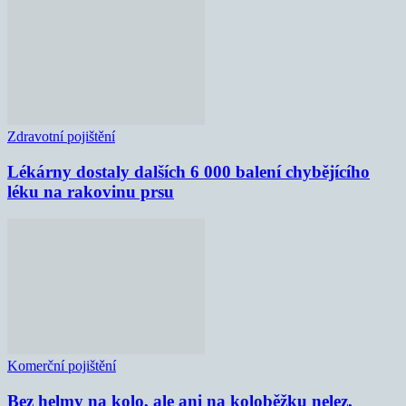
Zdravotní pojištění
Lékárny dostaly dalších 6 000 balení chybějícího
léku na rakovinu prsu
Komerční pojištění
Bez helmy na kolo, ale ani na koloběžku nelez,