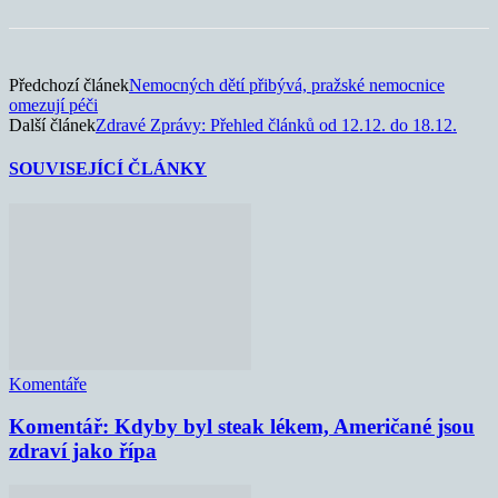
Předchozí článek
Nemocných dětí přibývá, pražské nemocnice
omezují péči
Další článek
Zdravé Zprávy: Přehled článků od 12.12. do 18.12.
SOUVISEJÍCÍ ČLÁNKY
Komentáře
Komentář: Kdyby byl steak lékem, Američané jsou
zdraví jako řípa