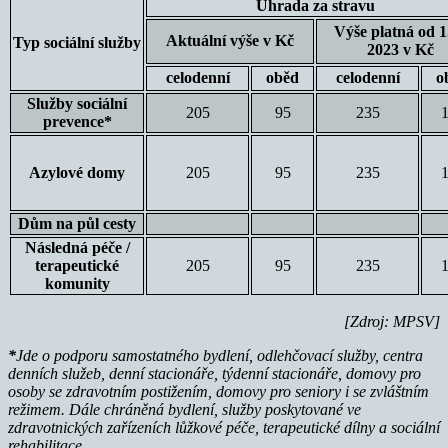
Úhrada za stravu
Výše platná od 1.
Aktuální výše v Kč
Typ sociální služby
2023 v Kč
celodenní
oběd
celodenní
o
Služby sociální
205
95
235
prevence*
Azylové domy
205
95
235
Dům na půl cesty
Následná péče /
terapeutické
205
95
235
komunity
[Zdroj: MPSV]
*
Jde o podporu samostatného bydlení, odlehčovací služby, centra
denních služeb, denní stacionáře, týdenní stacionáře, domovy pro
osoby se zdravotním postižením, domovy pro seniory i se zvláštním
režimem. Dále chráněná bydlení, služby poskytované ve
zdravotnických zařízeních lůžkové péče, terapeutické dílny a sociální
rehabilitace.