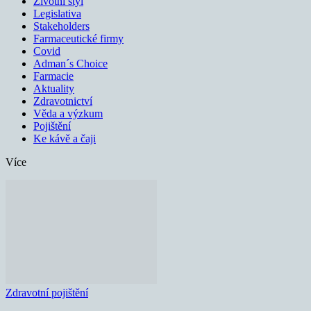
Životní styl
Legislativa
Stakeholders
Farmaceutické firmy
Covid
Adman´s Choice
Farmacie
Aktuality
Zdravotnictví
Věda a výzkum
Pojištění
Ke kávě a čaji
Více
Zdravotní pojištění