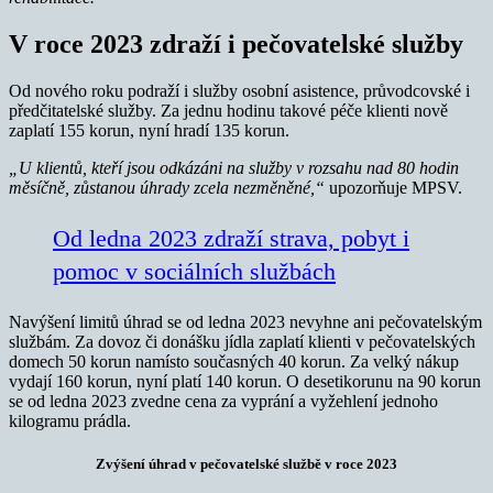
V roce 2023 zdraží i pečovatelské služby
Od nového roku podraží i služby osobní asistence, průvodcovské i
předčitatelské služby. Za jednu hodinu takové péče klienti nově
zaplatí 155 korun, nyní hradí 135 korun.
„U klientů, kteří jsou odkázáni na služby v rozsahu nad 80 hodin
měsíčně, zůstanou úhrady zcela nezměněné,“
upozorňuje MPSV.
Od ledna 2023 zdraží strava, pobyt i
pomoc v sociálních službách
Navýšení limitů úhrad se od ledna 2023 nevyhne ani pečovatelským
službám. Za dovoz či donášku jídla zaplatí klienti v pečovatelských
domech 50 korun namísto současných 40 korun. Za velký nákup
vydají 160 korun, nyní platí 140 korun. O desetikorunu na 90 korun
se od ledna 2023 zvedne cena za vyprání a vyžehlení jednoho
kilogramu prádla.
Zvýšení úhrad v pečovatelské službě v roce 2023