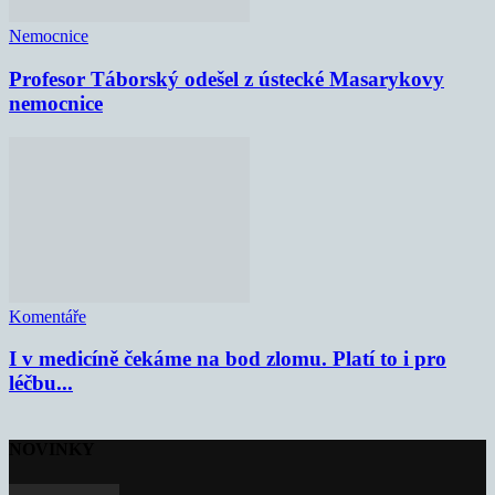
Nemocnice
Profesor Táborský odešel z ústecké Masarykovy
nemocnice
Komentáře
I v medicíně čekáme na bod zlomu. Platí to i pro
léčbu...
NOVINKY