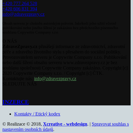
+420 777 264 528
+420 606 831 394
info@zdravezpravy.cz
Obsah serveru je chráněn autorským právem. Jakékoli jeho užití včetně
publikování nebo jiného šíření je zakázáno bez předchozího písemného
souhlasu Copywrite Company s.r.o.
O NÁS
ZdraveZpravy.cz
přinášejí informace ze zdravotnictví, zdravotní
péče a zdravého životního stylu s přesahem do sociální politiky.
Provozovatelem serveru je Copywrite Company s.r.o. Publikování
nebo další šíření obsahu serveru www.zdravezpravy.cz je bez
souhlasu společnosti Copywrite Company zakázáno. Copyright [c]
2020 Copywrite Company s.r.o. / Copyright [c] ČTK.
Kontaktujte nás:
info@zdravezpravy.cz
SLEDUJTE NÁS
INZERCE
Kontakty / Etický kodex
© Realizace © 2018,
Xcreative - webdesign
. |
Spravovat souhlas s
nastavením osobních údajů
.