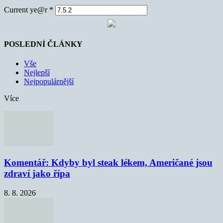
Current ye@r
*
POSLEDNÍ ČLÁNKY
Vše
Nejlepší
Nejpopulárnější
Více
Komentář: Kdyby byl steak lékem, Američané jsou
zdraví jako řípa
8. 8. 2026