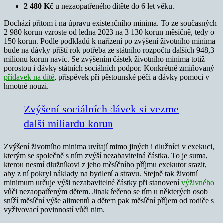
2 480 Kč
u nezaopatřeného dítěte do 6 let věku.
Dochází přitom i na úpravu existenčního minima. To ze současných
2 980 korun vzroste od ledna 2023 na 3 130 korun měsíčně, tedy o
150 korun. Podle podkladů k nařízení po zvýšení životního minima
bude na dávky příští rok potřeba ze státního rozpočtu dalších 948,3
milionu korun navíc. Se zvýšením částek životního minima totiž
porostou i dávky státních sociálních podpor. Konkrétně zmiňovaný
přídavek na dítě
,
příspěvek při pěstounské péči a
dávky pomoci v
hmotné nouzi.
Zvýšení sociálních dávek si vezme
další miliardu korun
Zvýšení životního minima uvítají mimo jiných i dlužníci v exekuci,
kterým se společně s ním zvýší nezabavitelná částka. To je suma,
kterou nesmí dlužníkovi z jeho měsíčního příjmu exekutor srazit,
aby z ní pokryl náklady na bydlení a stravu. Stejně tak životní
minimum určuje výši nezabavitelné částky při stanovení
výživného
vůči nezaopatřeným dětem. Jinak řečeno se tím u některých osob
sníží měsíční výše alimentů a dětem pak měsíční příjem od rodiče s
vyživovací povinností vůči nim.