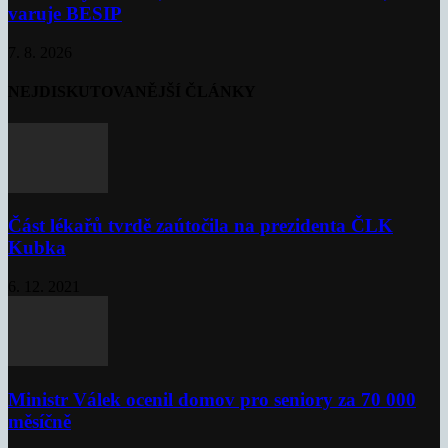
varuje BESIP
7. 8. 2026
NEJDISKUTOVANĚJŠÍ ČLÁNKY
Část lékařů tvrdě zaútočila na prezidenta ČLK
Kubka
6. 12. 2021
Ministr Válek ocenil domov pro seniory za 70 000
měsíčně