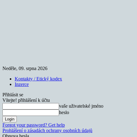
Neděle, 09. srpna 2026
Kontakty / Etický kodex
Inzerce
Přihlásit se
Vítejte! přihlášení k účtu
vaše uživatelské jméno
heslo
Forgot your password? Get help
Prohlášení o zásadách ochrany osobních údajů
Obnova hesla