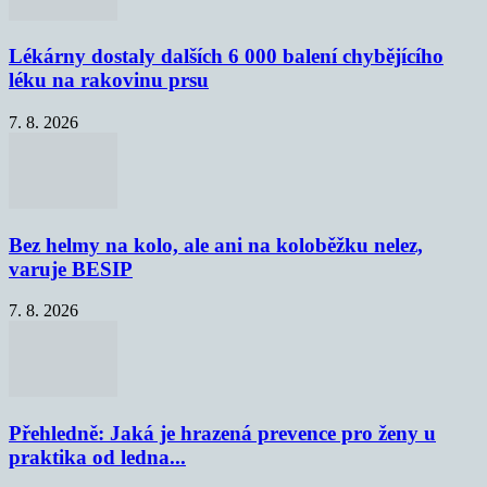
Lékárny dostaly dalších 6 000 balení chybějícího
léku na rakovinu prsu
7. 8. 2026
Bez helmy na kolo, ale ani na koloběžku nelez,
varuje BESIP
7. 8. 2026
Přehledně: Jaká je hrazená prevence pro ženy u
praktika od ledna...