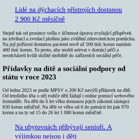
Lidé na dýchacích přístrojích dostanou
2 900 Kč měsíčně
Stejně tak od prosince vešla v účinnost úprava zvyšující příspěvek
na zdvihací a zvedací plošinu jako zvláštní zdravotnickou pomůcku.
Na její pořízení dostanou pacienti nově až 500 tisíc korun namísto
400 tisíc korun. To proto, aby mohli setrvat v domácí péči a
neodcházeli kvůli složité mobilitě do zařízeních sociální péče.
Přídavky na dítě a sociální podpory od
státu v roce 2023
Od ledna 2023 se podle MPSV o 200 Kč navýší přídavek na dítě.
Od letošního léta o něj rodiče dětí žádají i online pomocí webového
formuláře. Na děti do 6 let věku dostanou jejich zákonní zástupci
830 korun měsíčně. Na děti ve věku od 6 do patnácti let pak 970
korun a na ty od 15 do 26 let 1 080 korun měsíčně.
Na ubytovnách přibývají senioři. A
výjimkou nejsou i děti