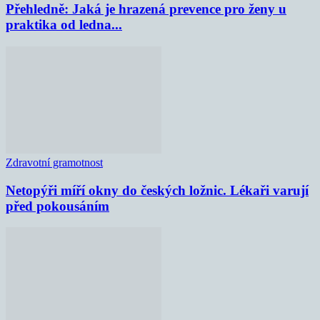
Přehledně: Jaká je hrazená prevence pro ženy u
praktika od ledna...
Zdravotní gramotnost
Netopýři míří okny do českých ložnic. Lékaři varují
před pokousáním