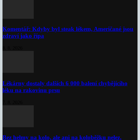
Komentář: Kdyby byl steak lékem, Američané jsou
zdraví jako řípa
8. 8. 2026
Lékárny dostaly dalších 6 000 balení chybějícího
léku na rakovinu prsu
7. 8. 2026
Bez helmy na kolo, ale ani na koloběžku nelez,