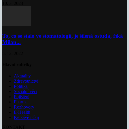
10. 3. 2023
To, co se stalo ve stomatologii, je šílená ostuda, říká
Milan...
5. 12. 2022
Hlavní rubriky
Aktuality
Zdravotnictví
Politika
Sociální věci
Pojištění
Pharma
Rozhovory
E-Health
Ke kávě i čaji
KONTAKT