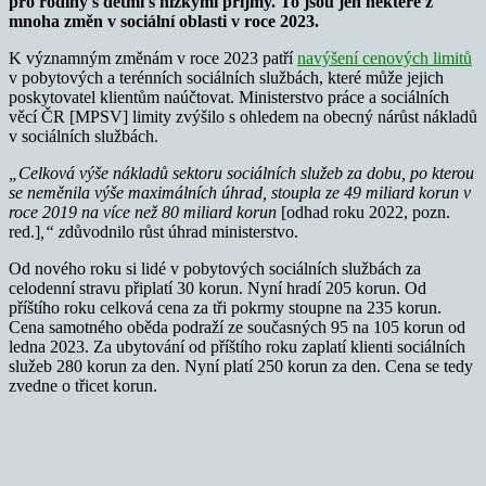
pro rodiny s dětmi s nízkými příjmy. To jsou jen některé z
mnoha změn v sociální oblasti v roce 2023.
K významným změnám v roce 2023 patří
navýšení cenových limitů
v pobytových a terénních sociálních službách, které může jejich
poskytovatel klientům naúčtovat. Ministerstvo práce a sociálních
věcí ČR [MPSV] limity zvýšilo s ohledem na obecný nárůst nákladů
v sociálních službách.
„Celková výše nákladů sektoru sociálních služeb za dobu, po kterou
se neměnila výše maximálních úhrad, stoupla ze 49 miliard korun v
roce 2019 na více než 80 miliard korun
[odhad roku 2022, pozn.
red.]
,“ z
důvodnilo růst úhrad ministerstvo.
Od nového roku si lidé v pobytových sociálních službách za
celodenní stravu připlatí 30 korun. Nyní hradí 205 korun. Od
příštího roku celková cena za tři pokrmy stoupne na 235 korun.
Cena samotného oběda podraží ze současných 95 na 105 korun od
ledna 2023. Za ubytování od příštího roku zaplatí klienti sociálních
služeb 280 korun za den. Nyní platí 250 korun za den. Cena se tedy
zvedne o třicet korun.