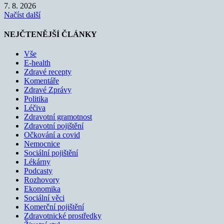
7. 8. 2026
Načíst další
NEJČTENĚJŠÍ ČLÁNKY
Vše
E-health
Zdravé recepty
Komentáře
Zdravé Zprávy
Politika
Léčiva
Zdravotní gramotnost
Zdravotní pojištění
Očkování a covid
Nemocnice
Sociální pojištění
Lékárny
Podcasty
Rozhovory
Ekonomika
Sociální věci
Komerční pojištění
Zdravotnické prostředky