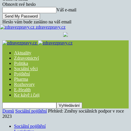
Obnovit své heslo
Váš e-mail
Heslo vám bude zasláno na váš email
zdravezpravy.cz
Aktuality
Zdravotnictví
Politika
Sociální věci
Pojištění
Pharma
Rozhovory
E-Health
Ke kávě i čaji
Domů
Sociální pojištění
Přehled: Změny sociálních podpor v roce
2023
Sociální pojištění