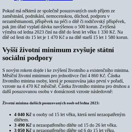
Pokud má některá ze společně posuzovaných osob příjem ze
zaměstnání, podnikání, nemocenskou, důchod, podporu v
nezaměstnanosti, příspěvek na péči o dítě či rodičovský příspěvek,
pak jim úřad vyplatí dávku navýšenou o 500 korun. Zvýšená
výměra od ledna 2023 činí na dítě do šesti let věku 1 330 Kč. Na
dítě od šesti do 15 let je 1 470 Kč a na dítě starší 15 let 1 580 korun.
Vyšší životní minimum zvyšuje státní
sociální podpory
S novým rokem dojde i ke zvýšení životního a existenčního minima.
Měsíční životní minimum pro jednotlivce činí 4 860 Kč. Částka
životního minima osoby, která je posuzována jako první v pořadí,
vzroste na 4 470 Kč měsíčně. Částka životního minima pro druhou a
další posuzovanou osobu v domácnosti vzroste následovně:
Životní minima dalších posuzovaných osob od ledna 2023:
4 040 Kč
u osoby od 15 let věku, která není nezaopatřeným
dítětem.
3 490 Kč
u nezaopatřeného dítěte od 15 do 26 let věku.
3 050 Kč
u nezaopatřeného dítěte od 6 do 15 let věku.