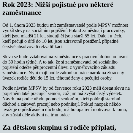
Rok 2023: Nižší pojistné pro některé
zaměstnance
Od 1. února 2023 budou mít zaměstnavatelé podle MPSV možnost
využít slevy na sociálním pojištění. Pokud zaměstnají pracovníky,
kteří jsou mladší 21 let, studují či jsou starší 55 let. Dále i u těch,
kteří pečují o dítě do 10 let, jsou zdravotně postižení, případně
čerstvě absolvovali rekvalifikaci.
Sleva se bude vztahovat na zaměstnance s pracovní dobou od osmi
do 30 hodin týdně. A to tak, že si zaměstnavatel od sociálního
pojištění odečte pětiprocentní úlevu z vyměřovacího základu
zaměstnance. Nyní mají podle zákoníku práce nárok na zkrácený
úvazek rodiče dětí do 15 let, těhotné ženy a pečující osoby.
Podle návrhu MPSV by od července roku 2023 měli dostat slevu na
pojistném také pracující senioři, což jim má zvýšit čistý výdělek.
Návrh má podle úřadu pomoci seniorům, kteří pobírají starobní
důchod a zároveň pracují nebo podnikají. Pokud naopak někdo
uvažuje o předčasném důchodu, má ho opatření motivovat k tomu,
aby zůstal déle aktivní na trhu práce.
Za dětskou skupinu si rodiče připlatí,