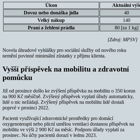
Úkon
Aktuální výš
Dovoz nebo donáška jídla
40
Velký nákup
140
Praní a žehlení prádla
80 [za 1 kg]
[Zdroj: MPSV]
Novela úhradové vyhlášky pro sociální služby od nového roku
nemění povinné minimální zůstatky z příjmu klienta.
Vyšší příspěvek na mobilitu a zdravotní
pomůcku
Již od prosince došlo ke zvýšení příspěvku na mobilitu o 350 korun
na 900 Kč měsíčně. Zvýšený příspěvek vyplatí úřady automaticky,
lidé o nic nežádají. Zvýšený příspěvek na mobilitu lidé dostali
poprvé v prosinci 2022.
Pacienti využívající zdravotnické prostředky pro domácí
oxygenoterapii nebo plicní umělou ventilaci dostanou příspěvek na
mobilitu ve výši 2 900 Kč na měsíc. Podporu úřady vyplatí za
prosinec. Na účty pacientů dorazí v lednu 2023.