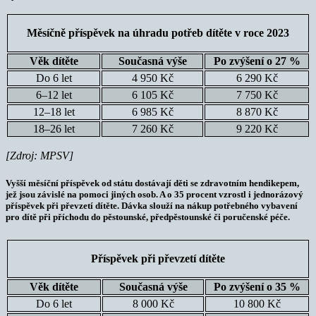
Měsíčně příspěvek na úhradu potřeb dítěte v roce 2023
Věk dítěte
Současná výše
Po zvýšení o 27 %
Do 6 let
4 950 Kč
6 290 Kč
6–12 let
6 105 Kč
7 750 Kč
12–18 let
6 985 Kč
8 870 Kč
18–26 let
7 260 Kč
9 220 Kč
[Zdroj: MPSV]
Vyšší měsíční příspěvek od státu dostávají děti se zdravotním hendikepem,
jež jsou závislé na pomoci jiných osob. A o 35 procent vzrostl i jednorázový
příspěvek při převzetí dítěte. Dávka slouží na nákup potřebného vybavení
pro dítě při příchodu do pěstounské, předpěstounské či poručenské péče.
Příspěvek při převzetí dítěte
Věk dítěte
Současná výše
Po zvýšení o 35 %
Do 6 let
8 000 Kč
10 800 Kč