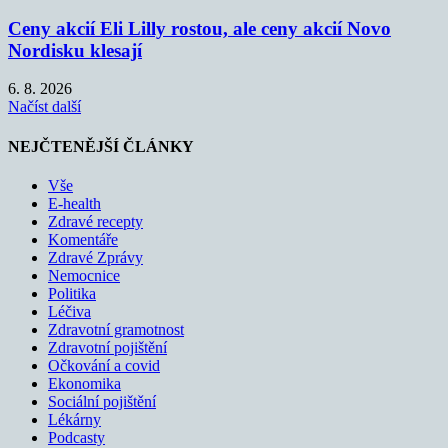
Ceny akcií Eli Lilly rostou, ale ceny akcií Novo
Nordisku klesají
6. 8. 2026
Načíst další
NEJČTENĚJŠÍ ČLÁNKY
Vše
E-health
Zdravé recepty
Komentáře
Zdravé Zprávy
Nemocnice
Politika
Léčiva
Zdravotní gramotnost
Zdravotní pojištění
Očkování a covid
Ekonomika
Sociální pojištění
Lékárny
Podcasty