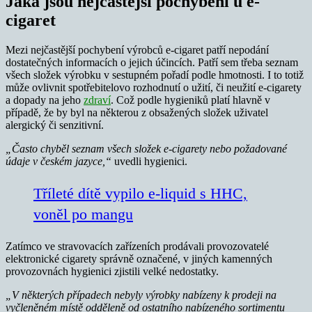
Jaká jsou nejčastější pochybení u e-
cigaret
Mezi nejčastější pochybení výrobců e-cigaret patří nepodání
dostatečných informacích o jejich účincích. Patří sem třeba seznam
všech složek výrobku v sestupném pořadí podle hmotnosti. I to totiž
může ovlivnit spotřebitelovo rozhodnutí o užití, či neužití e-cigarety
a dopady na jeho
zdraví
. Což podle hygieniků platí hlavně v
případě, že by byl na některou z obsažených složek uživatel
alergický či senzitivní.
„Často chyběl seznam všech složek e-cigarety nebo požadované
údaje v českém jazyce,“
uvedli hygienici.
Tříleté dítě vypilo e-liquid s HHC,
voněl po mangu
Zatímco ve stravovacích zařízeních prodávali provozovatelé
elektronické cigarety správně označené, v jiných kamenných
provozovnách hygienici zjistili velké nedostatky.
„V některých případech nebyly výrobky nabízeny k prodeji na
vyčleněném místě odděleně od ostatního nabízeného sortimentu