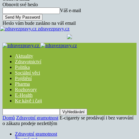
Obnovit své heslo
Váš e-mail
Heslo vám bude zasláno na váš email
zdravezpravy.cz
Aktuality
Zdravotnictví
Politika
Sociální věci
Pojištění
Pharma
Rozhovory
E-Health
Ke kávě i čaji
Domů
Zdravotní gramotnost
E-cigarety se prodávají i bez varování
o zákazu prodeje nezletilým
Zdravotní gramotnost