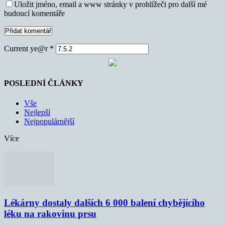
Uložit jméno, email a www stránky v prohlížeči pro další mé
budoucí komentáře
Current ye@r
*
POSLEDNÍ ČLÁNKY
Vše
Nejlepší
Nejpopulárnější
Více
Lékárny dostaly dalších 6 000 balení chybějícího
léku na rakovinu prsu