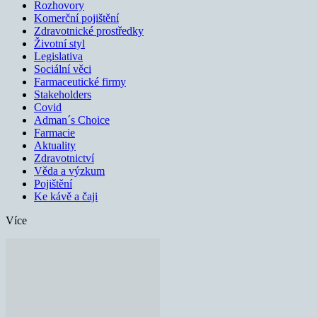
Rozhovory
Komerční pojištění
Zdravotnické prostředky
Životní styl
Legislativa
Sociální věci
Farmaceutické firmy
Stakeholders
Covid
Adman´s Choice
Farmacie
Aktuality
Zdravotnictví
Věda a výzkum
Pojištění
Ke kávě a čaji
Více