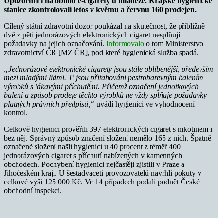
Upozornili i na oblibu e-cigarety u mládeže. K
rajské hygienické
stanice zkontrolovali letos v květnu a červnu 160 prodejen.
Cílený státní zdravotní dozor poukázal na skutečnost, že přibližně
dvě z pěti jednorázových elektronických cigaret nesplňují
požadavky na jejich označování.
Informovalo
o tom Ministerstvo
zdravotnictví ČR [MZ ČR], pod které hygienická služba spadá.
„Jednorázové elektronické cigarety jsou stále oblíbenější, především
mezi mladými lidmi. Ti jsou přitahováni pestrobarevným balením
výrobků s lákavými příchutěmi. Přičemž označení jednotkových
balení a způsob prodeje těchto výrobků ne vždy splňuje požadavky
platných právních předpisů,“
uvádí hygienici ve vyhodnocení
kontrol.
Celkově hygienici prověřili 397 elektronických cigaret s nikotinem i
bez něj. Správný způsob značení složení nemělo 165 z nich. Špatně
označené složení našli hygienici u 40 procent z téměř 400
jednorázových cigaret s příchutí nabízených v kamenných
obchodech. Pochybení hygienici nejčastěji zjistili v Praze a
Jihočeském kraji. U šestadvaceti provozovatelů navrhli pokuty v
celkové výši 125 000 Kč. Ve 14 případech podali podnět České
obchodní inspekci.