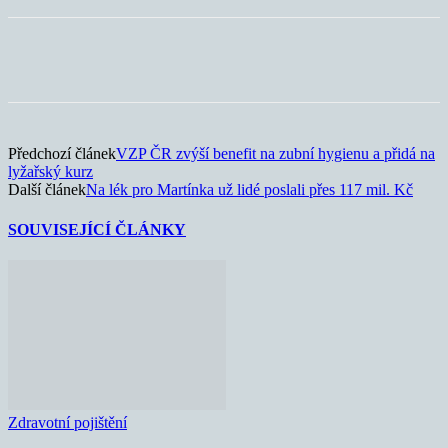
Předchozí článek
VZP ČR zvýší benefit na zubní hygienu a přidá na
lyžařský kurz
Další článek
Na lék pro Martínka už lidé poslali přes 117 mil. Kč
SOUVISEJÍCÍ ČLÁNKY
Zdravotní pojištění