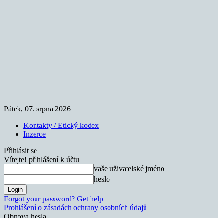
Pátek, 07. srpna 2026
Kontakty / Etický kodex
Inzerce
Přihlásit se
Vítejte! přihlášení k účtu
vaše uživatelské jméno
heslo
Forgot your password? Get help
Prohlášení o zásadách ochrany osobních údajů
Obnova hesla