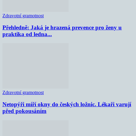
Zdravotní gramotnost
Přehledně: Jaká je hrazená prevence pro ženy u
praktika od ledna...
Zdravotní gramotnost
Netopýři míří okny do českých ložnic. Lékaři varují
před pokousáním