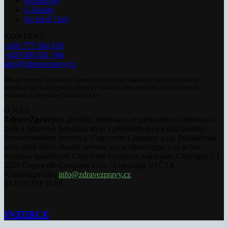
Rozhovory
E-Health
Ke kávě i čaji
KONTAKT
+420 777 264 528
+420 606 831 394
info@zdravezpravy.cz
Obsah serveru je chráněn autorským právem. Jakékoli jeho užití včetně
publikování nebo jiného šíření je zakázáno bez předchozího písemného
souhlasu Copywrite Company s.r.o.
O NÁS
ZdraveZpravy.cz
přinášejí informace ze zdravotnictví, zdravotní
péče a zdravého životního stylu s přesahem do sociální politiky.
Provozovatelem serveru je Copywrite Company s.r.o. Publikování
nebo další šíření obsahu serveru www.zdravezpravy.cz je bez
souhlasu společnosti Copywrite Company zakázáno. Copyright [c]
2020 Copywrite Company s.r.o. / Copyright [c] ČTK.
Kontaktujte nás:
info@zdravezpravy.cz
SLEDUJTE NÁS
INZERCE