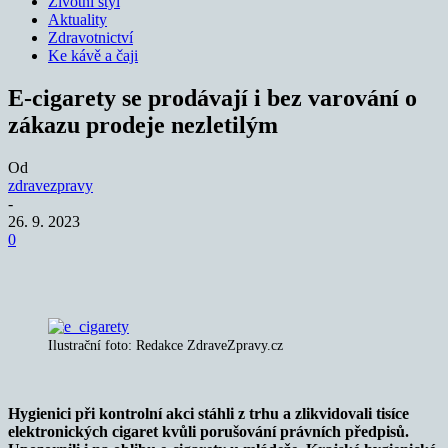
Životní styl
Aktuality
Zdravotnictví
Ke kávě a čaji
E-cigarety se prodávají i bez varování o
zákazu prodeje nezletilým
Od
zdravezpravy
-
26. 9. 2023
0
Ilustrační foto: Redakce ZdraveZpravy.cz
Hygienici při kontrolní akci stáhli z trhu a zlikvidovali tisíce
elektronických cigaret kvůli porušování právních předpisů.