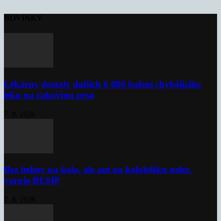
NOVINKY
Lékárny dostaly dalších 6 000 balení chybějícího
léku na rakovinu prsu
7. 8. 2026
Bez helmy na kolo, ale ani na koloběžku nelez,
varuje BESIP
7. 8. 2026