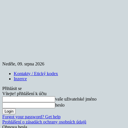
Neděle, 09. srpna 2026
Kontakty / Etický kodex
Inzerce
Přihlásit se
Vítejte! přihlášení k účtu
vaše uživatelské jméno
heslo
Forgot your password? Get help
Prohlášení o zásadách ochrany osobních údajů
Obnova hesla