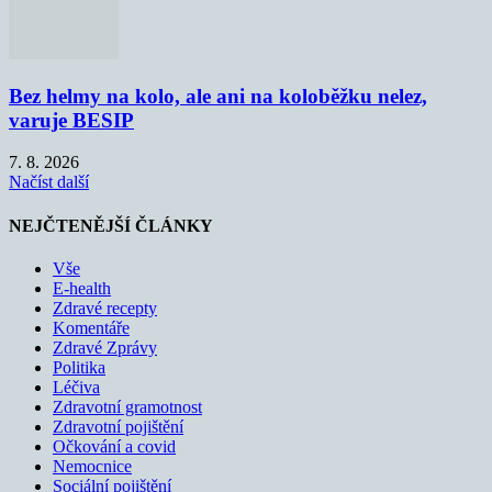
Bez helmy na kolo, ale ani na koloběžku nelez,
varuje BESIP
7. 8. 2026
Načíst další
NEJČTENĚJŠÍ ČLÁNKY
Vše
E-health
Zdravé recepty
Komentáře
Zdravé Zprávy
Politika
Léčiva
Zdravotní gramotnost
Zdravotní pojištění
Očkování a covid
Nemocnice
Sociální pojištění