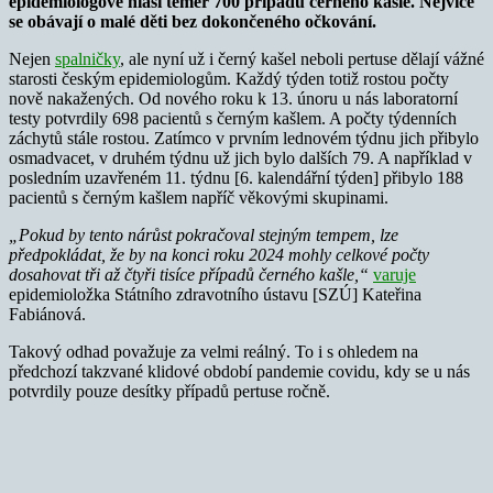
epidemiologové hlásí téměř 700 případů černého kašle. Nejvíce
se obávají o malé děti bez dokončeného očkování.
Nejen
spalničky
, ale nyní už i černý kašel neboli pertuse dělají vážné
starosti českým epidemiologům. Každý týden totiž rostou počty
nově nakažených. Od nového roku k 13. únoru u nás laboratorní
testy potvrdily 698 pacientů s černým kašlem. A počty týdenních
záchytů stále rostou. Zatímco v prvním lednovém týdnu jich přibylo
osmadvacet, v druhém týdnu už jich bylo dalších 79. A například v
posledním uzavřeném 11. týdnu [6. kalendářní týden] přibylo 188
pacientů s černým kašlem napříč věkovými skupinami.
„Pokud by tento nárůst pokračoval stejným tempem, lze
předpokládat, že by na konci roku 2024 mohly celkové počty
dosahovat tři až čtyři tisíce případů černého kašle,“
varuje
epidemioložka Státního zdravotního ústavu [SZÚ] Kateřina
Fabiánová.
Takový odhad považuje za velmi reálný. To i s ohledem na
předchozí takzvané klidové období pandemie covidu, kdy se u nás
potvrdily pouze desítky případů pertuse ročně.