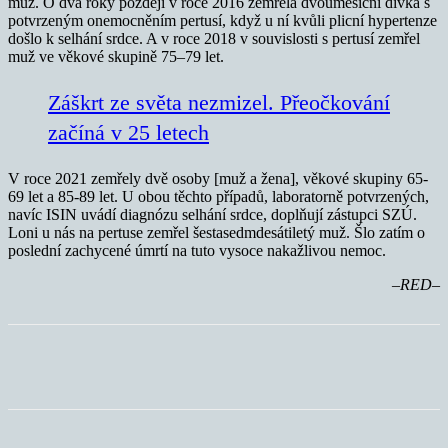
muž. O dva roky později v roce 2016 zemřela dvouměsíční dívka s
potvrzeným onemocněním pertusí, když u ní kvůli plicní hypertenze
došlo k selhání srdce. A v roce 2018 v souvislosti s pertusí zemřel
muž ve věkové skupině 75–79 let.
Záškrt ze světa nezmizel. Přeočkování
začíná v 25 letech
V roce 2021 zemřely dvě osoby [muž a žena], věkové skupiny 65-
69 let a 85-89 let. U obou těchto případů, laboratorně potvrzených,
navíc ISIN uvádí diagnózu selhání srdce, doplňují zástupci SZÚ.
Loni u nás na pertuse zemřel šestasedmdesátiletý muž. Šlo zatím o
poslední zachycené úmrtí na tuto vysoce nakažlivou nemoc.
–RED–