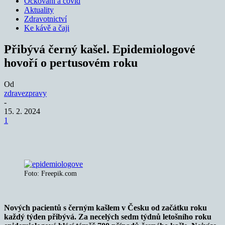
Očkování a covid
Aktuality
Zdravotnictví
Ke kávě a čaji
Přibývá černý kašel. Epidemiologové
hovoří o pertusovém roku
Od
zdravezpravy
-
15. 2. 2024
1
Foto: Freepik.com
Nových pacientů s černým kašlem v Česku od začátku roku
každý týden přibývá. Za necelých sedm týdnů letošního roku