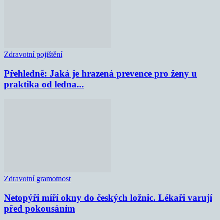
Zdravotní pojištění
Přehledně: Jaká je hrazená prevence pro ženy u
praktika od ledna...
Zdravotní gramotnost
Netopýři míří okny do českých ložnic. Lékaři varují
před pokousáním