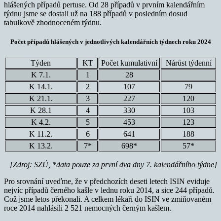
hlášených případů pertuse. Od 28 případů v prvním kalendářním
týdnu jsme se dostali už na 188 případů v posledním dosud
tabulkově zhodnoceném týdnu.
Počet případů hlášených v jednotlivých kalendářních týdnech roku 2024
Týden
KT
Počet kumulativní
Nárůst týdenní
K 7.1.
1
28
K 14.1.
2
107
79
K 21.1.
3
227
120
K 28.1
4
330
103
K 4.2.
5
453
123
K 11.2.
6
641
188
K 13.2.
7*
698*
57*
[Zdroj: SZÚ, *data pouze za první dva dny 7. kalendářního týdne]
Pro srovnání uveďme, že v předchozích deseti letech ISIN eviduje
nejvíc případů černého kašle v lednu roku 2014, a sice 244 případů.
Což jsme letos překonali. A celkem lékaři do ISIN ve zmiňovaném
roce 2014 nahlásili 2 521 nemocných černým kašlem.