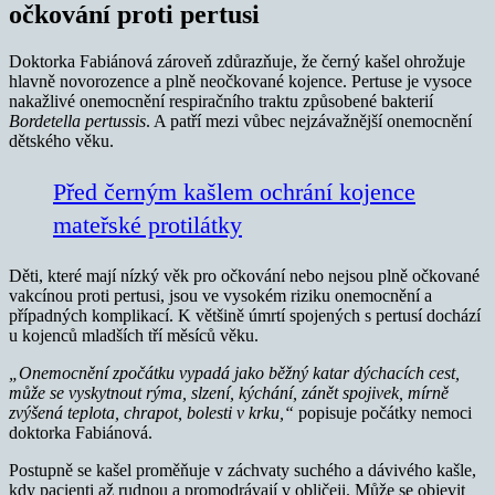
očkování proti pertusi
Doktorka Fabiánová zároveň zdůrazňuje, že černý kašel ohrožuje
hlavně novorozence a plně neočkované kojence. Pertuse je vysoce
nakažlivé onemocnění respiračního traktu způsobené bakterií
Bordetella pertussis
. A patří mezi vůbec nejzávažnější onemocnění
dětského věku.
Před černým kašlem ochrání kojence
mateřské protilátky
Děti, které mají nízký věk pro očkování nebo nejsou plně očkované
vakcínou proti pertusi, jsou ve vysokém riziku onemocnění a
případných komplikací. K většině úmrtí spojených s pertusí dochází
u kojenců mladších tří měsíců věku.
„Onemocnění zpočátku vypadá jako běžný katar dýchacích cest,
může se vyskytnout rýma, slzení, kýchání, zánět spojivek, mírně
zvýšená teplota, chrapot, bolesti v krku,“
popisuje počátky nemoci
doktorka Fabiánová.
Postupně se kašel proměňuje v záchvaty suchého a dávivého kašle,
kdy pacienti až rudnou a promodrávají v obličeji. Může se objevit