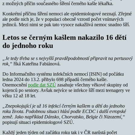
z možných příčin současného šíření černého kašle lékařka.
Konkrétní příčinu šíření nemoci ale epidemiologové neznají. Zřejmé
ale podle nich je, že v populaci obecně vzrostl počet vnímavých
jedinců. Mezi nimi se pak tato vysoce nakažlivá nemoc snadno šíří.
Letos se černým kašlem nakazilo 16 dětí
do jednoho roku
„Je tedy třeba se s nejvyšší pravděpodobností připravit na pertusový
rok,“
říká Kateřina Fabiánová.
Do Informačního systému infekčních nemocí [ISIN] od počátku
ledna 2024 do 13.2. přibylo 698 případů černého kašle.
Onemocnění
podle dat SZÚ
zasahuje všechny věkové skupiny od
kojenců po seniory. Avšak nejvíce se infekce šíří mezi teenagery ve
věku 12 až 18 let.
„Znepokojující je už 16 infekcí černým kašlem u dětí do jednoho
roku života. Podobnou situaci hlásí podle ECDC i další evropské
země. Jako například Dánsko, Chorvatsko, Belgie či Nizozemí,“
popisují situaci epidemiologové SZÚ.
Každý jeden týden od začátku roku tak i v ČR narůstá počet