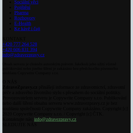
Sociální věci
Pojištění
Pharma
Rozhovory
E-Health
Ke kávě i čaji
KONTAKT
+420 777 264 528
+420 606 831 394
info@zdravezpravy.cz
Obsah serveru je chráněn autorským právem. Jakékoli jeho užití včetně
publikování nebo jiného šíření je zakázáno bez předchozího písemného
souhlasu Copywrite Company s.r.o.
O NÁS
ZdraveZpravy.cz
přinášejí informace ze zdravotnictví, zdravotní
péče a zdravého životního stylu s přesahem do sociální politiky.
Provozovatelem serveru je Copywrite Company s.r.o. Publikování
nebo další šíření obsahu serveru www.zdravezpravy.cz je bez
souhlasu společnosti Copywrite Company zakázáno. Copyright [c]
2020 Copywrite Company s.r.o. / Copyright [c] ČTK.
Kontaktujte nás:
info@zdravezpravy.cz
SLEDUJTE NÁS