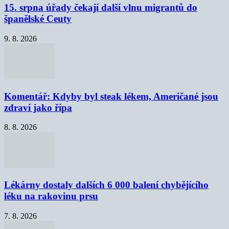
15. srpna úřady čekají další vlnu migrantů do
španělské Ceuty
9. 8. 2026
Komentář: Kdyby byl steak lékem, Američané jsou
zdraví jako řípa
8. 8. 2026
Lékárny dostaly dalších 6 000 balení chybějícího
léku na rakovinu prsu
7. 8. 2026