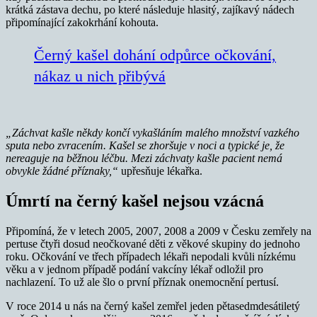
krátká zástava dechu, po které následuje hlasitý, zajíkavý nádech
připomínající zakokrhání kohouta.
Černý kašel dohání odpůrce očkování,
nákaz u nich přibývá
„Záchvat kašle někdy končí vykašláním malého množství vazkého
sputa nebo zvracením. Kašel se zhoršuje v noci a typické je, že
nereaguje na běžnou léčbu. Mezi záchvaty kašle pacient nemá
obvykle žádné příznaky,“
upřesňuje lékařka.
Úmrtí na černý kašel nejsou vzácná
Připomíná, že v letech 2005, 2007, 2008 a 2009 v Česku zemřely na
pertuse čtyři dosud neočkované děti z věkové skupiny do jednoho
roku. Očkování ve třech případech lékaři nepodali kvůli nízkému
věku a v jednom případě podání vakcíny lékař odložil pro
nachlazení. To už ale šlo o první příznak onemocnění pertusí.
V roce 2014 u nás na černý kašel zemřel jeden pětasedmdesátiletý