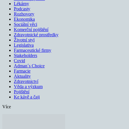
Lékárny
Podcasty
Rozhovory
Ekonomika
Sociální věci
Komerční pojištění
Zdravotnické prostředky
Životní styl
Legislativa
Farmaceutické firmy
Stakeholders
Covid
Adman´s Choice
Farmacie
Aktuality
Zdravotnictví
Věda a výzkum
Pojištění
Ke kávě a čaji
Více