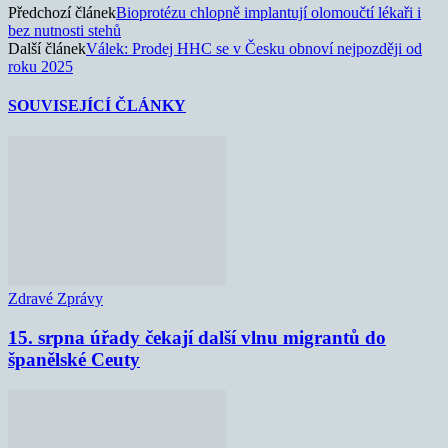
Předchozí článek
Bioprotézu chlopně implantují olomoučtí lékaři i
bez nutnosti stehů
Další článek
Válek: Prodej HHC se v Česku obnoví nejpozději od
roku 2025
SOUVISEJÍCÍ ČLÁNKY
Zdravé Zprávy
15. srpna úřady čekají další vlnu migrantů do
španělské Ceuty