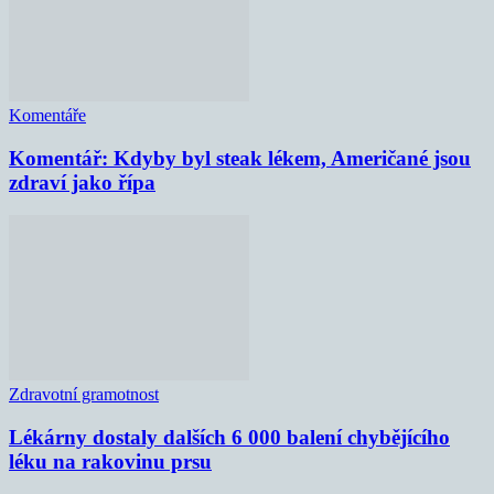
Komentáře
Komentář: Kdyby byl steak lékem, Američané jsou
zdraví jako řípa
Zdravotní gramotnost
Lékárny dostaly dalších 6 000 balení chybějícího
léku na rakovinu prsu