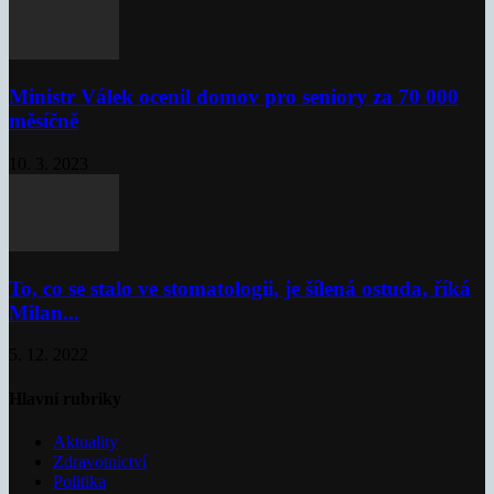
Ministr Válek ocenil domov pro seniory za 70 000
měsíčně
10. 3. 2023
To, co se stalo ve stomatologii, je šílená ostuda, říká
Milan...
5. 12. 2022
Hlavní rubriky
Aktuality
Zdravotnictví
Politika