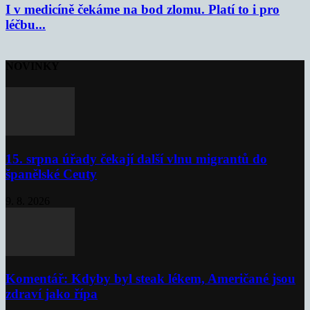
I v medicíně čekáme na bod zlomu. Platí to i pro
léčbu...
NOVINKY
15. srpna úřady čekají další vlnu migrantů do
španělské Ceuty
9. 8. 2026
Komentář: Kdyby byl steak lékem, Američané jsou
zdraví jako řípa