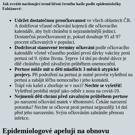
Jak zvrátit narůstající trend šíření černého kašle podle epidemioložky
Fabiánové:
Udržet dostatečnou proočkovanost
ve všech oblastech ČR.
A dodržovat včasné očkování kojenců dle očkovacího
kalendáře, aby byli chráněni ti nejzranitelnější jedinci.
Dostatečná proočkovanosti je, pokud dosahuje 95 až 97
procent očkovaných v populaci.
Dodržovat stanovené termíny očkování
podle očkovacího
kalendáře včetně včasného podání první dávky vakcíny proti
pertusi od 9. týdne života. Teprve 14 dní po druhé dávce je
dítě chráněno před závažným průběhem onemocnění.
Pertuse může mít u dětí mladších 3 měsíců atypické
projevy.
Při podezření na pertusi je nutné provést vyšetření na
pertusi a zahájit léčbu nemocného i jeho kontaktů.
Trápí vás kašel a zhoršuje se v noci?
Nechte se vyšetřit!
Vyšetření probíhá stejně jako odběr z nosu na covid-19.
Nejmenší děti chrání před závažným průběhem pertuse
po narození očkování matek v těhotenství. Čekáte narození
potomka? Nechte se očkovat proti pertusi nejpozději 14 dní
před jeho narozením. Svým očkováním zabráníte přenosu
infekce.
Epidemiologové apelují na obnovu