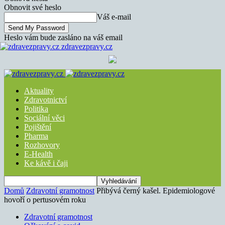
Obnovit své heslo
Váš e-mail
Heslo vám bude zasláno na váš email
zdravezpravy.cz
Aktuality
Zdravotnictví
Politika
Sociální věci
Pojištění
Pharma
Rozhovory
E-Health
Ke kávě i čaji
Domů
Zdravotní gramotnost
Přibývá černý kašel. Epidemiologové
hovoří o pertusovém roku
Zdravotní gramotnost