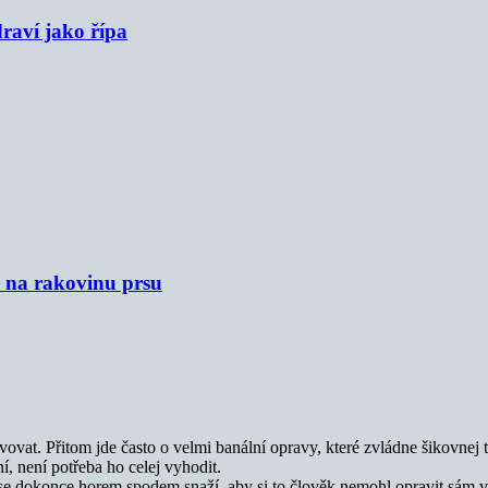
raví jako řípa
u na rakovinu prsu
avovat. Přitom jde často o velmi banální opravy, které zvládne šikovnej
, není potřeba ho celej vyhodit.
 se dokonce horem spodem snaží, aby si to člověk nemohl opravit sám 