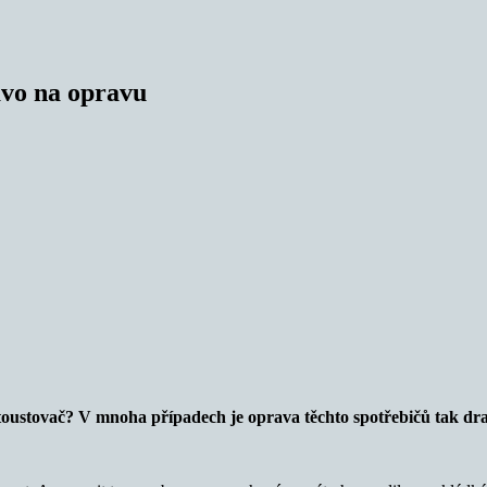
ávo na opravu
oustovač? V mnoha případech je oprava těchto spotřebičů tak drahá