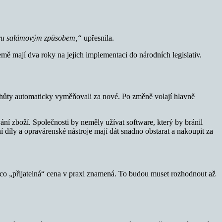
tivu salámovým způsobem,“
upřesnila.
mě mají dva roky na jejich implementaci do národních legislativ.
í lhůty automaticky vyměňovali za nové. Po změně volají hlavně
ní zboží. Společnosti by neměly užívat software, který by bránil
díly a opravárenské nástroje mají dát snadno obstarat a nakoupit za
o, co „přijatelná“ cena v praxi znamená. To budou muset rozhodnout až