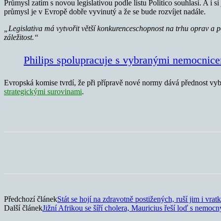
Průmysl zatím s novou legislativou podle listu Politico souhlasí. A i
průmysl je v Evropě dobře vyvinutý a že se bude rozvíjet nadále.
„Legislativa má vytvořit větší konkurenceschopnost na trhu oprav a 
záležitost.“
Philips spolupracuje s vybranými nemocnic
Evropská komise tvrdí, že při přípravě nové normy dává přednost vybra
strategickými surovinami
.
Sdílet
Předchozí článek
Stát se hojí na zdravotně postižených, ruší jim i vra
Další článek
Jižní Afrikou se šíří cholera, Mauricius řeší loď s nemoc