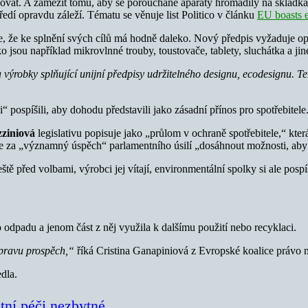
vat. A zamezit tomu, aby se porouchané aparáty hromadily na skládká
ředí opravdu záleží. Tématu se věnuje list Politico v článku
EU boasts e
me, že ke splnění svých cílů má hodně daleko. Nový předpis vyžaduje o
 jsou například mikrovlnné trouby, toustovače, tablety, sluchátka a jin
výrobky splňující unijní předpisy udržitelného designu, ecodesignu. T
 pospíšili, aby dohodu představili jako zásadní přínos pro spotřebitele
ziniová
legislativu popisuje jako „průlom v ochraně spotřebitele,“ kter
e za „významný úspěch“ parlamentního úsilí „dosáhnout možnosti, aby se
eště před volbami, výrobci jej vítají, environmentální spolky si ale pospíš
dpadu a jenom část z něj využila k dalšímu použití nebo recyklaci.
opravu prospěch,“
říká Cristina Ganapiniová z Evropské koalice právo
dla.
otní péči nezbytné