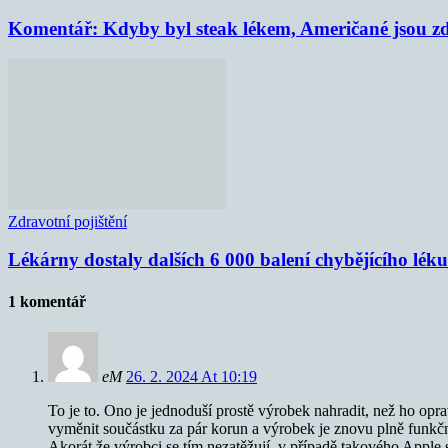
Komentář: Kdyby byl steak lékem, Američané jsou zd
Zdravotní pojištění
Lékárny dostaly dalších 6 000 balení chybějícího lék
1 komentář
eM
26. 2. 2024 At 10:19
To je to. Ono je jednoduší prostě výrobek nahradit, než ho opr
vyměnit součástku za pár korun a výrobek je znovu plně funkční
Akorát že výrobci se tím nezatěžují, v případě takového Apple