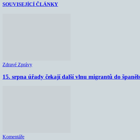
SOUVISEJÍCÍ ČLÁNKY
Zdravé Zprávy
15. srpna úřady čekají další vlnu migrantů do španěl
Komentáře