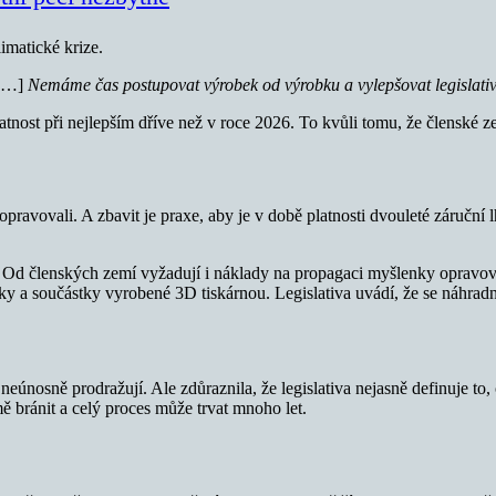
limatické krize.
[…]
Nemáme čas postupovat výrobek od výrobku a vylepšovat legisla
tnost při nejlepším dříve než v roce 2026. To kvůli tomu, že členské ze
pravovali. A zbavit je praxe, aby je v době platnosti dvouleté záručn
. Od členských zemí vyžadují i náklady na propagaci myšlenky opravová
a součástky vyrobené 3D tiskárnou. Legislativa uvádí, že se náhradní 
neúnosně prodražují. Ale zdůraznila, že legislativa nejasně definuje t
ě bránit a celý proces může trvat mnoho let.