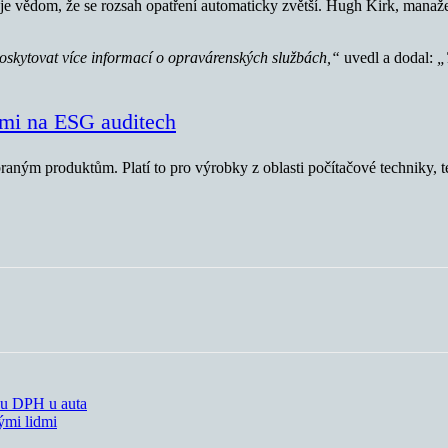
 si je vědom, že se rozsah opatření automaticky zvětší. Hugh Kirk, mana
poskytovat více informací o opravárenských službách,“
uvedl a dodal:
„
emi na ESG auditech
ným produktům. Platí to pro výrobky z oblasti počítačové techniky, tex
tku DPH u auta
nými lidmi