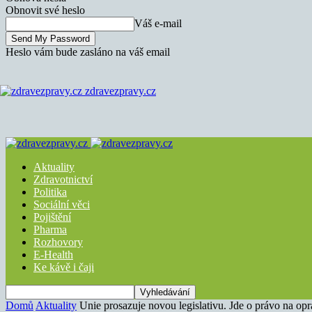
Obnovit své heslo
Váš e-mail
Heslo vám bude zasláno na váš email
zdravezpravy.cz
Aktuality
Zdravotnictví
Politika
Sociální věci
Pojištění
Pharma
Rozhovory
E-Health
Ke kávě i čaji
Domů
Aktuality
Unie prosazuje novou legislativu. Jde o právo na op