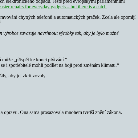
ch elektronického odpadu. Ještě před evropskými parlamentními
asier repairs for everyday gadgets – but there is a catch
.
pravování chytrých telefonů a automatických praček. Zcela ale opomíjí
é.
en výrobce zavazuje navrhnout výrobky tak, aby je bylo možné
.
á může „přispět ke konci plýtvání.“
 i spotřebitelé mohli podílet na boji proti změnám klimatu.“
ily, aby jej zkritizovaly.
 na opravu. Ona sama prosazovala mnohem tvrdší znění zákona.