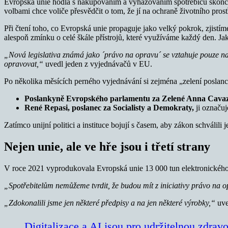
Evropská unie hodlá s nakupováním a vyhazováním spotřebičů skonco
volbami chce voliče přesvědčit o tom, že jí na ochraně životního prost
Při čtení toho, co Evropská unie propaguje jako velký pokrok, zjistí
alespoň zmínku o celé škále přístrojů, které využíváme každý den. Jako
„Nová legislativa známá jako ´právo na opravu´ se vztahuje pouze na 
opravovat,“
uvedl jeden z vyjednávačů v EU.
Po několika měsících perného vyjednávání si zejména „zelení poslanci“
Poslankyně Evropského parlamentu za Zelené Anna Cavaz
René Repasi, poslanec za Socialisty a Demokraty,
ji označuj
Zatímco unijní politici a instituce bojují s časem, aby zákon schválili j
Nejen unie, ale ve hře jsou i třetí strany
V roce 2021 vyprodukovala Evropská unie 13 000 tun elektronického o
„Spotřebitelům nemůžeme tvrdit, že budou mít z iniciativy právo na 
„Zdokonalili jsme jen některé předpisy a na jen některé výrobky,“
uve
Digitalizace a AI jsou pro udržitelnou zdrav