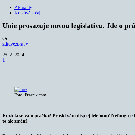
Aktuality
Ke kávě a čaji
Unie prosazuje novou legislativu. Jde o pr
Od
zdravezpravy
-
25. 2. 2024
1
Sdílet
Foto: Freepik.com
Rozbila se vám pračka? Praskl vám displej telefonu? Nefunguje t
to ale změní.