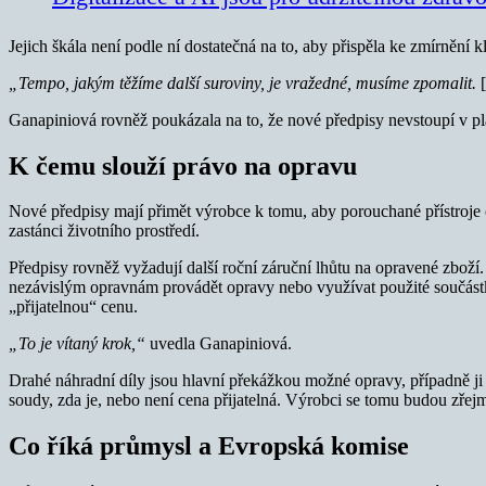
Jejich škála není podle ní dostatečná na to, aby přispěla ke zmírnění k
„Tempo, jakým těžíme další suroviny, je vražedné, musíme zpomalit.
Ganapiniová rovněž poukázala na to, že nové předpisy nevstoupí v pla
K čemu slouží právo na opravu
Nové předpisy mají přimět výrobce k tomu, aby porouchané přístroje o
zastánci životního prostředí.
Předpisy rovněž vyžadují další roční záruční lhůtu na opravené zboží
nezávislým opravnám provádět opravy nebo využívat použité součástky 
„přijatelnou“ cenu.
„To je vítaný krok,“
uvedla Ganapiniová.
Drahé náhradní díly jsou hlavní překážkou možné opravy, případně ji 
soudy, zda je, nebo není cena přijatelná. Výrobci se tomu budou zřejm
Co říká průmysl a Evropská komise