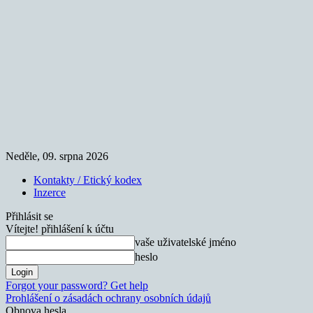
Neděle, 09. srpna 2026
Kontakty / Etický kodex
Inzerce
Přihlásit se
Vítejte! přihlášení k účtu
vaše uživatelské jméno
heslo
Forgot your password? Get help
Prohlášení o zásadách ochrany osobních údajů
Obnova hesla