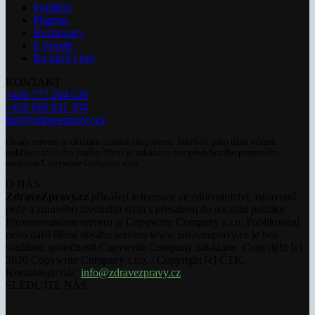
Pojištění
Pharma
Rozhovory
E-Health
Ke kávě i čaji
KONTAKT
+420 777 264 528
+420 606 831 394
info@zdravezpravy.cz
Obsah serveru je chráněn autorským právem. Jakékoli jeho užití včetně
publikování nebo jiného šíření je zakázáno bez předchozího písemného
souhlasu Copywrite Company s.r.o.
O NÁS
ZdraveZpravy.cz
přinášejí informace ze zdravotnictví, zdravotní
péče a zdravého životního stylu s přesahem do sociální politiky.
Provozovatelem serveru je Copywrite Company s.r.o. Publikování
nebo další šíření obsahu serveru www.zdravezpravy.cz je bez
souhlasu společnosti Copywrite Company zakázáno. Copyright [c]
2020 Copywrite Company s.r.o. / Copyright [c] ČTK.
Kontaktujte nás:
info@zdravezpravy.cz
SLEDUJTE NÁS