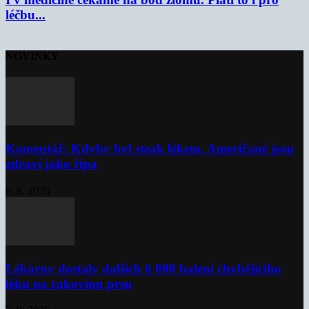
léčbu...
NOVINKY
Komentář: Kdyby byl steak lékem, Američané jsou
zdraví jako řípa
8. 8. 2026
Lékárny dostaly dalších 6 000 balení chybějícího
léku na rakovinu prsu