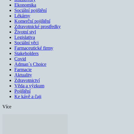
Ekonomika
Sociální pojištění
Lékárny
Komerční pojištění
Zdravotnické prostředky
Životní styl
Legislativa
Sociální věci
Farmaceutické firmy
Stakeholders
Covid
Adman´s Choice
Farmacie
Aktuality
Zdravotnictví
Věda a výzkum
Pojištění
Ke kávě a čaji
Více