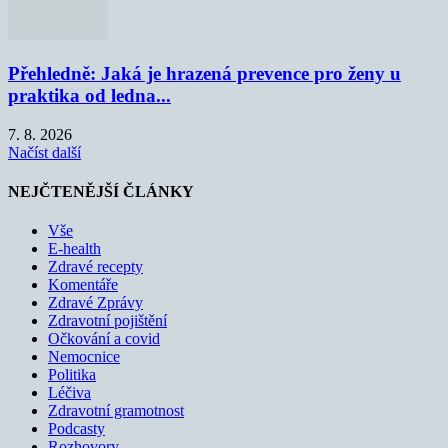
Přehledně: Jaká je hrazená prevence pro ženy u
praktika od ledna...
7. 8. 2026
Načíst další
NEJČTENĚJŠÍ ČLÁNKY
Vše
E-health
Zdravé recepty
Komentáře
Zdravé Zprávy
Zdravotní pojištění
Očkování a covid
Nemocnice
Politika
Léčiva
Zdravotní gramotnost
Podcasty
Rozhovory