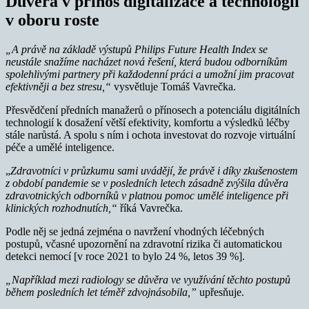
Důvěra v přínos digitalizace a technologií
v oboru roste
„A právě na základě výstupů Philips Future Health Index se
neustále snažíme nacházet nová řešení, která budou odborníkům
spolehlivými partnery při každodenní práci a umožní jim pracovat
efektivněji a bez stresu,“
vysvětluje Tomáš Vavrečka.
Přesvědčení předních manažerů o přínosech a potenciálu digitálních
technologií k dosažení větší efektivity, komfortu a výsledků léčby
stále narůstá. A spolu s ním i ochota investovat do rozvoje virtuální
péče a umělé inteligence.
„
Zdravotníci v průzkumu sami uvádějí, že právě i díky zkušenostem
z období pandemie se v posledních letech zásadně zvýšila důvěra
zdravotnických odborníků v platnou pomoc umělé inteligence při
klinických rozhodnutích,“
říká Vavrečka.
Podle něj se jedná zejména o navržení vhodných léčebných
postupů, včasné upozornění na zdravotní rizika či automatickou
detekci nemocí [v roce 2021 to bylo 24 %, letos 39 %].
„Například mezi radiology se důvěra ve využívání těchto postupů
během posledních let téměř zdvojnásobila,”
upřesňuje.