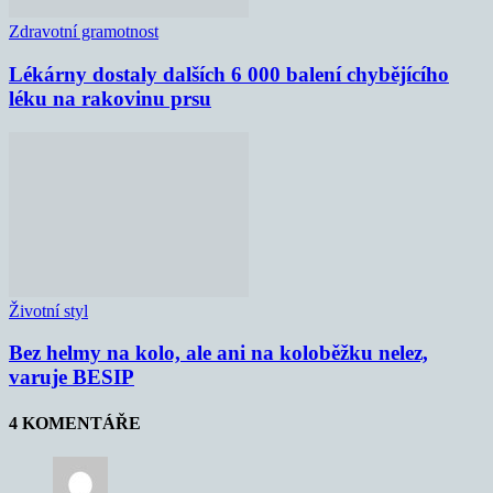
Zdravotní gramotnost
Lékárny dostaly dalších 6 000 balení chybějícího
léku na rakovinu prsu
Životní styl
Bez helmy na kolo, ale ani na koloběžku nelez,
varuje BESIP
4 KOMENTÁŘE