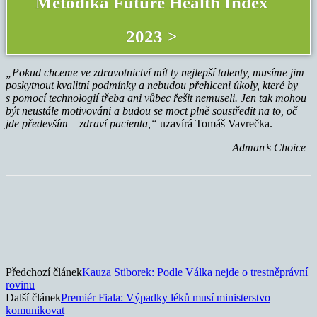
Metodika Future Health Index
2023 >
„Pokud chceme ve zdravotnictví mít ty nejlepší talenty, musíme jim
poskytnout kvalitní podmínky a nebudou přehlceni úkoly, které by
s pomocí technologií třeba ani vůbec řešit nemuseli. Jen tak mohou
být neustále motivováni a budou se moct plně soustředit na to, oč
jde především – zdraví pacienta,“
uzavírá Tomáš Vavrečka.
–Adman’s Choice–
Předchozí článek
Kauza Stiborek: Podle Válka nejde o trestněprávní
rovinu
Další článek
Premiér Fiala: Výpadky léků musí ministerstvo
komunikovat