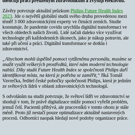
ulehčují práci přetíženým zdravotníkům a zvyšují efektivitu.
Závěry potvrzuje aktuální průzkum
Philips Future Health Index
2023
. Jde o největší globální studii svého druhu provedenou mezi
téměř 3 000 zdravotnickými experty ve čtrnácti zemích. Studie
konstatuje, že pandemie covidu urychlila digitální transformaci ve
všech ohledech našich životů. Lidé začali daleko více využívat
technologie při každodenních úkonech, jako je nákup potravin, ale
také při učení a práci. Digitální transformace se dotkla i
zdravotnictví.
„Abychom mohli úspěšně pomoct vytíženému personálu, musíme se
snažit využít veškerých prostředků, které nám moderní technologie
nabízí. Díky studii Future Health Index se společnosti Philips daří
identifikovat místa, na která je potřeba se zaměřit,“
říká Tomáš
Vavrečka, ředitel české pobočky společnosti Philips, která je jedním
ze světových lídrů v oblasti zdravotnických technologií.
S odvoláním na studii potvrzuje, že světoví lídři ve zdravotnictví se
shodují v tom, že právě digitalizace může pomoci vyřešit problém,
jemuž čelí. Pacientů přibývá, ale pracovníků v tomto oboru je stále
méně. Proto již nestačí pouze optimalizace aktuálně nastavených
procesů. Odborníci naopak hledají nové podoby organizace práce.