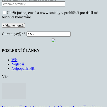
Uložit jméno, email a www stránky v prohlížeči pro další mé
budoucí komentáře
Current ye@r
*
POSLEDNÍ ČLÁNKY
Vše
Nejlepší
Nejpopulárnější
Více