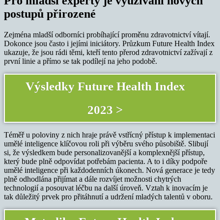
Pro mladší experty je využívání nových
postupů přirozené
Zejména mladší odborníci probíhající proměnu zdravotnictví vítají.
Dokonce jsou často i jejími iniciátory. Průzkum Future Health Index
ukazuje, že jsou rádi těmi, kteří tento přerod zdravotnictví zažívají z
první linie a přímo se tak podílejí na jeho podobě.
Výsledky Future Health Index
2023 >
Téměř u poloviny z nich hraje právě vstřícný přístup k implementaci
umělé inteligence klíčovou roli při výběru svého působiště. Slibují
si, že výsledkem bude personalizovanější a komplexnější přístup,
který bude plně odpovídat potřebám pacienta. A to i díky podpoře
umělé inteligence při každodenních úkonech. Nová generace je tedy
plně odhodlána přijímat a dále rozvíjet možnosti chytrých
technologií a posouvat léčbu na další úroveň. Vztah k inovacím je
tak důležitý prvek pro přitáhnutí a udržení mladých talentů v oboru.