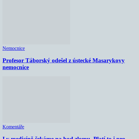
Nemocnice
Profesor Táborský odešel z ústecké Masarykovy
nemocnice
Komentáře
I v medicíně čekáme na bod zlomu. Platí to i pro