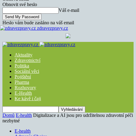
Obnovit své heslo
Váš e-mail
Heslo vám bude zasláno na váš email
zdravezpravy.cz
Aktuality
Zdravotnictví
Politika
Sociální věci
Pojištění
Pharma
Rozhovory
E-Health
Ke kávě i čaji
Domů
E-health
Digitalizace a AI jsou pro udržitelnou zdravotní péči
nezbytné
E-health