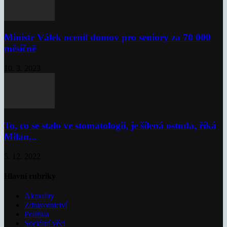
Ministr Válek ocenil domov pro seniory za 70 000
měsíčně
10. 3. 2023
To, co se stalo ve stomatologii, je šílená ostuda, říká
Milan...
5. 12. 2022
Hlavní rubriky
Aktuality
Zdravotnictví
Politika
Sociální věci