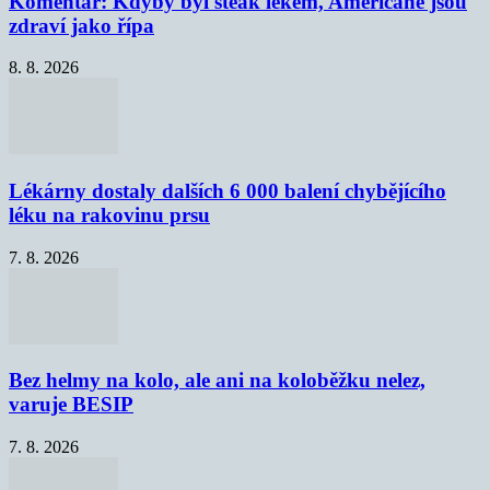
Komentář: Kdyby byl steak lékem, Američané jsou
zdraví jako řípa
8. 8. 2026
Lékárny dostaly dalších 6 000 balení chybějícího
léku na rakovinu prsu
7. 8. 2026
Bez helmy na kolo, ale ani na koloběžku nelez,
varuje BESIP
7. 8. 2026