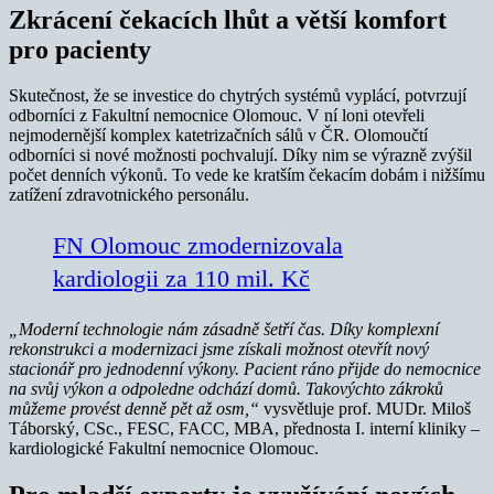
Zkrácení čekacích lhůt a větší komfort
pro pacienty
Skutečnost, že se investice do chytrých systémů vyplácí, potvrzují
odborníci z Fakultní nemocnice Olomouc. V ní loni otevřeli
nejmodernější komplex katetrizačních sálů v ČR. Olomoučtí
odborníci si nové možnosti pochvalují. Díky nim se výrazně zvýšil
počet denních výkonů. To vede ke kratším čekacím dobám i nižšímu
zatížení zdravotnického personálu.
FN Olomouc zmodernizovala
kardiologii za 110 mil. Kč
„Moderní technologie nám zásadně šetří čas. Díky komplexní
rekonstrukci a modernizaci jsme získali možnost otevřít nový
stacionář pro jednodenní výkony. Pacient ráno přijde do nemocnice
na svůj výkon a odpoledne odchází domů. Takovýchto zákroků
můžeme provést denně pět až osm,“
vysvětluje prof. MUDr. Miloš
Táborský, CSc., FESC, FACC, MBA, přednosta I. interní kliniky –
kardiologické Fakultní nemocnice Olomouc.