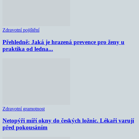
Zdravotní pojištění
Přehledně: Jaká je hrazená prevence pro ženy u
praktika od ledna...
Zdravotní gramotnost
Netopýři míří okny do českých ložnic. Lékaři varují
před pokousáním