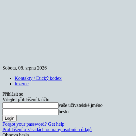
Sobota, 08. srpna 2026
Kontakty / Etický kodex
Inzerce
Přihlásit se
Vítejte! přihlášení k účtu
vaše uživatelské jméno
heslo
Forgot your password? Get help
Prohlášení o zásadách ochrany osobních údajů
Obnova hesla