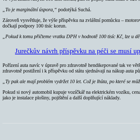
„To je marginální úspora,“
podotýká Suchá.
Zároveň vysvětluje, že výše příspěvku na zvláštní pomůcku – motorové
dočkají podpory 100 tisíc korun.
„Pokud k tomu přičteme vratku DPH v hodnotě 100 tisíc Kč, lze u dětí 
Jurečkův návrh příspěvku na péči se musí upr
Pořízení auta navíc v úpravě pro zdravotně hendikepované tak ve větši
zdravotně postižení i k příspěvku od státu sjednávají na nákup auta p
„Ty pak ale mají problém vydržet 10 let. Což je lhůta, po které se m
Pokud si nový automobil kupuje vozíčkář na elektrickém vozíku, cena 
jako je instalace plošiny, pojištění a další doplňující náklady.
Sdílet