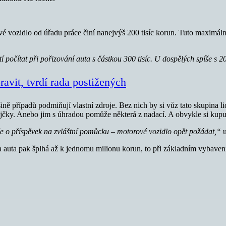
 vozidlo od úřadu práce činí nanejvýš 200 tisíc korun. Tuto maximální 
počítat při pořizování auta s částkou 300 tisíc. U dospělých spíše s 20
avit, tvrdí rada postižených
ně případů podmiňují vlastní zdroje. Bez nich by si vůz tato skupina l
ůjčky. Anebo jim s úhradou pomůže některá z nadací. A obvykle si kupuj
ůže o příspěvek na zvláštní pomůcku – motorové vozidlo opět požádat,“
auta pak šplhá až k jednomu milionu korun, to při základním vybavení.