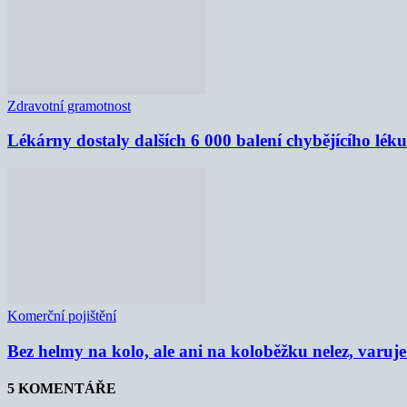
Zdravotní gramotnost
Lékárny dostaly dalších 6 000 balení chybějícího lék
Komerční pojištění
Bez helmy na kolo, ale ani na koloběžku nelez, varu
5 KOMENTÁŘE