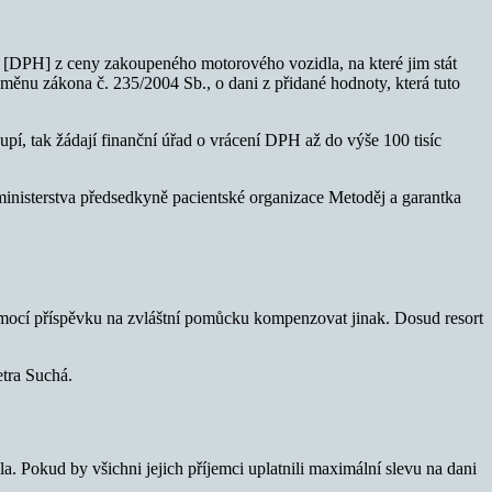
ty [DPH] z ceny zakoupeného motorového vozidla, na které jim stát
měnu zákona č. 235/2004 Sb., o dani z přidané hodnoty, která tuto
pí, tak žádají finanční úřad o vrácení DPH až do výše 100 tisíc
inisterstva předsedkyně pacientské organizace Metoděj a garantka
omocí příspěvku na zvláštní pomůcku kompenzovat jinak. Dosud resort
tra Suchá.
 Pokud by všichni jejich příjemci uplatnili maximální slevu na dani