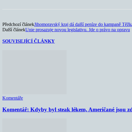
Předchozí článek
Jihomoravský kraj dá další peníze do kampaně Těžk
Další článek
Unie prosazuje novou legislativu. Jde o právo na opravu
SOUVISEJÍCÍ ČLÁNKY
Komentáře
Komentář: Kdyby byl steak lékem, Američané jsou zd