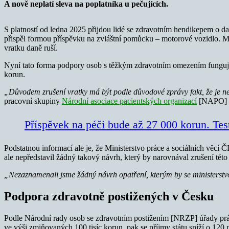
A nově neplatí sleva na poplatníka u pečujících.
S platností od ledna 2025 přijdou lidé se zdravotním hendikepem o d
přispěl formou příspěvku na zvláštní pomůcku – motorové vozidlo. Min
vratku daně ruší.
Nyní tato forma podpory osob s těžkým zdravotním omezením funguje ta
korun.
„Důvodem zrušení vratky má být podle důvodové zprávy fakt, že je ne
pracovní skupiny
Národní asociace pacientských organizací
[NAPO] pr
Příspěvek na péči bude až 27 000 korun. Tes
Podstatnou informací ale je, že Ministerstvo práce a sociálních vě
ale nepředstavil žádný takový návrh, který by narovnával zrušení té
„Nezaznamenali jsme žádný návrh opatření, kterým by se ministerstv
Podpora zdravotně postižených v Česku
Podle Národní rady osob se zdravotním postižením [NRZP] úřady práce
ve výši zmiňovaných 100 tisíc korun, pak se příjmy státu sníží o 120