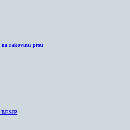
u na rakovinu prsu
je BESIP