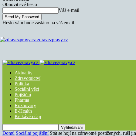
Obnovit své heslo
Váš e-mail
Heslo vám bude zasláno na váš email
zdravezpravy.cz
Aktuality
Zdravotnictví
Politika
Sociální věci
Pojištění
Pharma
Rozhovory
E-Health
Ke kávě i čaji
Domů
Sociální pojištění
Stát se hojí na zdravotně postižených, ruší ji