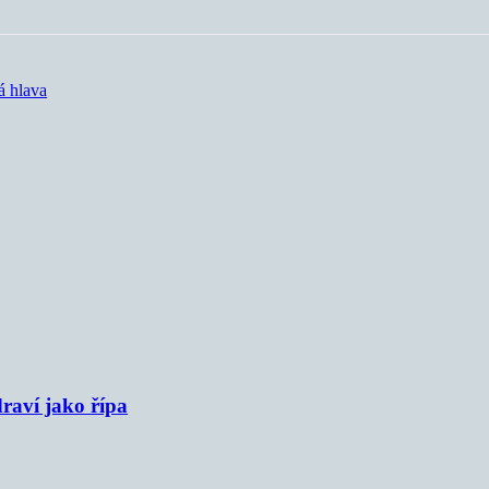
á hlava
raví jako řípa