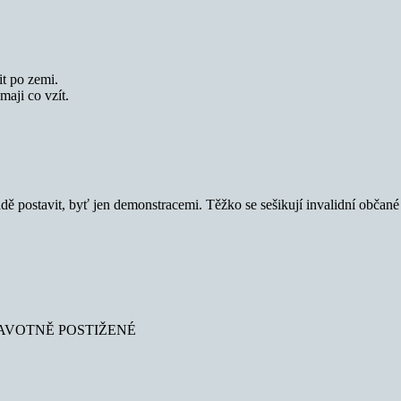
it po zemi.
aji co vzít.
ádě postavit, byť jen demonstracemi. Těžko se sešikují invalidní občané
RAVOTNĚ POSTIŽENÉ