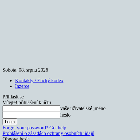
Sobota, 08. srpna 2026
Kontakty / Etický kodex
Inzerce
Přihlásit se
Vítejte! přihlášení k účtu
vaše uživatelské jméno
heslo
Forgot your password? Get help
Prohlášení o zásadách ochrany osobních údajů
Obnova hesla