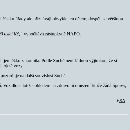
částku úřady ale přiznávají obvykle jen dětem, dospělí se většinou
0 tisíci Kč,“
vypočítává zástupkyně NAPO.
idí jen těžko zakoupila. Podle Suché není žádnou výjimkou, že si
í ojeté vozy.
upozorňuje na další souvislost Suchá.
 Vozidlo si totiž s ohledem na zdravotní omezení řidiče žádá úpravy,
–V
RN
–