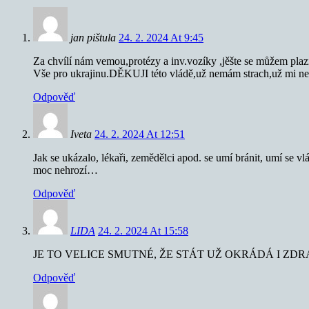
jan pištula
24. 2. 2024 At 9:45
Za chvílí nám vemou,protézy a inv.vozíky ,jěšte se můžem plaz
Vše pro ukrajinu.DĚKUJI této vládě,už nemám strach,už mi nem
Odpověď
Iveta
24. 2. 2024 At 12:51
Jak se ukázalo, lékaři, zemědělci apod. se umí bránit, umí se vl
moc nehrozí…
Odpověď
LIDA
24. 2. 2024 At 15:58
JE TO VELICE SMUTNÉ, ŽE STÁT UŽ OKRÁDÁ I ZD
Odpověď