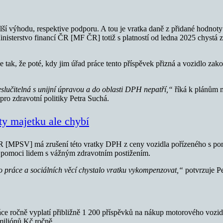
alší výhodu, respektive podporu. A tou je vratka daně z přidané hodno
isterstvo financí ČR [MF ČR] totiž s platností od ledna 2025 chystá z
k, že poté, kdy jim úřad práce tento příspěvek přizná a vozidlo zakou
slučitelná s unijní úpravou a do oblasti DPH nepatří,“
říká k plánům m
o zdravotní politiky Petra Suchá.
ty majetku ale chybí
cí ČR [MPSV] má zrušení této vratky DPH z ceny vozidla pořízeného s p
to pomoci lidem s vážným zdravotním postižením.
o práce a sociálních věcí chystalo vratku vykompenzovat,“
potvrzuje Pe
 ročně vyplatí přibližně 1 200 příspěvků na nákup motorového vozidla.
 miliónů Kč ročně.