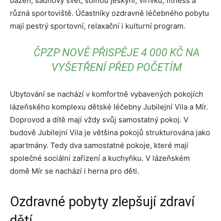
bazén, saunový svět, solnou jeskyni, vířivku, fitness a
různá sportoviště. Účastníky ozdravně léčebného pobytu
mají pestrý sportovní, relaxační i kulturní program.
ČPZP NOVĚ PŘISPĚJE 4 000 KČ NA
VYŠETŘENÍ PŘED POČETÍM
Ubytování se nachází v komfortně vybavených pokojích
lázeňského komplexu dětské léčebny Jubilejní Vila a Mír.
Doprovod a dítě mají vždy svůj samostatný pokoj. V
budově Jubilejní Vila je většina pokojů strukturována jako
apartmány. Tedy dva samostatné pokoje, které mají
společné sociální zařízení a kuchyňku. V lázeňském
domě Mír se nachází i herna pro děti.
Ozdravné pobyty zlepšují zdraví
dětí