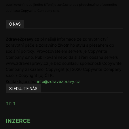
publikování nebo jiného šíření je zakázáno bez předchozího písemného
souhlasu Copywrite Company s.r.o.
O NÁS
ZdraveZpravy.cz
přinášejí informace ze zdravotnictví,
zdravotní péče a zdravého životního stylu s přesahem do
sociální politiky. Provozovatelem serveru je Copywrite
Company s.r.o. Publikování nebo další šíření obsahu serveru
www.zdravezpravy.cz je bez souhlasu společnosti Copywrite
Company zakázáno. Copyright [c] 2020 Copywrite Company
s.r.o. / Copyright [c] ČTK.
Kontaktujte nás:
info@zdravezpravy.cz
SLEDUJTE NÁS
INZERCE