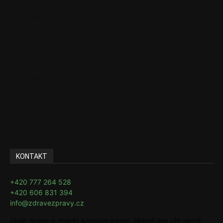
Aktuality
Zdravotnictví
Politika
Sociální věci
Pojištění
Pharma
Rozhovory
E-Health
Ke kávě i čaji
KONTAKT
+420 777 264 528
+420 606 831 394
info@zdravezpravy.cz
Obsah serveru je chráněn autorským právem. Jakékoli jeho užití včetně