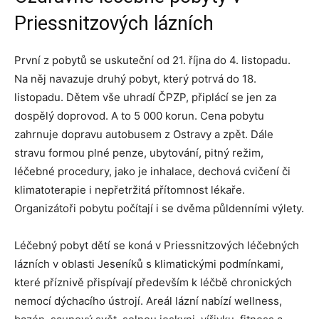
Priessnitzových lázních
První z pobytů se uskuteční od 21. října do 4. listopadu.
Na něj navazuje druhý pobyt, který potrvá do 18.
listopadu. Dětem vše uhradí ČPZP, připlácí se jen za
dospělý doprovod. A to 5 000 korun. Cena pobytu
zahrnuje dopravu autobusem z Ostravy a zpět. Dále
stravu formou plné penze, ubytování, pitný režim,
léčebné procedury, jako je inhalace, dechová cvičení či
klimatoterapie i nepřetržitá přítomnost lékaře.
Organizátoři pobytu počítají i se dvěma půldenními výlety.
Léčebný pobyt dětí se koná v Priessnitzových léčebných
lázních v oblasti Jeseníků s klimatickými podmínkami,
které příznivě přispívají především k léčbě chronických
nemocí dýchacího ústrojí. Areál lázní nabízí wellness,