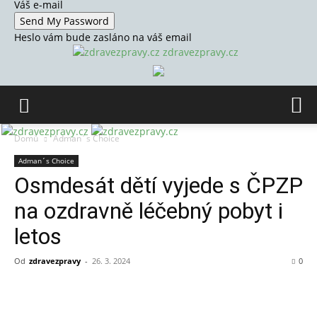
Váš e-mail
Heslo vám bude zasláno na váš email
zdravezpravy.cz
Domů
Adman´s Choice
Adman´s Choice
Osmdesát dětí vyjede s ČPZP
na ozdravně léčebný pobyt i
letos
Od
zdravezpravy
-
26. 3. 2024
0