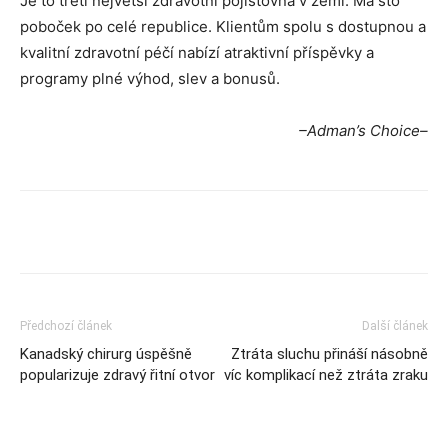
Je to třetí největší zdravotní pojišťovna v zemi. Má sto
poboček po celé republice. Klientům spolu s dostupnou a
kvalitní zdravotní péčí nabízí atraktivní příspěvky a
programy plné výhod, slev a bonusů.
–Adman’s Choice–
Předchozí článek
Další článek
Kanadský chirurg úspěšně
Ztráta sluchu přináší násobně
popularizuje zdravý řitní otvor
víc komplikací než ztráta zraku