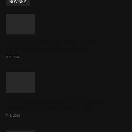
NOVINKY
Komentář: Kdyby byl steak lékem,
Američané jsou zdraví jako řípa
8. 8. 2026
Lékárny dostaly dalších 6 000 balení
chybějícího léku na rakovinu prsu
7. 8. 2026