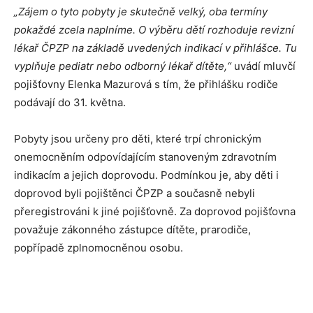
„Zájem o tyto pobyty je skutečně velký, oba termíny
pokaždé zcela naplníme. O výběru dětí rozhoduje revizní
lékař ČPZP na základě uvedených indikací v přihlášce. Tu
vyplňuje pediatr nebo odborný lékař dítěte,“
uvádí mluvčí
pojišťovny Elenka Mazurová s tím, že přihlášku rodiče
podávají do 31. května.
Pobyty jsou určeny pro děti, které trpí chronickým
onemocněním odpovídajícím stanoveným zdravotním
indikacím a jejich doprovodu. Podmínkou je, aby děti i
doprovod byli pojištěnci ČPZP a současně nebyli
přeregistrováni k jiné pojišťovně. Za doprovod pojišťovna
považuje zákonného zástupce dítěte, prarodiče,
popřípadě zplnomocněnou osobu.