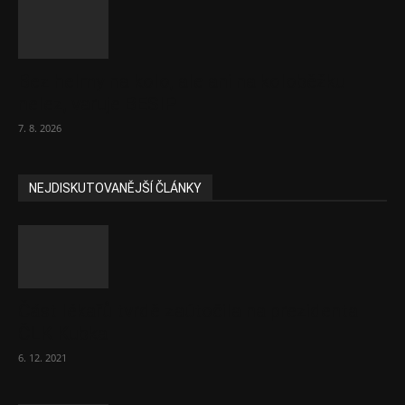
Bez helmy na kolo, ale ani na koloběžku
nelez, varuje BESIP
7. 8. 2026
NEJDISKUTOVANĚJŠÍ ČLÁNKY
Část lékařů tvrdě zaútočila na prezidenta
ČLK Kubka
6. 12. 2021