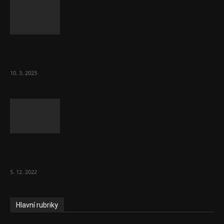
Ministr Válek ocenil domov pro seniory za
70 000 měsíčně
10. 3. 2023
To, co se stalo ve stomatologii, je šílená
ostuda, říká Milan...
5. 12. 2022
Hlavní rubriky