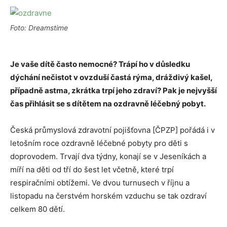
Foto: Dreamstime
Je vaše dítě často nemocné? Trápí ho v důsledku
dýchání nečistot v ovzduší častá rýma, dráždivý kašel,
případně astma, zkrátka trpí jeho zdraví? Pak je nejvyšší
čas přihlásit se s dítětem na ozdravně léčebný pobyt.
Česká průmyslová zdravotní pojišťovna [ČPZP] pořádá i v
letošním roce ozdravně léčebné pobyty pro děti s
doprovodem. Trvají dva týdny, konají se v Jeseníkách a
míří na děti od tří do šest let včetně, které trpí
respiračními obtížemi. Ve dvou turnusech v říjnu a
listopadu na čerstvém horském vzduchu se tak ozdraví
celkem 80 dětí.