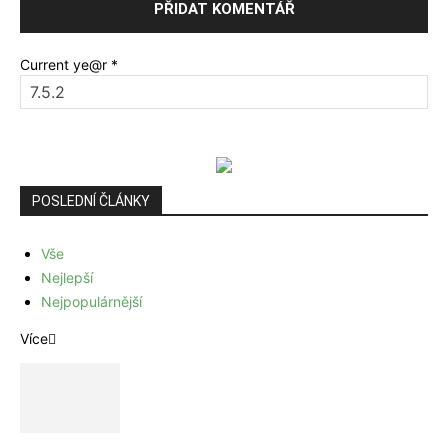
Current ye@r
*
POSLEDNÍ ČLÁNKY
Vše
Nejlepší
Nejpopulárnější
Více