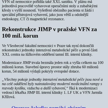
VFN už nemocnice pořídila také XXL sanitku. V plánu má
jednotlivá pracoviště vybavovat operačními stoly a zubařskými
křesly s vyšší nosností. Vyšetření obézního pacienta si žádá i
speciální přístrojová vybavení, jako jsou větší a odolnější
endoskopy, CT či magnetické rezonance.
Rekonstrukce JIMP v pražské VFN za
100 mil. korun
Ve Všeobecné fakultní nemocnici v Praze tak nyní dokončili
rekonstrukci jednotky intenzivní metabolické péče a první části
XXL centra na lůžkovém oddělení tamní III. interní kliniky.
Modernizace JIMP trvala bezmála jeden rok a vyšla celkem na 100
milionů korun. Stavební úpravy prostor stály zhruba 60 milionů
korun, 54 milionů výdajů pokryly evropské dotace.
„Všechny pokoje jednotky intenzivní metabolické péče jsou nové a
na celé oddělení byly nainstalovány moderní medicinální rampy s
rozvody kyslíku, vzduchu a další vybavení,“
říká k modernizaci
vedoucí lékařka JIMP III. interní kliniky 1. LF UK a VFN Jarmila
Křížová.
Operace žaludku pomáhá obézním.