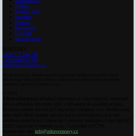
Zdravotnictví
Politika
Sociální věci
Pojištění
Pharma
Rozhovory
E-Health
Ke kávě i čaji
KONTAKT
+420 777 264 528
+420 606 831 394
info@zdravezpravy.cz
Obsah serveru je chráněn autorským právem. Jakékoli jeho užití včetně
publikování nebo jiného šíření je zakázáno bez předchozího písemného
souhlasu Copywrite Company s.r.o.
O NÁS
ZdraveZpravy.cz
přinášejí informace ze zdravotnictví, zdravotní
péče a zdravého životního stylu s přesahem do sociální politiky.
Provozovatelem serveru je Copywrite Company s.r.o. Publikování
nebo další šíření obsahu serveru www.zdravezpravy.cz je bez
souhlasu společnosti Copywrite Company zakázáno. Copyright [c]
2020 Copywrite Company s.r.o. / Copyright [c] ČTK.
Kontaktujte nás:
info@zdravezpravy.cz