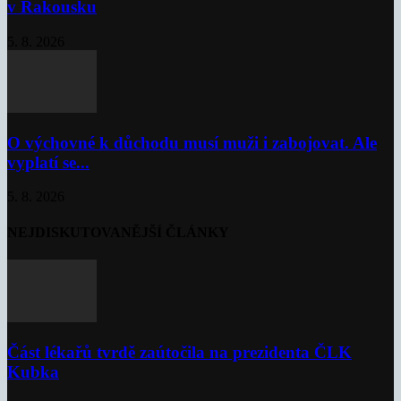
v Rakousku
5. 8. 2026
O výchovné k důchodu musí muži i zabojovat. Ale
vyplatí se...
5. 8. 2026
NEJDISKUTOVANĚJŠÍ ČLÁNKY
Část lékařů tvrdě zaútočila na prezidenta ČLK
Kubka