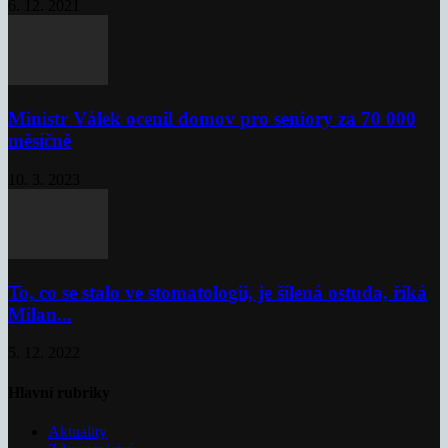
6. 12. 2021
Ministr Válek ocenil domov pro seniory za 70 000
měsíčně
10. 3. 2023
To, co se stalo ve stomatologii, je šílená ostuda, říká
Milan...
5. 12. 2022
Hlavní rubriky
Aktuality