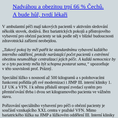
Nadváhou a obezitou trpí 66 % Čechů.
A bude hůř, tvrdí lékaři
V ambulantní péči mají takových pacientů v aktivním sledování
několik stovek, dodává. Bez bariatrických pokojů a přístrojového
vybavení pro obézní pacienty se tak podle něj v blízké budoucnosti
zdravotnická zařízení neobejdou.
„
Takový pokoj by měl patřit ke standardnímu vybavení každého
interního oddělení, protože narůstající počet pacientů s extrémní
obezitou neumožňuje centralizaci jejich péče. A každá nemocnice by
se o tyto pacienty měla být schopna postarat sama,“
upozorňuje
v této souvislosti prof. Prázný.
Speciální lůžko s nosností až 500 kilogramů a s polohovacími
funkcemi pořídila při své modernizaci i JIMP III. interní kliniky 1.
LF UK a VFN. I k němu přísluší stropní zvedací systém pro
přemisťování třeba i dvou set kilogramového pacienta ve vážném
stavu.
Pořizování speciálního vybavení pro péči o obézní pacienty je
součástí vznikajícího XXL centra v pražské VFN. Mimo
bariatrického lůžka na JIMP a lůžkovém oddělení III. Interní kliniky