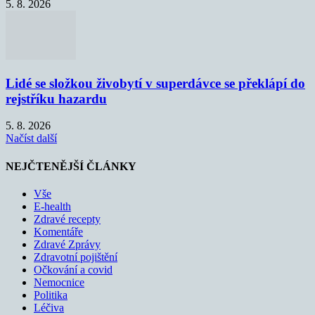
5. 8. 2026
Lidé se složkou živobytí v superdávce se překlápí do
rejstříku hazardu
5. 8. 2026
Načíst další
NEJČTENĚJŠÍ ČLÁNKY
Vše
E-health
Zdravé recepty
Komentáře
Zdravé Zprávy
Zdravotní pojištění
Očkování a covid
Nemocnice
Politika
Léčiva