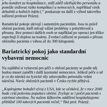
jeho komfort za hospitalizace, sníží zátěž ošetřujícího personálu a
pomůže snižovat riziko komplikací u nemocných, například vznik
dekubitů a kožních infekcí,“
poukazuje na další z výhod takového
zařízení profesor Prázný.
Bariatrické pokoje ulevují i samotným pacientům. Jsou to právě
obézní pacienti, kteří mívají vážné problémy s pohyblivostí a
přesuny. Bez pomoci dalších osob se například po operaci jen těžko
osprchují či dojdou na toaletu. Zvedací zařízení se postará o přesun
obézního pacienta s váhou až do 300 kilogramů.
Bariatrický pokoj jako standardní
vybavení nemocnic
Na zajištění si vybavení pro péči o obézní pacienty se podle něj
budou muset zaměřit i další tuzemské nemocnice. Jelikož péče o ně
je co do nároků na fyzické síly zdravotního personálu velmi
náročná. Navíc obézních pacientů v Česku rychle přibývá.
„Kopírujeme bohužel vývoj z USA, kde se očekává, že v roce 2040
bude celá polovina populace obézní. Zvyšuje se i počet pacientů s
extrémní obezitou. Na našem lůžkovém oddělení hospitalizujeme
přibližně 100 takových pacientů ročně,“
říká prof. Prázný.