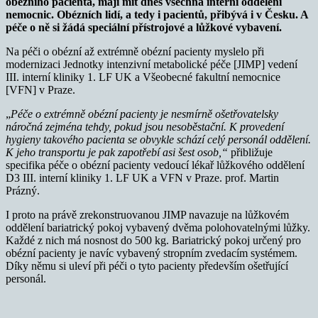
obézního pacienta, mají mít dnes všechna interní oddělení
nemocnic. Obézních lidí, a tedy i pacientů, přibývá i v Česku. A
péče o ně si žádá speciální přístrojové a lůžkové vybavení.
Na péči o obézní až extrémně obézní pacienty myslelo při
modernizaci Jednotky intenzivní metabolické péče [JIMP] vedení
III. interní kliniky 1. LF UK a Všeobecné fakultní nemocnice
[VFN] v Praze.
„
Péče o extrémně obézní pacienty je nesmírně ošetřovatelsky
náročná zejména tehdy, pokud jsou nesoběstační. K provedení
hygieny takového pacienta se obvykle schází celý personál oddělení.
K jeho transportu je pak zapotřebí asi šest osob,“
přibližuje
specifika péče o obézní pacienty vedoucí lékař lůžkového oddělení
D3 III. interní kliniky 1. LF UK a VFN v Praze. prof. Martin
Prázný.
I proto na právě zrekonstruovanou JIMP navazuje na lůžkovém
oddělení bariatrický pokoj vybavený dvěma polohovatelnými lůžky.
Každé z nich má nosnost do 500 kg. Bariatrický pokoj určený pro
obézní pacienty je navíc vybavený stropním zvedacím systémem.
Díky němu si uleví při péči o tyto pacienty především ošetřující
personál.