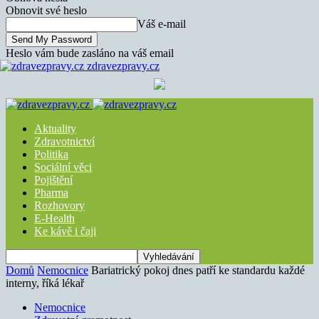
Obnovit své heslo
Váš e-mail
Heslo vám bude zasláno na váš email
zdravezpravy.cz
Aktuality
Zdravotnictví
Politika
Sociální věci
Pojištění
Pharma
Rozhovory
E-Health
Ke kávě i čaji
Domů
Nemocnice
Bariatrický pokoj dnes patří ke standardu každé
interny, říká lékař
Nemocnice