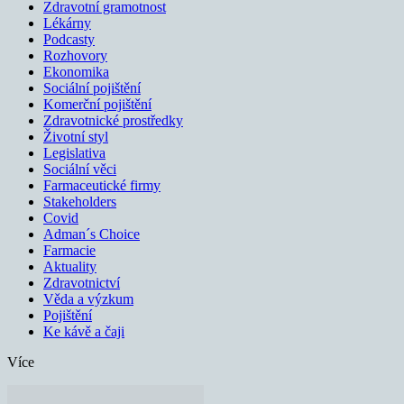
Zdravotní gramotnost
Lékárny
Podcasty
Rozhovory
Ekonomika
Sociální pojištění
Komerční pojištění
Zdravotnické prostředky
Životní styl
Legislativa
Sociální věci
Farmaceutické firmy
Stakeholders
Covid
Adman´s Choice
Farmacie
Aktuality
Zdravotnictví
Věda a výzkum
Pojištění
Ke kávě a čaji
Více