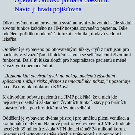
Navíc ji hradí pojišťovna
Díky novému monitorovacímu systému nyní zdravotníci stále sledují
životní funkce každého na JIMP hospitalizovaného pacienta. Dále
oddělení pořídilo modernější infuzní techniku, dodává vedoucí
lékařka.
Oddělení je vybaveno polohovatelnými lůžky, čtyři z nich jsou pro
pacienty v závažnějším klinickém stavu a se selhávajícími životními
funkcemi. Další tři lůžka slouží pro hospitalizace pacientů s méně
závažnými onemocněními.
„Bezkontaktní otevírání dveří na pokoje pacientů zásadním
způsobem snižuje riziko přenosu nemocničních nákaz,“
upozorňuje
na další novinku doktorka Křížová.
K důvodům pobytu pacientů na JIMP pak říká, že u nich jde
nejčastěji o selhání základních životních funkcí, stavy po břišních
katastrofách a po chronickém střevním selhání.
Oddělení je vybaveno dvěma přístroji pro umělou plicní ventilaci a
kontinuální dialýzou. Na nové přístrojové vybavení JIMP v hodnotě
necelých 39 milionů získala VFN dotaci téměř 34 milionů korun.
Specializací jednotky nadále zůstává krátkodobá a dlouhodobá