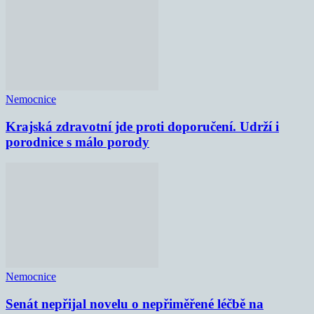
Nemocnice
Krajská zdravotní jde proti doporučení. Udrží i
porodnice s málo porody
Nemocnice
Senát nepřijal novelu o nepřiměřené léčbě na