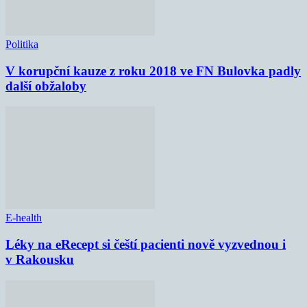
Politika
V korupční kauze z roku 2018 ve FN Bulovka padly
další obžaloby
E-health
Léky na eRecept si čeští pacienti nově vyzvednou i
v Rakousku