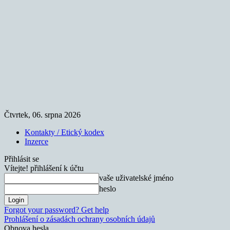
Čtvrtek, 06. srpna 2026
Kontakty / Etický kodex
Inzerce
Přihlásit se
Vítejte! přihlášení k účtu
vaše uživatelské jméno
heslo
Forgot your password? Get help
Prohlášení o zásadách ochrany osobních údajů
Obnova hesla