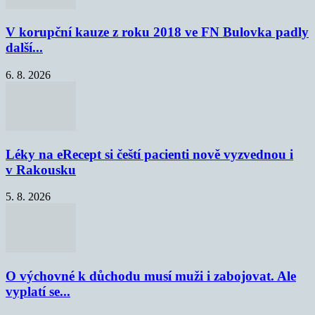
V korupční kauze z roku 2018 ve FN Bulovka padly
další...
6. 8. 2026
Léky na eRecept si čeští pacienti nově vyzvednou i
v Rakousku
5. 8. 2026
O výchovné k důchodu musí muži i zabojovat. Ale
vyplatí se...