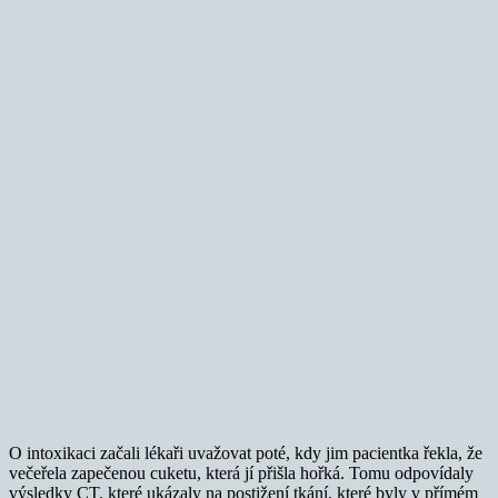
O intoxikaci začali lékaři uvažovat poté, kdy jim pacientka řekla, že
večeřela zapečenou cuketu, která jí přišla hořká. Tomu odpovídaly
výsledky CT, které ukázaly na postižení tkání, které byly v přímém