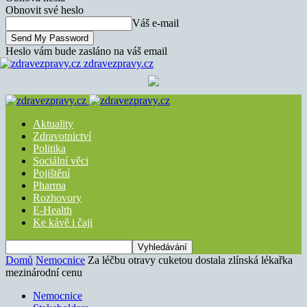
Obnovit své heslo
Váš e-mail
Heslo vám bude zasláno na váš email
zdravezpravy.cz
Aktuality
Zdravotnictví
Politika
Sociální věci
Pojištění
Pharma
Rozhovory
E-Health
Ke kávě i čaji
Domů
Nemocnice
Za léčbu otravy cuketou dostala zlínská lékařka
mezinárodní cenu
Nemocnice