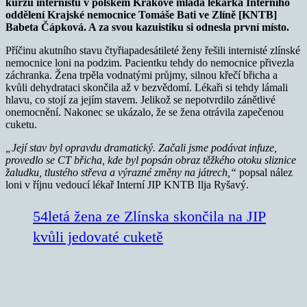
kurzu internistů v polském Krakově mladá lékařka Interního
oddělení Krajské nemocnice Tomáše Bati ve Zlíně [KNTB]
Babeta Čápková. A za svou kazuistiku si odnesla první místo.
Příčinu akutního stavu čtyřiapadesátileté ženy řešili internisté zlínské
nemocnice loni na podzim. Pacientku tehdy do nemocnice přivezla
záchranka. Žena trpěla vodnatými průjmy, silnou křečí břicha a
kvůli dehydrataci skončila až v bezvědomí. Lékaři si tehdy lámali
hlavu, co stojí za jejím stavem. Jelikož se nepotvrdilo zánětlivé
onemocnění. Nakonec se ukázalo, že se žena otrávila zapečenou
cuketu.
„Její stav byl opravdu dramatický. Začali jsme podávat infuze,
provedlo se CT břicha, kde byl popsán obraz těžkého otoku sliznice
žaludku, tlustého střeva a výrazné změny na játrech,“
popsal nález
loni v říjnu vedoucí lékař Interní JIP KNTB Ilja Ryšavý.
54letá žena ze Zlínska skončila na JIP
kvůli jedovaté cuketě