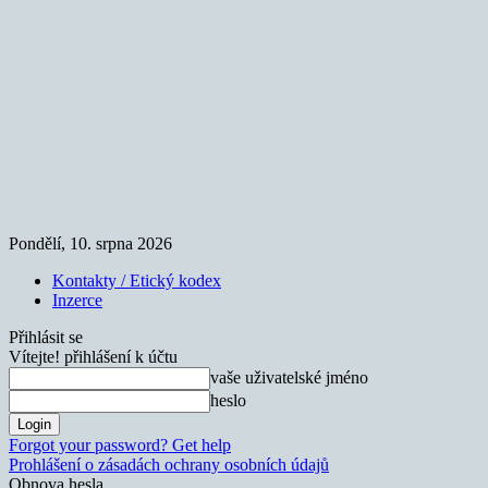
Pondělí, 10. srpna 2026
Kontakty / Etický kodex
Inzerce
Přihlásit se
Vítejte! přihlášení k účtu
vaše uživatelské jméno
heslo
Forgot your password? Get help
Prohlášení o zásadách ochrany osobních údajů
Obnova hesla