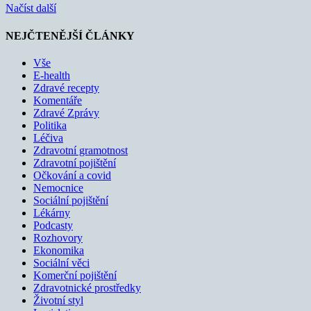
Načíst další
NEJČTENĚJŠÍ ČLÁNKY
Vše
E-health
Zdravé recepty
Komentáře
Zdravé Zprávy
Politika
Léčiva
Zdravotní gramotnost
Zdravotní pojištění
Očkování a covid
Nemocnice
Sociální pojištění
Lékárny
Podcasty
Rozhovory
Ekonomika
Sociální věci
Komerční pojištění
Zdravotnické prostředky
Životní styl