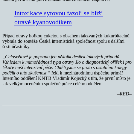
Intoxikace syrovou fazolí se blíží
otravě kyanovodíkem
Případ otravy hořkou cuketou s obsahem takzvaných kukurbitacinů
vybrala do soutěže Česká internistická společnost spolu s dalšími
šesti účastníky.
„Celosvětově je popsáno jen několik desítek takových případů.
Vzhledem k mimořádnosti typu otravy šlo o diagnostický oříšek i pro
lékaře naší intenzivní péče. Chtěli jsme se proto s ostatními kolegy
podělit o tuto zkušenost,“
řekl k mezinárodnímu úspěchu primář
Interního oddělení KNTB Vladimír Kojecký s tím, že první místo je
tak velkým oceněním společné práce celého oddělení.
–RED–