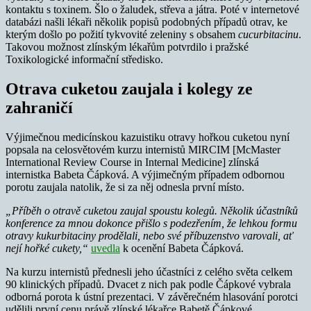
kontaktu s toxinem. Šlo o žaludek, střeva a játra. Poté v internetové
databázi našli lékaři několik popisů podobných případů otrav, ke
kterým došlo po požití tykvovité zeleniny s obsahem
cucurbitacinu
.
Takovou možnost zlínským lékařům potvrdilo i pražské
Toxikologické informační středisko.
Otrava cuketou zaujala i kolegy ze
zahraničí
Výjimečnou medicínskou kazuistiku otravy hořkou cuketou nyní
popsala na celosvětovém kurzu internistů MIRCIM [McMaster
International Review Course in Internal Medicine] zlínská
internistka Babeta Čápková. A výjimečným případem odbornou
porotu zaujala natolik, že si za něj odnesla první místo.
„Příběh o otravě cuketou zaujal spoustu kolegů. Několik účastníků
konference za mnou dokonce přišlo s podezřením, že lehkou formu
otravy kukurbitaciny prodělali, nebo své příbuzenstvo varovali, ať
nejí hořké cukety,“
uvedla
k ocenění Babeta Čápková.
Na kurzu internistů přednesli jeho účastníci z celého světa celkem
90 klinických případů. Dvacet z nich pak podle Čápkové vybrala
odborná porota k ústní prezentaci. V závěrečném hlasování porotci
udělili první cenu právě zlínské lékařce Babetě Čápkové.