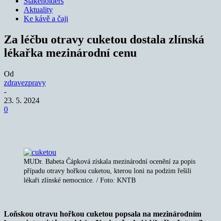
Stakeholders
Aktuality
Ke kávě a čaji
Za léčbu otravy cuketou dostala zlínská
lékařka mezinárodní cenu
Od
zdravezpravy
-
23. 5. 2024
0
MUDr. Babeta Čápková získala mezinárodní ocenění za popis
případu otravy hořkou cuketou, kterou loni na podzim řešili
lékaři zlínské nemocnice. / Foto: KNTB
Loňskou otravu hořkou cuketou popsala na mezinárodním