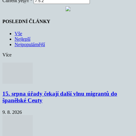
Current ye@r
*
POSLEDNÍ ČLÁNKY
Vše
Nejlepší
Nejpopulárnější
Více
15. srpna úřady čekají další vlnu migrantů do
španělské Ceuty
9. 8. 2026