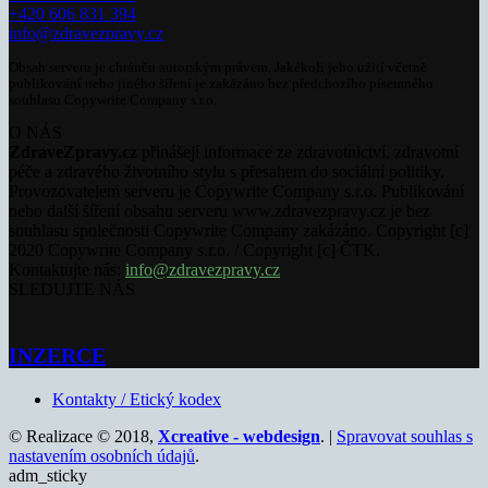
+420 606 831 394
info@zdravezpravy.cz
Obsah serveru je chráněn autorským právem. Jakékoli jeho užití včetně
publikování nebo jiného šíření je zakázáno bez předchozího písemného
souhlasu Copywrite Company s.r.o.
O NÁS
ZdraveZpravy.cz
přinášejí informace ze zdravotnictví, zdravotní
péče a zdravého životního stylu s přesahem do sociální politiky.
Provozovatelem serveru je Copywrite Company s.r.o. Publikování
nebo další šíření obsahu serveru www.zdravezpravy.cz je bez
souhlasu společnosti Copywrite Company zakázáno. Copyright [c]
2020 Copywrite Company s.r.o. / Copyright [c] ČTK.
Kontaktujte nás:
info@zdravezpravy.cz
SLEDUJTE NÁS
INZERCE
Kontakty / Etický kodex
© Realizace © 2018,
Xcreative - webdesign
. |
Spravovat souhlas s
nastavením osobních údajů
.
adm_sticky