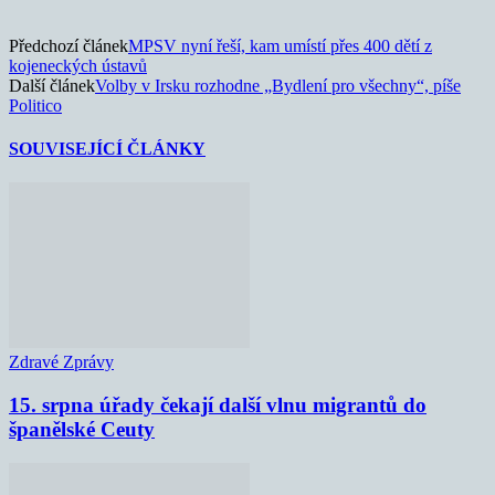
Předchozí článek
MPSV nyní řeší, kam umístí přes 400 dětí z
kojeneckých ústavů
Další článek
Volby v Irsku rozhodne „Bydlení pro všechny“, píše
Politico
SOUVISEJÍCÍ ČLÁNKY
Zdravé Zprávy
15. srpna úřady čekají další vlnu migrantů do
španělské Ceuty