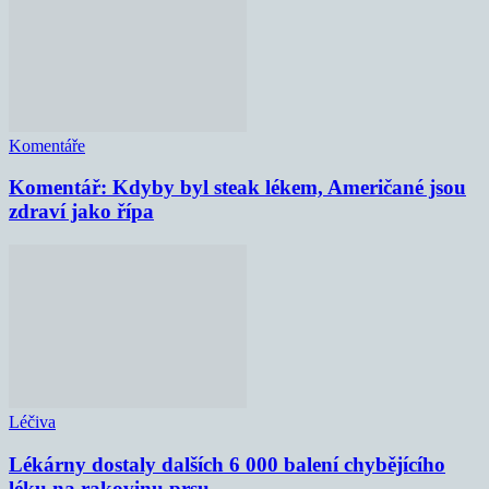
Komentáře
Komentář: Kdyby byl steak lékem, Američané jsou
zdraví jako řípa
Léčiva
Lékárny dostaly dalších 6 000 balení chybějícího
léku na rakovinu prsu