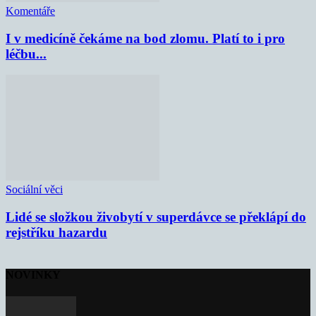
Komentáře
I v medicíně čekáme na bod zlomu. Platí to i pro
léčbu...
Sociální věci
Lidé se složkou živobytí v superdávce se překlápí do
rejstříku hazardu
NOVINKY