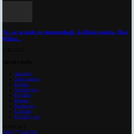
To, co se stalo ve stomatologii, je šílená ostuda, říká
Milan...
5. 12. 2022
Hlavní rubriky
Aktuality
Zdravotnictví
Politika
Sociální věci
Pojištění
Pharma
Rozhovory
E-Health
Ke kávě i čaji
KONTAKT
+420 777 264 528