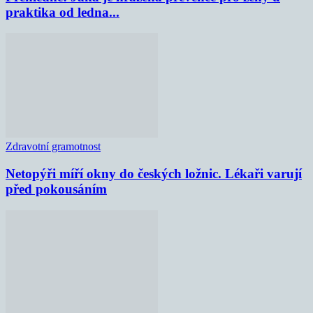
praktika od ledna...
Zdravotní gramotnost
Netopýři míří okny do českých ložnic. Lékaři varují
před pokousáním