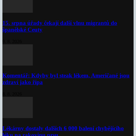
15. srpna úřady čekají další vlnu migrantů do
španělské Ceuty
9. 8. 2026
Komentář: Kdyby byl steak lékem, Američané jsou
zdraví jako řípa
8. 8. 2026
Lékárny dostaly dalších 6 000 balení chybějícího
léku na rakovinu prsu