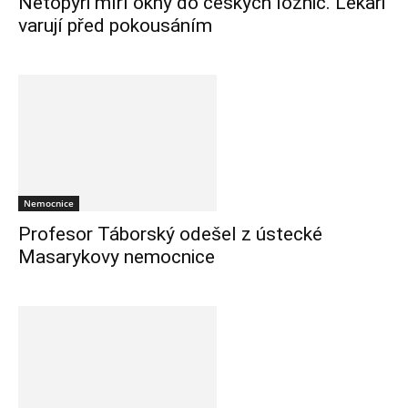
Netopýři míří okny do českých ložnic. Lékaři
varují před pokousáním
Nemocnice
Profesor Táborský odešel z ústecké
Masarykovy nemocnice