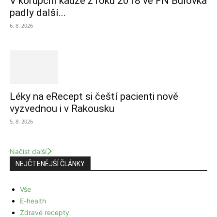
V korupční kauze z roku 2018 ve FN Bulovka
padly další...
6. 8. 2026
Léky na eRecept si čeští pacienti nově
vyzvednou i v Rakousku
5. 8. 2026
Načíst další
NEJČTENĚJŠÍ ČLÁNKY
Vše
E-health
Zdravé recepty