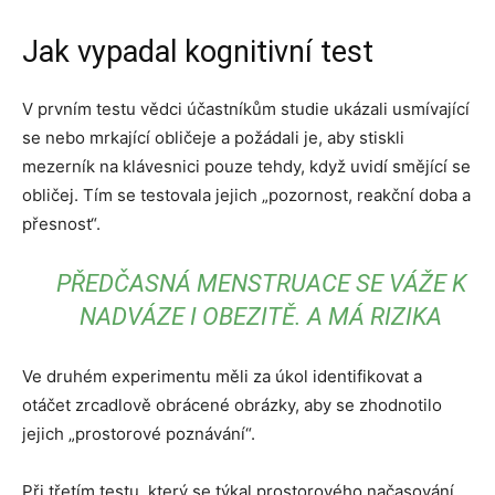
Jak vypadal kognitivní test
V prvním testu vědci účastníkům studie ukázali usmívající
se nebo mrkající obličeje a požádali je, aby stiskli
mezerník na klávesnici pouze tehdy, když uvidí smějící se
obličej. Tím se testovala jejich „pozornost, reakční doba a
přesnost“.
PŘEDČASNÁ MENSTRUACE SE VÁŽE K
NADVÁZE I OBEZITĚ. A MÁ RIZIKA
Ve druhém experimentu měli za úkol identifikovat a
otáčet zrcadlově obrácené obrázky, aby se zhodnotilo
jejich „prostorové poznávání“.
Při třetím testu, který se týkal prostorového načasování,