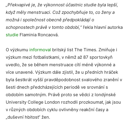
„Překvapivé je, že výkonnost účastnic studie byla lepší,
když měly menstruaci. Což zpochybňuje to, co ženy a
možná i společnost obecně předpokládají o
schopnostech právě v tomto období,“
řekla hlavní autorka
studie
Flaminia Roncaová.
O výzkumu
informoval
britský list The Times. Zmiňuje i
výzkum mezi fotbalistkami, v němž až 87 sportovkyň
uvedlo, že se během menstruace cítí méně výkonné a
více unavené. Výzkum dále zjistil, že u předních hráček
byla šestkrát vyšší pravděpodobnost svalového zranění v
šesti dnech předcházejících periodě ve srovnání s
obdobím samotným. Právě proto se vědci z londýnské
University College London rozhodli prozkoumat, jak jsou
v různých obdobích cyklu ovlivněny reakční časy a
„duševní hbitost“ žen.