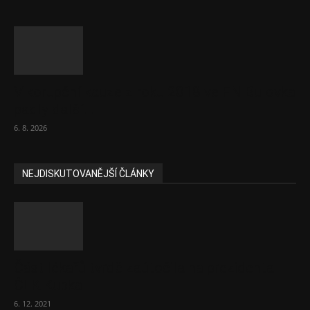
V korupční kauze z roku 2018 ve FN Bulovka
padly další...
6. 8. 2026
NEJDISKUTOVANĚJŠÍ ČLÁNKY
Část lékařů tvrdě zaútočila na prezidenta
ČLK Kubka
6. 12. 2021