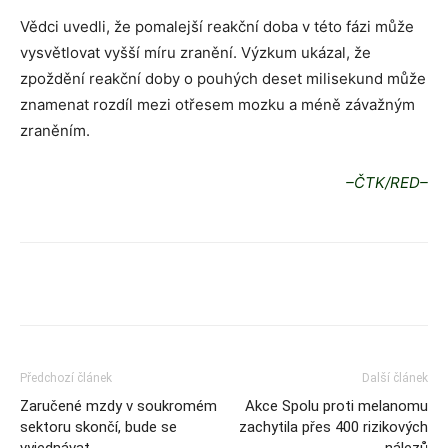
Vědci uvedli, že pomalejší reakční doba v této fázi může
vysvětlovat vyšší míru zranění. Výzkum ukázal, že
zpoždění reakční doby o pouhých deset milisekund může
znamenat rozdíl mezi otřesem mozku a méně závažným
zraněním.
–ČTK/RED–
Předchozí článek
Další článek
Zaručené mzdy v soukromém
Akce Spolu proti melanomu
sektoru skončí, bude se
zachytila přes 400 rizikových