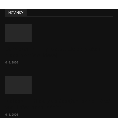
NOVINKY
Ceny akcií Eli Lilly rostou, ale ceny akcií
Novo Nordisku klesají
6. 8. 2026
Netopýři míří okny do českých ložnic. Lékaři
varují před pokousáním
6. 8. 2026