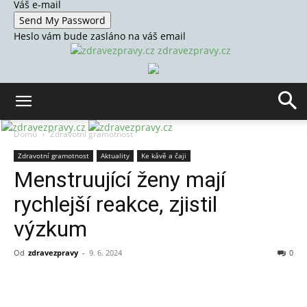
Váš e-mail
Heslo vám bude zasláno na váš email
zdravezpravy.cz
Domů
Zdravotní gramotnost
Zdravotní gramotnost
Aktuality
Ke kávě a čaji
Menstruující ženy mají
rychlejší reakce, zjistil
výzkum
Od
zdravezpravy
-
9. 6. 2024
0