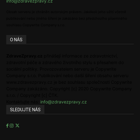
info@zdravezpravy.cz
Obsah serveru je chráněn autorským právem. Jakékoli jeho užití včetně
publikování nebo jiného šíření je zakázáno bez předchozího písemného
souhlasu Copywrite Company s.r.o.
O NÁS
ZdraveZpravy.cz
přinášejí informace ze zdravotnictví,
zdravotní péče a zdravého životního stylu s přesahem do
sociální politiky. Provozovatelem serveru je Copywrite
Company s.r.o. Publikování nebo další šíření obsahu serveru
www.zdravezpravy.cz je bez souhlasu společnosti Copywrite
Company zakázáno. Copyright [c] 2020 Copywrite Company
s.r.o. / Copyright [c] ČTK.
Kontaktujte nás:
info@zdravezpravy.cz
SLEDUJTE NÁS