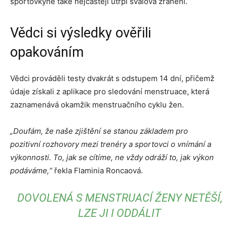
sportovkyně také nejčastěji utrpí svalová zranění.
Vědci si výsledky ověřili
opakováním
Vědci prováděli testy dvakrát s odstupem 14 dní, přičemž
údaje získali z aplikace pro sledování menstruace, která
zaznamenává okamžik menstruačního cyklu žen.
„Doufám, že naše zjištění se stanou základem pro
pozitivní rozhovory mezi trenéry a sportovci o vnímání a
výkonnosti. To, jak se cítíme, ne vždy odráží to, jak výkon
podáváme,“
řekla Flaminia Roncaová.
DOVOLENÁ S MENSTRUACÍ ŽENY NETĚŠÍ,
LZE JI I ODDÁLIT