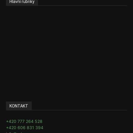
Hlavní rubriky
Aktuality
Zdravotnictví
Politika
Sociální věci
Pojištění
Pharma
Rozhovory
E-Health
Ke kávě i čaji
KONTAKT
+420 777 264 528
+420 606 831 394