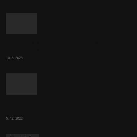
Ministr Válek ocenil domov pro seniory za
70 000 měsíčně
10. 3. 2023
To, co se stalo ve stomatologii, je šílená
ostuda, říká Milan...
5. 12. 2022