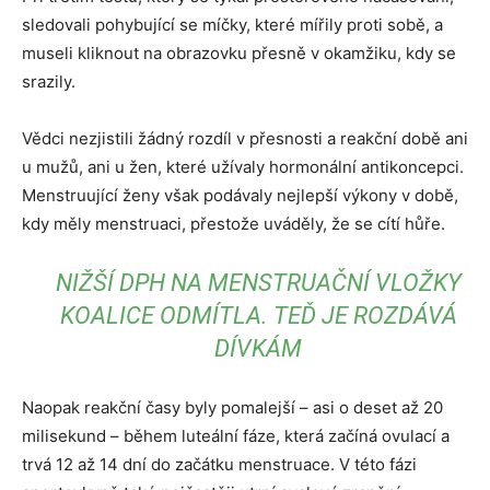
sledovali pohybující se míčky, které mířily proti sobě, a
museli kliknout na obrazovku přesně v okamžiku, kdy se
srazily.
Vědci nezjistili žádný rozdíl v přesnosti a reakční době ani
u mužů, ani u žen, které užívaly hormonální antikoncepci.
Menstruující ženy však podávaly nejlepší výkony v době,
kdy měly menstruaci, přestože uváděly, že se cítí hůře.
NIŽŠÍ DPH NA MENSTRUAČNÍ VLOŽKY
KOALICE ODMÍTLA. TEĎ JE ROZDÁVÁ
DÍVKÁM
Naopak reakční časy byly pomalejší – asi o deset až 20
milisekund – během luteální fáze, která začíná ovulací a
trvá 12 až 14 dní do začátku menstruace. V této fázi