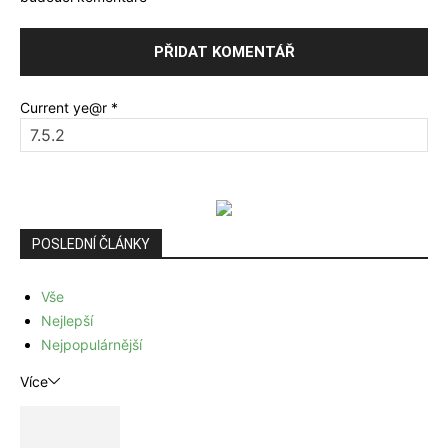
Current ye@r
*
POSLEDNÍ ČLÁNKY
Vše
Nejlepší
Nejpopulárnější
Více