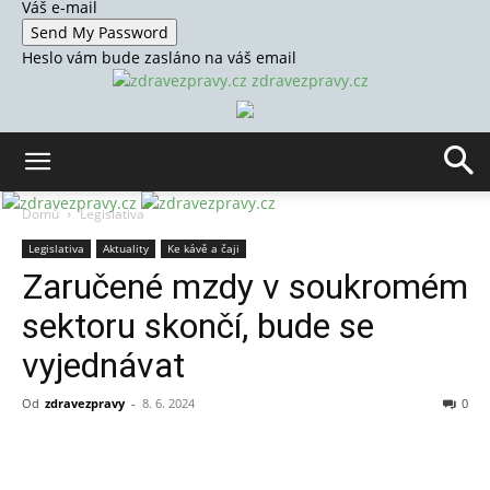
Váš e-mail
Heslo vám bude zasláno na váš email
zdravezpravy.cz
Domů
Legislativa
Legislativa
Aktuality
Ke kávě a čaji
Zaručené mzdy v soukromém
sektoru skončí, bude se
vyjednávat
Od
zdravezpravy
-
8. 6. 2024
0