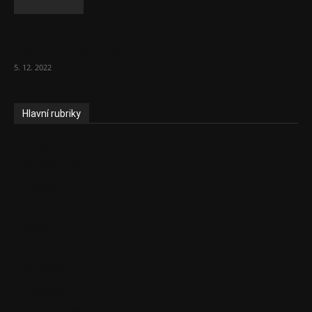
To, co se stalo ve stomatologii, je šílená
ostuda, říká Milan...
5. 12. 2022
Hlavní rubriky
Aktuality
Zdravotnictví
Politika
Sociální věci
Pojištění
Pharma
Rozhovory
E-Health
Ke kávě i čaji