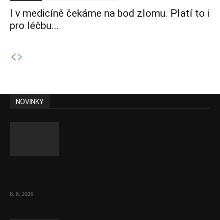
I v medicíně čekáme na bod zlomu. Platí to i
pro léčbu...
NOVINKY
Komentář: Kdyby byl steak lékem,
Američané jsou zdraví jako řípa
8. 8. 2026