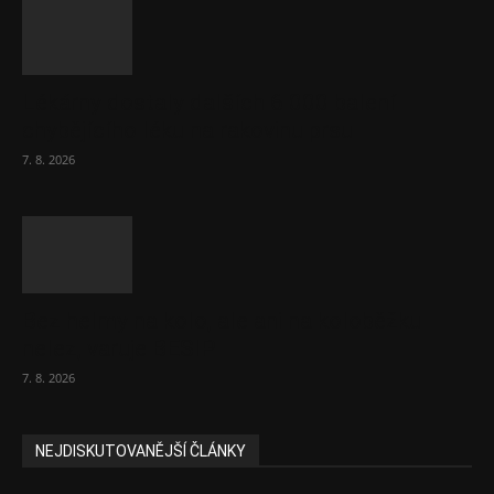
Lékárny dostaly dalších 6 000 balení
chybějícího léku na rakovinu prsu
7. 8. 2026
Bez helmy na kolo, ale ani na koloběžku
nelez, varuje BESIP
7. 8. 2026
NEJDISKUTOVANĚJŠÍ ČLÁNKY