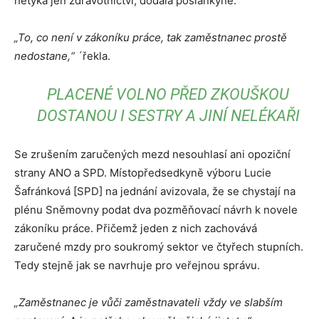
netýká jen zdravotnictví, dodala poslankyně.
„To, co není v zákoníku práce, tak zaměstnanec prostě
nedostane,“
´řekla.
PLACENÉ VOLNO PŘED ZKOUŠKOU
DOSTANOU I SESTRY A JINÍ NELÉKAŘI
Se zrušením zaručených mezd nesouhlasí ani opoziční
strany ANO a SPD. Místopředsedkyně výboru Lucie
Šafránková [SPD] na jednání avizovala, že se chystají na
plénu Sněmovny podat dva pozměňovací návrh k novele
zákoníku práce. Přičemž jeden z nich zachovává
zaručené mzdy pro soukromý sektor ve čtyřech stupních.
Tedy stejně jak se navrhuje pro veřejnou správu.
„Zaměstnanec je vůči zaměstnavateli vždy ve slabším