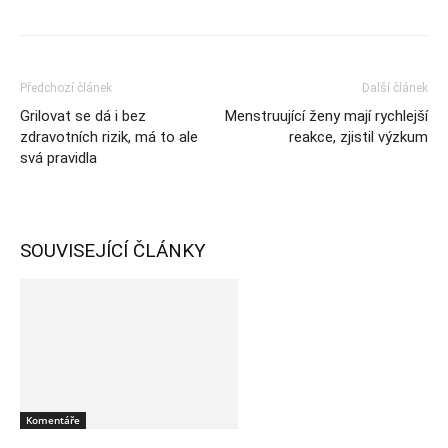
Předchozí článek
Další článek
Grilovat se dá i bez
Menstruující ženy mají rychlejší
zdravotních rizik, má to ale
reakce, zjistil výzkum
svá pravidla
SOUVISEJÍCÍ ČLÁNKY
Komentáře