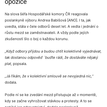
opozice
Na slova šéfa Hospodářské komory ČR reagovala
poslankyně výboru Andrea Babišová [ANO]. I ta, jak
uvedla, stála v čele odborů deset let. A vedla i jednání o
růstu mezd se zaměstnavateli. A vždy podle jejích
zkušeností šlo o boj o každou korunu.
„Když odbory přijdou a budou chtít kolektivně vyjednávat,
tak dostanou odpověď ´buďte rádi, že dostáváte nějaký
plat,
popsala.
„Já říkám, že v kolektivní smlouvě se nevyjedná nic,“
dodala.
Podle ní se ke zvedání mezd přistupuje až v momentě,
kdy se začne vyhrožovat stávkou a protesty. A to se