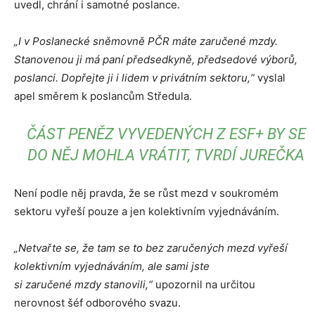
uvedl, chrání i samotné poslance.
„I v Poslanecké sněmovně PČR máte zaručené mzdy.
Stanovenou ji má paní předsedkyně, předsedové výborů,
poslanci. Dopřejte ji i lidem v privátním sektoru,“
vyslal
apel směrem k poslancům Středula.
ČÁST PENĚZ VYVEDENÝCH Z ESF+ BY SE
DO NĚJ MOHLA VRÁTIT, TVRDÍ JUREČKA
Není podle něj pravda, že se růst mezd v soukromém
sektoru vyřeší pouze a jen kolektivním vyjednáváním.
„Netvařte se, že tam se to bez zaručených mezd vyřeší
kolektivním vyjednáváním, ale sami jste
si zaručené mzdy stanovili,“
upozornil na určitou
nerovnost šéf odborového svazu.