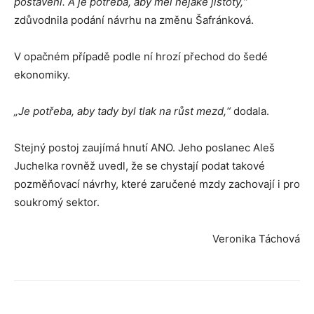
postavení. A je potřeba, aby měl nějaké jistoty,“
zdůvodnila podání návrhu na změnu Šafránková.
V opačném případě podle ní hrozí přechod do šedé
ekonomiky.
„Je potřeba, aby tady byl tlak na růst mezd,“
dodala.
Stejný postoj zaujímá hnutí ANO. Jeho poslanec Aleš
Juchelka rovněž uvedl, že se chystají podat takové
pozměňovací návrhy, které zaručené mzdy zachovají i pro
soukromý sektor.
Veronika Táchová