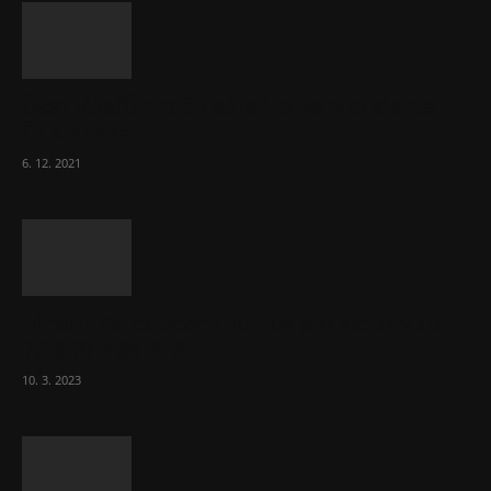
Část lékařů tvrdě zaútočila na prezidenta
ČLK Kubka
6. 12. 2021
Ministr Válek ocenil domov pro seniory za
70 000 měsíčně
10. 3. 2023