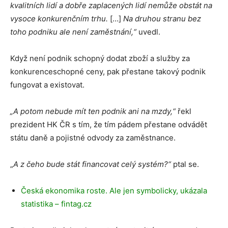
kvalitních lidí a dobře zaplacených lidí nemůže obstát na
vysoce konkurenčním trhu.
[…]
Na druhou stranu bez
toho podniku ale není zaměstnání,“
uvedl.
Když není podnik schopný dodat zboží a služby za
konkurenceschopné ceny, pak přestane takový podnik
fungovat a existovat.
„A potom nebude mít ten podnik ani na mzdy,“
řekl
prezident HK ČR s tím, že tím pádem přestane odvádět
státu daně a pojistné odvody za zaměstnance.
„
A z čeho bude stát financovat celý systém?“
ptal se.
Česká ekonomika roste. Ale jen symbolicky, ukázala
statistika – fintag.cz