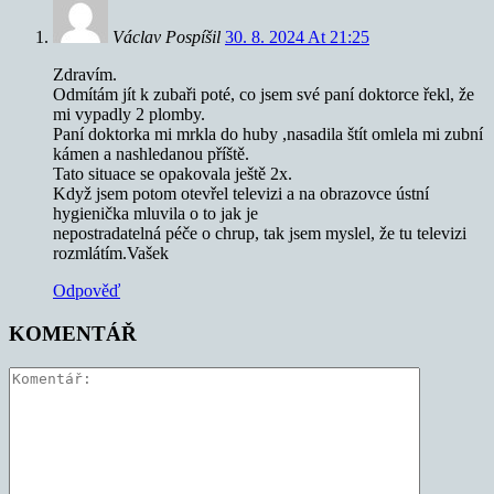
Václav Pospíšil
30. 8. 2024 At 21:25
Zdravím.
Odmítám jít k zubaři poté, co jsem své paní doktorce řekl, že
mi vypadly 2 plomby.
Paní doktorka mi mrkla do huby ,nasadila štít omlela mi zubní
kámen a nashledanou příště.
Tato situace se opakovala ještě 2x.
Když jsem potom otevřel televizi a na obrazovce ústní
hygienička mluvila o to jak je
nepostradatelná péče o chrup, tak jsem myslel, že tu televizi
rozmlátím.Vašek
Odpověď
KOMENTÁŘ