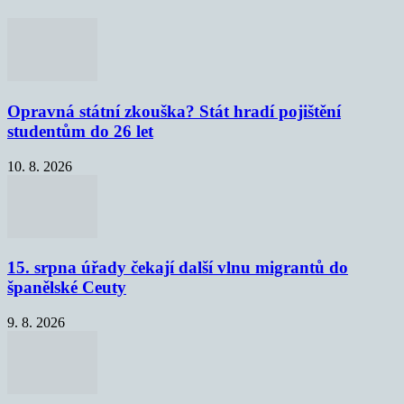
Opravná státní zkouška? Stát hradí pojištění
studentům do 26 let
10. 8. 2026
15. srpna úřady čekají další vlnu migrantů do
španělské Ceuty
9. 8. 2026