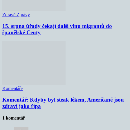
Zdravé Zprávy
15. srpna úřady čekají další vlnu migrantů do
španělské Ceuty
Komentáře
Komentář: Kdyby byl steak lékem, Američané jsou
zdraví jako řípa
1 komentář