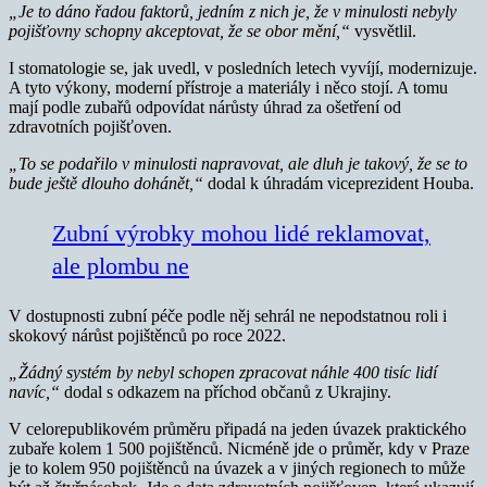
„Je to dáno řadou faktorů, jedním z nich je, že v minulosti nebyly
pojišťovny schopny akceptovat, že se obor mění,“
vysvětlil.
I stomatologie se, jak uvedl, v posledních letech vyvíjí, modernizuje.
A tyto výkony, moderní přístroje a materiály i něco stojí. A tomu
mají podle zubařů odpovídat nárůsty úhrad za ošetření od
zdravotních pojišťoven.
„To se podařilo v minulosti napravovat, ale dluh je takový, že se to
bude ještě dlouho dohánět,“
dodal k úhradám viceprezident Houba.
Zubní výrobky mohou lidé reklamovat,
ale plombu ne
V dostupnosti zubní péče podle něj sehrál ne nepodstatnou roli i
skokový nárůst pojištěnců po roce 2022.
„Žádný systém by nebyl schopen zpracovat náhle 400 tisíc lidí
navíc,“
dodal s odkazem na příchod občanů z Ukrajiny.
V celorepublikovém průměru připadá na jeden úvazek praktického
zubaře kolem 1 500 pojištěnců. Nicméně jde o průměr, kdy v Praze
je to kolem 950 pojištěnců na úvazek a v jiných regionech to může