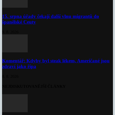
15. srpna úřady čekají další vlnu migrantů do
španělské Ceuty
9. 8. 2026
Komentář: Kdyby byl steak lékem, Američané jsou
zdraví jako řípa
8. 8. 2026
NEJDISKUTOVANĚJŠÍ ČLÁNKY