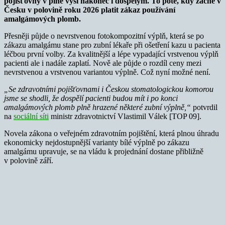
pojišťovny v plné výši nakonec i dospělým. To poté, kdy začne v
Česku v polovině roku 2026 platit zákaz používání
amalgámových plomb.
Přesněji půjde o nevrstvenou fotokompozitní výplň, která se po
zákazu amalgámu stane pro zubní lékaře při ošetření kazu u pacienta
léčbou první volby. Za kvalitnější a lépe vypadající vrstvenou výplň
pacienti ale i nadále zaplatí. Nově ale půjde o rozdíl ceny mezi
nevrstvenou a vrstvenou variantou výplně. Což nyní možné není.
„Se zdravotními pojišťovnami i Českou stomatologickou komorou
jsme se shodli, že dospělí pacienti budou mít i po konci
amalgámových plomb plně hrazené některé zubní výplně,“
potvrdil
na
sociální síti
ministr zdravotnictví Vlastimil Válek [TOP 09].
Novela zákona o veřejném zdravotním pojištění, která plnou úhradu
ekonomicky nejdostupnější varianty bílé výplně po zákazu
amalgámu upravuje, se na vládu k projednání dostane přibližně
v polovině září.