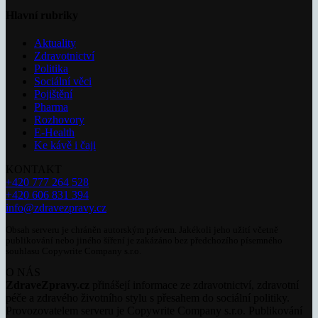
Hlavní rubriky
Aktuality
Zdravotnictví
Politika
Sociální věci
Pojištění
Pharma
Rozhovory
E-Health
Ke kávě i čaji
KONTAKT
+420 777 264 528
+420 606 831 394
info@zdravezpravy.cz
Obsah serveru je chráněn autorským právem. Jakékoli jeho užití včetně
publikování nebo jiného šíření je zakázáno bez předchozího písemného
souhlasu Copywrite Company s.r.o.
O NÁS
ZdraveZpravy.cz
přinášejí informace ze zdravotnictví, zdravotní
péče a zdravého životního stylu s přesahem do sociální politiky.
Provozovatelem serveru je Copywrite Company s.r.o. Publikování