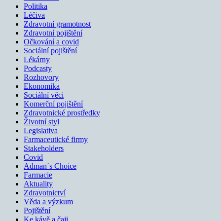
Politika
Léčiva
Zdravotní gramotnost
Zdravotní pojištění
Očkování a covid
Sociální pojištění
Lékárny
Podcasty
Rozhovory
Ekonomika
Sociální věci
Komerční pojištění
Zdravotnické prostředky
Životní styl
Legislativa
Farmaceutické firmy
Stakeholders
Covid
Adman´s Choice
Farmacie
Aktuality
Zdravotnictví
Věda a výzkum
Pojištění
Ke kávě a čaji