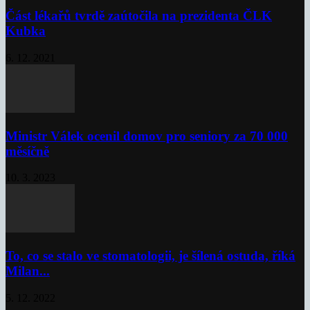
Část lékařů tvrdě zaútočila na prezidenta ČLK
Kubka
6. 12. 2021
Ministr Válek ocenil domov pro seniory za 70 000
měsíčně
10. 3. 2023
To, co se stalo ve stomatologii, je šílená ostuda, říká
Milan...
5. 12. 2022