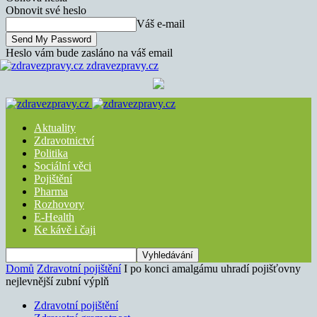
Obnovit své heslo
Váš e-mail
Heslo vám bude zasláno na váš email
zdravezpravy.cz
Aktuality
Zdravotnictví
Politika
Sociální věci
Pojištění
Pharma
Rozhovory
E-Health
Ke kávě i čaji
Domů
Zdravotní pojištění
I po konci amalgámu uhradí pojišťovny
nejlevnější zubní výplň
Zdravotní pojištění