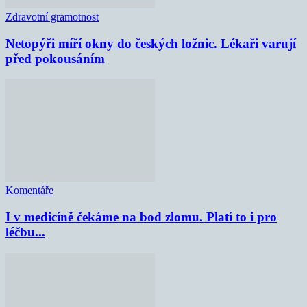
Zdravotní gramotnost
Netopýři míří okny do českých ložnic. Lékaři varují
před pokousáním
Komentáře
I v medicíně čekáme na bod zlomu. Platí to i pro
léčbu...