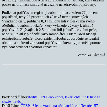
být až čtyřnásobek. Jde o data zdravotních pojišťoven, která ukazují
pouze na ordinace smluvně navázané na zdravotní pojišťovny.
Podle dat pojišťoven registrují zubní ordinace kolem 77 procent
pojištěnců, tedy 23 procent jich zůstává neregistrovaných.
Vyjádřeno čísly, přibližně 8,34 milionu lidí v Česku má svého
ošetřujícího zubního lékaře, který vykazuje výkony k úhradě
pojišťovně. Zbývajících 2,5 milionu lidí je buď bez zubní péče,
nebo si ji platí v plné výši jako samoplátci. Lidem, kteří hledají
registrujícího zubaře, viceprezident Houba doporučuje se ideálně
obrátit na smluvní zdravotní pojišťovnu, která by jim měla pomoci
vyhledat ordinaci s volnou kapacitou.
Veronika
Táchová
Předchozí článek
Ředitel ÚN Brno končí, lékaři chtěli i 50 tisíc za
služby navíc
Další článek
ČPZP už letos vrátila na přeplatcích za léky přes 57