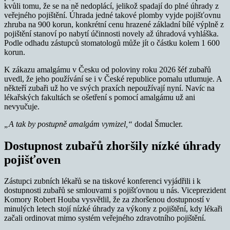
kvůli tomu, že se na ně nedoplácí, jelikož spadají do plné úhrady z
veřejného pojištění. Úhrada jedné takové plomby vyjde pojišťovnu
zhruba na 900 korun, konkrétní cenu hrazené základní bílé výplně z
pojištění stanoví po nabytí účinnosti novely až úhradová vyhláška.
Podle odhadu zástupců stomatologů může jít o částku kolem 1 600
korun.
K zákazu amalgámu v Česku od poloviny roku 2026 šéf zubařů
uvedl, že jeho používání se i v České republice pomalu utlumuje. A
někteří zubaři už ho ve svých praxích nepoužívají nyní. Navíc na
lékařských fakultách se ošetření s pomocí amalgámu už ani
nevyučuje.
„A tak by postupně amalgám vymizel,“
dodal Šmucler.
Dostupnost zubařů zhoršily nízké úhrady
pojišťoven
Zástupci zubních lékařů se na tiskové konferenci vyjádřili i k
dostupnosti zubařů se smlouvami s pojišťovnou u nás. Viceprezident
Komory Robert Houba vysvětlil, že za zhoršenou dostupností v
minulých letech stojí nízké úhrady za výkony z pojištění, kdy lékaři
začali ordinovat mimo systém veřejného zdravotního pojištění.