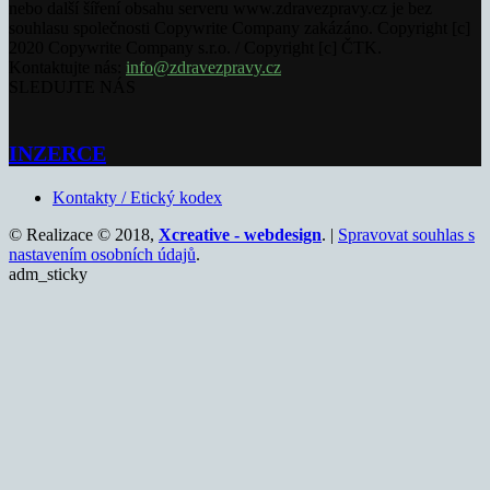
nebo další šíření obsahu serveru www.zdravezpravy.cz je bez
souhlasu společnosti Copywrite Company zakázáno. Copyright [c]
2020 Copywrite Company s.r.o. / Copyright [c] ČTK.
Kontaktujte nás:
info@zdravezpravy.cz
SLEDUJTE NÁS
INZERCE
Kontakty / Etický kodex
© Realizace © 2018,
Xcreative - webdesign
. |
Spravovat souhlas s
nastavením osobních údajů
.
adm_sticky