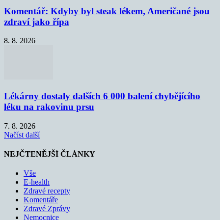
Komentář: Kdyby byl steak lékem, Američané jsou
zdraví jako řípa
8. 8. 2026
Lékárny dostaly dalších 6 000 balení chybějícího
léku na rakovinu prsu
7. 8. 2026
Načíst další
NEJČTENĚJŠÍ ČLÁNKY
Vše
E-health
Zdravé recepty
Komentáře
Zdravé Zprávy
Nemocnice