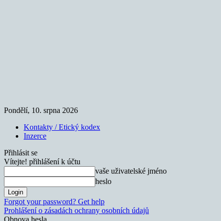
Pondělí, 10. srpna 2026
Kontakty / Etický kodex
Inzerce
Přihlásit se
Vítejte! přihlášení k účtu
vaše uživatelské jméno
heslo
Forgot your password? Get help
Prohlášení o zásadách ochrany osobních údajů
Obnova hesla