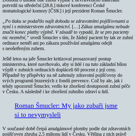
potvrdil na středeční [28.8.] tiskové konferenci České
stomatologické komory [ČSK] i její prezident Roman Šmucler.
„Po tlaku se podařilo najít dohodu se zdravotními pojišťovnami a
nyní i s ministerstvem zdravotnictví.
[…]
Zákaz amalgámu nebude
značit konec platby výplně. V zásadě to vypadá, že se pro pacienty
nic nezmění,“
uvedl Šmucler s tím, že žádný pacient by tak ze zubní
ordinace neměl ani po zákazu používání amalgámu odejít
s neošetřeným zubem.
Ještě letos na jaře Šmucler kritizoval prosazovaný postup
ministerstva, které navrhovalo, aby si lidé i na tuto základní bílou
výplň v zubních ordinacích dopláceli 60 procent z její ceny.
Případně by příspěvky na ně zahrnuly zdravotní pojišťovny do
svých programů hrazených z fondů prevence. Což by ale, jak i
tehdy upozornil Šmucler, vedlo ke zhoršení dostupnosti zubní péče
v Česku. A následně i ke zhoršení zubního zdraví u lidí.
Roman Šmucler: My jako zubaři jsme
si to nevymysleli
V současné době čerpá amalgámové plomby podle dat zdravotních
pojišťoven zhruba 2,5 milionu lidí v Česku. Většina z nich právě