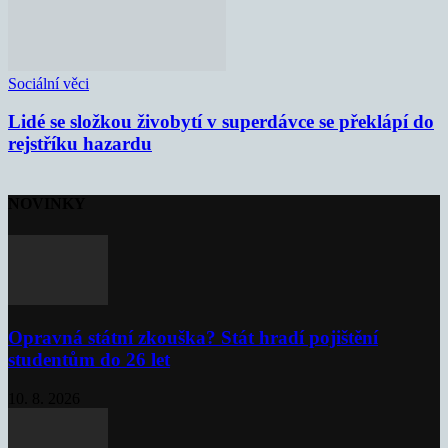
Sociální věci
Lidé se složkou živobytí v superdávce se překlápí do
rejstříku hazardu
NOVINKY
Opravná státní zkouška? Stát hradí pojištění
studentům do 26 let
10. 8. 2026