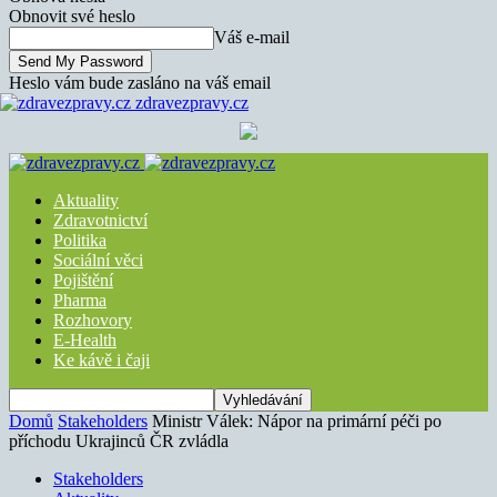
Obnovit své heslo
Váš e-mail
Heslo vám bude zasláno na váš email
zdravezpravy.cz
Aktuality
Zdravotnictví
Politika
Sociální věci
Pojištění
Pharma
Rozhovory
E-Health
Ke kávě i čaji
Domů
Stakeholders
Ministr Válek: Nápor na primární péči po
příchodu Ukrajinců ČR zvládla
Stakeholders