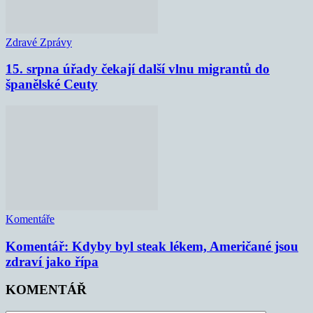
Zdravé Zprávy
15. srpna úřady čekají další vlnu migrantů do
španělské Ceuty
Komentáře
Komentář: Kdyby byl steak lékem, Američané jsou
zdraví jako řípa
KOMENTÁŘ