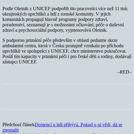
Podle Oleinik z UNICEF podpořili tito pracovníci více než 11 tisíc
ukrajinských uprchlíků a lidí z romské komunity. V jejich
komunitách propagují hlavně programy podpory zdraví,
poradenství, seznamují je s možnostmi očkování, péče o duševní
zdraví a psychosociální podpory, vyjmenovává Oleinik.
S podporou primární péče především v oblasti pediatrie skrze
ambulantní centra, která v Česku postupně vznikala po příchodu
uprchlíků ve spolupráci s UNICEF, chce ministerstvo pokračovat.
Posílí tím kapacity v primární péči i pro české děti a rodiny, dodávají
zástupci UNICEF.
–RED–
Předchozí článek
Demencí u lidí přibývá. Pokud o ní vědí, dá se
zpomalit