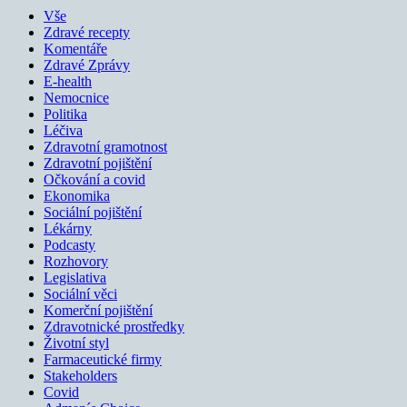
Vše
Zdravé recepty
Komentáře
Zdravé Zprávy
E-health
Nemocnice
Politika
Léčiva
Zdravotní gramotnost
Zdravotní pojištění
Očkování a covid
Ekonomika
Sociální pojištění
Lékárny
Podcasty
Rozhovory
Legislativa
Sociální věci
Komerční pojištění
Zdravotnické prostředky
Životní styl
Farmaceutické firmy
Stakeholders
Covid