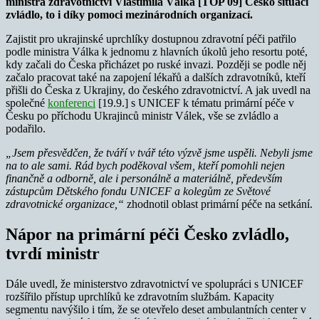
ministra zdravotnictví Vlastimila Válka [TOP 09] Česko situaci
zvládlo, to i díky pomoci mezinárodních organizací.
Zajistit pro ukrajinské uprchlíky dostupnou zdravotní péči patřilo
podle ministra Válka k jednomu z hlavních úkolů jeho resortu poté,
kdy začali do Česka přicházet po ruské invazi. Později se podle něj
začalo pracovat také na zapojení lékařů a dalších zdravotníků, kteří
přišli do Česka z Ukrajiny, do českého zdravotnictví. A jak uvedl na
společné
konferenci
[19.9.] s UNICEF k tématu primární péče v
Česku po příchodu Ukrajinců ministr Válek, vše se zvládlo a
podařilo.
„Jsem přesvědčen, že tváří v tvář této výzvě jsme uspěli. Nebyli jsme
na to ale sami. Rád bych poděkoval všem, kteří pomohli nejen
finančně a odborně, ale i personálně a materiálně, především
zástupcům Dětského fondu UNICEF a kolegům ze Světové
zdravotnické organizace,“
zhodnotil oblast primární péče na setkání.
Nápor na primární péči Česko zvládlo,
tvrdí ministr
Dále uvedl, že ministerstvo zdravotnictví ve spolupráci s UNICEF
rozšířilo přístup uprchlíků ke zdravotním službám. Kapacity
segmentu navýšilo i tím, že se otevřelo deset ambulantních center v