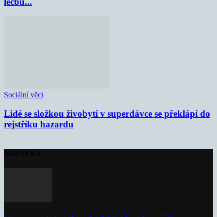
léčbu...
Sociální věci
Lidé se složkou živobytí v superdávce se překlápí do
rejstříku hazardu
NOVINKY