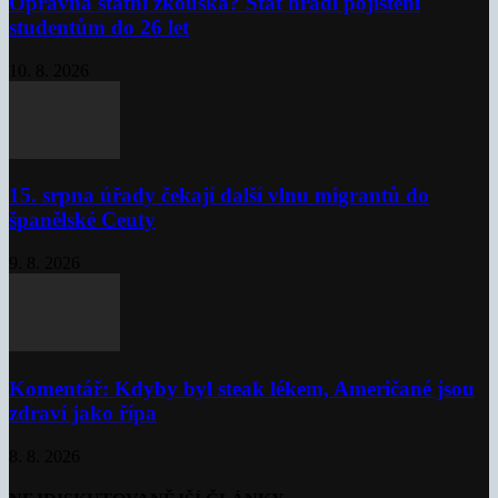
Opravná státní zkouška? Stát hradí pojištění
studentům do 26 let
10. 8. 2026
15. srpna úřady čekají další vlnu migrantů do
španělské Ceuty
9. 8. 2026
Komentář: Kdyby byl steak lékem, Američané jsou
zdraví jako řípa
8. 8. 2026