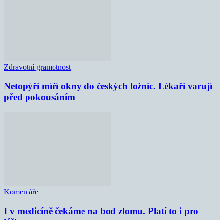
Zdravotní gramotnost
Netopýři míří okny do českých ložnic. Lékaři varují
před pokousáním
Komentáře
I v medicíně čekáme na bod zlomu. Platí to i pro