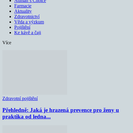
Adman´s Choice
Farmacie
Aktuality
Zdravotnictví
Věda a výzkum
Pojištění
Ke kávě a čaji
Více
Zdravotní pojištění
Přehledně: Jaká je hrazená prevence pro ženy u
praktika od ledna...