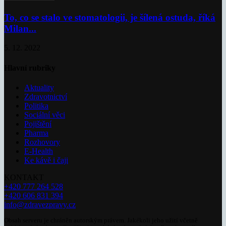
To, co se stalo ve stomatologii, je šílená ostuda, říká
Milan...
5. 12. 2022
Hlavní rubriky
Aktuality
Zdravotnictví
Politika
Sociální věci
Pojištění
Pharma
Rozhovory
E-Health
Ke kávě i čaji
KONTAKT
+420 777 264 528
+420 606 831 394
info@zdravezpravy.cz
Obsah serveru je chráněn autorským právem. Jakékoli jeho užití včetně