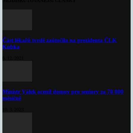
NEJDISKUTOVANĚJŠÍ ČLÁNKY
Část lékařů tvrdě zaútočila na prezidenta ČLK
Kubka
6. 12. 2021
Ministr Válek ocenil domov pro seniory za 70 000
měsíčně
10. 3. 2023