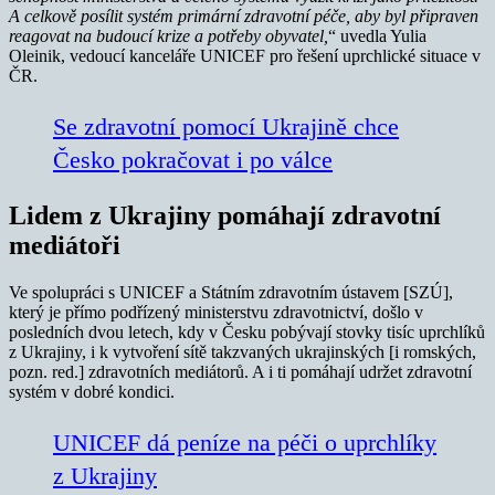
A celkově posílit systém primární zdravotní péče, aby byl připraven
reagovat na budoucí krize a potřeby obyvatel,
“ uvedla Yulia
Oleinik, vedoucí kanceláře UNICEF pro řešení uprchlické situace v
ČR.
Se zdravotní pomocí Ukrajině chce
Česko pokračovat i po válce
Lidem z Ukrajiny pomáhají zdravotní
mediátoři
Ve spolupráci s UNICEF a Státním zdravotním ústavem [SZÚ],
který je přímo podřízený ministerstvu zdravotnictví, došlo v
posledních dvou letech, kdy v Česku pobývají stovky tisíc uprchlíků
z Ukrajiny, i k vytvoření sítě takzvaných ukrajinských [i romských,
pozn. red.] zdravotních mediátorů. A i ti pomáhají udržet zdravotní
systém v dobré kondici.
UNICEF dá peníze na péči o uprchlíky
z Ukrajiny