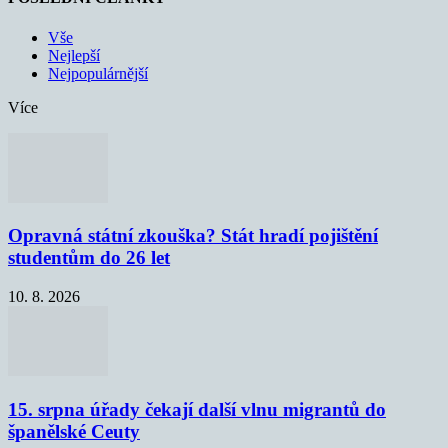
Vše
Nejlepší
Nejpopulárnější
Více
Opravná státní zkouška? Stát hradí pojištění
studentům do 26 let
10. 8. 2026
15. srpna úřady čekají další vlnu migrantů do
španělské Ceuty