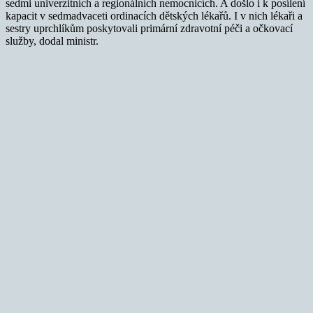
sedmi univerzitních a regionálních nemocnicích. A došlo i k posílení
kapacit v sedmadvaceti ordinacích dětských lékařů. I v nich lékaři a
sestry uprchlíkům poskytovali primární zdravotní péči a očkovací
služby, dodal ministr.