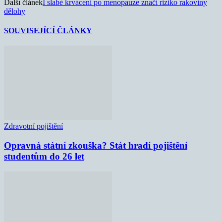
Další článek
I slabé krvácení po menopauze značí riziko rakoviny
dělohy
SOUVISEJÍCÍ ČLÁNKY
Zdravotní pojištění
Opravná státní zkouška? Stát hradí pojištění
studentům do 26 let