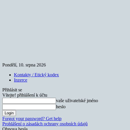
Pondělí, 10. srpna 2026
Kontakty / Etický kodex
Inzerce
Přihlásit se
Vítejte! přihlášení k účtu
vaše uživatelské jméno
heslo
Forgot your password? Get help
Prohlášení o zásadách ochrany osobních údajů
Obnova hesla