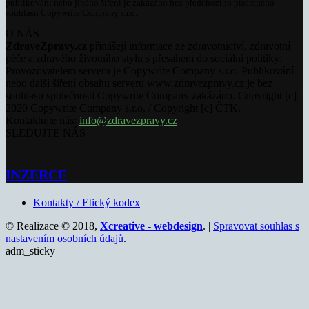
publikování nebo jiného šíření je zakázáno bez předchozího písemného
souhlasu Copywrite Company s.r.o.
O NÁS
ZdraveZpravy.cz
přinášejí informace ze zdravotnictví, zdravotní
péče a zdravého životního stylu s přesahem do sociální politiky.
Provozovatelem serveru je Copywrite Company s.r.o. Publikování
nebo další šíření obsahu serveru www.zdravezpravy.cz je bez
souhlasu společnosti Copywrite Company zakázáno. Copyright [c]
2020 Copywrite Company s.r.o. / Copyright [c] ČTK.
Kontaktujte nás:
info@zdravezpravy.cz
SLEDUJTE NÁS
INZERCE
Kontakty / Etický kodex
© Realizace © 2018,
Xcreative - webdesign
. |
Spravovat souhlas s
nastavením osobních údajů
.
adm_sticky