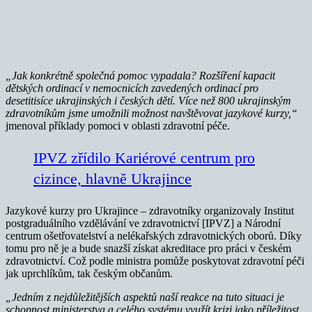
„Jak konkrétně společná pomoc vypadala? Rozšíření kapacit
dětských ordinací v nemocnicích zavedených ordinací pro
desetitisíce ukrajinských i českých dětí. Více než 800 ukrajinským
zdravotníkům jsme umožnili možnost navštěvovat jazykové kurzy,“
jmenoval příklady pomoci v oblasti zdravotní péče.
IPVZ zřídilo Kariérové centrum pro
cizince, hlavně Ukrajince
Jazykové kurzy pro Ukrajince – zdravotníky organizovaly Institut
postgraduálního vzdělávání ve zdravotnictví [IPVZ] a Národní
centrum ošetřovatelství a nelékařských zdravotnických oborů. Díky
tomu pro ně je a bude snazší získat akreditace pro práci v českém
zdravotnictví. Což podle ministra pomůže poskytovat zdravotní péči
jak uprchlíkům, tak českým občanům.
„Jedním z nejdůležitějších aspektů naší reakce na tuto situaci je
schopnost ministerstva a celého systému využít krizi jako příležitost.