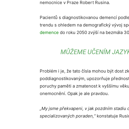
nemocnice v Praze Robert Rusina.
Pacientů s diagnostikovanou demencí podle ně
trendu s ohledem na demografický vývoj sp
demence
do roku 2050 zvýší na bezmála 300
MŮŽEME UČENÍM JAZYK
Problém i je, že tato čísla mohou být dost 
poddiagnostikovaným, upozorňuje přednosta 
poruchy paměti a zmatenost k vyššímu věku 
onemocnění. Opak je ale pravdou.
„My jsme překvapeni, v jak pozdním stadiu 
specializovaných poraden,“
konstatuje Rusi