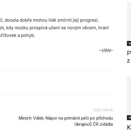
, docela dobře mohou lidé zmírnit její progresi.
vot, kdy mozku prospívá učení se novým věcem, hraní
křížovek a pohyb.
N
–VRN–
P
z
Další článek
Ministr Válek: Nápor na primární péči po příchodu
N
Ukrajinců ČR zvládla
K