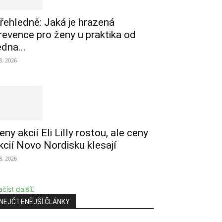
řehledně: Jaká je hrazená
revence pro ženy u praktika od
edna...
 8. 2026
eny akcií Eli Lilly rostou, ale ceny
kcií Novo Nordisku klesají
 8. 2026
číst další
NEJČTENĚJŠÍ ČLÁNKY