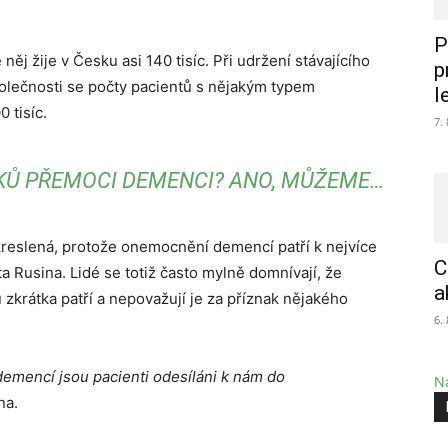
P
j žije v Česku asi 140 tisíc. Při udržení stávajícího
p
olečnosti se počty pacientů s nějakým typem
l
 tisíc.
7.
Ů PŘEMOCI DEMENCI? ANO, MŮŽEME…
zkreslená, protože onemocnění demencí patří k nejvíce
C
Rusina. Lidé se totiž často mylně domnívají, že
a
zkrátka patří a nepovažují je za příznak nějakého
6.
demencí jsou pacienti odesíláni k nám do
Na
na.