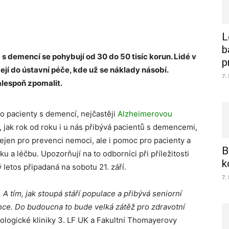
L
b
s demencí se pohybují od 30 do 50 tisíc korun. Lidé v
p
jí do ústavní péče, kde už se náklady násobí.
7.
alespoň zpomalit.
 o pacienty s demencí, nejčastěji
Alzheimerovou
m, jak rok od roku i u nás přibývá pacientů s demencemi,
 nejen pro prevenci nemoci, ale i pomoc pro pacienty a
B
ku a léčbu. Upozorňují na to odborníci při příležitosti
k
letos připadaná na sobotu 21. září.
7.
tím, jak stoupá stáří populace a přibývá seniorní
nce. Do budoucna to bude velká zátěž pro zdravotní
logické kliniky 3. LF UK a Fakultní Thomayerovy