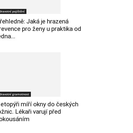
dravotní pojištění
řehledně: Jaká je hrazená
revence pro ženy u praktika od
edna...
dravotní gramotnost
etopýři míří okny do českých
ožnic. Lékaři varují před
okousáním