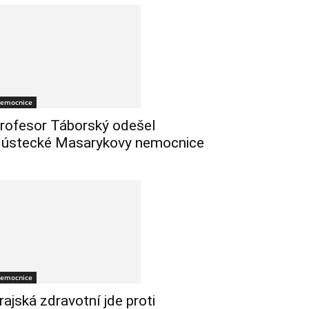
emocnice
rofesor Táborský odešel
 ústecké Masarykovy nemocnice
emocnice
rajská zdravotní jde proti