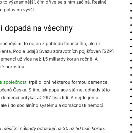
o to významnější, čím dříve se s ním začíná. Reálné
o polovinu vyšší.
í dopadá na všechny
očnějším, to nejen z pohledu finančního, ale i z
cienta. Podle údajů Svazu zdravotních pojišťoven [SZP]
demencí už více než 1,5 miliardy korun ročně. A
ně porostou.
é společnosti
trpělo loni některou formou demence,
bčanů Česka. S tím, jak populace stárne, odhady této
demencí potýkat až 297 tisíc lidí. A nejde jen o
 ale i do sociálního systému a domácností nemocí
se měsíční náklady odhadují na 30 až 50 tisíc korun.