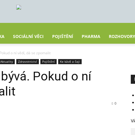
KA
SOCIÁLNÍ VĚCI
POJIŠTĚNÍ
PHARMA
ROZHOVOR
Pokud o ní vědí, dá se zpomalit
Aktuality
Zdravotnictví
Pojištění
Ke kávě a čaji
ibývá. Pokud o ní
lit
0
Ví