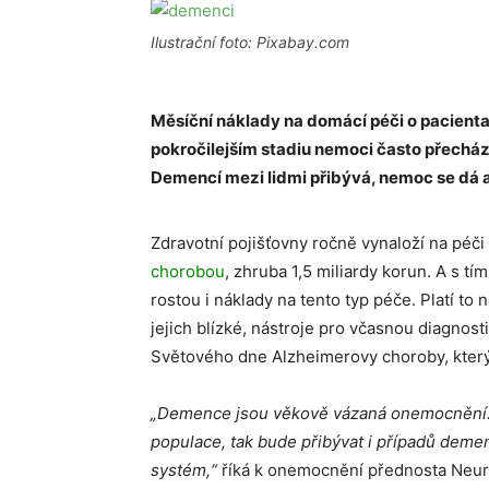
Ilustrační foto: Pixabay.com
Měsíční náklady na domácí péči o pacienta 
pokročilejším stadiu nemoci často přecháze
Demencí mezi lidmi přibývá, nemoc se dá 
Zdravotní pojišťovny ročně vynaloží na péči
chorobou
, zhruba 1,5 miliardy korun. A s tí
rostou i náklady na tento typ péče. Platí to
jejich blízké, nástroje pro včasnou diagnosti
Světového dne Alzheimerovy choroby, který 
„Demence jsou věkově vázaná onemocnění. A 
populace, tak bude přibývat i případů deme
systém,“
říká k onemocnění přednosta Neuro