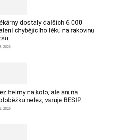
ékárny dostaly dalších 6 000
alení chybějícího léku na rakovinu
rsu
 8. 2026
ez helmy na kolo, ale ani na
oloběžku nelez, varuje BESIP
 8. 2026