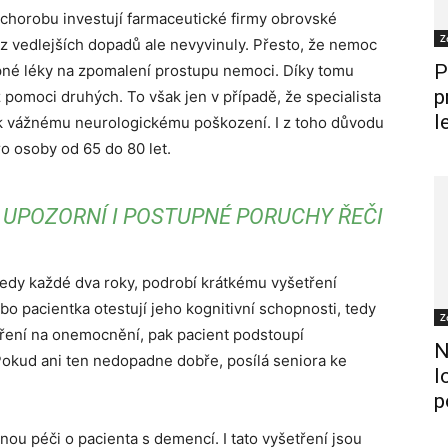
chorobu investují farmaceutické firmy obrovské
Z
ez vedlejších dopadů ale nevyvinuly. Přesto, že nemoc
P
upné léky na zpomalení prostupu nemoci. Díky tomu
p
z pomoci druhých. To však jen v případě, že specialista
l
 k vážnému neurologickému poškození. I z toho důvodu
o osoby od 65 do 80 let.
UPOZORNÍ I POSTUPNÉ PORUCHY ŘEČI
, tedy každé dva roky, podrobí krátkému vyšetření
o pacientka otestují jeho kognitivní schopnosti, tedy
Z
ření na onemocnění, pak pacient podstoupí
N
Pokud ani ten nedopadne dobře, posílá seniora ke
l
p
nou péči o pacienta s demencí. I tato vyšetření jsou