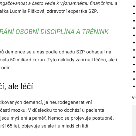
 angažovanost a často vede k významnému finančnímu a
kařka Ludmila Plšková, zdravotní expertka SZP.
ÁNÍ OSOBNÍ DISCIPLÍNA A TRÉNINK
mů demence se u nás podle odhadu SZP odhadují na
la 50 miliard korun. Tyto náklady zahrnují léčbu, ale i
rodin.
, ale léčí
Ví
stikovaných demencí, je neurodegenerativní
části mozku. V důsledku toho dochází u pacienta
ko jsou myšlení a paměť. Nemoc se projevuje postupně.
í 65 let, objevuje se ale i u mladších lidí.