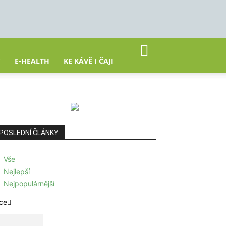
Y
E-HEALTH
KE KÁVĚ I ČAJI
POSLEDNÍ ČLÁNKY
Vše
Nejlepší
Nejpopulárnější
ce