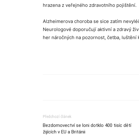
hrazena z veřejného zdravotního pojištění.
Alzheimerova choroba se sice zatím nevyléčí
Neurologové doporučují aktivní a zdravý ži
her náročných na pozornost, četba, luštění 
Sdílet
Předchozí článek
Bezdomovectví se loni dotklo 400 tisíc dětí
žijících v EU a Británii