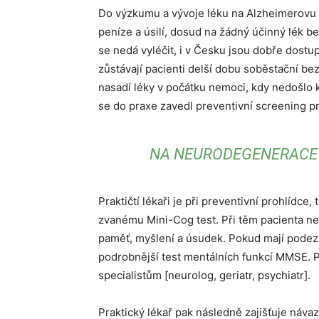
Do výzkumu a vývoje léku na Alzheimerovu 
peníze a úsilí, dosud na žádný účinný lék b
se nedá vyléčit, i v Česku jsou dobře dost
zůstávají pacienti delší dobu soběstační be
nasadí léky v počátku nemoci, kdy nedošlo
se do praxe zavedl preventivní screening pr
NA NEURODEGENERACE 
Praktičtí lékaři je při preventivní prohlídce
zvanému Mini-Cog test. Při těm pacienta neb
paměť, myšlení a úsudek. Pokud mají podez
podrobnější test mentálních funkcí MMSE. 
specialistům [neurolog, geriatr, psychiatr].
Praktický lékař pak následně zajišťuje návaz