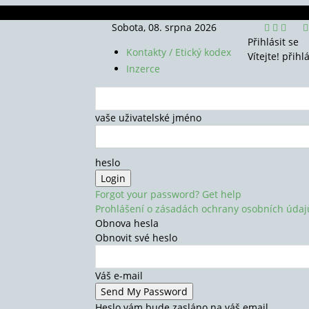
Sobota, 08. srpna 2026
Přihlásit se
Kontakty / Etický kodex
Vítejte! přihl
Inzerce
vaše uživatelské jméno
heslo
Forgot your password? Get help
Prohlášení o zásadách ochrany osobních údaj
Obnova hesla
Obnovit své heslo
Váš e-mail
Heslo vám bude zasláno na váš email