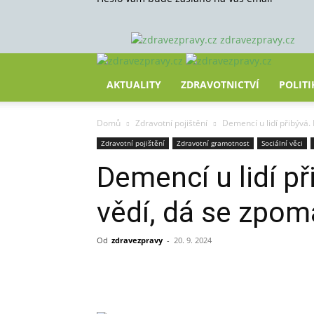
zdravezpravy.cz
AKTUALITY
ZDRAVOTNICTVÍ
POLITI
Domů
Zdravotní pojištění
Demencí u lidí přibývá. 
Zdravotní pojištění
Zdravotní gramotnost
Sociální věci
Demencí u lidí př
vědí, dá se zpoma
Od
zdravezpravy
-
20. 9. 2024
Sdílet