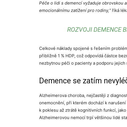
Péče o lidi s demencí vyžaduje obrovskou
emocionálnímu zatížení pro rodiny,“
říká lé
ROZVOJI DEMENCE BR
Celkové náklady spojené s řešením problé
přibližně 1 % HDP, což odpovídá částce bezmá
nezbytnou péči o pacienty a podporu jejich 
Demence se zatím nevyléčí
Alzheimerova choroba, nejčastěji z diagno
onemocnění, při kterém dochází k narušení 
k poklesu až ztrátě kognitivních funkcí, ja
Alzheimerovou nemocí trpí většinou lidé starš