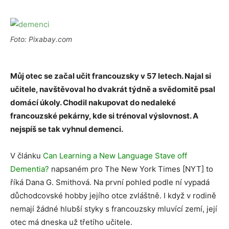
Foto: Pixabay.com
Můj otec se začal učit francouzsky v 57 letech. Najal si
učitele, navštěvoval ho dvakrát týdně a svědomitě psal
domácí úkoly. Chodil nakupovat do nedaleké
francouzské pekárny, kde si trénoval výslovnost. A
nejspíš se tak vyhnul demenci.
V článku
Can Learning a New Language Stave off
Dementia?
napsaném pro The New York Times [NYT] to
říká Dana G. Smithová. Na první pohled podle ní vypadá
důchodcovské hobby jejího otce zvláštně. I když v rodině
nemají žádné hlubší styky s francouzsky mluvící zemí, její
otec má dneska už třetího učitele.