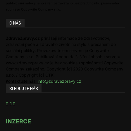
publikování nebo jiného šíření je zakázáno bez předchozího písemného
souhlasu Copywrite Company s.r.o.
O NÁS
ZdraveZpravy.cz
přinášejí informace ze zdravotnictví,
zdravotní péče a zdravého životního stylu s přesahem do
sociální politiky. Provozovatelem serveru je Copywrite
Company s.r.o. Publikování nebo další šíření obsahu serveru
www.zdravezpravy.cz je bez souhlasu společnosti Copywrite
Company zakázáno. Copyright [c] 2020 Copywrite Company
s.r.o. / Copyright [c] ČTK.
Kontaktujte nás:
info@zdravezpravy.cz
SLEDUJTE NÁS
INZERCE