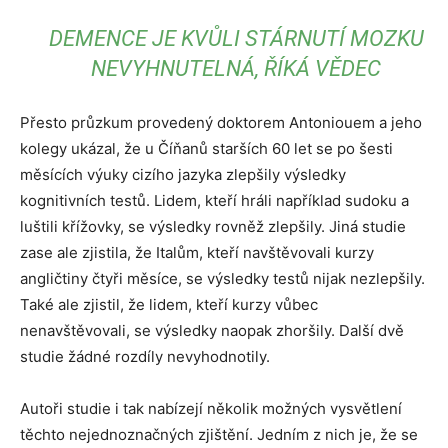
DEMENCE JE KVŮLI STÁRNUTÍ MOZKU
NEVYHNUTELNÁ, ŘÍKÁ VĚDEC
Přesto průzkum provedený doktorem Antoniouem a jeho
kolegy ukázal, že u Číňanů starších 60 let se po šesti
měsících výuky cizího jazyka zlepšily výsledky
kognitivních testů. Lidem, kteří hráli například sudoku a
luštili křížovky, se výsledky rovněž zlepšily. Jiná studie
zase ale zjistila, že Italům, kteří navštěvovali kurzy
angličtiny čtyři měsíce, se výsledky testů nijak nezlepšily.
Také ale zjistil, že lidem, kteří kurzy vůbec
nenavštěvovali, se výsledky naopak zhoršily. Další dvě
studie žádné rozdíly nevyhodnotily.
Autoři studie i tak nabízejí několik možných vysvětlení
těchto nejednoznačných zjištění. Jedním z nich je, že se