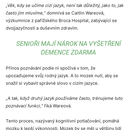
„Věk, kdy se učíme cizí jazyk, není tak důležitý, jako to, jak
často jím mluvíme,“
domnívá se Caitlin Wareová,
výzkumnice z pařížského Broca Hospital, zabývající se
dvojjazyčností a duševním zdravím.
SENIOŘI MAJÍ NÁROK NA VYŠETŘENÍ
DEMENCE ZDARMA
Přínos poznávání podle ní spočívá v tom, že
upozaďujeme svůj rodný jazyk. A to mozek nutí, aby se
snažil si vybavit správné slovo v cizím jazyce.
„A tak, když druhý jazyk používáme často, trénujeme tuto
poznávací funkci,“
říká Wareová.
Tento proces, nazývaný kognitivní potlačování, pomáhá
mozku k lepší výkonnosti. Mozek by se měl u většiny lidí