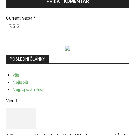
Current ye@r
*
POSLEDNÍ ČLÁNKY
Vše
Nejlepší
Nejpopulárnější
Více