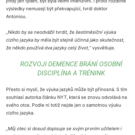
jindy jen týden, byť byla velmi intenzivní. I proto rozdílné
výsledky nemusejí být překvapující, tvrdí doktor
Antoniou.
„Nikdo by se neodvážil tvrdit, že šestiměsíční výuka
cizího jazyka by měla být stejně účinná jako skutečnost,
že někdo používá dva jazyky celý život,“
vysvětluje.
ROZVOJI DEMENCE BRÁNÍ OSOBNÍ
DISCIPLÍNA A TRÉNINK
Přesto si myslí, že výuka jazyků může být přínosná. S tím
souhlasí autorka článku NYT, která se znovu odvolává na
svého otce. Podle ní totiž nejde jen o samotnou výuku
cizího jazyka.
„Můj otec si dosud dopisuje se svým prvním učitelem i