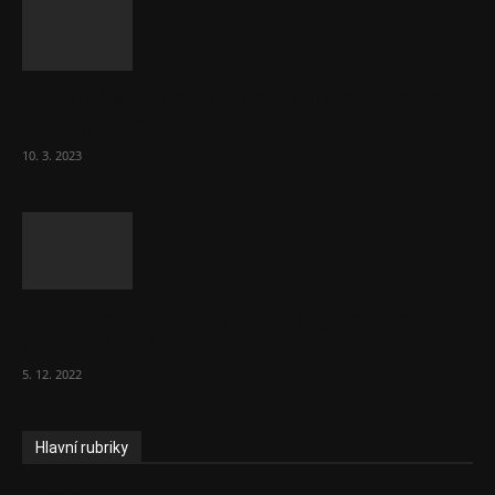
Ministr Válek ocenil domov pro seniory za
70 000 měsíčně
10. 3. 2023
To, co se stalo ve stomatologii, je šílená
ostuda, říká Milan...
5. 12. 2022
Hlavní rubriky