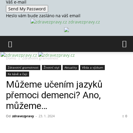
Váš e-mail
Heslo vám bude zasláno na váš email
zdravezpravy.cz
Domů
Zdravotní gramotnost
Zdravotní gramotnost
Životní styl
Aktuality
Věda a výzkum
Ke kávě a čaji
Můžeme učením jazyků
přemoci demenci? Ano,
můžeme…
Od
zdravezpravy
-
23. 1. 2024
0