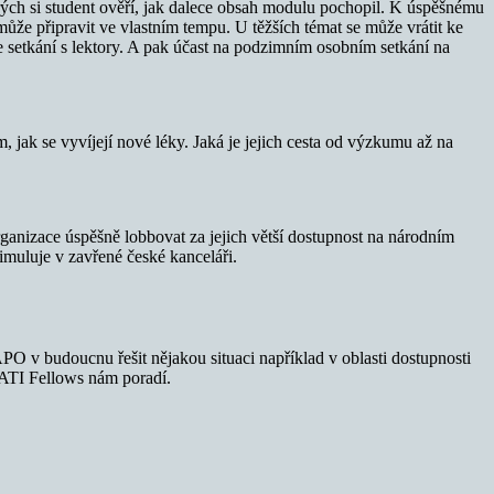
erých si student ověří, jak dalece obsah modulu pochopil. K úspěšnému
že připravit ve vlastním tempu. U těžších témat se může vrátit ke
e setkání s lektory. A pak účast na podzimním osobním setkání na
 jak se vyvíjejí nové léky. Jaká je jejich cesta od výzkumu až na
ganizace úspěšně lobbovat za jejich větší dostupnost na národním
simuluje v zavřené české kanceláři.
v budoucnu řešit nějakou situaci například v oblasti dostupnosti
PATI Fellows nám poradí.