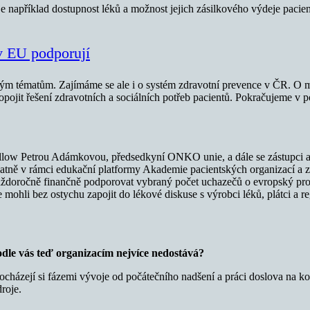
například dostupnost léků a možnost jejich zásilkového výdeje pacie
 v EU podporují
osným tématům. Zajímáme se ale i o systém zdravotní prevence v ČR. O
propojit řešení zdravotních a sociálních potřeb pacientů. Pokračujeme
llow Petrou Adámkovou, předsedkyní ONKO unie, a dále se zástupci 
atně v rámci edukační platformy Akademie pacientských organizací 
aždoročně finančně podporovat vybraný počet uchazečů o evropský pro
e mohli bez ostychu zapojit do lékové diskuse s výrobci léků, plátci a re
odle vás teď organizacím nejvíce nedostává?
rocházejí si fázemi vývoje od počátečního nadšení a práci doslova na kol
roje.