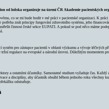
ion
od loňska organizuje na území ČR Akademie pacientských org
ému, co se mi bude hodit v mé práci v pacientské organizaci. K práci 
 Je potřeba znát principy fungování zdravotního systému, jeho financová
střešit činnost české sekce EUPATI. A pokud se pod něco máme podepsat
á.
systém pro zástupce pacientů v oblasti výzkumu a vývoje léčivých příp
je tržní regulace na evropské a národní úrovni. Důležitým momentem prog
.
ektory a ostatními účastníky. Samostatné studium vyžaduje čas. Každý 
vace a disciplíny, aby účastník obsáhl během jednoho roku všechny kur
překážku odstraňuje.
ů