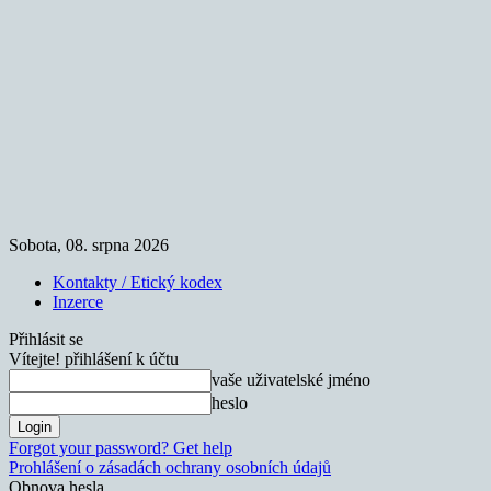
Sobota, 08. srpna 2026
Kontakty / Etický kodex
Inzerce
Přihlásit se
Vítejte! přihlášení k účtu
vaše uživatelské jméno
heslo
Forgot your password? Get help
Prohlášení o zásadách ochrany osobních údajů
Obnova hesla