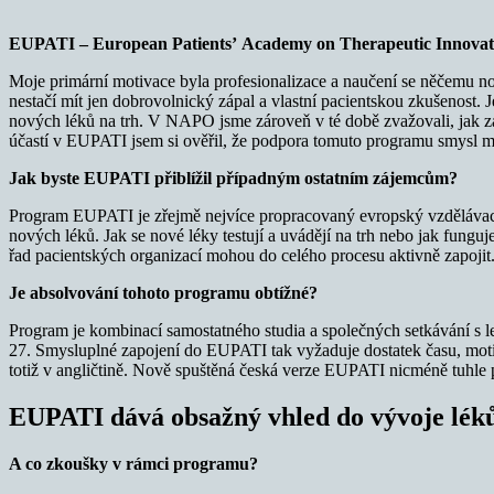
EUPATI –
European Patients’ Academy on Therapeutic Innovat
Moje primární motivace byla profesionalizace a naučení se něčemu nov
nestačí mít jen dobrovolnický zápal a vlastní pacientskou zkušenost.
nových léků na trh. V NAPO jsme zároveň v té době zvažovali, jak za
účastí v EUPATI jsem si ověřil, že podpora tomuto programu smysl m
Jak byste EUPATI přiblížil případným ostatním zájemcům?
Program EUPATI je zřejmě nejvíce propracovaný evropský vzdělávací 
nových léků. Jak se nové léky testují a uvádějí na trh nebo jak fungu
řad pacientských organizací mohou do celého procesu aktivně zapojit
Je absolvování tohoto programu obtížné?
Program je kombinací samostatného studia a společných setkávání s l
27. Smysluplné zapojení do EUPATI tak vyžaduje dostatek času, moti
totiž v angličtině. Nově spuštěná česká verze EUPATI nicméně tuhle 
EUPATI dává obsažný vhled do vývoje lék
A co zkoušky v rámci programu?