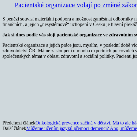
Pacientské organizace volají po změně záko
S penězi souvisí materiální podpora a možnost zaměstnat odborníky na
finančních, a jejich „nesystémové“ uchopení v Česku je hlavní překáž
Jak si dnes podle vás stojí pacientské organizace ve zdravotním 
Pacientské organizace a jejich práce jsou, myslím, v poslední době 
zdravotnictví ČR. Máme zastoupení u mnoha expertních pracovních sk
společenských témat v oblasti zdravotní a sociální politiky. Pacienti jso
Sdílet
Předchozí článek
Onkologická prevence začíná v dětství. Má to ale h
Další článek
Můžeme učením jazyků přemoci demenci? Ano, může