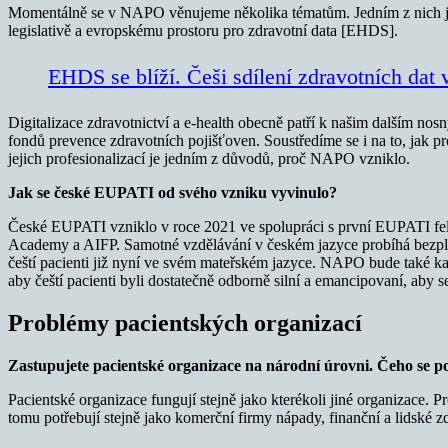
Momentálně se v NAPO věnujeme několika tématům. Jedním z nich je 
legislativě a evropskému prostoru pro zdravotní data [EHDS].
EHDS se blíží. Češi sdílení zdravotních dat
Digitalizace zdravotnictví a e-health obecně patří k našim dalším n
fondů prevence zdravotních pojišťoven. Soustředíme se i na to, jak 
jejich profesionalizací je jedním z důvodů, proč NAPO vzniklo.
Jak se české EUPATI od svého vzniku vyvinulo?
České EUPATI vzniklo v roce 2021 ve spolupráci s první EUPATI fe
Academy a AIFP. Samotné vzdělávání v českém jazyce probíhá bezpl
čeští pacienti již nyní ve svém mateřském jazyce. NAPO bude také k
aby čeští pacienti byli dostatečně odborně silní a emancipovaní, aby s
Problémy pacientských organizací
Zastupujete pacientské organizace na národní úrovni. Čeho se p
Pacientské organizace fungují stejně jako kterékoli jiné organizace. P
tomu potřebují stejně jako komerční firmy nápady, finanční a lidské zd