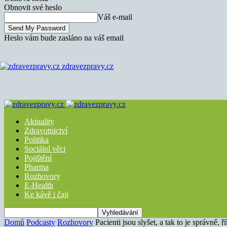
Obnovit své heslo
Váš e-mail
Heslo vám bude zasláno na váš email
zdravezpravy.cz
Aktuality
Zdravotnictví
Politika
Sociální věci
Pojištění
Pharma
Rozhovory
E-Health
Ke kávě i čaji
Domů
Podcasty
Rozhovory
Pacienti jsou slyšet, a tak to je správně,