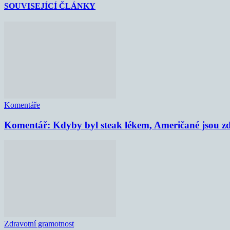
SOUVISEJÍCÍ ČLÁNKY
Komentáře
Komentář: Kdyby byl steak lékem, Američané jsou zd
Zdravotní gramotnost