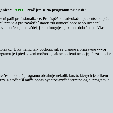
anizací [
APO
]. Proč jste se do programu přihlásil?
v ní patří profesionalizace. Pro úspěšnou advokační pacientskou práci
ní, pravidla pro zavádění standardů klinické péče nebo uvádění
, potřebujeme vědět, jak to funguje a jak moc dobré to je. Vlastní
ravků. Díky němu laik pochopí, jak se plánuje a připravuje vývoj
ramu je i představení možností, jak se pacienti nebo jejich zástupci z
ze šesti modulů programu obsahuje několik kurzů, kterých je celkem
zy. Náročnější může občas být cizojazyčná terminologie, program je