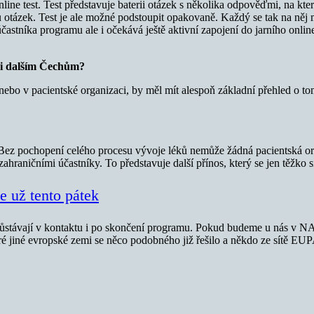
ine test. Test představuje baterii otázek s několika odpověďmi, na kt
otázek. Test je ale možné podstoupit opakovaně. Každý se tak na něj mů
astníka programu ale i očekává ještě aktivní zapojení do jarního onlin
 i dalším Čechům?
bo v pacientské organizaci, by měl mít alespoň základní přehled o tom,
. Bez pochopení celého procesu vývoje léků nemůže žádná pacientská or
zahraničními účastníky. To představuje další přínos, který se jen těžko 
e už tento pátek
ávají v kontaktu i po skončení programu. Pokud budeme u nás v NAPO 
eré jiné evropské zemi se něco podobného již řešilo a někdo ze sítě EU