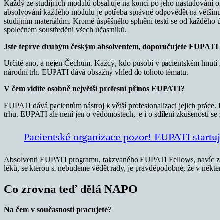
Každý ze studijních modulů obsahuje na konci po jeho nastudování onl
absolvování každého modulu je potřeba správně odpovědět na většinu 
studijním materiálům. Kromě úspěšného splnění testů se od každého úč
společném soustředění všech účastníků.
Jste teprve druhým českým absolventem, doporučujete EUPATI
Určitě ano, a nejen Čechům. Každý, kdo působí v pacientském hnutí ne
národní trh. EUPATI dává obsažný vhled do tohoto tématu.
V čem vidíte osobně největší profesní přínos EUPATI?
EUPATI dává pacientům nástroj k větší profesionalizaci jejich práce
trhu. EUPATI ale není jen o vědomostech, je i o sdílení zkušeností se 
Pacientské organizace pozor! EUPATI startuj
Absolventi EUPATI programu, takzvaného EUPATI Fellows, navíc zůst
léků, se kterou si nebudeme vědět rady, je pravděpodobné, že v někt
Co zrovna teď dělá NAPO
Na čem v současnosti pracujete?