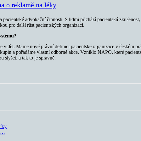
na o reklamě na léky
 pacientské advokační činnosti. S lidmi přichází pacientská zkušenost
kou pro další růst pacientských organizací.
systému?
více vidět. Máme nově právní definici pacientské organizace v českém p
upin a pořádáme vlastní odborné akce. Vzniklo NAPO, které pacientsk
u slyšet, a tak to je správně.
áčky
me…