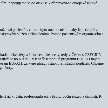
ntům. Zapojujeme se do diskuse k připravované evropské lékové
 možnosti pacientů s chronickým onemocněním, aby lépe čerpali z
 v poskytování služeb našim členům. Pomoc pacientským organizacím s
akademické sféry a farmaceutické scény, tedy v Česku s CZECRIN
a zastřešuje ho NAPO. Všech šest modulů programu EUPATI najdou
gram EUPATI, za které uhradí vstupní registrační poplatek. Chceme,
gulátory.
eně až k růstu, profesionalizaci, většímu počtu služeb a činností. K