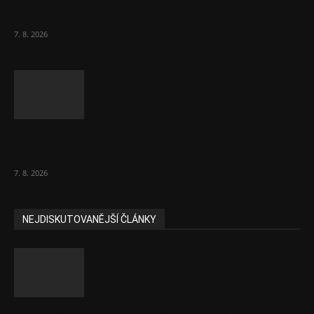
nelez, varuje BESIP
7. 8. 2026
Přehledně: Jaká je hrazená prevence pro
ženy u praktika od ledna...
7. 8. 2026
NEJDISKUTOVANĚJŠÍ ČLÁNKY