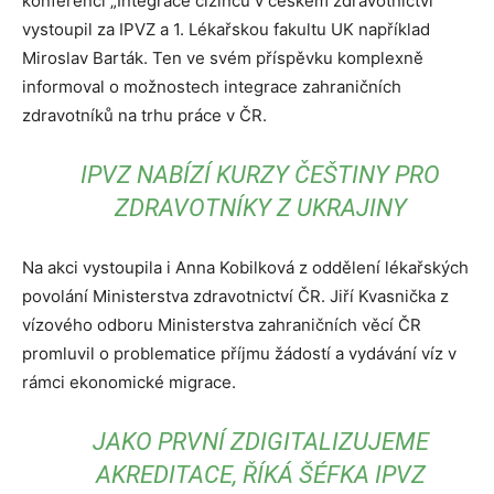
konferenci „Integrace cizinců v českém zdravotnictví“
vystoupil za IPVZ a 1. Lékařskou fakultu UK například
Miroslav Barták. Ten ve svém příspěvku komplexně
informoval o možnostech integrace zahraničních
zdravotníků na trhu práce v ČR.
IPVZ NABÍZÍ KURZY ČEŠTINY PRO
ZDRAVOTNÍKY Z UKRAJINY
Na akci vystoupila i Anna Kobilková z oddělení lékařských
povolání Ministerstva zdravotnictví ČR. Jiří Kvasnička z
vízového odboru Ministerstva zahraničních věcí ČR
promluvil o problematice příjmu žádostí a vydávání víz v
rámci ekonomické migrace.
JAKO PRVNÍ ZDIGITALIZUJEME
AKREDITACE, ŘÍKÁ ŠÉFKA IPVZ