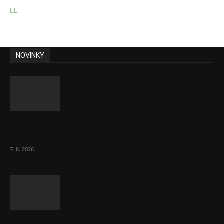
NOVINKY
Lékárny dostaly dalších 6 000 balení
chybějícího léku na rakovinu prsu
7. 8. 2026
Bez helmy na kolo, ale ani na koloběžku