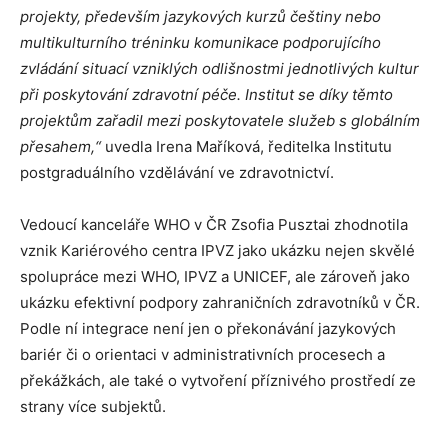
projekty, především jazykových kurzů češtiny nebo
multikulturního tréninku komunikace podporujícího
zvládání situací vzniklých odlišnostmi jednotlivých kultur
při poskytování zdravotní péče. Institut se díky těmto
projektům zařadil mezi poskytovatele služeb s globálním
přesahem,“
uvedla Irena Maříková, ředitelka Institutu
postgraduálního vzdělávání ve zdravotnictví.
Vedoucí kanceláře WHO v ČR Zsofia Pusztai zhodnotila
vznik Kariérového centra IPVZ jako ukázku nejen skvělé
spolupráce mezi WHO, IPVZ a UNICEF, ale zároveň jako
ukázku efektivní podpory zahraničních zdravotníků v ČR.
Podle ní integrace není jen o překonávání jazykových
bariér či o orientaci v administrativních procesech a
překážkách, ale také o vytvoření příznivého prostředí ze
strany více subjektů.