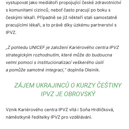
vystupovat jako mediátoři propojující české zdravotnictví
s komunitami cizinců, neboť často pracují po boku s
českými lékaři. Případně se již někteří stali samostatně
pracujícími lékaři, a to právě díky úzkému partnerství s
IPVZ.
„Z pohledu UNICEF je založení Kariérového centra IPVZ
strategickým rozhodnutím, které může do budoucna
velmi pomoci s institucionalizací veškerého úsilí
a pomůže samotné integraci,“
doplnila Oleinik.
ZÁJEM UKRAJINCŮ O KURZY ČEŠTINY
IPVZ JE OBROVSKÝ
Vznik Kariérového centra IPVZ vítá i Soňa Hrdličková,
náměstkyně ředitelky IPVZ pro vzdělávání.