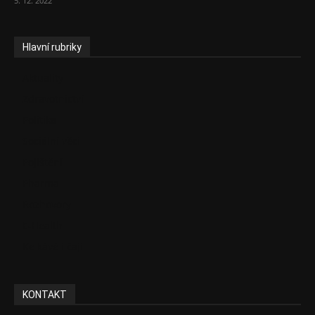
5. 12. 2022
Hlavní rubriky
Aktuality
Zdravotnictví
Politika
Sociální věci
Pojištění
Pharma
Rozhovory
E-Health
Ke kávě i čaji
KONTAKT