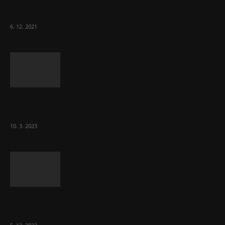
Část lékařů tvrdě zaútočila na prezidenta
ČLK Kubka
6. 12. 2021
Ministr Válek ocenil domov pro seniory za
70 000 měsíčně
10. 3. 2023
To, co se stalo ve stomatologii, je šílená
ostuda, říká Milan...