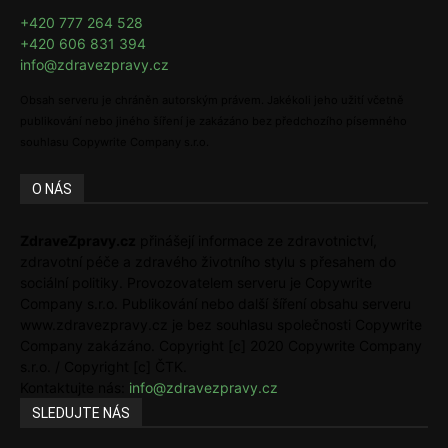
+420 777 264 528
+420 606 831 394
info@zdravezpravy.cz
Obsah serveru je chráněn autorským právem. Jakékoli jeho užití včetně
publikování nebo jiného šíření je zakázáno bez předchozího písemného
souhlasu Copywrite Company s.r.o.
O NÁS
ZdraveZpravy.cz
přinášejí informace ze zdravotnictví,
zdravotní péče a zdravého životního stylu s přesahem do
sociální politiky. Provozovatelem serveru je Copywrite
Company s.r.o. Publikování nebo další šíření obsahu serveru
www.zdravezpravy.cz je bez souhlasu společnosti Copywrite
Company zakázáno. Copyright [c] 2020 Copywrite Company
s.r.o. / Copyright [c] ČTK.
Kontaktujte nás:
info@zdravezpravy.cz
SLEDUJTE NÁS