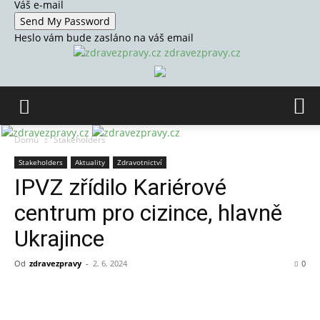
Váš e-mail
Heslo vám bude zasláno na váš email
zdravezpravy.cz
Domů
Stakeholders
Stakeholders
Aktuality
Zdravotnictví
IPVZ zřídilo Kariérové
centrum pro cizince, hlavně
Ukrajince
Od
zdravezpravy
-
2. 6. 2024
0