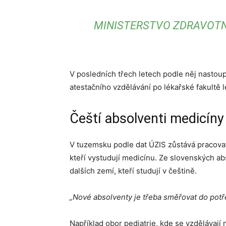
MINISTERSTVO ZDRAVOTN
V posledních třech letech podle něj nastoup
atestačního vzdělávání po lékařské fakultě 
Čeští absolventi medicíny
V tuzemsku podle dat ÚZIS zůstává pracovat
kteří vystudují medicínu. Ze slovenských ab
dalších zemí, kteří studují v češtině.
„Nové absolventy je třeba směřovat do pot
Například obor pediatrie, kde se vzdělávají 