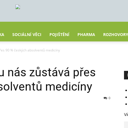
KA
SOCIÁLNÍ VĚCI
POJIŠTĚNÍ
PHARMA
ROZHOVOR
přes 90 % českých absolventů medicíny
 u nás zůstává přes
solventů medicíny
0
Ví