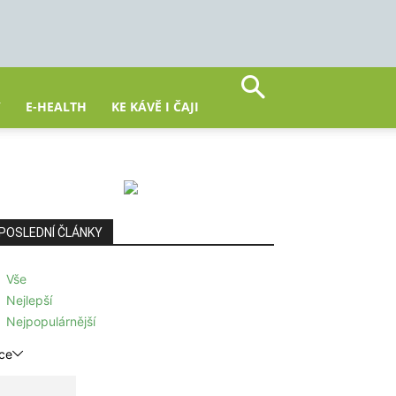
Y
E-HEALTH
KE KÁVĚ I ČAJI
POSLEDNÍ ČLÁNKY
Vše
Nejlepší
Nejpopulárnější
ce