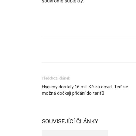
soukromé subjekty.
Sdílet
Předchozí článek
Hygieny dostaly 16 mil. Kč za covid. Teď se
možná dočkají přidání do tarifů
SOUVISEJÍCÍ ČLÁNKY