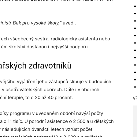
inistr Bek pro vysoké školy,“
uvedl.
rech všeobecný sestra, radiologický asistenta nebo
kém školství dostanou i nejvyšší podporu.
kařských zdravotníků
vějšího vyjádření jeho zástupců slibuje v budoucích
ch v ošetřovatelských oborech. Dále i v oborech
ční terapie, to o 20 až 40 procent.
Ví
e díky programu v uvedeném období navýší počty
o 11 tisíc. U porodní asistence o 2 500 a u dětských
 následujících dvanácti letech vzrůst počet