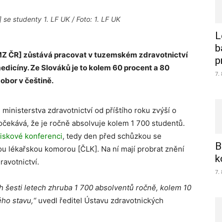
 se studenty 1. LF UK / Foto: 1. LF UK
L
b
[MZ ČR] zůstává pracovat v tuzemském zdravotnictví
p
dicíny. Ze Slováků je to kolem 60 procent a 80
7.
 obor v češtině.
ministerstva zdravotnictví od příštího roku zvýší o
e očekává, že je ročně absolvuje kolem 1 700 studentů.
tiskové konferenci
, tedy den před schůzkou se
B
u lékařskou komorou [ČLK]. Na ní mají probrat znění
k
avotnictví.
7.
ch šesti letech zhruba 1 700 absolventů ročně, kolem 10
ého stavu,“
uvedl ředitel Ústavu zdravotnických