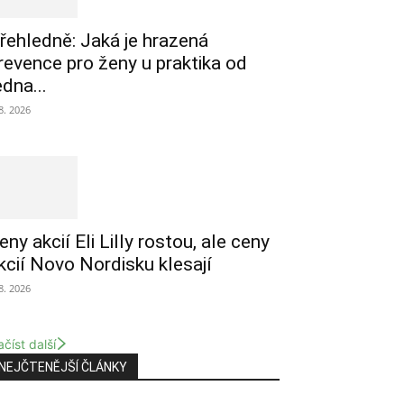
řehledně: Jaká je hrazená
revence pro ženy u praktika od
edna...
 8. 2026
eny akcií Eli Lilly rostou, ale ceny
kcií Novo Nordisku klesají
 8. 2026
číst další
NEJČTENĚJŠÍ ČLÁNKY