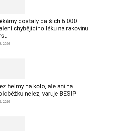
ékárny dostaly dalších 6 000
alení chybějícího léku na rakovinu
rsu
 8. 2026
ez helmy na kolo, ale ani na
oloběžku nelez, varuje BESIP
 8. 2026