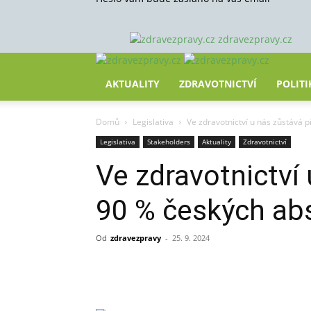
zdravezpravy.cz
AKTUALITY
ZDRAVOTNICTVÍ
POLITI
Domů
Legislativa
Ve zdravotnictví u nás zůstává 
Legislativa
Stakeholders
Aktuality
Zdravotnictví
Ve zdravotnictví
90 % českých ab
Od
zdravezpravy
-
25. 9. 2024
Sdílet