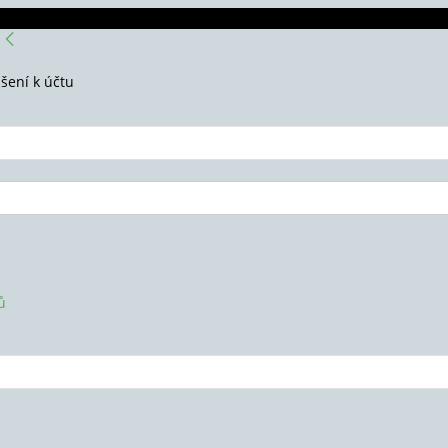
ášení k účtu
ů