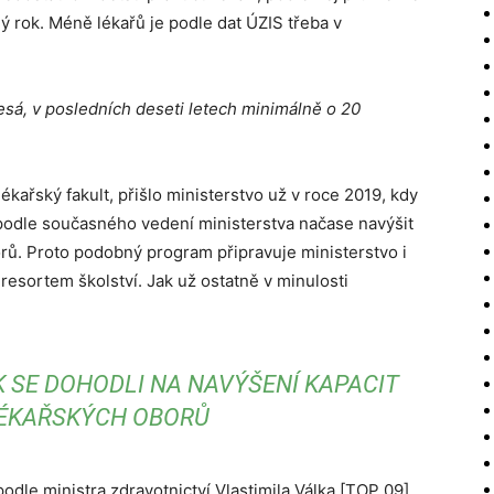
ý rok. Méně lékařů je podle dat ÚZIS třeba v
esá, v posledních deseti letech minimálně o 20
kařský fakult, přišlo ministerstvo už v roce 2019, kdy
k podle současného vedení ministerstva načase navýšit
rů. Proto podobný program připravuje ministerstvo i
 resortem školství. Jak už ostatně v minulosti
K SE DOHODLI NA NAVÝŠENÍ KAPACIT
ÉKAŘSKÝCH OBORŮ
odle ministra zdravotnictví Vlastimila Válka [TOP 09]