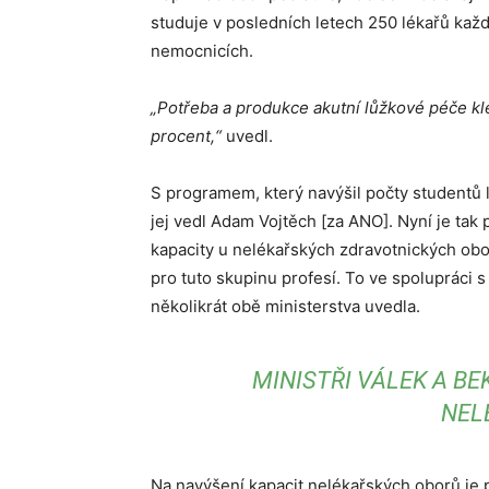
studuje v posledních letech 250 lékařů každ
nemocnicích.
„Potřeba a produkce akutní lůžkové péče kl
procent,“
uvedl.
S programem, který navýšil počty studentů lé
jej vedl Adam Vojtěch [za ANO]. Nyní je ta
kapacity u nelékařských zdravotnických obo
pro tuto skupinu profesí. To ve spolupráci s
několikrát obě ministerstva uvedla.
MINISTŘI VÁLEK A BE
NEL
Na navýšení kapacit nelékařských oborů je p