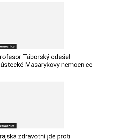
emocnice
rofesor Táborský odešel
 ústecké Masarykovy nemocnice
emocnice
rajská zdravotní jde proti