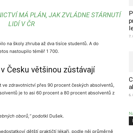
P
ICTVÍ MÁ PLÁN, JAK ZVLÁDNE STÁRNUTÍ
p
LIDÍ V ČR
l
7.
ilo na školy zhruba až dva tisíce studentů. A do
letos nastoupilo téměř 1 700.
 v Česku většinou zůstávají
C
 ve zdravotnictví přes 90 procent českých absolventů,
a
solventů je to asi 60 procent a 80 procent absolventů z
6.
Na
řebných oborů,“
podotkl Dušek.
nedostatkoví dětští praktičtí lékaři, podle něj průměrně