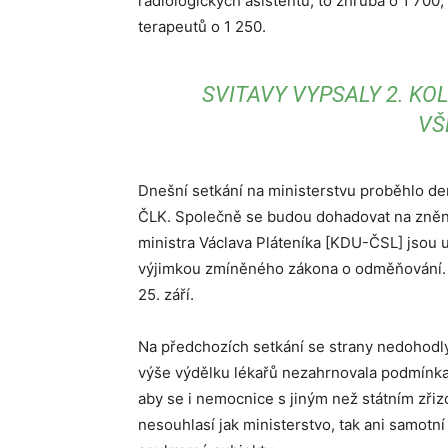
radiologických asistentů, to zhruba o 1 700
terapeutů o 1 250.
SVITAVY VYPSALY 2. K
VŠ
Dnešní setkání na ministerstvu proběhlo de
ČLK. Společně se budou dohadovat na zněn
ministra Václava Pláteníka [KDU-ČSL] jsou
výjimkou zmíněného zákona o odměňování. 
25. září.
Na předchozích setkání se strany nedohodl
výše výdělku lékařů nezahrnovala podmínka
aby se i nemocnice s jiným než státním zřizo
nesouhlasí jak ministerstvo, tak ani samotní