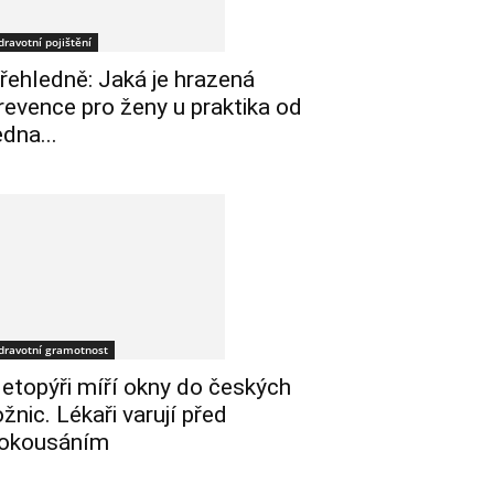
dravotní pojištění
řehledně: Jaká je hrazená
revence pro ženy u praktika od
edna...
dravotní gramotnost
etopýři míří okny do českých
ožnic. Lékaři varují před
okousáním