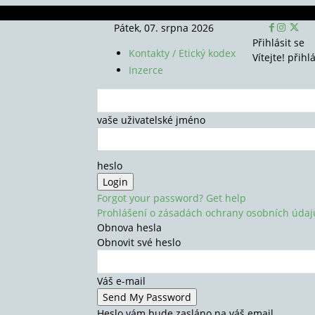
Pátek, 07. srpna 2026
Přihlásit se
Kontakty / Etický kodex
Vítejte! přihl
Inzerce
vaše uživatelské jméno
heslo
Forgot your password? Get help
Prohlášení o zásadách ochrany osobních údaj
Obnova hesla
Obnovit své heslo
Váš e-mail
Heslo vám bude zasláno na váš email