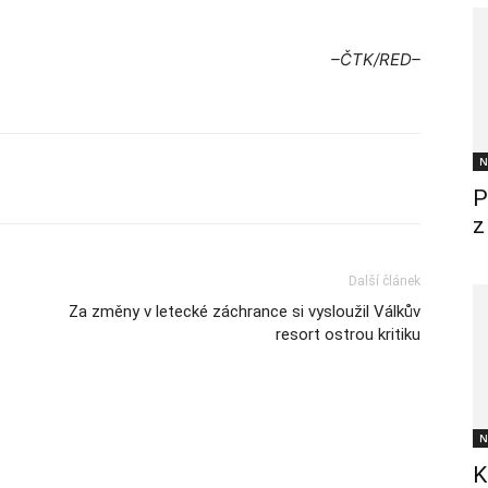
–ČTK/RED–
N
P
z
Další článek
Za změny v letecké záchrance si vysloužil Válkův
resort ostrou kritiku
N
K