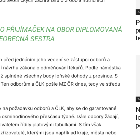
, zdravotnických záchranářů o 3 600 a nutričních
Z
P
OLO PŘIJÍMAČEK NA OBOR DIPLOMOVANÁ
p
l
EOBECNÁ SESTRA
n před jednáním jeho vedení se zástupci odborů a
í návrhu zákona o odměňování lékařů. Podle náměstka
 už splněné všechny body loňské dohody z prosince. S
Ten odborům a ČLK pošle MZ ČR dnes, tedy ve středu
Z
y na požadavku odborů a ČLK, aby se do garantované
N
 osmihodinového přesčasu týdně. Dále odbory žádají,
l
vatelem řídily platovými tabulkami. S tím však
p
 zřizovatelé, kterými jsou například kraje, města nebo