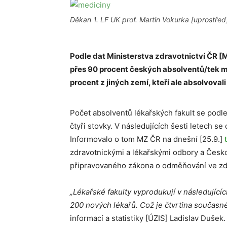
Děkan 1. LF UK prof. Martin Vokurka [uprostřed]
Podle dat Ministerstva zdravotnictví ČR 
přes 90 procent českých absolventů/tek me
procent z jiných zemí, kteří ale absolvovali
Počet absolventů lékařských fakult se podle 
čtyři stovky. V následujících šesti letech s
Informovalo o tom MZ ČR na dnešní [25.9.]
zdravotnickými a lékařskými odbory a Česko
připravovaného zákona o odměňování ve zdr
„Lékařské fakulty vyprodukují v následující
200 nových lékařů. Což je čtvrtina současn
informací a statistiky [ÚZIS] Ladislav Dušek.