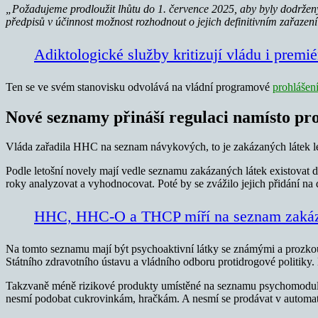
„Požadujeme prodloužit lhůtu do 1. července 2025, aby byly dodrženy
předpisů v účinnost možnost rozhodnout o jejich definitivním zařaz
Adiktologické služby kritizují vládu i premié
Ten se ve svém stanovisku odvolává na vládní programové
prohlášen
Nové seznamy přináší regulaci namísto pr
Vláda zařadila HHC na seznam návykových, to je zakázaných látek le
Podle letošní novely mají vedle seznamu zakázaných látek existovat d
roky analyzovat a vyhodnocovat. Poté by se zvážilo jejich přidání n
HHC, HHC-O a THCP míří na seznam zakáz
Na tomto seznamu mají být psychoaktivní látky se známými a prozkou
Státního zdravotního ústavu a vládního odboru protidrogové politiky.
Takzvaně méně rizikové produkty umístěné na seznamu psychomodulačn
nesmí podobat cukrovinkám, hračkám. A nesmí se prodávat v automatech