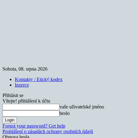
Sobota, 08. srpna 2026
Kontakty / Etický kodex
Inzerce
Přihlásit se
Vítejte! přihlášení k účtu
vaše uživatelské jméno
heslo
Forgot your password? Get help
Prohlášení o zásadách ochrany osobních údajů
Obnova hesla