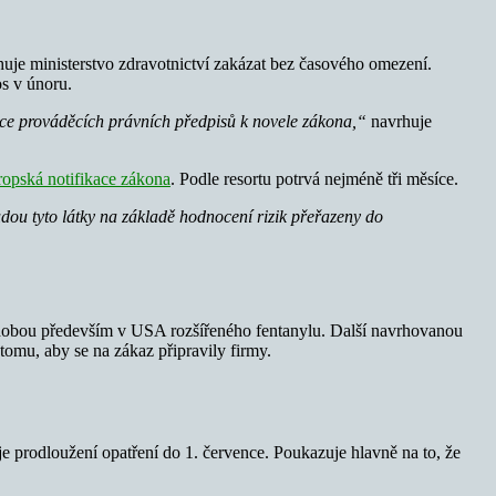
huje ministerstvo zdravotnictví zakázat bez časového omezení.
s v únoru.
ce prováděcích právních předpisů k novele zákona,“
navrhuje
ropská notifikace zákona
. Podle resortu potrvá nejméně tři měsíce.
ou tyto látky na základě hodnocení rizik přeřazeny do
e obdobou především v USA rozšířeného fentanylu. Další navrhovanou
omu, aby se na zákaz připravily firmy.
 prodloužení opatření do 1. července. Poukazuje hlavně na to, že