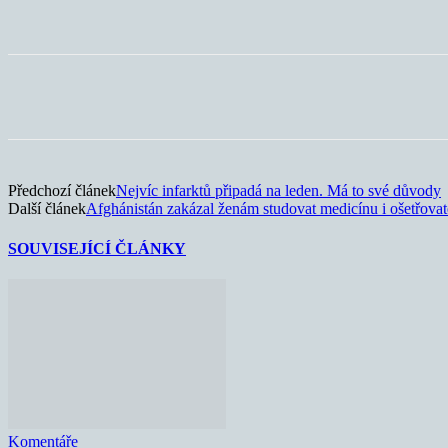
Sdílet
Předchozí článek
Nejvíc infarktů připadá na leden. Má to své důvody
Další článek
Afghánistán zakázal ženám studovat medicínu i ošetřovate
SOUVISEJÍCÍ ČLÁNKY
Komentáře