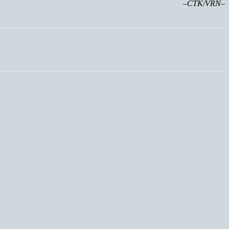
–ČTK/VRN–