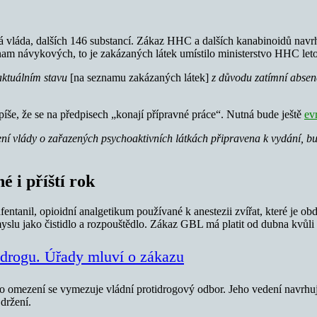
ná vláda, dalších 146 substancí. Zákaz HHC a dalších kanabinoidů navr
nam návykových, to je zakázaných látek umístilo ministerstvo HHC leto
 aktuálním stavu
[na seznamu zakázaných látek]
z důvodu zatímní absen
íše, že se na předpisech „konají přípravné práce“. Nutná bude ještě
ev
í vlády o zařazených psychoaktivních látkách připravena k vydání, bud
 i příští rok
iafentanil, opioidní analgetikum používané k anestezii zvířat, které j
lu jako čistidlo a rozpouštědlo. Zákaz GBL má platit od dubna kvůli t
a drogu. Úřady mluví o zákazu
 omezení se vymezuje vládní protidrogový odbor. Jeho vedení navrhuje
 držení.