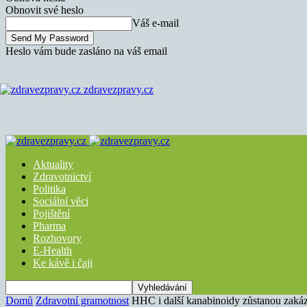
Obnovit své heslo
Váš e-mail
Heslo vám bude zasláno na váš email
zdravezpravy.cz
Aktuality
Zdravotnictví
Politika
Sociální věci
Pojištění
Pharma
Rozhovory
E-Health
Ke kávě i čaji
Domů
Zdravotní gramotnost
HHC i další kanabinoidy zůstanou zakáza