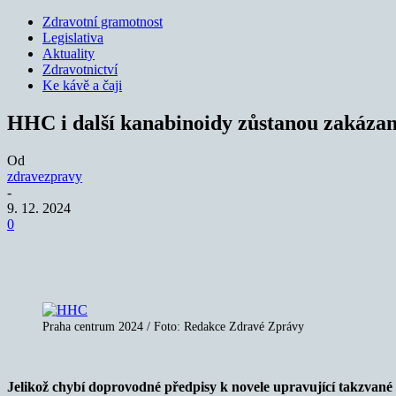
Zdravotní gramotnost
Legislativa
Aktuality
Zdravotnictví
Ke kávě a čaji
HHC i další kanabinoidy zůstanou zakázané
Od
zdravezpravy
-
9. 12. 2024
0
Sdílet
Praha centrum 2024 / Foto: Redakce Zdravé Zprávy
Jelikož chybí doprovodné předpisy k novele upravující takzvané p