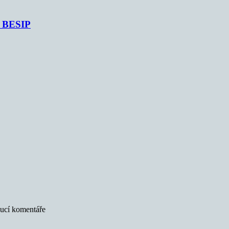
je BESIP
oucí komentáře