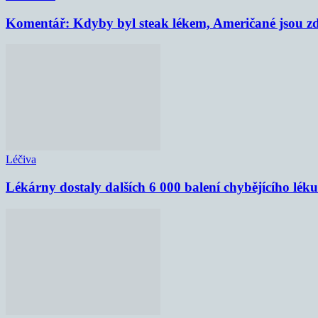
Komentář: Kdyby byl steak lékem, Američané jsou zd
Léčiva
Lékárny dostaly dalších 6 000 balení chybějícího lék