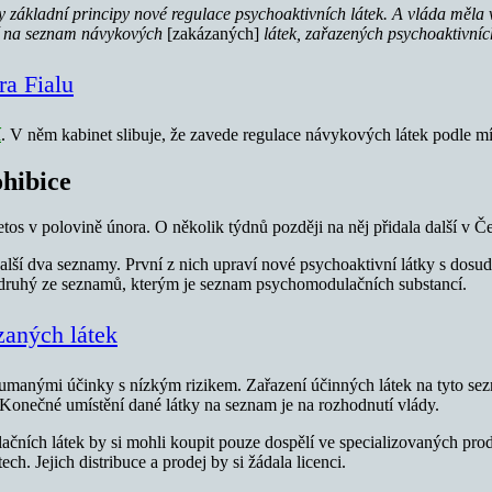
 základní principy nové regulace psychoaktivních látek. A vláda měla
ení na seznam návykových
[zakázaných]
látek, zařazených psychoaktivní
ra Fialu
í
. V něm kabinet slibuje, že zavede regulace návykových látek podle mír
ohibice
tos v polovině února. O několik týdnů později na něj přidala další 
alší dva seznamy. První z nich upraví nové psychoaktivní látky s dosu
a druhý ze seznamů, kterým je seznam psychomodulačních substancí.
aných látek
manými účinky s nízkým rizikem. Zařazení účinných látek na tyto sezn
 Konečné umístění dané látky na seznam je na rozhodnutí vlády.
ích látek by si mohli koupit pouze dospělí ve specializovaných prode
. Jejich distribuce a prodej by si žádala licenci.