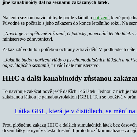
jiné kanabinoidy dál na seznamu zakázaných látek.
Na tento seznam navíc přibyde podle vládního
nařízení
, které projed
Původně se počítalo s jeho zákazem do konce letošního roku. Na sez
„Navrhuje se opětovné zařazení, či fakticky ponechání těchto látek v
ministerstvo zdravotnictví.
Zákaz zdůvodnilo i potřebou ochrany zdraví dětí. V podkladech dále p
„Jakmile budou nařízení vlády o psychomodulačních látkách a nařízen
odpovídajících seznamů,“
uvádí dále ministerstvo.
HHC a další kanabinoidy zůstanou zakázané
To navrhuje zakázat nově ještě dalších 146 látek. Jednou z nich je th
zakázanou látkou je gamabutyrolakton [GBL]. Ten se používá v průmys
Látka GBL, která je v čistidlech, se mění n
Proti plošnému zákazu HHC a dalších stimulačních látek bez časového
držení látky je nyní v Česku trestné. I proto hrozí kriminalizace za její