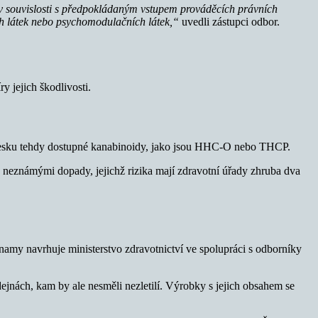
 v souvislosti s předpokládaným vstupem prováděcích právních
ch látek nebo psychomodulačních látek,“
uvedli zástupci odbor.
y jejich škodlivosti.
v Česku tehdy dostupné kanabinoidy, jako jsou HHC-O nebo THCP.
d neznámými dopady, jejichž rizika mají zdravotní úřady zhruba dva
amy navrhuje ministerstvo zdravotnictví ve spolupráci s odborníky
jnách, kam by ale nesměli nezletilí. Výrobky s jejich obsahem se