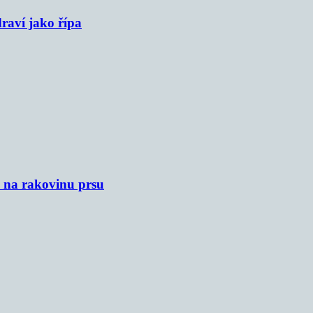
raví jako řípa
u na rakovinu prsu