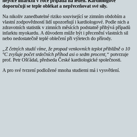
nejvíce infarktů v roce připadá na leden. Kardiologové
doporučují se teple oblékat a nepřeceňovat své síly.
Na nikoliv zanedbatelné riziko související se zimním obdobím a
vlastní zodpovědností lidí upozorňují i kardiologové. Podle nich a
zdravotních statistik v zimních měsících podstatně přibývá případů
infarktu myokardu. A důvodem může být i přecenění vlastních sil
nebo nedostatečně teplé oblečení při výletech do přírody.
„Z četných studií víme, že propad venkovních teplot přibližně o 10
°C zvyšuje počet srdečních příhod asi o sedm procent,“
potvrzuje
prof. Petr Ošťádal, předseda České kardiologické společnosti.
A pro své tvrzení podložené mnoha studiemi má i vysvětlení.