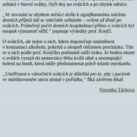
selhání v hlavní svátky, čtyři dny po svátcích a po zbytek měsíce.
„Ve srovnání se zbytkem měsíce došlo k signifikantnímu nárůstu
denních příjmů lidí se srdečním selháním – ovšem až těsně po
svátcích.
Průměrný počet denních hospitalizací přímo o svátcích byl
naopak významně nižší,“
popisuje výsledky prof. Krejčí.
O svátcích, ale nejen o nich, lidem doporučuje umírněnost
v konzumaci alkoholu, pokrmů a alespoň občasnou procházku. Tím
se u nich podle prof. Krejčího podstatně sníží riziko, že budou muset
o svátích vyrazit do nemocnice třeba kvůli silné a neustupující
bolesti na hrudi, která může předznamenat právě infarkt myokardu.
„
Uměřenost o vánočních svátcích je důležitá pro to, aby i pacienti
ve stabilizovaném stavu zůstali v pořádku,“
říká závěrem lékař.
Veronika Táchová