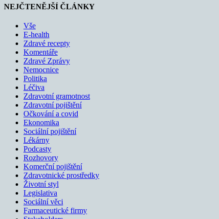
NEJČTENĚJŠÍ ČLÁNKY
Vše
E-health
Zdravé recepty
Komentáře
Zdravé Zprávy
Nemocnice
Politika
Léčiva
Zdravotní gramotnost
Zdravotní pojištění
Očkování a covid
Ekonomika
Sociální pojištění
Lékárny
Podcasty
Rozhovory
Komerční pojištění
Zdravotnické prostředky
Životní styl
Legislativa
Sociální věci
Farmaceutické firmy