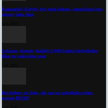
Komentář: Kdyby byl steak lékem, Američané jsou
zdraví jako řípa
8. 8. 2026
Lékárny dostaly dalších 6 000 balení chybějícího
léku na rakovinu prsu
7. 8. 2026
Bez helmy na kolo, ale ani na koloběžku nelez,
varuje BESIP
7. 8. 2026