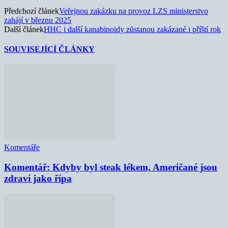
Předchozí článek
Veřejnou zakázku na provoz LZS ministerstvo
zahájí v březnu 2025
Další článek
HHC i další kanabinoidy zůstanou zakázané i příští rok
SOUVISEJÍCÍ ČLÁNKY
Komentáře
Komentář: Kdyby byl steak lékem, Američané jsou
zdraví jako řípa