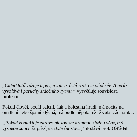
„
Chlad totiž zužuje tepny, a tak vzrůstá riziko ucpání cév. A mráz
vyvolává i poruchy srdečního rytmu,“
vysvětluje souvislosti
profesor.
Pokud člověk pocítí pálení, tlak a bolest na hrudi, má pocity na
omdlení nebo špatně dýchá, má podle něj okamžitě volat záchranku.
„Pokud kontaktuje zdravotnickou záchrannou službu včas, má
vysokou šanci, že přežije v dobrém stavu,“
dodává prof. Ošťádal.