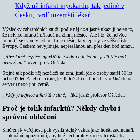
Když už infarkt myokardu, tak jedině v
Česku, tvrdí tuzemští lékaři
Výsledky zahraničních studií podle něj dost jasně ukazují nejen to,
že nejvíce infarktů připadá na zimní měsíce. Ale i to, že nejvíce
infarktů se stane v lednu. To je měsíc, kdy teploty ve větší části
Evropy, Českem nevyjímaje, nepřesáhnou ani přes den bod mrazu.
„Absolutně nejvíce infarktů je v lednu a je jedno, jestli jste muž,
nebo žena,“
uvedl prof. Ošťádal.
Stejně tak podle něj nezáleží na tom, jestli jde o osoby starší 50 let
nebo 65 let. Anebo na tom, jestli lidé žijí na horách, v nížinách, na
serveru nebo jihu země.
„Vždy je nejvíce infarktů v zimě,“
říká jasně profesor Ošťádal.
Proč je tolik infarktů? Někdy chybí i
správné oblečení
Směrem k veřejnosti pak vysílá stejný vzkaz jako horští záchranáři.
Ti aktuálně upozorňují, aby lidé nechodili v zimě v teniskách a