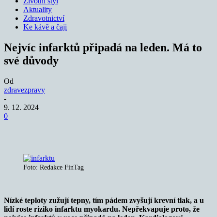
Životní styl
Aktuality
Zdravotnictví
Ke kávě a čaji
Nejvíc infarktů připadá na leden. Má to
své důvody
Od
zdravezpravy
-
9. 12. 2024
0
Foto: Redakce FinTag
Nízké teploty zužují tepny, tím pádem zvyšují krevní tlak, a u
lidí roste riziko infarktu myokardu. Nepřekvapuje proto, že