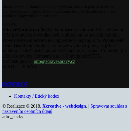
Obsah serveru je chráněn autorským právem. Jakékoli jeho užití včetně
publikování nebo jiného šíření je zakázáno bez předchozího písemného
souhlasu Copywrite Company s.r.o.
O NÁS
ZdraveZpravy.cz
přinášejí informace ze zdravotnictví, zdravotní
péče a zdravého životního stylu s přesahem do sociální politiky.
Provozovatelem serveru je Copywrite Company s.r.o. Publikování
nebo další šíření obsahu serveru www.zdravezpravy.cz je bez
souhlasu společnosti Copywrite Company zakázáno. Copyright [c]
2020 Copywrite Company s.r.o. / Copyright [c] ČTK.
Kontaktujte nás:
info@zdravezpravy.cz
SLEDUJTE NÁS
INZERCE
Kontakty / Etický kodex
© Realizace © 2018,
Xcreative - webdesign
. |
Spravovat souhlas s
nastavením osobních údajů
.
adm_sticky