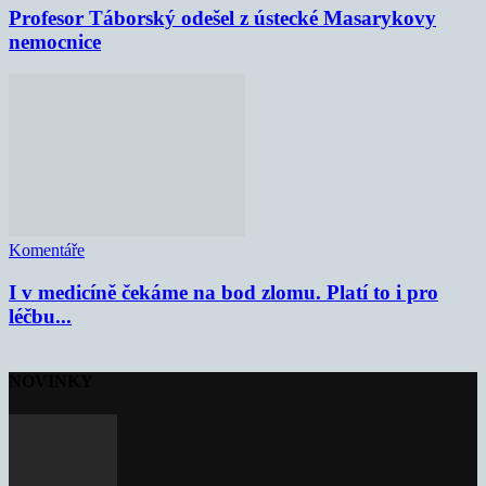
Profesor Táborský odešel z ústecké Masarykovy
nemocnice
Komentáře
I v medicíně čekáme na bod zlomu. Platí to i pro
léčbu...
NOVINKY