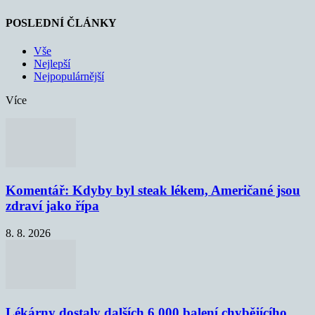
POSLEDNÍ ČLÁNKY
Vše
Nejlepší
Nejpopulárnější
Více
Komentář: Kdyby byl steak lékem, Američané jsou
zdraví jako řípa
8. 8. 2026
Lékárny dostaly dalších 6 000 balení chybějícího