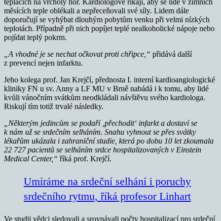
teplácích na vrcholy hor. Kardiologové říkají, aby se lidé v zimních
měsících teple oblékali a nepřeceňovali své síly. Lidem dále
doporučují se vyhýbat dlouhým pobytům venku při velmi nízkých
teplotách. Případně při nich popíjet teplé nealkoholické nápoje nebo
pojídat teplý pokrm.
„A vhodné je se nechat očkovat proti chřipce,“
přidává další
z prevencí nejen infarktu.
Jeho kolega prof. Jan Krejčí, přednosta I. interní kardioangiologické
kliniky FN u sv. Anny a LF MU v Brně nabádá i k tomu, aby lidé
kvůli vánočním svátkům neodkládali návštěvu svého kardiologa.
Riskují tím totiž trvalé následky.
„Některým jedincům se podaří ‚přechodit‘ infarkt a dostaví se
k nám už se srdečním selháním. Snahu vyhnout se přes svátky
lékařům ukázala i zahraniční studie, která po dobu 10 let zkoumala
22 727 pacientů se selháním srdce hospitalizovaných v Einstein
Medical Center,“
říká prof. Krejčí.
Umíráme na srdeční selhání i poruchy
srdečního rytmu, říká profesor Linhart
Ve studii vědci sledovali a srovnávali počty hospitalizací pro srdeční