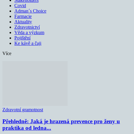
Stakeholders
Covid
Adman´s Choice
Farmacie
Aktuality
Zdravotnictví
Věda a výzkum
Pojištění
Ke kávě a čaji
Více
Zdravotní gramotnost
Přehledně: Jaká je hrazená prevence pro ženy u
praktika od ledna...