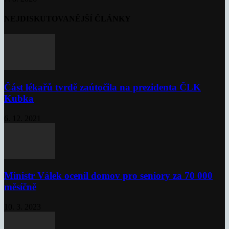
NEJDISKUTOVANĚJŠÍ ČLÁNKY
Část lékařů tvrdě zaútočila na prezidenta ČLK
Kubka
6. 12. 2021
Ministr Válek ocenil domov pro seniory za 70 000
měsíčně
10. 3. 2023