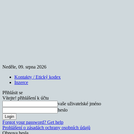
Neděle, 09. srpna 2026
Kontakty / Etický kodex
Inzerce
Přihlásit se
Vítejte! přihlášení k účtu
vaše uživatelské jméno
heslo
Forgot your password? Get help
Prohlášení o zásadách ochrany osobních údajů
Obnova hesla