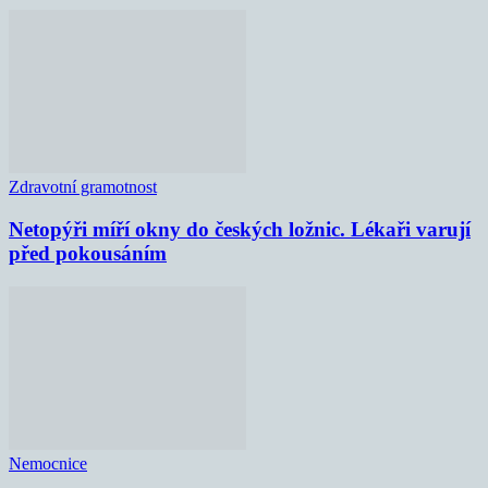
Zdravotní gramotnost
Netopýři míří okny do českých ložnic. Lékaři varují
před pokousáním
Nemocnice