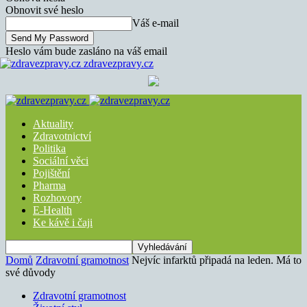
Obnovit své heslo
Váš e-mail
Heslo vám bude zasláno na váš email
zdravezpravy.cz
Aktuality
Zdravotnictví
Politika
Sociální věci
Pojištění
Pharma
Rozhovory
E-Health
Ke kávě i čaji
Domů
Zdravotní gramotnost
Nejvíc infarktů připadá na leden. Má to
své důvody
Zdravotní gramotnost