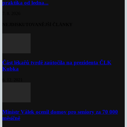
praktika od ledna...
7. 8. 2026
NEJDISKUTOVANĚJŠÍ ČLÁNKY
Část lékařů tvrdě zaútočila na prezidenta ČLK
Kubka
6. 12. 2021
Ministr Válek ocenil domov pro seniory za 70 000
měsíčně