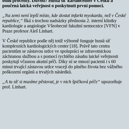
osmi procenty. Důvod? Hustá síť kardiocenter v Česku a
poučená laická veřejnost o poskytnutí první pomoci.
„Na zemi není lepší místo, kde dostat infarkt myokardu, než v České
republice,“
říká s trochou nadsázky přednosta 2. interní kliniky
kardiologie a angiologie Všeobecné fakultní nemocnice [VFN] v
Praze profesor Aleš Linhart.
V České republice podle něj totiž výborně funguje hustá síť
komplexních kardiologických center [18]. Právě tato centra
pacientům se zástavou srdce ve spolupráci se zdravotnickou
záchranou službou a s pomocí rychlého zásahu laické veřejnosti
poskytují včasnou akutní péči. Díky ní se mnozí pacienti i s 60
minut trvající zástavou srdce vracejí do plného života bez vážného
poškození orgánů a trvalých následků.
„A tu síť si musíme pěstovat, je v nich špičková péče“
upozorňuje
prof. Linhart.