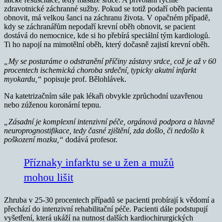
zdravotnické záchranné sužby. Pokud se totiž podaří oběh pacienta
obnovit, má velkou šanci na záchranu života. V opačném případě,
kdy se záchranářům nepodaří krevní oběh obnovit, se pacient
dostává do nemocnice, kde si ho přebírá speciální tým kardiologů.
Ti ho napojí na mimotělní oběh, který dočasně zajistí krevní oběh.
„My se postaráme o odstranění příčiny zástavy srdce, což je až v 60
procentech ischemická choroba srdeční, typicky akutní infarkt
myokardu,“
popisuje prof. Bělohlávek.
Na katetrizačním sále pak lékaři obvykle zprůchodní uzavřenou
nebo zúženou koronární tepnu.
„Zásadní je komplexní intenzivní péče, orgánová podpora a hlavně
neuroprognostifikace, tedy časné zjištění, zda došlo, či nedošlo k
poškození mozku,“
dodává profesor.
Příznaky infarktu se u žen a mužů
mohou lišit
Zhruba v 25-30 procentech případů se pacienti probírají k vědomí a
přechází do intenzivní rehabilitační péče. Pacienti dále podstupují
vyšetření, která ukáží na nutnost dalších kardiochirurgických