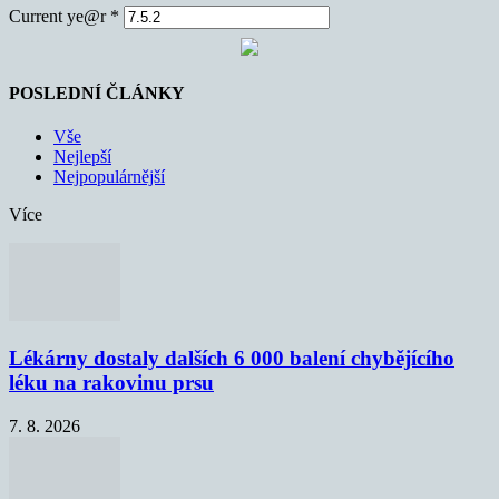
Current ye@r
*
POSLEDNÍ ČLÁNKY
Vše
Nejlepší
Nejpopulárnější
Více
Lékárny dostaly dalších 6 000 balení chybějícího
léku na rakovinu prsu
7. 8. 2026