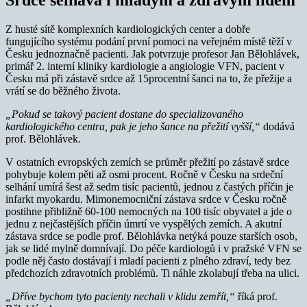
Z husté sítě komplexních kardiologických center a dobře
fungujícího systému podání první pomoci na veřejném místě těží v
Česku jednoznačně pacienti. Jak potvrzuje profesor Jan Bělohlávek,
primář 2. interní kliniky kardiologie a angiologie VFN, pacient v
Česku má při zástavě srdce až 15procentní šanci na to, že přežije a
vrátí se do běžného života.
„Pokud se takový pacient dostane do specializovaného
kardiologického centra, pak je jeho šance na přežití vyšší,“
dodává
prof. Bělohlávek.
V ostatních evropských zemích se průměr přežití po zástavě srdce
pohybuje kolem pěti až osmi procent. Ročně v Česku na srdeční
selhání umírá šest až sedm tisíc pacientů, jednou z častých příčin je
infarkt myokardu. Mimonemocniční zástava srdce v Česku ročně
postihne přibližně 60-100 nemocných na 100 tisíc obyvatel a jde o
jednu z nejčastějších příčin úmrtí ve vyspělých zemích. A akutní
zástava srdce se podle prof. Bělohlávka netýká pouze starších osob,
jak se lidé mylně domnívají. Do péče kardiologů i v pražské VFN se
podle něj často dostávají i mladí pacienti z plného zdraví, tedy bez
předchozích zdravotních problémů. Ti náhle zkolabují třeba na ulici.
„Dříve bychom tyto pacienty nechali v klidu zemřít,“
říká prof.