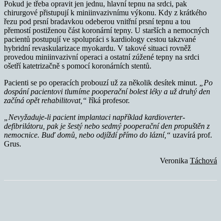
Pokud je třeba opravit jen jednu, hlavní tepnu na srdci, pak
chirurgové přistupují k miniinvazivnímu výkonu. Kdy z krátkého
řezu pod prsní bradavkou odeberou vnitřní prsní tepnu a tou
přemostí postiženou část koronární tepny. U starších a nemocných
pacientů postupují ve spolupráci s kardiology cestou takzvané
hybridní revaskularizace myokardu. V takové situaci rovněž
provedou miniinvazivní operaci a ostatní zúžené tepny na srdci
ošetří katetrizačně s pomocí koronárních stentů.
Pacienti se po operacích probouzí už za několik desítek minut.
„Po
dospání pacientovi tlumíme pooperační bolest léky a už druhý den
začíná opět rehabilitovat,“
říká profesor.
„Nevyžaduje-li pacient implantaci například kardioverter-
defibrilátoru, pak je šestý nebo sedmý pooperační den propuštěn z
nemocnice. Buď domů, nebo odjíždí přímo do lázní,“
uzavírá prof.
Grus.
Veronika
Táchová