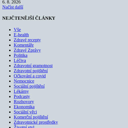
6. 8. 2026
Načíst další
NEJČTENĚJŠÍ ČLÁNKY
Vše
E-health
Zdravé recepty
Komentáře
Zdravé Zprávy
Politika
Léčiva
Zdravotní gramotnost
Zdravotní pojištění
Očkování a covid
Nemocnice
Sociální pojištění
Lékárny
Podcasty
Rozhovory
Ekonomika
Sociální věci
Komerční pojištění
Zdravotnické prostředky
Životní styl