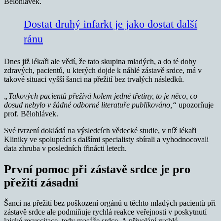
Bělohlávek.
Dostat druhý infarkt je jako dostat další
ránu
Dnes již lékaři ale vědí, že tato skupina mladých, a do té doby
zdravých, pacientů, u kterých dojde k náhlé zástavě srdce, má v
takové situaci vyšší šanci na přežití bez trvalých následků.
„Takových pacientů přežívá kolem jedné třetiny, to je něco, co
dosud nebylo v žádné odborné literatuře publikováno,“
upozorňuje
prof. Bělohlávek.
Své tvrzení dokládá na výsledcích vědecké studie, v níž lékaři
Kliniky ve spolupráci s dalšími specialisty sbírali a vyhodnocovali
data zhruba v posledních třinácti letech.
První pomoc při zástavě srdce je pro
přežití zásadní
Šanci na přežití bez poškození orgánů u těchto mladých pacientů při
zástavě srdce ale podmiňuje rychlá reakce veřejnosti v poskytnutí
laické resuscitace, tedy masáže srdce. A přivolání rychlé