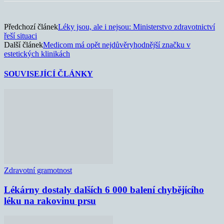
Předchozí článek
Léky jsou, ale i nejsou: Ministerstvo zdravotnictví
řeší situaci
Další článek
Medicom má opět nejdůvěryhodnější značku v
estetických klinikách
SOUVISEJÍCÍ ČLÁNKY
Zdravotní gramotnost
Lékárny dostaly dalších 6 000 balení chybějícího
léku na rakovinu prsu