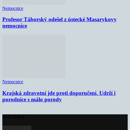
Nemocnice
Profesor Táborský odešel z ústecké Masarykovy
nemocnice
Nemocnice
Krajská zdravotní jde proti doporučení. Udrží i
porodnice s málo porody
NOVINKY