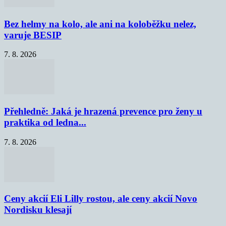
Bez helmy na kolo, ale ani na koloběžku nelez,
varuje BESIP
7. 8. 2026
Přehledně: Jaká je hrazená prevence pro ženy u
praktika od ledna...
7. 8. 2026
Ceny akcií Eli Lilly rostou, ale ceny akcií Novo
Nordisku klesají