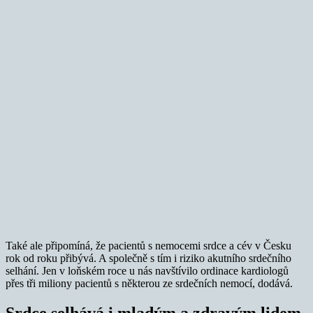
Také ale připomíná, že pacientů s nemocemi srdce a cév v Česku
rok od roku přibývá. A společně s tím i riziko akutního srdečního
selhání. Jen v loňském roce u nás navštívilo ordinace kardiologů
přes tři miliony pacientů s některou ze srdečních nemocí, dodává.
Srdce selhává i mladým a zdravým lidem