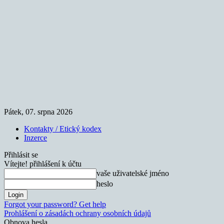
Pátek, 07. srpna 2026
Kontakty / Etický kodex
Inzerce
Přihlásit se
Vítejte! přihlášení k účtu
vaše uživatelské jméno
heslo
Forgot your password? Get help
Prohlášení o zásadách ochrany osobních údajů
Obnova hesla