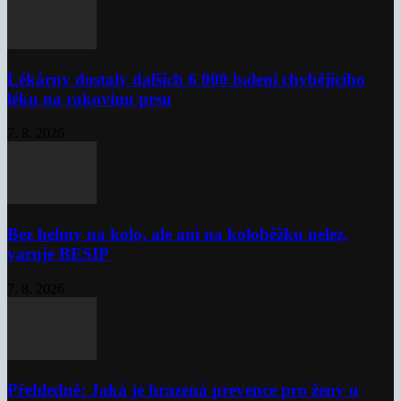
Lékárny dostaly dalších 6 000 balení chybějícího
léku na rakovinu prsu
7. 8. 2026
Bez helmy na kolo, ale ani na koloběžku nelez,
varuje BESIP
7. 8. 2026
Přehledně: Jaká je hrazená prevence pro ženy u