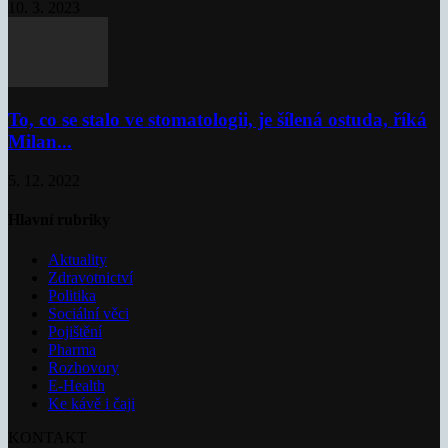
10. 3. 2023
To, co se stalo ve stomatologii, je šílená ostuda, říká
Milan...
5. 12. 2022
Hlavní rubriky
Aktuality
Zdravotnictví
Politika
Sociální věci
Pojištění
Pharma
Rozhovory
E-Health
Ke kávě i čaji
KONTAKT