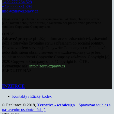
+420 777 264 528
+420 606 831 394
info@zdravezpravy.cz
Obsah serveru je chráněn autorským právem. Jakékoli jeho užití včetně
publikování nebo jiného šíření je zakázáno bez předchozího písemného
souhlasu Copywrite Company s.r.o.
O NÁS
ZdraveZpravy.cz
přinášejí informace ze zdravotnictví, zdravotní
péče a zdravého životního stylu s přesahem do sociální politiky.
Provozovatelem serveru je Copywrite Company s.r.o. Publikování
nebo další šíření obsahu serveru www.zdravezpravy.cz je bez
souhlasu společnosti Copywrite Company zakázáno. Copyright [c]
2020 Copywrite Company s.r.o. / Copyright [c] ČTK.
Kontaktujte nás:
info@zdravezpravy.cz
SLEDUJTE NÁS
INZERCE
Kontakty / Etický kodex
© Realizace © 2018,
Xcreative - webdesign
. |
Spravovat souhlas s
nastavením osobních údajů
.