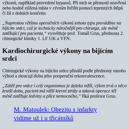
výkonů, například provedení bypassů. Při nich se přemostí uzavřená
nebo hodně zúžená místa v cévním řečišti pomocí tepenných štěpů
či žil z dolních končetin.
„Naprostou většinu operačních výkonů tohoto typu provádíme na
bijícím srdci, což je technicky náročnější pro chirurga, ale méně
zatěžující pro pacienta,“
vysvětluje prof. Tomáš Grus, přednosta 2.
chirurgické kliniky 1. LF UK a VFN.
Kardiochirurgické výkony na bijícím
srdci
Chirurgické výkony na bijícím srdce přináší podle přednosty mnoho
výhod a zkracují dobu jeho pooperační rekonvalescence.
„Zátěž pro srdce i celý organismus je daleko nižší, výkon trvá o něco
kratší dobu, pacient má nižší krevní ztráty a taková operace též
méně zatěžuje ledviny a plíce nemocného,“
říká profesor Grus.
M. Matoulek: Obezitu s infarkty
vidíme už i u třicátníků