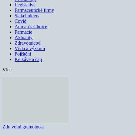
Legislativa
Farmaceutické firmy
Stakeholders
Covid
Adman´s Choice
Farmacie
Aktuality
Zdravotnictví
Věda a výzkum
Pojištění
Ke kávě a čaji
Více
Zdravotní gramotnost