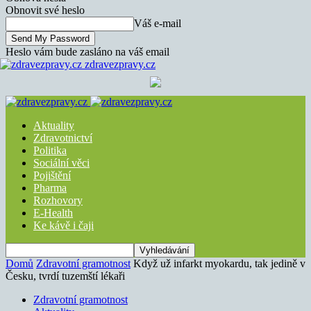
Obnovit své heslo
Váš e-mail
Heslo vám bude zasláno na váš email
zdravezpravy.cz
Aktuality
Zdravotnictví
Politika
Sociální věci
Pojištění
Pharma
Rozhovory
E-Health
Ke kávě i čaji
Domů
Zdravotní gramotnost
Když už infarkt myokardu, tak jedině v
Česku, tvrdí tuzemští lékaři
Zdravotní gramotnost