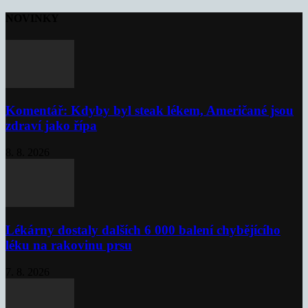
NOVINKY
Komentář: Kdyby byl steak lékem, Američané jsou
zdraví jako řípa
8. 8. 2026
Lékárny dostaly dalších 6 000 balení chybějícího
léku na rakovinu prsu
7. 8. 2026