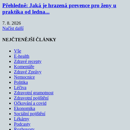
Přehledně: Jaká je hrazená prevence pro ženy u
praktika od ledna...
7. 8. 2026
Načíst další
NEJČTENĚJŠÍ ČLÁNKY
Vše
E-health
Zdravé recepty
Komentáře
Zdravé Zprávy
Nemocnice
Politika
Léčiva
Zdravotní gramotnost
Zdravotní pojištění
Očkování a covid
Ekonomika
Sociální pojištění
Lékárny
Podcasty
Rozhovory