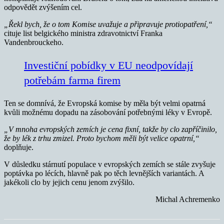
odpovědět zvýšením cel.
„Řekl bych, že o tom Komise uvažuje a připravuje protiopatření,“
cituje list belgického ministra zdravotnictví Franka
Vandenbrouckeho.
Investiční pobídky v EU neodpovídají
potřebám farma firem
Ten se domnívá, že Evropská komise by měla být velmi opatrná
kvůli možnému dopadu na zásobování potřebnými léky v Evropě.
„V mnoha evropských zemích je cena fixní, takže by clo zapříčinilo,
že by lék z trhu zmizel. Proto bychom měli být velice opatrní,“
doplňuje.
V důsledku stárnutí populace v evropských zemích se stále zvyšuje
poptávka po lécích, hlavně pak po těch levnějších variantách. A
jakékoli clo by jejich cenu jenom zvýšilo.
Michal Achremenko