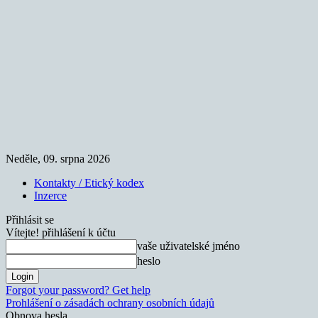
Neděle, 09. srpna 2026
Kontakty / Etický kodex
Inzerce
Přihlásit se
Vítejte! přihlášení k účtu
vaše uživatelské jméno
heslo
Forgot your password? Get help
Prohlášení o zásadách ochrany osobních údajů
Obnova hesla