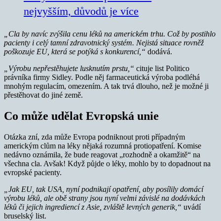
nejvyšším, důvodů je více
„Cla by navíc zvýšila cenu léků na americkém trhu. Což by postihlo
pacienty i celý tamní zdravotnický systém. Nejistá situace rovněž
poškozuje EU, která se potýká s konkurencí,“
dodává.
„Výrobu nepřestěhujete lusknutím prstu,“
cituje list Politico
právníka firmy Sidley. Podle něj farmaceutická výroba podléhá
mnohým regulacím, omezením. A tak trvá dlouho, než je možné ji
přestěhovat do jiné země.
Co může udělat Evropská unie
Otázka zní, zda může Evropa podniknout proti případným
americkým clům na léky nějaká rozumná protiopatření. Komise
nedávno oznámila, že bude reagovat „rozhodně a okamžitě“ na
všechna cla. Avšak! Když půjde o léky, mohlo by to dopadnout na
evropské pacienty.
„Jak EU, tak USA, nyní podnikají opatření, aby posílily domácí
výrobu léků, ale obě strany jsou nyní velmi závislé na dodávkách
léků či jejich ingrediencí z Asie, zvláště levných generik,“
uvádí
bruselský list.