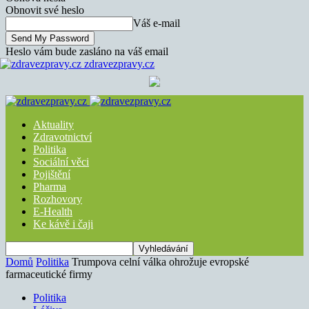
Obnovit své heslo
Váš e-mail
Heslo vám bude zasláno na váš email
zdravezpravy.cz
Aktuality
Zdravotnictví
Politika
Sociální věci
Pojištění
Pharma
Rozhovory
E-Health
Ke kávě i čaji
Domů
Politika
Trumpova celní válka ohrožuje evropské
farmaceutické firmy
Politika