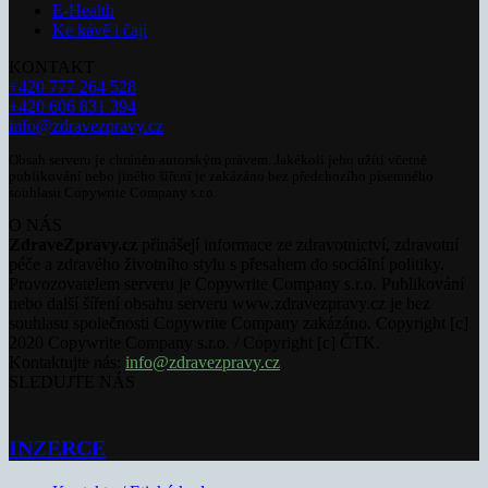
E-Health
Ke kávě i čaji
KONTAKT
+420 777 264 528
+420 606 831 394
info@zdravezpravy.cz
Obsah serveru je chráněn autorským právem. Jakékoli jeho užití včetně
publikování nebo jiného šíření je zakázáno bez předchozího písemného
souhlasu Copywrite Company s.r.o.
O NÁS
ZdraveZpravy.cz
přinášejí informace ze zdravotnictví, zdravotní
péče a zdravého životního stylu s přesahem do sociální politiky.
Provozovatelem serveru je Copywrite Company s.r.o. Publikování
nebo další šíření obsahu serveru www.zdravezpravy.cz je bez
souhlasu společnosti Copywrite Company zakázáno. Copyright [c]
2020 Copywrite Company s.r.o. / Copyright [c] ČTK.
Kontaktujte nás:
info@zdravezpravy.cz
SLEDUJTE NÁS
INZERCE