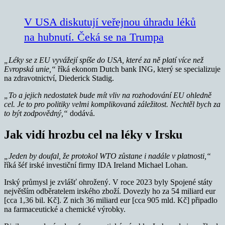
V USA diskutují veřejnou úhradu léků
na hubnutí. Čeká se na Trumpa
„Léky se z EU vyvážejí spíše do USA, které za ně platí více než
Evropská unie,“
říká ekonom Dutch bank ING, který se specializuje
na zdravotnictví, Diederick Stadig.
„To a jejich nedostatek bude mít vliv na rozhodování EU ohledně
cel. Je to pro politiky velmi komplikovaná záležitost. Nechtěl bych za
to být zodpovědný,“
dodává.
Jak vidí hrozbu cel na léky v Irsku
„Jeden by doufal, že protokol WTO zůstane i nadále v platnosti,“
říká šéf irské investiční firmy IDA Ireland Michael Lohan.
Irský průmysl je zvlášť ohrožený. V roce 2023 byly Spojené státy
největším odběratelem irského zboží. Dovezly ho za 54 miliard eur
[cca 1,36 bil. Kč]. Z nich 36 miliard eur [cca 905 mld. Kč] připadlo
na farmaceutické a chemické výrobky.