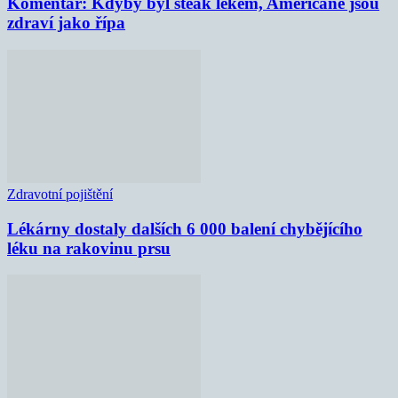
Komentář: Kdyby byl steak lékem, Američané jsou
zdraví jako řípa
Zdravotní pojištění
Lékárny dostaly dalších 6 000 balení chybějícího
léku na rakovinu prsu