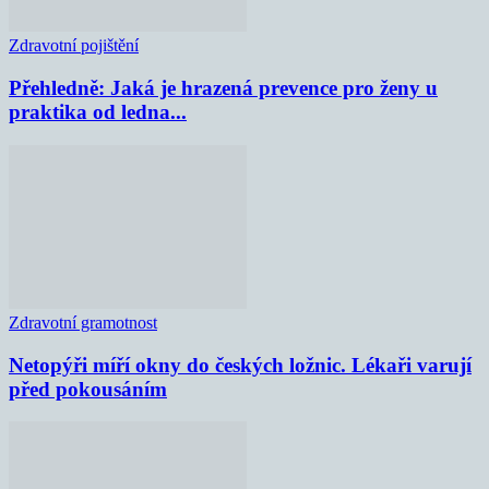
Zdravotní pojištění
Přehledně: Jaká je hrazená prevence pro ženy u
praktika od ledna...
Zdravotní gramotnost
Netopýři míří okny do českých ložnic. Lékaři varují
před pokousáním