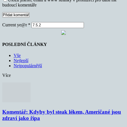
budoucí komentáře
Current ye@r
*
POSLEDNÍ ČLÁNKY
Vše
Nejlepší
Nejpopulárnější
Více
Komentář: Kdyby byl steak lékem, Američané jsou
zdraví jako řípa