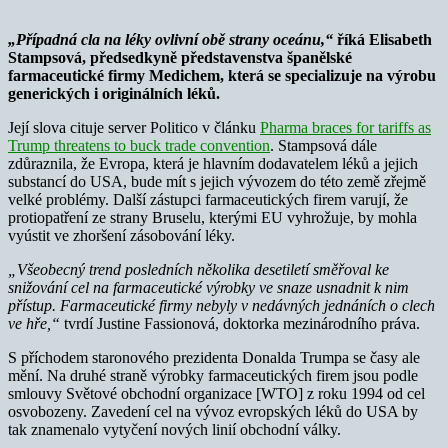
„Případná cla na léky ovlivní obě strany oceánu,“
říká Elisabeth
Stampsová, předsedkyně představenstva španělské
farmaceutické firmy Medichem, která se specializuje na výrobu
generických i originálních léků.
Její slova cituje server Politico v článku
Pharma braces for tariffs as
Trump threatens to buck trade convention
. Stampsová dále
zdůraznila, že Evropa, která je hlavním dodavatelem léků a jejich
substancí do USA, bude mít s jejich vývozem do této země zřejmě
velké problémy. Další zástupci farmaceutických firem varují, že
protiopatření ze strany Bruselu, kterými EU vyhrožuje, by mohla
vyústit ve zhoršení zásobování léky.
„Všeobecný trend posledních několika desetiletí směřoval ke
snižování cel na farmaceutické výrobky ve snaze usnadnit k nim
přístup. Farmaceutické firmy nebyly v nedávných jednáních o clech
ve hře,“
tvrdí Justine Fassionová, doktorka mezinárodního práva.
S příchodem staronového prezidenta Donalda Trumpa se časy ale
mění. Na druhé straně výrobky farmaceutických firem jsou podle
smlouvy Světové obchodní organizace [WTO] z roku 1994 od cel
osvobozeny. Zavedení cel na vývoz evropských léků do USA by
tak znamenalo vytyčení nových linií obchodní války.