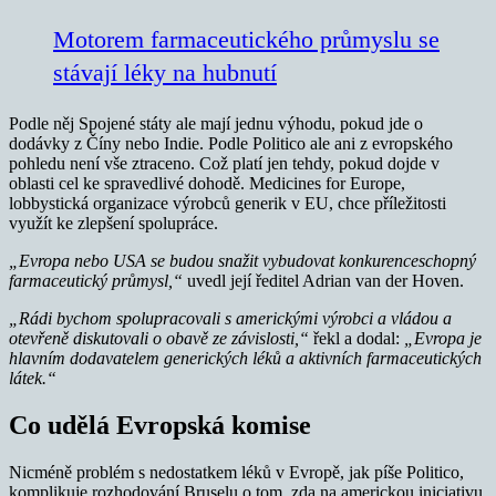
Motorem farmaceutického průmyslu se
stávají léky na hubnutí
Podle něj Spojené státy ale mají jednu výhodu, pokud jde o
dodávky z Číny nebo Indie. Podle Politico ale ani z evropského
pohledu není vše ztraceno. Což platí jen tehdy, pokud dojde v
oblasti cel ke spravedlivé dohodě. Medicines for Europe,
lobbystická organizace výrobců generik v EU, chce příležitosti
využít ke zlepšení spolupráce.
„Evropa nebo USA se budou snažit vybudovat konkurenceschopný
farmaceutický průmysl,“
uvedl její ředitel Adrian van der Hoven.
„Rádi bychom spolupracovali s americkými výrobci a vládou a
otevřeně diskutovali o obavě ze závislosti,“
řekl a dodal:
„Evropa je
hlavním dodavatelem generických léků a aktivních farmaceutických
látek.“
Co udělá Evropská komise
Nicméně problém s nedostatkem léků v Evropě, jak píše Politico,
komplikuje rozhodování Bruselu o tom, zda na americkou iniciativu