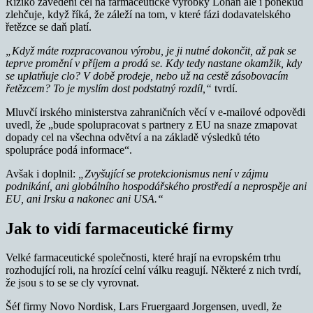
Riziko zavedení cel na farmaceutické výrobky Lohan ale i poněkud
zlehčuje, když říká, že záleží na tom, v které fázi dodavatelského
řetězce se daň platí.
„Když máte rozpracovanou výrobu, je ji nutné dokončit, až pak se
teprve promění v příjem a prodá se. Kdy tedy nastane okamžik, kdy
se uplatňuje clo? V době prodeje, nebo už na cestě zásobovacím
řetězcem? To je myslím dost podstatný rozdíl,“
tvrdí.
Mluvčí irského ministerstva zahraničních věcí v e-mailové odpovědi
uvedl, že „bude spolupracovat s partnery z EU na snaze zmapovat
dopady cel na všechna odvětví a na základě výsledků této
spolupráce podá informace“.
Avšak i doplnil:
„Zvyšující se protekcionismus není v zájmu
podnikání, ani globálního hospodářského prostředí a neprospěje ani
EU, ani Irsku a nakonec ani USA.“
Jak to vidí farmaceutické firmy
Velké farmaceutické společnosti, které hrají na evropském trhu
rozhodující roli, na hrozící celní válku reagují. Některé z nich tvrdí,
že jsou s to se se cly vyrovnat.
Šéf firmy Novo Nordisk, Lars Fruergaard Jorgensen, uvedl, že