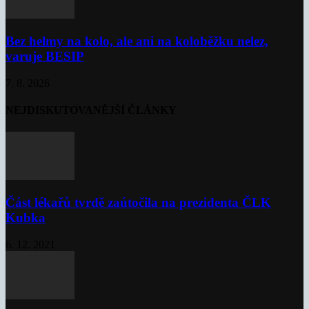
Bez helmy na kolo, ale ani na koloběžku nelez,
varuje BESIP
7. 8. 2026
NEJDISKUTOVANĚJŠÍ ČLÁNKY
Část lékařů tvrdě zaútočila na prezidenta ČLK
Kubka
6. 12. 2021