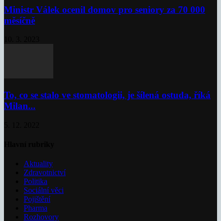
Ministr Válek ocenil domov pro seniory za 70 000
měsíčně
10. 3. 2023
To, co se stalo ve stomatologii, je šílená ostuda, říká
Milan...
5. 12. 2022
Hlavní rubriky
Aktuality
Zdravotnictví
Politika
Sociální věci
Pojištění
Pharma
Rozhovory