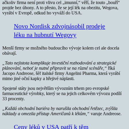
ačkoliv firma není proti vlivu cel „imunní,“ věří, že touto „bouří“
projde bez úhony. A to přesto, že se její lék na obezitu, Wegova,
vyrábí v Evropě, odkud ho vyváží do USA.
Novo Nordisk zdvojnásobil prodeje
léku na hubnutí Wegovy
Menší firmy se možného budoucího vývoje kolem cel ale docela
obávají.
„Tato nejistota komplikuje investiční rozhodování a strategické
plánování, neboť je nutné připravit se na různé scénáře,“
říká
Jacopo Andreose, šéf italské firmy Angelini Pharma, která vyrábí
mimo jiné oční kapky a hřejivé náplasti.
Spojené státy jsou největším vývozním trhem pro evropské
farmaceutické výrobky, který se na jejich celkovém vývozu podílí
33 procenty.
„Každá obchodní bariéra by narušila obchodní řetězec, zvýšila
náklady a omezila přístup Američanů k lékům,“
varuje Andreose.
Ceny léků v USA patří k těm