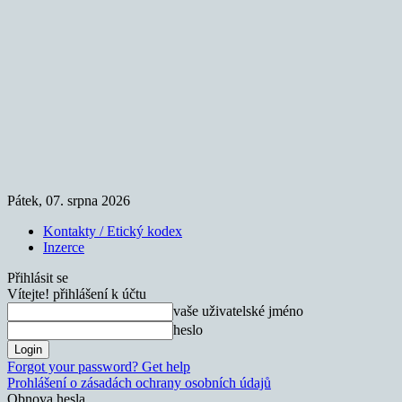
Pátek, 07. srpna 2026
Kontakty / Etický kodex
Inzerce
Přihlásit se
Vítejte! přihlášení k účtu
vaše uživatelské jméno
heslo
Forgot your password? Get help
Prohlášení o zásadách ochrany osobních údajů
Obnova hesla