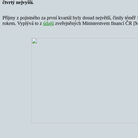
čtvrtý nejvyšší.
Příjmy z pojistného za první kvartál byly dosud největší, činily témě
rokem. Vyplývá to z
údajů
zveřejněných Ministerstvem financí ČR [