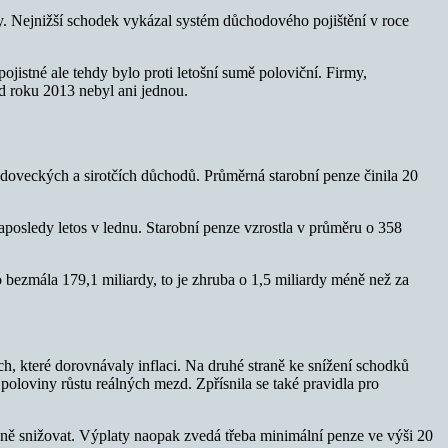
rdy. Nejnižší schodek vykázal systém důchodového pojištění v roce
ojistné ale tehdy bylo proti letošní sumě poloviční. Firmy,
od roku 2013 nebyl ani jednou.
doveckých a sirotčích důchodů. Průměrná starobní penze činila 20
naposledy letos v lednu. Starobní penze vzrostla v průměru o 358
o bezmála 179,1 miliardy, to je zhruba o 1,5 miliardy méně než za
, které dorovnávaly inflaci. Na druhé straně ke snížení schodků
oloviny růstu reálných mezd. Zpřísnila se také pravidla pro
ně snižovat. Výplaty naopak zvedá třeba minimální penze ve výši 20