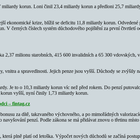
7 miliardy korun. Loni činil 23,4 miliardy korun a předloni 25,7 milia
ší ekonomické krize, blížil se deficitu 11,8 miliardy korun. Odvedené p
orun. V černých číslech systém důchodového pojištění za první čtvrtletí 
ka 2,37 milionu starobních, 415 600 invalidních a 65 300 vdovských, v
, vnitra a spravedlnosti. Jejich penze jsou vyšší. Důchody se zvýšily 
ardy. Je to o 10,3 miliardy korun víc než před rokem. Do penzí putoval
korun vyšší, nyní činily 1,73 miliardy korun.
dci – fintag.cz
bonusu za dítě, takzvaného výchovného, a po mimořádných valorizacích
navyšování penzí. Podle zákona se má přidávat znovu o třetinu místo p
 která plně platí od letoška. Výpočet nových důchodů se začíná postup