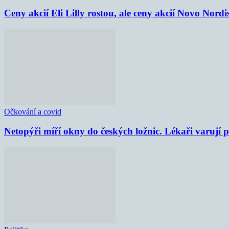
Ceny akcií Eli Lilly rostou, ale ceny akcií Novo Nordi
Očkování a covid
Netopýři míří okny do českých ložnic. Lékaři varují