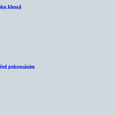
sku klesají
 před pokousáním