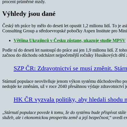
procent průměrné mzdy.
Výhledy jsou dané
Český trh práce by mělo do deseti let opustit 1,2 milionu lidí. To je
Consulting Group a středoevropské pobočky Aspen Institute pro Minis
Většina Ukrajinců v Česku zůstane, ukazuje studie MPSV
Podle ní do deseti let nastoupí do práce asi jen 1,9 milionu lidí. Z t
začnou do důchodu odcházet nejpočetnější ročníky Husákových dětí ze
SZP ČR: Zdravotnictví se musí změnit. Stár
Stárnutí populace neovlivňuje jenom výkon systému důchodového poji
nedojde ke změnám, už v roce 2040 přesáhnou výdaje zdravotnictví j
HK ČR vyzvala politiky, aby hledali shodu 
„
Stárnutí populace povede k tomu, že do systému bude přispívat stál
služeb, ale i ekonomickou prosperitu země a její bezpečnost,
“ uvedl e