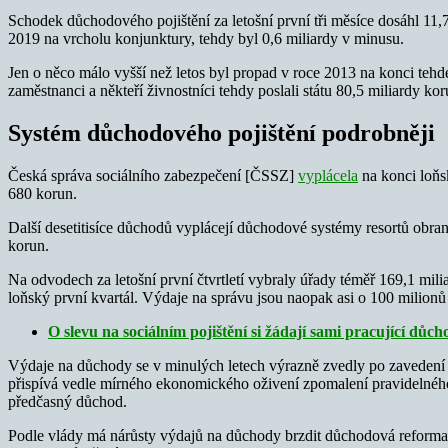
Schodek důchodového pojištění za letošní první tři měsíce dosáhl 11,
2019 na vrcholu konjunktury, tehdy byl 0,6 miliardy v minusu.
Jen o něco málo vyšší než letos byl propad v roce 2013 na konci tehdej
zaměstnanci a někteří živnostníci tehdy poslali státu 80,5 miliardy k
Systém důchodového pojištění podrobněji
Česká správa sociálního zabezpečení [ČSSZ]
vyplácela
na konci loňs
680 korun.
Další desetitisíce důchodů vyplácejí důchodové systémy resortů obrany
korun.
Na odvodech za letošní první čtvrtletí vybraly úřady téměř 169,1 mili
loňský první kvartál. Výdaje na správu jsou naopak asi o 100 milionů 
O slevu na sociálním pojištění si žádají sami pracující důcho
Výdaje na důchody se v minulých letech výrazně zvedly po zavedení 
přispívá vedle mírného ekonomického oživení zpomalení pravidelného 
předčasný důchod.
Podle vlády má nárůsty výdajů na důchody brzdit důchodová reforma,