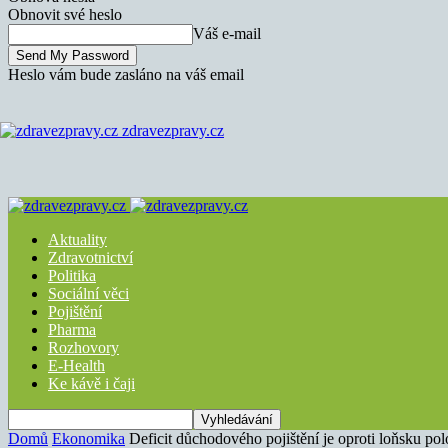
Obnovit své heslo
Váš e-mail
Heslo vám bude zasláno na váš email
zdravezpravy.cz
Aktuality
Zdravotnictví
Politika
Sociální věci
Pojištění
Pharma
Rozhovory
E-Health
Ke kávě i čaji
Domů
Ekonomika
Deficit důchodového pojištění je oproti loňsku pol