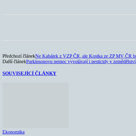
Sdílet
Předchozí článek
Ne Kabátek z VZP ČR, ale Kostka ze ZP MV ČR bra
Další článek
Parkinsonovu nemoc vyvolávají i pesticidy v zemědělství
SOUVISEJÍCÍ ČLÁNKY
Ekonomika