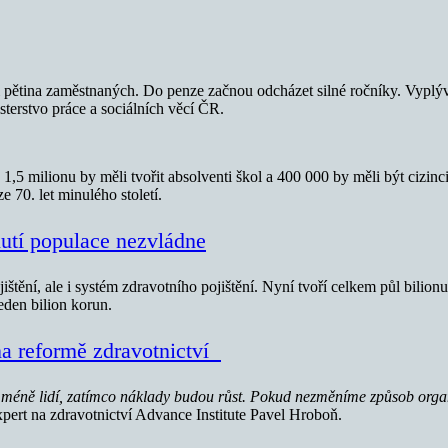
 asi pětina zaměstnaných. Do penze začnou odcházet silné ročníky. Vypl
terstvo práce a sociálních věcí ČR.
oho 1,5 milionu by měli tvořit absolventi škol a 400 000 by měli být ciz
 70. let minulého století.
nutí populace nezvládne
štění, ale i systém zdravotního pojištění. Nyní tvoří celkem půl bil
eden bilion korun.
na reformě zdravotnictví
e méně lidí, zatímco náklady budou růst. Pokud nezměníme způsob orga
xpert na zdravotnictví Advance Institute Pavel Hroboň.