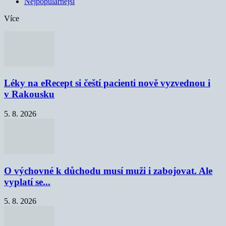
Nejpopulárnější
Více
Léky na eRecept si čeští pacienti nově vyzvednou i
v Rakousku
5. 8. 2026
O výchovné k důchodu musí muži i zabojovat. Ale
vyplatí se...
5. 8. 2026