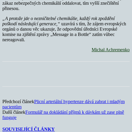
zákaz nebezpečných chemikálií oddalovat, tím vyšší znečištění
přinesou.
„A protože jde o nezničitelné chemikálie, každý rok zpoždění
poškodí následující generace,“
uzavírá s tím, že zájem evropských
orgánů o danou věc ukazuje, že odpovědní úředníci Evropské
komise na zjištění zprávy „Message in a Bottle“ zatím vůbec
nereagovali.
Michal Achremenko
Předchozí článek
Plicní arteriální hypertenze dává zabrat i mladým
pacientům
Další článek
Formulář na dokládání příjmů k dávkám už zase plně
funguje
SOUVISEJÍCÍ ČLÁNKY