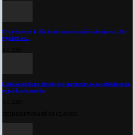
O výchovné k důchodu musí muži i zabojovat. Ale
vyplatí se...
5. 8. 2026
Lidé se složkou živobytí v superdávce se překlápí do
rejstříku hazardu
5. 8. 2026
NEJDISKUTOVANĚJŠÍ ČLÁNKY