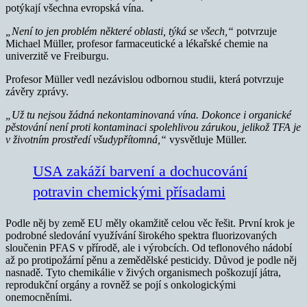
potýkají všechna evropská vína.
„Není to jen problém některé oblasti, týká se všech,“
potvrzuje
Michael Müller, profesor farmaceutické a lékařské chemie na
univerzitě ve Freiburgu.
Profesor Müller vedl nezávislou odbornou studii, která potvrzuje
závěry zprávy.
„Už tu nejsou žádná nekontaminovaná vína. Dokonce i organické
pěstování není proti kontaminaci spolehlivou zárukou, jelikož TFA je
v životním prostředí všudypřítomná,“
vysvětluje Müller.
USA zakáží barvení a dochucování
potravin chemickými přísadami
Podle něj by země EU měly okamžitě celou věc řešit. První krok je
podrobné sledování využívání širokého spektra fluorizovaných
sloučenin PFAS v přírodě, ale i výrobcích. Od teflonového nádobí
až po protipožární pěnu a zemědělské pesticidy. Důvod je podle něj
nasnadě. Tyto chemikálie v živých organismech poškozují játra,
reprodukční orgány a rovněž se pojí s onkologickými
onemocněními.