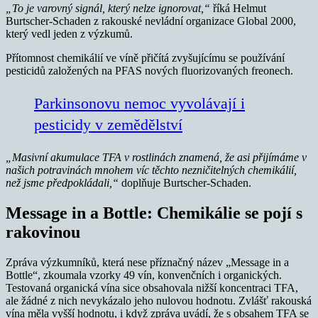
„To je varovný signál, který nelze ignorovat,“
říká Helmut
Burtscher-Schaden z rakouské nevládní organizace Global 2000,
který vedl jeden z výzkumů.
Přítomnost chemikálií ve víně přičítá zvyšujícímu se používání
pesticidů založených na PFAS nových fluorizovaných freonech.
Parkinsonovu nemoc vyvolávají i
pesticidy v zemědělství
„Masivní akumulace TFA v rostlinách znamená, že asi přijímáme v
našich potravinách mnohem víc těchto nezničitelných chemikálií,
než jsme předpokládali,“
doplňuje Burtscher-Schaden.
Message in a Bottle: Chemikálie se pojí s
rakovinou
Zpráva výzkumníků, která nese příznačný název „Message in a
Bottle“, zkoumala vzorky 49 vín, konvenčních i organických.
Testovaná organická vína sice obsahovala nižší koncentraci TFA,
ale žádné z nich nevykázalo jeho nulovou hodnotu. Zvlášť rakouská
vína měla vyšší hodnotu, i když zpráva uvádí, že s obsahem TFA se