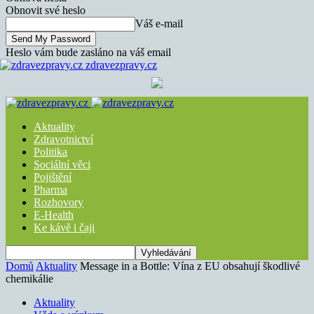
Obnovit své heslo
Váš e-mail
Heslo vám bude zasláno na váš email
zdravezpravy.cz
Aktuality
Zdravotnictví
Politika
Sociální věci
Pojištění
Pharma
Rozhovory
E-Health
Ke kávě i čaji
Domů
Aktuality
Message in a Bottle: Vína z EU obsahují škodlivé
chemikálie
Aktuality