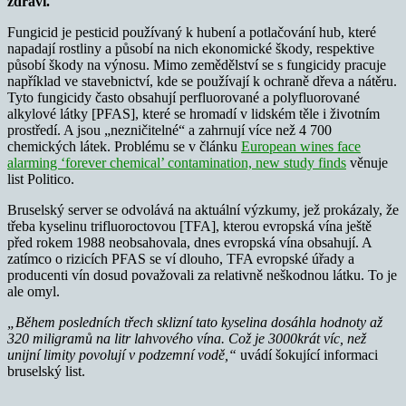
zdraví.
Fungicid je pesticid používaný k hubení a potlačování hub, které
napadají rostliny a působí na nich ekonomické škody, respektive
působí škody na výnosu. Mimo zemědělství se s fungicidy pracuje
například ve stavebnictví, kde se používají k ochraně dřeva a nátěru.
Tyto fungicidy často obsahují perfluorované a polyfluorované
alkylové látky [PFAS], které se hromadí v lidském těle i životním
prostředí. A jsou „nezničitelné“ a zahrnují více než 4 700
chemických látek. Problému se v článku
European wines face
alarming ‘forever chemical’ contamination, new study finds
věnuje
list Politico.
Bruselský server se odvolává na aktuální výzkumy, jež prokázaly, že
třeba kyselinu trifluoroctovou [TFA], kterou evropská vína ještě
před rokem 1988 neobsahovala, dnes evropská vína obsahují. A
zatímco o rizicích PFAS se ví dlouho, TFA evropské úřady a
producenti vín dosud považovali za relativně neškodnou látku. To je
ale omyl.
„Během posledních třech sklizní tato kyselina dosáhla hodnoty až
320 miligramů na litr lahvového vína. Což je 3000krát víc, než
unijní limity povolují v podzemní vodě,“
uvádí šokující informaci
bruselský list.