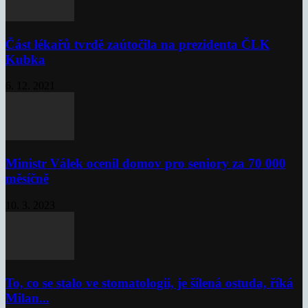
Část lékařů tvrdě zaútočila na prezidenta ČLK
Kubka
6. 12. 2021
Ministr Válek ocenil domov pro seniory za 70 000
měsíčně
10. 3. 2023
To, co se stalo ve stomatologii, je šílená ostuda, říká
Milan...