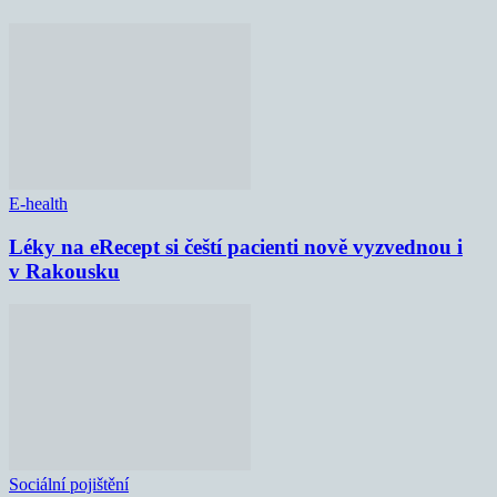
E-health
Léky na eRecept si čeští pacienti nově vyzvednou i
v Rakousku
Sociální pojištění