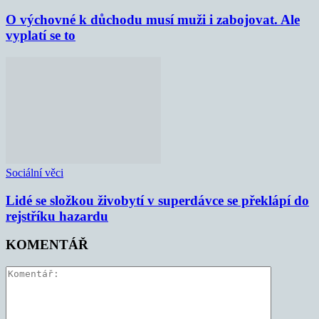
O výchovné k důchodu musí muži i zabojovat. Ale
vyplatí se to
Sociální věci
Lidé se složkou živobytí v superdávce se překlápí do
rejstříku hazardu
KOMENTÁŘ