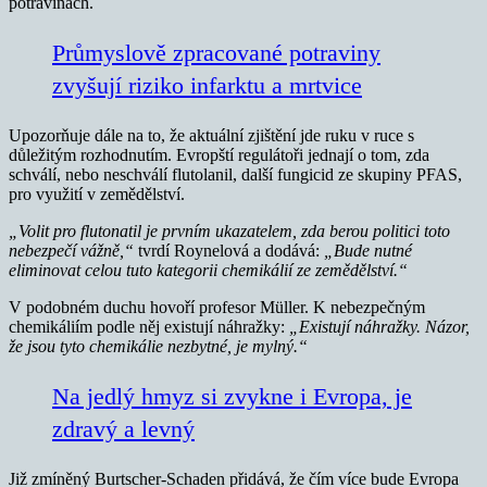
potravinách.
Průmyslově zpracované potraviny
zvyšují riziko infarktu a mrtvice
Upozorňuje dále na to, že aktuální zjištění jde ruku v ruce s
důležitým rozhodnutím. Evropští regulátoři jednají o tom, zda
schválí, nebo neschválí flutolanil, další fungicid ze skupiny PFAS,
pro využití v zemědělství.
„Volit pro flutonatil je prvním ukazatelem, zda berou politici toto
nebezpečí vážně,“
tvrdí Roynelová a dodává:
„Bude nutné
eliminovat celou tuto kategorii chemikálií ze zemědělství.“
V podobném duchu hovoří profesor Müller. K nebezpečným
chemikáliím podle něj existují náhražky:
„Existují náhražky. Názor,
že jsou tyto chemikálie nezbytné, je mylný.“
Na jedlý hmyz si zvykne i Evropa, je
zdravý a levný
Již zmíněný Burtscher-Schaden přidává, že čím více bude Evropa