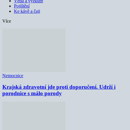
Věda a výzkum
Pojištění
Ke kávě a čaji
Více
Nemocnice
Krajská zdravotní jde proti doporučení. Udrží i
porodnice s málo porody