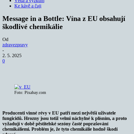
Věda a výzkum
Ke kávě a čaji
Message in a Bottle: Vína z EU obsahují
škodlivé chemikálie
Od
zdravezpravy
-
2. 5. 2025
0
Foto: Pixabay.com
Producenti vinné révy v EU patří mezi největší uživatele
fungicidů. Hrozny jsou totiž velmi náchylné k plísním, a proto
vyžadují v době pěstitelské sezóny časté poprašování
chemikáliemi. Problém je, že tyto chemikálie hodně škodí