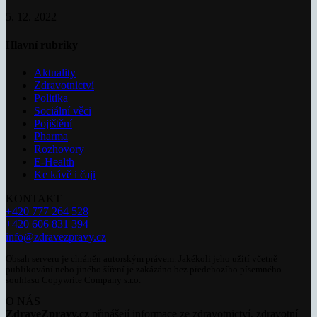
5. 12. 2022
Hlavní rubriky
Aktuality
Zdravotnictví
Politika
Sociální věci
Pojištění
Pharma
Rozhovory
E-Health
Ke kávě i čaji
KONTAKT
+420 777 264 528
+420 606 831 394
info@zdravezpravy.cz
Obsah serveru je chráněn autorským právem. Jakékoli jeho užití včetně
publikování nebo jiného šíření je zakázáno bez předchozího písemného
souhlasu Copywrite Company s.r.o.
O NÁS
ZdraveZpravy.cz
přinášejí informace ze zdravotnictví, zdravotní