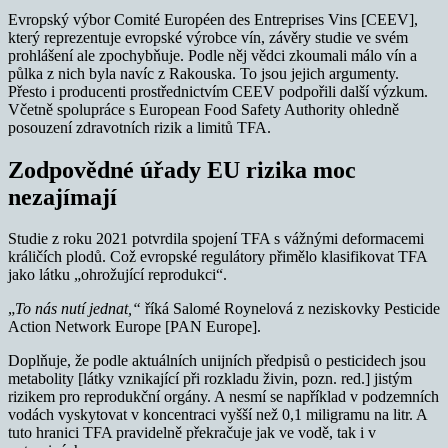
Evropský výbor Comité Européen des Entreprises Vins [CEEV],
který reprezentuje evropské výrobce vín, závěry studie ve svém
prohlášení ale zpochybňuje. Podle něj vědci zkoumali málo vín a
půlka z nich byla navíc z Rakouska. To jsou jejich argumenty.
Přesto i producenti prostřednictvím CEEV podpořili další výzkum.
Včetně spolupráce s European Food Safety Authority ohledně
posouzení zdravotních rizik a limitů TFA.
Zodpovědné úřady EU rizika moc
nezajímají
Studie z roku 2021 potvrdila spojení TFA s vážnými deformacemi
králičích plodů. Což evropské regulátory přimělo klasifikovat TFA
jako látku „ohrožující reprodukci“.
„
To nás nutí jednat,“
říká Salomé Roynelová z neziskovky Pesticide
Action Network Europe [PAN Europe].
Doplňuje, že podle aktuálních unijních předpisů o pesticidech jsou
metabolity [látky vznikající při rozkladu živin, pozn. red.] jistým
rizikem pro reprodukční orgány. A nesmí se například v podzemních
vodách vyskytovat v koncentraci vyšší než 0,1 miligramu na litr. A
tuto hranici TFA pravidelně překračuje jak ve vodě, tak i v