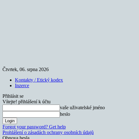
Čtvrtek, 06. srpna 2026
Kontakty / Etický kodex
Inzerce
Přihlásit se
Vítejte! přihlášení k účtu
vaše uživatelské jméno
heslo
Forgot your password? Get help
Prohlášení o zásadách ochrany osobních údajů
Obnova hesla