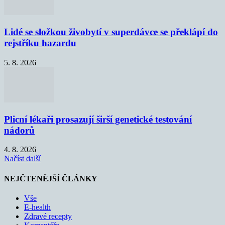
Lidé se složkou živobytí v superdávce se překlápí do
rejstříku hazardu
5. 8. 2026
Plicní lékaři prosazují širší genetické testování
nádorů
4. 8. 2026
Načíst další
NEJČTENĚJŠÍ ČLÁNKY
Vše
E-health
Zdravé recepty