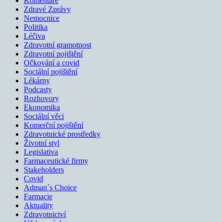
Komentáře
Zdravé Zprávy
Nemocnice
Politika
Léčiva
Zdravotní gramotnost
Zdravotní pojištění
Očkování a covid
Sociální pojištění
Lékárny
Podcasty
Rozhovory
Ekonomika
Sociální věci
Komerční pojištění
Zdravotnické prostředky
Životní styl
Legislativa
Farmaceutické firmy
Stakeholders
Covid
Adman´s Choice
Farmacie
Aktuality
Zdravotnictví