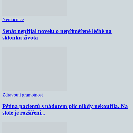
Nemocnice
Senát nepřijal novelu o nepřiměřené léčbě na
sklonku života
Zdravotní gramotnost
Pětina pacientů s nádorem plic nikdy nekouřila. Na
stole je rozšíření...