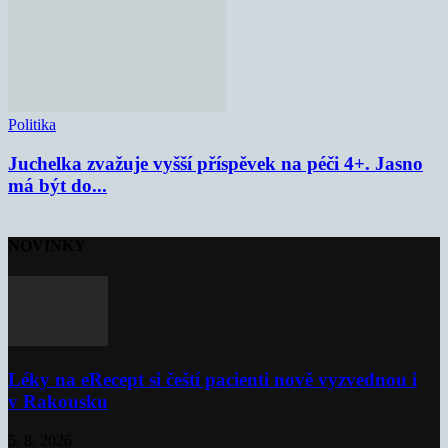
Politika
Juchelka zvažuje vyšší příspěvek na péči 4+. Jasno
má být do...
NOVINKY
Léky na eRecept si čeští pacienti nově vyzvednou i
v Rakousku
5. 8. 2026