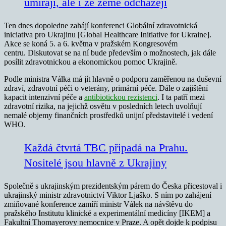
umírají, ale i ze země odcházejí
Ten dnes dopoledne zahájí konferenci Globální zdravotnická
iniciativa pro Ukrajinu [Global Healthcare Initiative for Ukraine].
Akce se koná 5. a 6. května v pražském Kongresovém
centru. Diskutovat se na ní bude především o možnostech, jak dále
posílit zdravotnickou a ekonomickou pomoc Ukrajině.
Podle ministra Válka má jít hlavně o podporu zaměřenou na duševní
zdraví, zdravotní péči o veterány, primární péče. Dále o zajištění
kapacit intenzivní péče a
antibiotickou rezistenci
. I ta patří mezi
zdravotní rizika, na jejichž osvětu v posledních letech uvolňují
nemalé objemy finančních prostředků unijní představitelé i vedení
WHO.
Každá čtvrtá TBC připadá na Prahu.
Nositelé jsou hlavně z Ukrajiny
Společně s ukrajinským prezidentským párem do Česka přicestoval i
ukrajinský ministr zdravotnictví Viktor Ljaško. S ním po zahájení
zmiňované konference zamíří ministr Válek na návštěvu do
pražského Institutu klinické a experimentální medicíny [IKEM] a
Fakultní Thomayerovy nemocnice v Praze. A opět dojde k podpisu