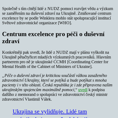
Společně s tím chtějí lidé z NUDZ pomoci rozvíjet vědu a výzkum
se zaměřením na duševní zdraví na Ukrajině. Zmiňované centrum
excelence by se podle Winklera mohlo stát spolupracující institucí
Světové zdravotnické organizace [WHO].
Centrum excelence pro péči o duševní
zdraví
Konkrétněji pak uvedl, že lidé z NUDZ mají v plánu vyškolit na
Ukrajině pětačtyřicet mladých výzkumných pracovníků. Hlavním
partnerem pro ně je ukrajinské CCMH [Coordinating Center for
Mental Health of the Cabinet of Ministers of Ukraine].
„Péče o duševní zdraví je kritickou součástí válkou zasaženého
zdravotnictví Ukrajiny, které se potýká a bude potýkat s mnoha
pacienty i v této oblasti. Česká republika je i zde připravena našim
ukrajinským spojencům maximálně pomoci,
“
uvedl
k podpisu
dalšího z memorand o spolupráci ve zdravotnictví český ministr
zdravotnictví Vlastimil Válek.
Ukrajina se vylidňuje. Lidé tam