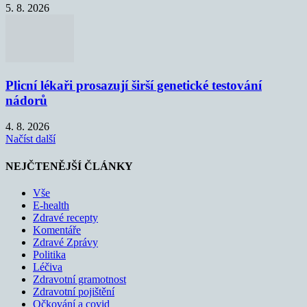
5. 8. 2026
Plicní lékaři prosazují širší genetické testování
nádorů
4. 8. 2026
Načíst další
NEJČTENĚJŠÍ ČLÁNKY
Vše
E-health
Zdravé recepty
Komentáře
Zdravé Zprávy
Politika
Léčiva
Zdravotní gramotnost
Zdravotní pojištění
Očkování a covid