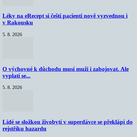
Léky na eRecept si čeští pacienti nově vyzvednou i
v Rakousku
5. 8. 2026
O výchovné k důchodu musí muži i zabojovat. Ale
vyplatí se...
5. 8. 2026
Lidé se složkou živobytí v superdávce se překlápí do
rejstříku hazardu