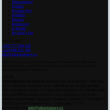
Zdravotnictví
Politika
Sociální věci
Pojištění
Pharma
Rozhovory
E-Health
Ke kávě i čaji
KONTAKT
+420 777 264 528
+420 606 831 394
info@zdravezpravy.cz
Obsah serveru je chráněn autorským právem. Jakékoli jeho užití včetně
publikování nebo jiného šíření je zakázáno bez předchozího písemného
souhlasu Copywrite Company s.r.o.
O NÁS
ZdraveZpravy.cz
přinášejí informace ze zdravotnictví, zdravotní
péče a zdravého životního stylu s přesahem do sociální politiky.
Provozovatelem serveru je Copywrite Company s.r.o. Publikování
nebo další šíření obsahu serveru www.zdravezpravy.cz je bez
souhlasu společnosti Copywrite Company zakázáno. Copyright [c]
2020 Copywrite Company s.r.o. / Copyright [c] ČTK.
Kontaktujte nás:
info@zdravezpravy.cz