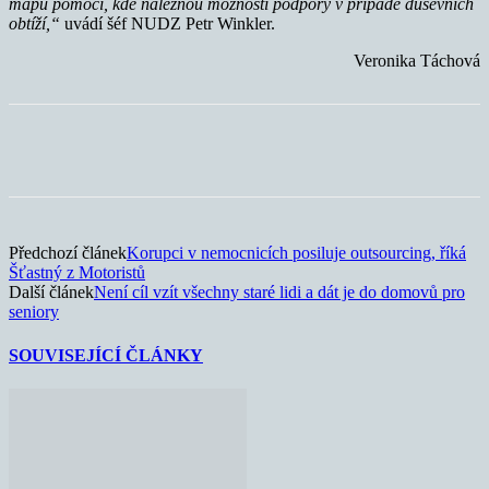
mapu pomoci, kde naleznou možnosti podpory v případě duševních
obtíží,“
uvádí šéf NUDZ Petr Winkler.
Veronika Táchová
Předchozí článek
Korupci v nemocnicích posiluje outsourcing, říká
Šťastný z Motoristů
Další článek
Není cíl vzít všechny staré lidi a dát je do domovů pro
seniory
SOUVISEJÍCÍ ČLÁNKY