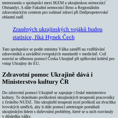
memoranda o spolupráci mezi IKEM a ukrajinskou nemocnicí
Ohmatdyt. A dále Fakultní nemocnicí Brno a Regionálním
zdravotnickým centrem pro rodinné zdraví při Dněpropetrovské
oblastní radě.
Zraněných ukrajinských vojáků budou
statisíce, říká Hynek Čech
Tato spolupráce se podle ministra Válka zaměří na vzdělávání
zdravotníků a zavádění evropských standardů v medicíně. Což
souvisí se slíbenou pomocí Česka Ukrajině při splňování kritérií pro
vstup Ukrajiny do EU.
Zdravotní pomoc Ukrajině dává i
Ministerstvo kultury ČR
Do zdravotní pomoci Ukrajině se zapojuje i české ministerstvo
kultury. To dojednalo proškolení ukrajinských terapeutů pracovníky
z českého NUDZ. Tito ukrajinští terapeuti nyní proškolí asi dvacítku
lvovských umělců, aby ti dále pomocí arteterapie pomáhali
ukrajinským lidem s duševními problémy, které se u nich rozvinuly
v důsledku války.