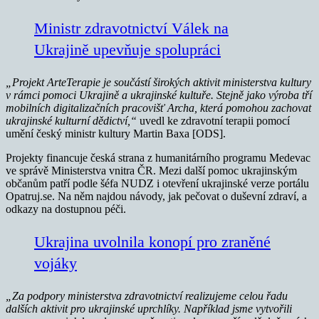
Ministr zdravotnictví Válek na
Ukrajině upevňuje spolupráci
„Projekt ArteTerapie je součástí širokých aktivit ministerstva kultury
v rámci pomoci Ukrajině a ukrajinské kultuře. Stejně jako výroba tří
mobilních digitalizačních pracovišť Archa, která pomohou zachovat
ukrajinské kulturní dědictví,“
uvedl ke zdravotní terapii pomocí
umění český ministr kultury Martin Baxa [ODS].
Projekty financuje česká strana z humanitárního programu Medevac
ve správě Ministerstva vnitra ČR. Mezi další pomoc ukrajinským
občanům patří podle šéfa NUDZ i otevření ukrajinské verze portálu
Opatruj.se. Na něm najdou návody, jak pečovat o duševní zdraví, a
odkazy na dostupnou péči.
Ukrajina uvolnila konopí pro zraněné
vojáky
„Za podpory ministerstva zdravotnictví realizujeme celou řadu
dalších aktivit pro ukrajinské uprchlíky. Například jsme vytvořili