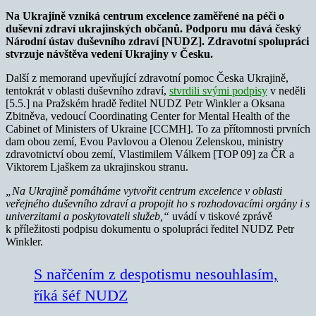
Na Ukrajině vzniká centrum excelence zaměřené na péči o
duševní zdraví ukrajinských občanů. Podporu mu dává český
Národní ústav duševního zdraví [NUDZ]. Zdravotní spolupráci
stvrzuje návštěva vedení Ukrajiny v Česku.
Další z memorand upevňující zdravotní pomoc Česka Ukrajině,
tentokrát v oblasti duševního zdraví,
stvrdili svými podpisy
v neděli
[5.5.] na Pražském hradě ředitel NUDZ Petr Winkler a Oksana
Zbitněva, vedoucí Coordinating Center for Mental Health of the
Cabinet of Ministers of Ukraine [CCMH]. To za přítomnosti prvních
dam obou zemí, Evou Pavlovou a Olenou Zelenskou, ministry
zdravotnictví obou zemí, Vlastimilem Válkem [TOP 09] za ČR a
Viktorem Ljaškem za ukrajinskou stranu.
„Na Ukrajině pomáháme vytvořit centrum excelence v oblasti
veřejného duševního zdraví a propojit ho s rozhodovacími orgány i s
univerzitami a poskytovateli služeb,“
uvádí v tiskové zprávě
k příležitosti podpisu dokumentu o spolupráci ředitel NUDZ Petr
Winkler.
S nařčením z despotismu nesouhlasím,
říká šéf NUDZ