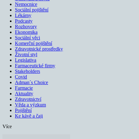
Nemocnice
Sociální pojištění
Lékárny
Podcasty
Rozhovory
Ekonomika
Sociální věci
Komerční pojištění
Zdravotnické prostředky
Životní styl
Legislativa
Farmaceutické firmy
Stakeholders
Covid
Adman´s Choice
Farmacie
Aktuality
Zdravotnictví
Věda a výzkum
Pojištění
Ke kávě a čaji
Více