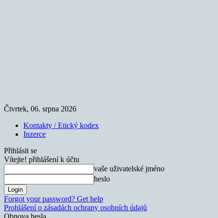
Čtvrtek, 06. srpna 2026
Kontakty / Etický kodex
Inzerce
Přihlásit se
Vítejte! přihlášení k účtu
vaše uživatelské jméno
heslo
Forgot your password? Get help
Prohlášení o zásadách ochrany osobních údajů
Obnova hesla