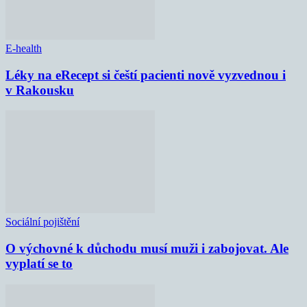
E-health
Léky na eRecept si čeští pacienti nově vyzvednou i
v Rakousku
Sociální pojištění
O výchovné k důchodu musí muži i zabojovat. Ale
vyplatí se to