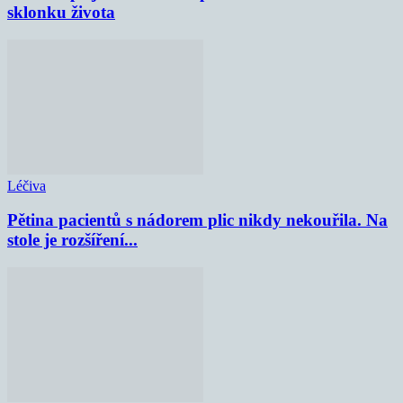
sklonku života
Léčiva
Pětina pacientů s nádorem plic nikdy nekouřila. Na
stole je rozšíření...