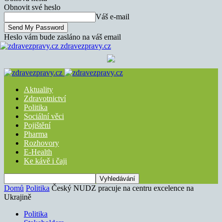
Obnovit své heslo
Váš e-mail
Heslo vám bude zasláno na váš email
zdravezpravy.cz
Aktuality
Zdravotnictví
Politika
Sociální věci
Pojištění
Pharma
Rozhovory
E-Health
Ke kávě i čaji
Domů
Politika
Český NUDZ pracuje na centru excelence na
Ukrajině
Politika