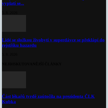
vyplatí se...
5. 8. 2026
Lidé se složkou živobytí v superdávce se překlápí do
rejstříku hazardu
5. 8. 2026
NEJDISKUTOVANĚJŠÍ ČLÁNKY
Část lékařů tvrdě zaútočila na prezidenta ČLK
Kubka