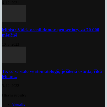
6. 12. 2021
Ministr Válek ocenil domov pro seniory za 70 000
měsíčně
10. 3. 2023
To, co se stalo ve stomatologii, je šílená ostuda, říká
Milan...
5. 12. 2022
Hlavní rubriky
Aktuality