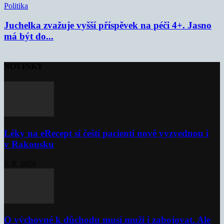
Politika
Juchelka zvažuje vyšší příspěvek na péči 4+. Jasno
má být do...
NOVINKY
Léky na eRecept si čeští pacienti nově vyzvednou i
v Rakousku
5. 8. 2026
O výchovné k důchodu musí muži i zabojovat. Ale