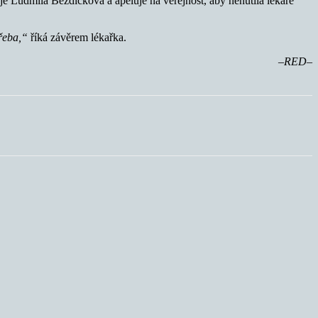
je Ludmila Bezdíčková a apeluje na veřejnost, aby nenutila lékaře
třeba,“
říká závěrem lékařka.
–RED–