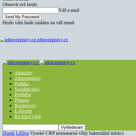
Obnovit své heslo
Váš e-mail
Heslo vám bude zasláno na váš email
zdravezpravy.cz
Aktuality
Zdravotnictví
Politika
Sociální věci
Pojištění
Pharma
Rozhovory
E-Health
Ke kávě i čaji
Domů
Léčiva
Vysoké CRP neznamená vždy bakteriální infekci