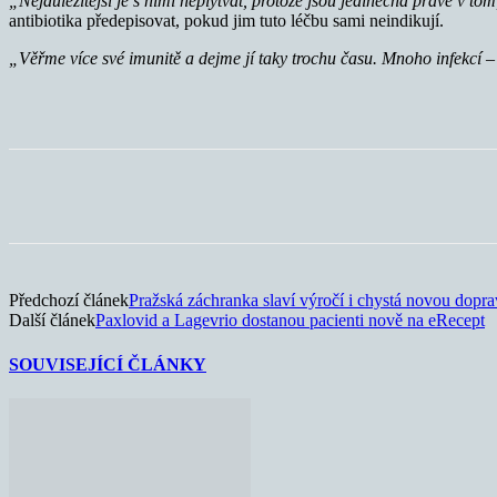
„Nejdůležitější je s nimi neplýtvat, protože jsou jedinečná právě v tom
antibiotika předepisovat, pokud jim tuto léčbu sami neindikují.
„Věřme více své imunitě a dejme jí taky trochu času. Mnoho infekcí –
Sdílet
Předchozí článek
Pražská záchranka slaví výročí i chystá novou dopra
Další článek
Paxlovid a Lagevrio dostanou pacienti nově na eRecept
SOUVISEJÍCÍ ČLÁNKY