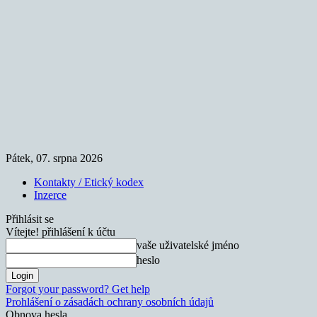
Pátek, 07. srpna 2026
Kontakty / Etický kodex
Inzerce
Přihlásit se
Vítejte! přihlášení k účtu
vaše uživatelské jméno
heslo
Forgot your password? Get help
Prohlášení o zásadách ochrany osobních údajů
Obnova hesla