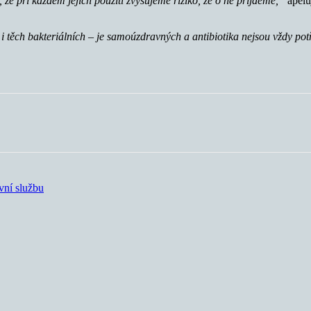
, že při každém jejich použití zvyšujeme riziko, že o ně přijdeme,“
apelu
 i těch bakteriálních – je samoúzdravných a antibiotika nejsou vždy po
vní službu