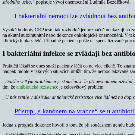
středního ucha,“
popisuje vývoj onemocnění Ludmila Bezdíčková.
I bakteriální nemoci lze zvládnout bez antibi
Vysoké hodnoty CRP testu tak rozhodně jednoznačně neukazují na zán
na akutní autoimunitní nebo dokonce onkologické onemocnění. V takov
klinických ukazatelů. Případně pacienta pošle na specializované praco
I bakteriální infekce se zvládají bez antibi
Praktičtí lékaři se dnes snaží pacienty léčit co nejvíce cíleně. To zn
naopak mohlo v takových situacích ublížit tím, že nemoc takzvaně zama
„Dalším velkým problémem je skutečnost, že při nevhodném užívání an
tím, že
antibiotická rezistence
je celosvětový problém.
„U nás zemře v důsledku antibiotické rezistence více lidí než na dop
Přístup „s kanónem na vrabce“ se u antibioti
Jedna z prognóz dokonce hovoří o tom, že při současném trendu bude do