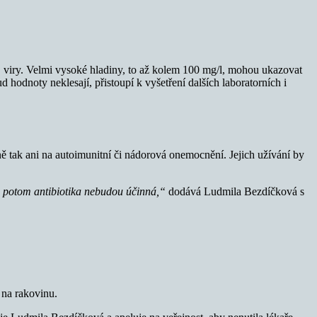
 viry. Velmi vysoké hladiny, to až kolem 100 mg/l, mohou ukazovat
odnoty neklesají, přistoupí k vyšetření dalších laboratorních i
jně tak ani na autoimunitní či nádorová onemocnění. Jejich užívání by
ým potom antibiotika nebudou účinná,“
dodává Ludmila Bezdíčková s
 na rakovinu.