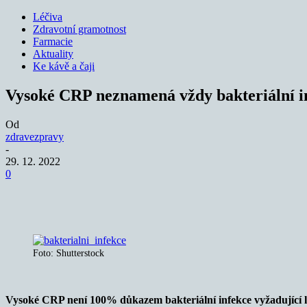
Léčiva
Zdravotní gramotnost
Farmacie
Aktuality
Ke kávě a čaji
Vysoké CRP neznamená vždy bakteriální i
Od
zdravezpravy
-
29. 12. 2022
0
Sdílet
Foto: Shutterstock
Vysoké CRP není 100% důkazem bakteriální infekce vyžadující lé