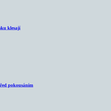
sku klesají
 před pokousáním