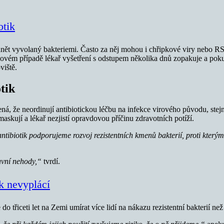
otik
ět vyvolaný bakteriemi. Často za něj mohou i chřipkové viry nebo RS
ém případě lékař vyšetření s odstupem několika dnů zopakuje a pokud h
viště.
otik
amená, že neordinují antibiotickou léčbu na infekce virového původu, ste
skují a lékař nezjistí opravdovou příčinu zdravotních potíží.
tibiotik podporujeme rozvoj rezistentních kmenů bakterií, proti kter
ravní nehody,“
tvrdí.
k nevyplácí
 třiceti let na Zemi umírat více lidí na nákazu rezistentní bakterií než