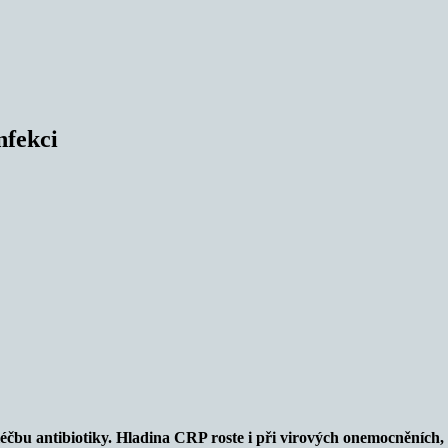
nfekci
čbu antibiotiky. Hladina CRP roste i při virových onemocněních, 