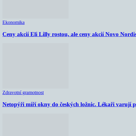
Ekonomika
Ceny akcií Eli Lilly rostou, ale ceny akcií Novo Nordi
Zdravotní gramotnost
Netopýři míří okny do českých ložnic. Lékaři varují