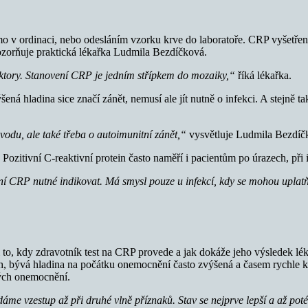
ímo v ordinaci, nebo odesláním vzorku krve do laboratoře. CRP vyšetře
pozorňuje praktická lékařka Ludmila Bezdíčková.
aktory. Stanovení CRP je jedním střípkem do mozaiky,“
říká lékařka.
ená hladina sice značí zánět, nemusí ale jít nutně o infekci. A stejně
ůvodu, ale také třeba o autoimunitní zánět,“
vysvětluje Ludmila Bezdíč
Pozitivní C-reaktivní protein často naměří i pacientům po úrazech, při
ení CRP nutné indikovat. Má smysl pouze u infekcí, kdy se mohou uplatň
i to, kdy zdravotník test na CRP provede a jak dokáže jeho výsledek l
h, bývá hladina na počátku onemocnění často zvýšená a časem rychle kl
vých onemocnění.
dáme vzestup až při druhé vlně příznaků. Stav se nejprve lepší a až pot