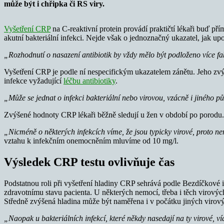
může být i chřipka či RS viry.
Vyšetření CRP
na C-reaktivní protein provádí praktičtí lékaři buď př
akutní bakteriální infekci. Nejde však o jednoznačný ukazatel, jak u
„Rozhodnutí o nasazení antibiotik by vždy mělo být podloženo více f
Vyšetření CRP je podle ní nespecifickým ukazatelem zánětu. Jeho zvýš
infekce vyžadující
léčbu antibiotiky
.
„Může se jednat o infekci bakteriální nebo virovou, vzácně i jiného p
Zvýšené hodnoty CRP lékaři běžně sledují u žen v období po porodu. 
„Nicméně o některých infekcích víme, že jsou typicky virové, proto n
vztahu k infekčním onemocněním mluvíme od 10 mg/l.
Výsledek CRP testu ovlivňuje čas
Podstatnou roli při vyšetření hladiny CRP sehrává podle Bezdíčkové 
zdravotnímu stavu pacienta. U některých nemocí, třeba i těch virovýc
Středně zvýšená hladina může být naměřena i v počátku jiných viro
„Naopak u bakteriálních infekcí, které někdy nasedají na ty virové, ví