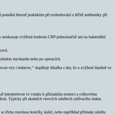
ní pomáhá hlavně praktikům při rozhodování o léčbě antibiotiky při
 tak neukazuje zvýšená hodnota CRP jednoznačně ani na bakteriální
ková.
 infarktu myokardu nebo po operacích.
ovat viry i bakterie,“
doplňuje lékařka s tím, že o zvýšené hladině ve
ékař interpretovat ve vztahu k příznakům nemoci a celkovému
esá. Typicky při akutních virových zánětech zažívacího traktu.
é se třeba rozvinou horečky, kašel, nebo například příznaky zánětu