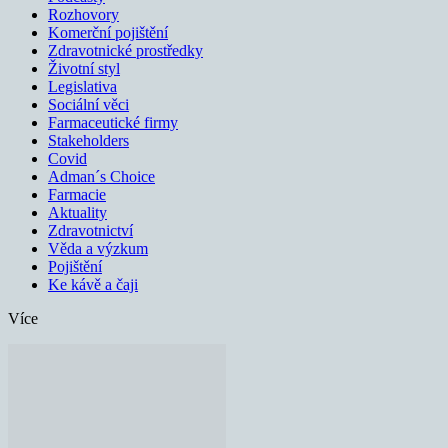
Rozhovory
Komerční pojištění
Zdravotnické prostředky
Životní styl
Legislativa
Sociální věci
Farmaceutické firmy
Stakeholders
Covid
Adman´s Choice
Farmacie
Aktuality
Zdravotnictví
Věda a výzkum
Pojištění
Ke kávě a čaji
Více