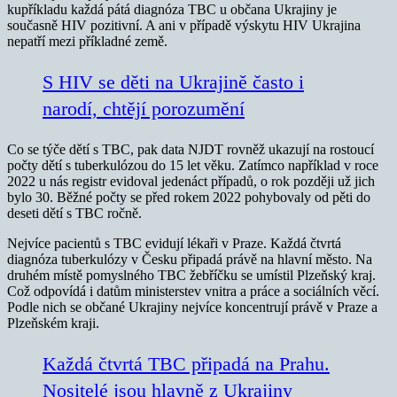
kupříkladu každá pátá diagnóza TBC u občana Ukrajiny je
současně HIV pozitivní. A ani v případě výskytu HIV Ukrajina
nepatří mezi příkladné země.
S HIV se děti na Ukrajině často i
narodí, chtějí porozumění
Co se týče dětí s TBC, pak data NJDT rovněž ukazují na rostoucí
počty dětí s tuberkulózou do 15 let věku. Zatímco například v roce
2022 u nás registr evidoval jedenáct případů, o rok později už jich
bylo 30. Běžné počty se před rokem 2022 pohybovaly od pěti do
deseti dětí s TBC ročně.
Nejvíce pacientů s TBC evidují lékaři v Praze. Každá čtvrtá
diagnóza tuberkulózy v Česku připadá právě na hlavní město. Na
druhém místě pomyslného TBC žebříčku se umístil Plzeňský kraj.
Což odpovídá i datům ministerstev vnitra a práce a sociálních věcí.
Podle nich se občané Ukrajiny nejvíce koncentrují právě v Praze a
Plzeňském kraji.
Každá čtvrtá TBC připadá na Prahu.
Nositelé jsou hlavně z Ukrajiny