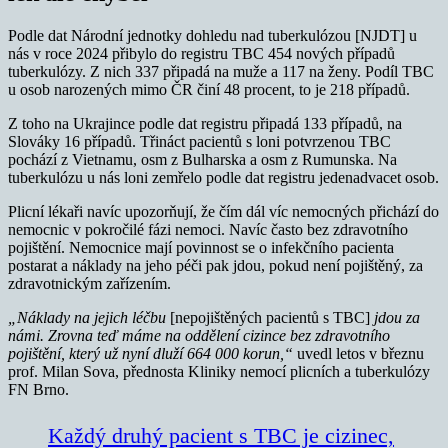
Podle dat Národní jednotky dohledu nad tuberkulózou [NJDT] u
nás v roce 2024 přibylo do registru TBC 454 nových případů
tuberkulózy. Z nich 337 připadá na muže a 117 na ženy. Podíl TBC
u osob narozených mimo ČR činí 48 procent, to je 218 případů.
Z toho na Ukrajince podle dat registru připadá 133 případů, na
Slováky 16 případů. Třináct pacientů s loni potvrzenou TBC
pochází z Vietnamu, osm z Bulharska a osm z Rumunska. Na
tuberkulózu u nás loni zemřelo podle dat registru jedenadvacet osob.
Plicní lékaři navíc upozorňují, že čím dál víc nemocných přichází do
nemocnic v pokročilé fázi nemoci. Navíc často bez zdravotního
pojištění. Nemocnice mají povinnost se o infekčního pacienta
postarat a náklady na jeho péči pak jdou, pokud není pojištěný, za
zdravotnickým zařízením.
„Náklady na jejich léčbu
[nepojištěných pacientů s TBC]
jdou za
námi. Zrovna teď máme na oddělení cizince bez zdravotního
pojištění, který už nyní dluží 664 000 korun,“
uvedl letos v březnu
prof. Milan Sova, přednosta Kliniky nemocí plicních a tuberkulózy
FN Brno.
Každý druhý pacient s TBC je cizinec,