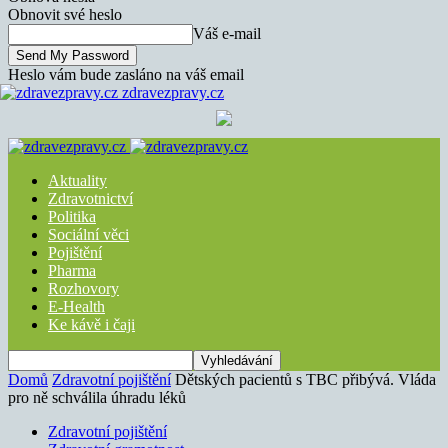
Obnovit své heslo
Váš e-mail
Heslo vám bude zasláno na váš email
zdravezpravy.cz
Aktuality
Zdravotnictví
Politika
Sociální věci
Pojištění
Pharma
Rozhovory
E-Health
Ke kávě i čaji
Domů
Zdravotní pojištění
Dětských pacientů s TBC přibývá. Vláda
pro ně schválila úhradu léků
Zdravotní pojištění