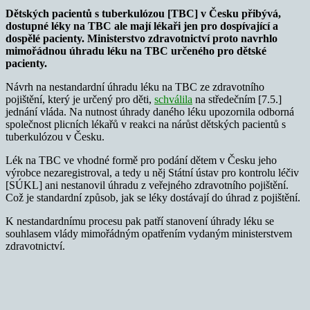
Dětských pacientů s tuberkulózou [TBC] v Česku přibývá,
dostupné léky na TBC ale mají lékaři jen pro dospívající a
dospělé pacienty. Ministerstvo zdravotnictví proto navrhlo
mimořádnou úhradu léku na TBC určeného pro dětské
pacienty.
Návrh na nestandardní úhradu léku na TBC ze zdravotního
pojištění, který je určený pro děti,
schválila
na středečním [7.5.]
jednání vláda. Na nutnost úhrady daného léku upozornila odborná
společnost plicních lékařů v reakci na nárůst dětských pacientů s
tuberkulózou v Česku.
Lék na TBC ve vhodné formě pro podání dětem v Česku jeho
výrobce nezaregistroval, a tedy u něj Státní ústav pro kontrolu léčiv
[SÚKL] ani nestanovil úhradu z veřejného zdravotního pojištění.
Což je standardní způsob, jak se léky dostávají do úhrad z pojištění.
K nestandardnímu procesu pak patří stanovení úhrady léku se
souhlasem vlády mimořádným opatřením vydaným ministerstvem
zdravotnictví.