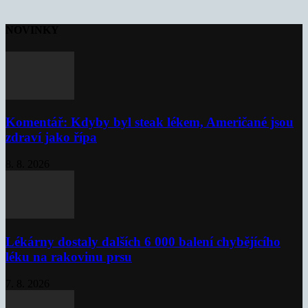
NOVINKY
Komentář: Kdyby byl steak lékem, Američané jsou
zdraví jako řípa
8. 8. 2026
Lékárny dostaly dalších 6 000 balení chybějícího
léku na rakovinu prsu
7. 8. 2026