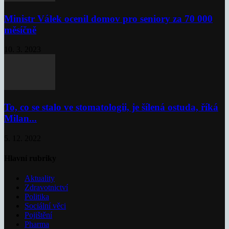
Ministr Válek ocenil domov pro seniory za 70 000
měsíčně
10. 3. 2023
To, co se stalo ve stomatologii, je šílená ostuda, říká
Milan...
5. 12. 2022
Hlavní rubriky
Aktuality
Zdravotnictví
Politika
Sociální věci
Pojištění
Pharma