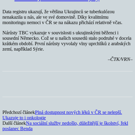
Data registru ukazují, že většina Ukrajinců se tuberkulózou
nenakazila u nás, ale ve své domovině. Díky kvalitnímu
monitoringu nemoci v ČR se na nákazu přichází relativně včas.
Nárůsty TBC vykazuje v souvislosti s ukrajinskými běženci i
sousední Německo. Což se u našich sousedů stalo podruhé v docela
krátkém období. První nárůsty vyvolaly vlny uprchlíků z arabských
zemí, například Sýrie.
–ČTK/VRN–
Předchozí článek
Plná dostupnost nových léků v ČR se nelepší.
Ukazuje to i onkologie
Další článek
Na sociální služby nedošlo, důležitější je školství, řekl
poslanec Benda