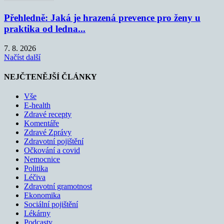
Přehledně: Jaká je hrazená prevence pro ženy u
praktika od ledna...
7. 8. 2026
Načíst další
NEJČTENĚJŠÍ ČLÁNKY
Vše
E-health
Zdravé recepty
Komentáře
Zdravé Zprávy
Zdravotní pojištění
Očkování a covid
Nemocnice
Politika
Léčiva
Zdravotní gramotnost
Ekonomika
Sociální pojištění
Lékárny
Podcasty