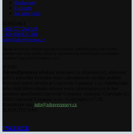
Rozhovory
E-Health
Ke kávě i čaji
KONTAKT
+420 777 264 528
+420 606 831 394
info@zdravezpravy.cz
Obsah serveru je chráněn autorským právem. Jakékoli jeho užití včetně
publikování nebo jiného šíření je zakázáno bez předchozího písemného
souhlasu Copywrite Company s.r.o.
O NÁS
ZdraveZpravy.cz
přinášejí informace ze zdravotnictví, zdravotní
péče a zdravého životního stylu s přesahem do sociální politiky.
Provozovatelem serveru je Copywrite Company s.r.o. Publikování
nebo další šíření obsahu serveru www.zdravezpravy.cz je bez
souhlasu společnosti Copywrite Company zakázáno. Copyright [c]
2020 Copywrite Company s.r.o. / Copyright [c] ČTK.
Kontaktujte nás:
info@zdravezpravy.cz
SLEDUJTE NÁS
INZERCE