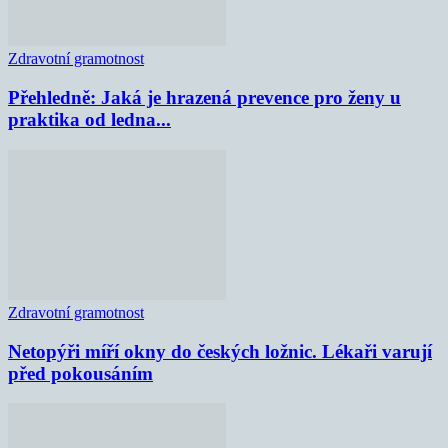
Zdravotní gramotnost
Přehledně: Jaká je hrazená prevence pro ženy u
praktika od ledna...
Zdravotní gramotnost
Netopýři míří okny do českých ložnic. Lékaři varují
před pokousáním