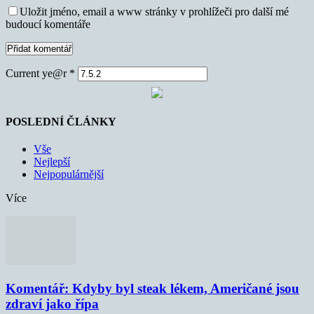
Uložit jméno, email a www stránky v prohlížeči pro další mé
budoucí komentáře
Current ye@r
*
POSLEDNÍ ČLÁNKY
Vše
Nejlepší
Nejpopulárnější
Více
Komentář: Kdyby byl steak lékem, Američané jsou
zdraví jako řípa