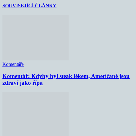
SOUVISEJÍCÍ ČLÁNKY
Komentáře
Komentář: Kdyby byl steak lékem, Američané jsou
zdraví jako řípa