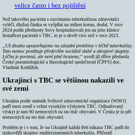
velice často i bez pojištění
Než takového pacienta s rozvinutou tuberkulózou zdravotníci
vyléčí, dlužná částka se vyšplhá na milion korun, dodal. V roce
2024 podle přednosty Sovy hospitalizovali jen na jeho klinice
šestatřicet pacientů s TBC, to je o devět více než v roce 2023.
„Už dlouho upozorňujeme na zásadní problémy v léčbě tuberkulózy.
Tato nemoc postihuje především sociálně slabé a okrajové skupiny.
Léčba je povinná, ale není plně hrazena,“
uvedl již dříve předseda
České pneumologické a ftizeologické společnosti [ČPFS] doc.
Vladimír Koblížek.
Ukrajinci s TBC se většinou nakazili ve
své zemi
Ukrajina podle statistik Světové zdravotnické organizace [WHO]
patří mezi země s velmi vysokým výskytem TBC. Odhadovaný
výskyt je tam 90 nemocných na sto tisíc obyvatel. V Česku je to pět
nemocných na sto tisíc obyvatel.
Problém je i v tom, že na Ukrajině každá třetí nákaza TBC patří do
rizikovější skupiny multirezistentních tuberkulóz. Přičemž