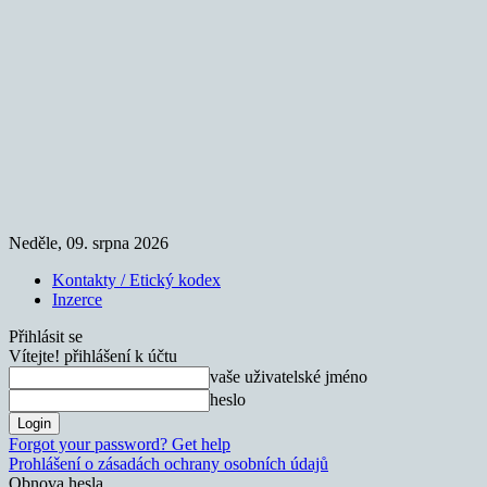
Neděle, 09. srpna 2026
Kontakty / Etický kodex
Inzerce
Přihlásit se
Vítejte! přihlášení k účtu
vaše uživatelské jméno
heslo
Forgot your password? Get help
Prohlášení o zásadách ochrany osobních údajů
Obnova hesla