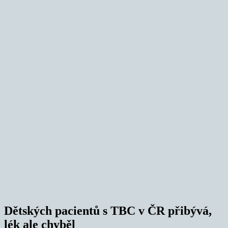
Dětských pacientů s TBC v ČR přibývá,
lék ale chyběl