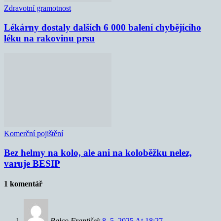
Zdravotní gramotnost
Lékárny dostaly dalších 6 000 balení chybějícího
léku na rakovinu prsu
Komerční pojištění
Bez helmy na kolo, ale ani na koloběžku nelez,
varuje BESIP
1 komentář
Balco František
8. 5. 2025 At 18:27