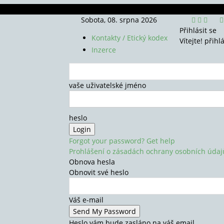
Sobota, 08. srpna 2026
Přihlásit se
Kontakty / Etický kodex
Vítejte! přihl
Inzerce
vaše uživatelské jméno
heslo
Forgot your password? Get help
Prohlášení o zásadách ochrany osobních údaj
Obnova hesla
Obnovit své heslo
Váš e-mail
Heslo vám bude zasláno na váš email