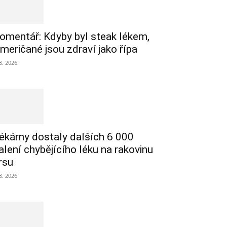
omentář: Kdyby byl steak lékem,
meričané jsou zdraví jako řípa
 8. 2026
ékárny dostaly dalších 6 000
alení chybějícího léku na rakovinu
rsu
 8. 2026