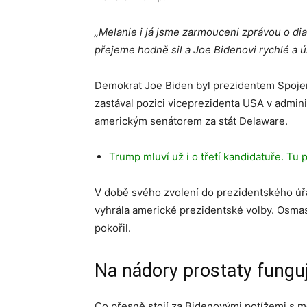
„Melanie i já jsme zarmouceni zprávou o di
přejeme hodně sil a Joe Bidenovi rychlé a 
Demokrat Joe Biden byl prezidentem Spojen
zastával pozici viceprezidenta USA v admin
americkým senátorem za stát Delaware.
Trump mluví už i o třetí kandidatuře. Tu 
V době svého zvolení do prezidentského úřa
vyhrála americké prezidentské volby. Osmas
pokořil.
Na nádory prostaty fungu
Co přesně stojí za Bidenovými potížemi s mo