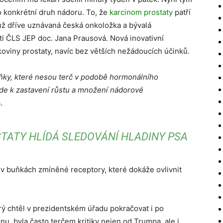
ro konkrétní druh nádoru. To, že
karcinom prostaty
patří
ž dříve uznávaná česká onkoložka a bývalá
 ČLS JEP doc. Jana Prausová. Nová inovativní
rakoviny prostaty, navíc bez větších nežádoucích účinků.
uňky, které nesou terč v podobě hormonálního
jde k zastavení růstu a množení nádorové
.
STATY HLÍDÁ SLEDOVÁNÍ HLADINY PSA
 v buňkách zmíněné receptory, které dokáže ovlivnit
rý chtěl v prezidentském úřadu pokračovat i po
u, byla často terčem kritiky nejen od Trumpa, ale i