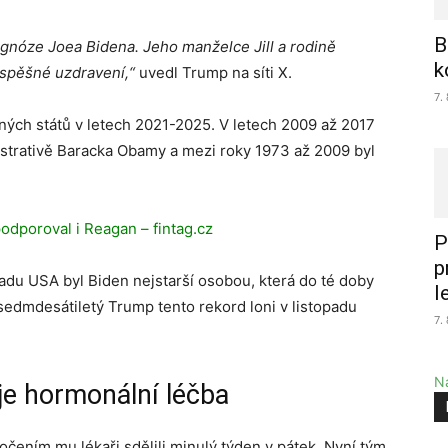
B
agnóze Joea Bidena. Jeho manželce Jill a rodině
k
úspěšné uzdravení,“
uvedl Trump na síti X.
7.
ých států v letech 2021-2025. V letech 2009 až 2017
istrativě Baracka Obamy a mezi roky 1973 až 2009 byl
podporoval i Reagan – fintag.cz
P
p
du USA byl Biden nejstarší osobou, která do té doby
l
edmdesátiletý Trump tento rekord loni v listopadu
7.
Na
je hormonální léčba
čením mu lékaři sdělili minulý týden v pátek. Nyní tým