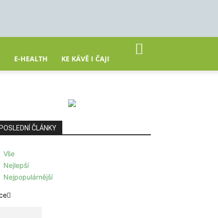
Y
E-HEALTH
KE KÁVĚ I ČAJI
POSLEDNÍ ČLÁNKY
Vše
Nejlepší
Nejpopulárnější
ce