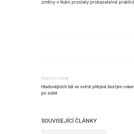
změny v tkáni prostaty prokazatelné prakti
Sdílet
Předchozí článek
Hladovějících lidí ve světě přibývá šestým rok
po sobě
SOUVISEJÍCÍ ČLÁNKY