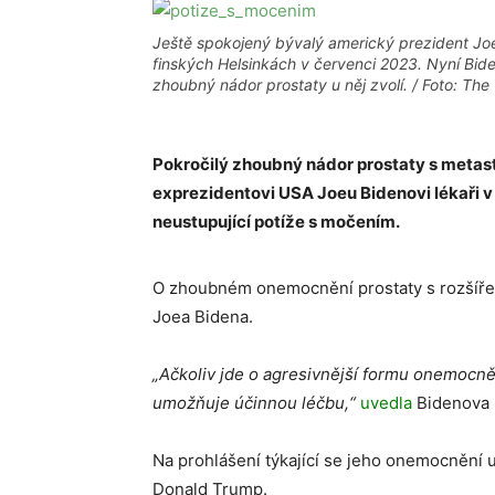
Ještě spokojený bývalý americký prezident Jo
finských Helsinkách v červenci 2023. Nyní Bide
zhoubný nádor prostaty u něj zvolí. / Foto: Th
Pokročilý zhoubný nádor prostaty s metas
exprezidentovi USA Joeu Bidenovi lékaři v 
neustupující potíže s močením.
O zhoubném onemocnění prostaty s rozšíření
Joea Bidena.
„Ačkoliv jde o agresivnější formu onemocněn
umožňuje účinnou léčbu,“
uvedla
Bidenova 
Na prohlášení týkající se jeho onemocnění u
Donald Trump.