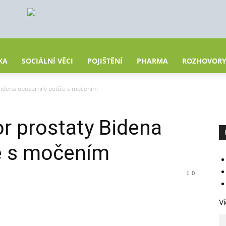
KA
SOCIÁLNÍ VĚCI
POJIŠTĚNÍ
PHARMA
ROZHOVOR
idena upozornily potíže s močením
r prostaty Bidena
že s močením
0
Ví