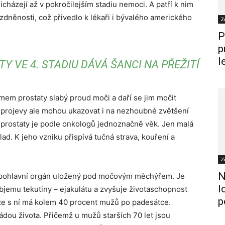
cházejí až v pokročilejším stadiu nemoci. A patří k nim
zdněnosti, což přivedlo k lékaři i bývalého amerického
Z
P
p
l
Y VE 4. STADIU DÁVÁ ŠANCI NA PŘEŽITÍ
omem prostaty slabý proud moči a daří se jim močit
 projevy ale mohou ukazovat i na nezhoubné zvětšení
 prostaty je podle onkologů jednoznačně věk. Jen malá
d. K jeho vzniku přispívá tučná strava, kouření a
Z
N
ý pohlavní orgán uložený pod močovým měchýřem. Je
l
jemu tekutiny – ejakulátu a zvyšuje životaschopnost
p
íže s ní má kolem 40 procent mužů po padesátce.
ádou života. Přičemž u mužů starších 70 let jsou