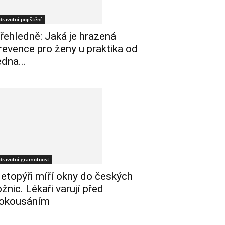
dravotní pojištění
řehledně: Jaká je hrazená
revence pro ženy u praktika od
edna...
dravotní gramotnost
etopýři míří okny do českých
ožnic. Lékaři varují před
okousáním