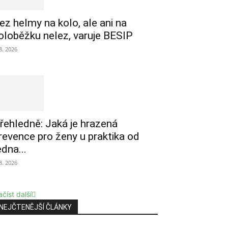
ez helmy na kolo, ale ani na
oloběžku nelez, varuje BESIP
 8. 2026
řehledně: Jaká je hrazená
revence pro ženy u praktika od
edna...
 8. 2026
číst další
NEJČTENĚJŠÍ ČLÁNKY