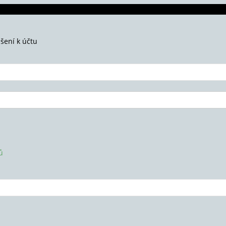
ášení k účtu
ů