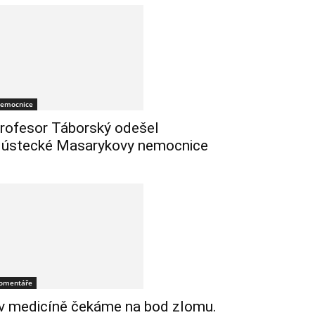
emocnice
rofesor Táborský odešel
 ústecké Masarykovy nemocnice
omentáře
 v medicíně čekáme na bod zlomu.