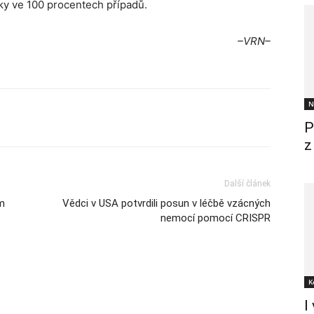
cky ve 100 procentech případů.
–VRN–
N
P
z
Další článek
em
Vědci v USA potvrdili posun v léčbě vzácných
nemocí pomocí CRISPR
K
I