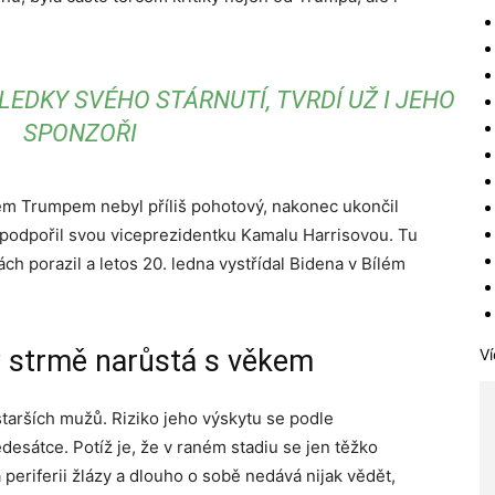
EDKY SVÉHO STÁRNUTÍ, TVRDÍ UŽ I JEHO
SPONZOŘI
dem Trumpem nebyl příliš pohotový, nakonec ukončil
podpořil svou viceprezidentku Kamalu Harrisovou. Tu
h porazil a letos 20. ledna vystřídal Bidena v Bílém
y strmě narůstá s věkem
Ví
starších mužů. Riziko jeho výskytu se podle
desátce. Potíž je, že v raném stadiu se jen těžko
periferii žlázy a dlouho o sobě nedává nijak vědět,