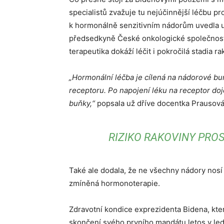
specialistů zvažuje tu nejúčinnější léčbu p
k hormonálně senzitivním nádorům uvedla u
předsedkyně České onkologické společnosti
terapeutika dokáží léčit i pokročilá stadia 
„Hormonální léčba je cílená na nádorové b
receptoru. Po napojení léku na receptor do
buňky,“
popsala už dříve docentka Prausová
RIZIKO RAKOVINY PRO
Také ale dodala, že ne všechny nádory nosí
zmíněná hormonoterapie.
Zdravotní kondice exprezidenta Bidena, kte
skončení svého prvního mandátu letos v ledn