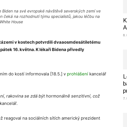
e Biden na své evropské návštěvě severských zemí ve
n čeká na rozhodnutí týmu specialistů, jakou léčbu na
K
e White House
A
8.
tázemi v kostech potvrdili dvaaosmdesátiletému
pátek 16. května. K lékaři Bidena přivedly
m do kostí informovala [18.5.] v
prohlášení
kancelář
L
b
p
í, rakovina se zdá být hormonálně senzitivní, což
7.
kancelář.
ž reagoval na sociálních sítích americký prezident