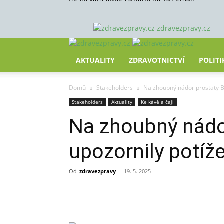
zdravezpravy.cz
AKTUALITY
ZDRAVOTNICTVÍ
POLITI
Domů
Stakeholders
Na zhoubný nádor prostaty B
Stakeholders
Aktuality
Ke kávě a čaji
Na zhoubný nádo
upozornily potí
Od
zdravezpravy
-
19. 5. 2025
Sdílet