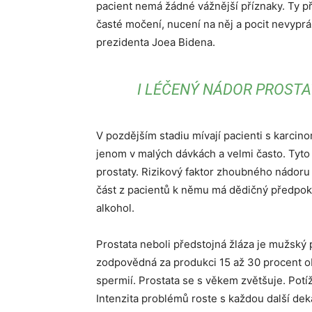
pacient nemá žádné vážnější příznaky. Ty při
časté močení, nucení na něj a pocit nevyprá
prezidenta Joea Bidena.
I LÉČENÝ NÁDOR PROSTAT
V pozdějším stadiu mívají pacienti s karcin
jenom v malých dávkách a velmi často. Tyto
prostaty. Rizikový faktor zhoubného nádoru
část z pacientů k němu má dědičný předpokla
alkohol.
Prostata neboli předstojná žláza je mužsk
zodpovědná za produkci 15 až 30 procent ob
spermií. Prostata se s věkem zvětšuje. Pot
Intenzita problémů roste s každou další dek