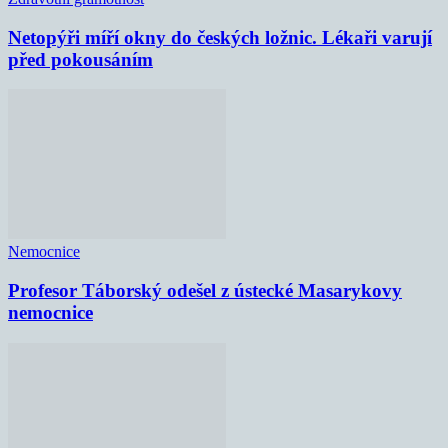
Netopýři míří okny do českých ložnic. Lékaři varují
před pokousáním
Nemocnice
Profesor Táborský odešel z ústecké Masarykovy
nemocnice