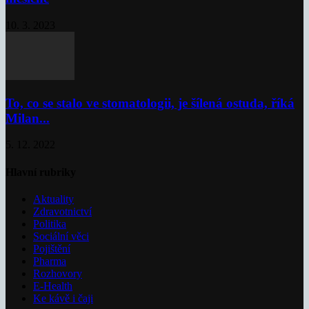
10. 3. 2023
To, co se stalo ve stomatologii, je šílená ostuda, říká
Milan...
5. 12. 2022
Hlavní rubriky
Aktuality
Zdravotnictví
Politika
Sociální věci
Pojištění
Pharma
Rozhovory
E-Health
Ke kávě i čaji