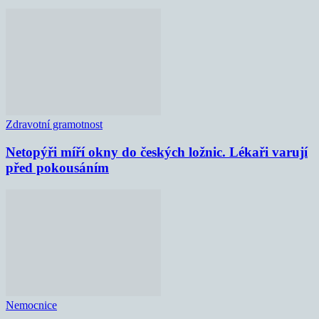
Zdravotní gramotnost
Netopýři míří okny do českých ložnic. Lékaři varují
před pokousáním
Nemocnice