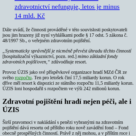
zdravotnictví nefunguje, letos je minus
14 mld. Kč
Dále uvádí, že činnosti prováděné v této souvislosti poskytovateli
jsou jim hrazeny již nyní vyhláškami podle § 17 odst. 5 zákona č.
48/1997 Sb., o veřejném zdravotním pojištění.
„Systematicky správnější je nicméně převést úhradu těchto činností
[hospitalizační výkaznictví, pozn. red.]
mimo základní fondy
zdravotních pojišťoven,“
zdůvodňuje resort.
Provoz ÚZIS jako své příspěvkové organizace hradí MZd ČR ze
svého
rozpočtu
. Ten pro letošek činí 17,5 miliardy korun. O rok
dříve měl resort k dispozici ze státního rozpočtu 11,5 miliardy korun.
ÚZIS loni hospodařil s rozpočtem ve výši 242 milionů korun.
Zdravotní pojištění hradí nejen péči, ale i
ÚZIS
Širší pravomoci v nakládání s penězi vybranými na zdravotním
pojištění dává resortu od příštího roku nově zavádění fond – Fond
obecně prospěšných činností. Právě z něj mohou, a v příštím roce i