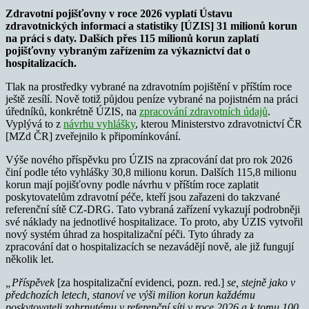
Zdravotní pojišťovny v roce 2026 vyplatí Ústavu
zdravotnických informací a statistiky [ÚZIS] 31 milionů korun
na práci s daty. Dalších přes 115 milionů korun zaplatí
pojišťovny vybraným zařízením za výkaznictví dat o
hospitalizacích.
Tlak na prostředky vybrané na zdravotním pojištění v příštím roce
ještě zesílí. Nově totiž půjdou peníze vybrané na pojistném na práci
úředníků, konkrétně ÚZIS, na
zpracování zdravotních údajů
.
Vyplývá to z
návrhu vyhlášky
, kterou Ministerstvo zdravotnictví ČR
[MZd ČR] zveřejnilo k připomínkování.
Výše nového příspěvku pro ÚZIS na zpracování dat pro rok 2026
činí podle této vyhlášky 30,8 milionu korun. Dalších 115,8 milionu
korun mají pojišťovny podle návrhu v příštím roce zaplatit
poskytovatelům zdravotní péče, kteří jsou zařazeni do takzvané
referenční sítě CZ-DRG. Tato vybraná zařízení vykazují podrobněji
své náklady na jednotlivé hospitalizace. To proto, aby ÚZIS vytvořil
nový systém úhrad za hospitalizační péči. Tyto úhrady za
zpracování dat o hospitalizacích se nezavádějí nově, ale již fungují
několik let.
„Příspěvek
[za hospitalizační evidenci, pozn. red.]
se, stejně jako v
předchozích letech, stanoví ve výši milion korun každému
poskytovateli zahrnutému v referenční síti v roce 2026 a k tomu 100