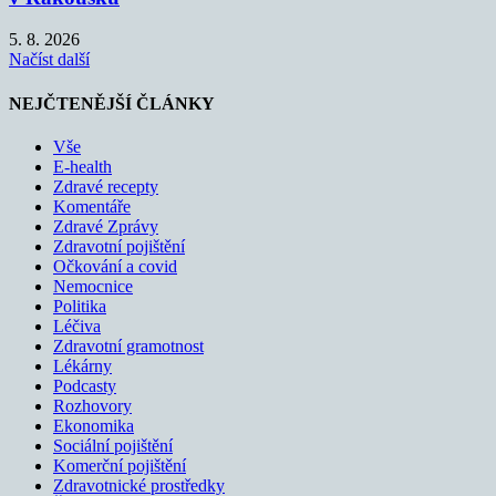
5. 8. 2026
Načíst další
NEJČTENĚJŠÍ ČLÁNKY
Vše
E-health
Zdravé recepty
Komentáře
Zdravé Zprávy
Zdravotní pojištění
Očkování a covid
Nemocnice
Politika
Léčiva
Zdravotní gramotnost
Lékárny
Podcasty
Rozhovory
Ekonomika
Sociální pojištění
Komerční pojištění
Zdravotnické prostředky