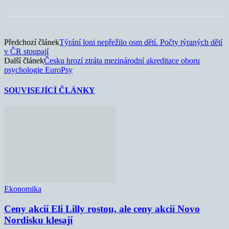
Předchozí článek
Týrání loni nepřežilo osm dětí. Počty týraných dětí
v ČR stoupají
Další článek
Česku hrozí ztráta mezinárodní akreditace oboru
psychologie EuroPsy
SOUVISEJÍCÍ ČLÁNKY
Ekonomika
Ceny akcií Eli Lilly rostou, ale ceny akcií Novo
Nordisku klesají