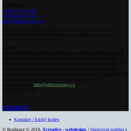
KONTAKT
+420 777 264 528
+420 606 831 394
info@zdravezpravy.cz
Obsah serveru je chráněn autorským právem. Jakékoli jeho užití včetně
publikování nebo jiného šíření je zakázáno bez předchozího písemného
souhlasu Copywrite Company s.r.o.
O NÁS
ZdraveZpravy.cz
přinášejí informace ze zdravotnictví, zdravotní
péče a zdravého životního stylu s přesahem do sociální politiky.
Provozovatelem serveru je Copywrite Company s.r.o. Publikování
nebo další šíření obsahu serveru www.zdravezpravy.cz je bez
souhlasu společnosti Copywrite Company zakázáno. Copyright [c]
2020 Copywrite Company s.r.o. / Copyright [c] ČTK.
Kontaktujte nás:
info@zdravezpravy.cz
SLEDUJTE NÁS
INZERCE
Kontakty / Etický kodex
© Realizace © 2018,
Xcreative - webdesign
. |
Spravovat souhlas s