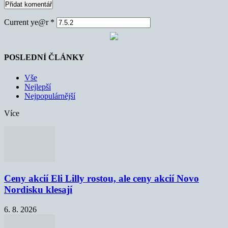
Current ye@r
*
POSLEDNÍ ČLÁNKY
Vše
Nejlepší
Nejpopulárnější
Více
Ceny akcií Eli Lilly rostou, ale ceny akcií Novo
Nordisku klesají
6. 8. 2026