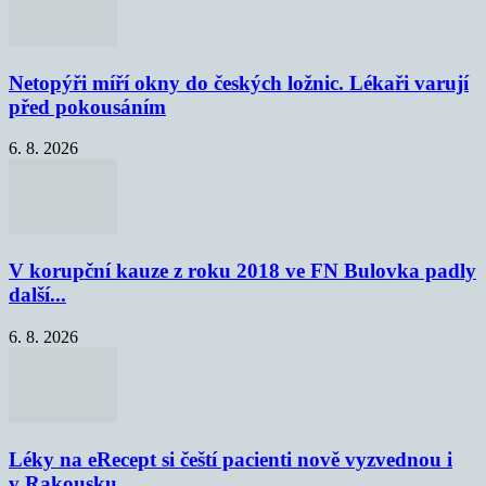
Netopýři míří okny do českých ložnic. Lékaři varují
před pokousáním
6. 8. 2026
V korupční kauze z roku 2018 ve FN Bulovka padly
další...
6. 8. 2026
Léky na eRecept si čeští pacienti nově vyzvednou i
v Rakousku