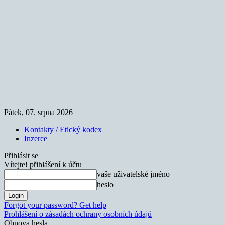
Pátek, 07. srpna 2026
Kontakty / Etický kodex
Inzerce
Přihlásit se
Vítejte! přihlášení k účtu
vaše uživatelské jméno
heslo
Forgot your password? Get help
Prohlášení o zásadách ochrany osobních údajů
Obnova hesla