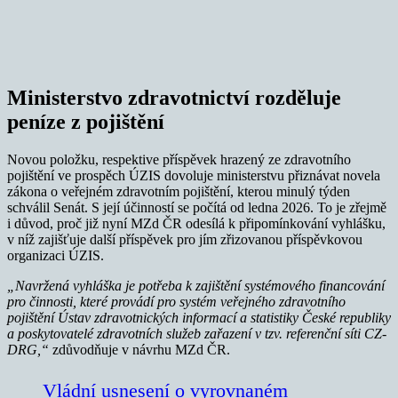
Ministerstvo zdravotnictví rozděluje
peníze z pojištění
Novou položku, respektive příspěvek hrazený ze zdravotního
pojištění ve prospěch ÚZIS dovoluje ministerstvu přiznávat novela
zákona o veřejném zdravotním pojištění, kterou minulý týden
schválil Senát. S její účinností se počítá od ledna 2026. To je zřejmě
i důvod, proč již nyní MZd ČR odesílá k připomínkování vyhlášku,
v níž zajišťuje další příspěvek pro jím zřizovanou příspěvkovou
organizaci ÚZIS.
„Navržená vyhláška je potřeba k zajištění systémového financování
pro činnosti, které provádí pro systém veřejného zdravotního
pojištění Ústav zdravotnických informací a statistiky České republiky
a poskytovatelé zdravotních služeb zařazení v tzv. referenční síti CZ-
DRG,“
zdůvodňuje v návrhu MZd ČR.
Vládní usnesení o vyrovnaném