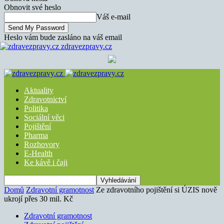
Obnovit své heslo
Váš e-mail
Heslo vám bude zasláno na váš email
zdravezpravy.cz
Aktuality
Zdravotnictví
Politika
Sociální věci
Pojištění
Pharma
Rozhovory
E-Health
Ke kávě i čaji
Domů
Zdravotní gramotnost
Ze zdravotního pojištění si ÚZIS nově
ukrojí přes 30 mil. Kč
Zdravotní gramotnost