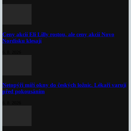
Ceny akcií Eli Lilly rostou, ale ceny akcií Novo
Nordisku klesají
6. 8. 2026
Netopýři míří okny do českých ložnic. Lékaři varují
před pokousáním
6. 8. 2026