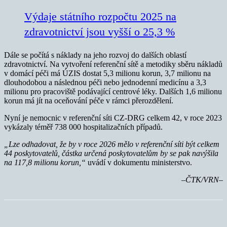
Výdaje státního rozpočtu 2025 na
zdravotnictví jsou vyšší o 25,3 %
Dále se počítá s náklady na jeho rozvoj do dalších oblastí
zdravotnictví. Na vytvoření referenční sítě a metodiky sběru nákladů
v domácí péči má ÚZIS dostat 5,3 milionu korun, 3,7 milionu na
dlouhodobou a následnou péči nebo jednodenní medicínu a 3,3
milionu pro pracoviště podávající centrové léky. Dalších 1,6 milionu
korun má jít na oceňování péče v rámci přerozdělení.
Nyní je nemocnic v referenční síti CZ-DRG celkem 42, v roce 2023
vykázaly téměř 738 000 hospitalizačních případů.
„Lze odhadovat, že by v roce 2026 mělo v referenční síti být celkem
44 poskytovatelů, částka určená poskytovatelům by se pak navýšila
na 117,8 milionu korun,“
uvádí v dokumentu ministerstvo.
–ČTK/VRN–