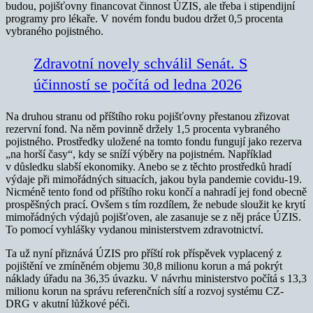
budou, pojišťovny financovat činnost ÚZIS, ale třeba i stipendijní
programy pro lékaře. V novém fondu budou držet 0,5 procenta
vybraného pojistného.
Zdravotní novely schválil Senát. S
účinností se počítá od ledna 2026
Na druhou stranu od příštího roku pojišťovny přestanou zřizovat
rezervní fond. Na něm povinně držely 1,5 procenta vybraného
pojistného. Prostředky uložené na tomto fondu fungují jako rezerva
„na horší časy“, kdy se sníží výběry na pojistném. Například
v důsledku slabší ekonomiky. Anebo se z těchto prostředků hradí
výdaje při mimořádných situacích, jakou byla pandemie covidu-19.
Nicméně tento fond od příštího roku končí a nahradí jej fond obecně
prospěšných prací. Ovšem s tím rozdílem, že nebude sloužit ke krytí
mimořádných výdajů pojišťoven, ale zasanuje se z něj práce ÚZIS.
To pomocí vyhlášky vydanou ministerstvem zdravotnictví.
Ta už nyní přiznává ÚZIS pro příští rok příspěvek vyplacený z
pojištění ve zmíněném objemu 30,8 milionu korun a má pokrýt
náklady úřadu na 36,35 úvazku. V návrhu ministerstvo počítá s 13,3
milionu korun na správu referenčních sítí a rozvoj systému CZ-
DRG v akutní lůžkové péči.