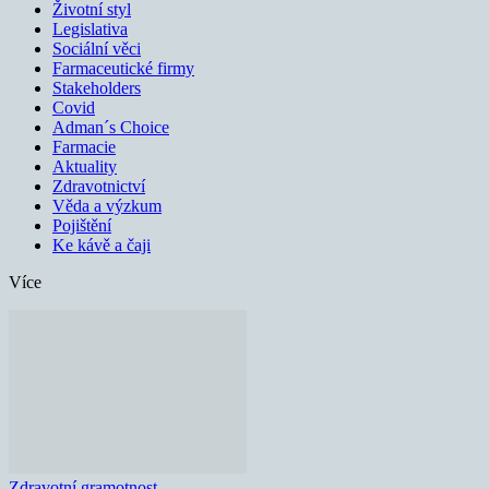
Životní styl
Legislativa
Sociální věci
Farmaceutické firmy
Stakeholders
Covid
Adman´s Choice
Farmacie
Aktuality
Zdravotnictví
Věda a výzkum
Pojištění
Ke kávě a čaji
Více
Zdravotní gramotnost