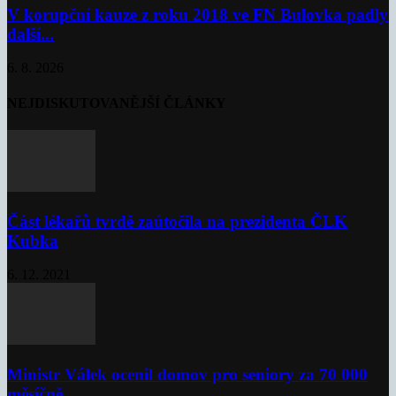
V korupční kauze z roku 2018 ve FN Bulovka padly
další...
6. 8. 2026
NEJDISKUTOVANĚJŠÍ ČLÁNKY
Část lékařů tvrdě zaútočila na prezidenta ČLK
Kubka
6. 12. 2021
Ministr Válek ocenil domov pro seniory za 70 000
měsíčně