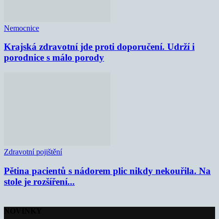
Nemocnice
Krajská zdravotní jde proti doporučení. Udrží i
porodnice s málo porody
Zdravotní pojištění
Pětina pacientů s nádorem plic nikdy nekouřila. Na
stole je rozšíření...
NOVINKY