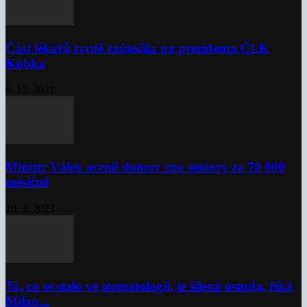
Část lékařů tvrdě zaútočila na prezidenta ČLK
Kubka
6. 12. 2021
Ministr Válek ocenil domov pro seniory za 70 000
měsíčně
10. 3. 2023
To, co se stalo ve stomatologii, je šílená ostuda, říká
Milan...