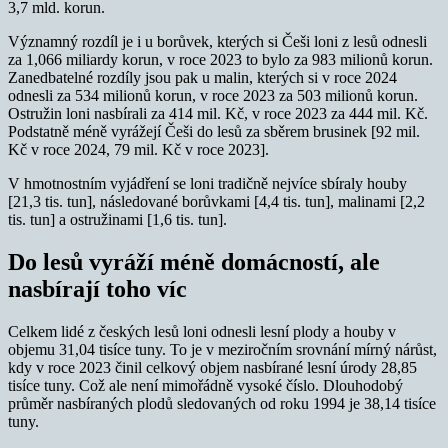
3,7 mld. korun.
Významný rozdíl je i u borůvek, kterých si Češi loni z lesů odnesli
za 1,066 miliardy korun, v roce 2023 to bylo za 983 milionů korun.
Zanedbatelné rozdíly jsou pak u malin, kterých si v roce 2024
odnesli za 534 milionů korun, v roce 2023 za 503 milionů korun.
Ostružin loni nasbírali za 414 mil. Kč, v roce 2023 za 444 mil. Kč.
Podstatně méně vyrážejí Češi do lesů za sběrem brusinek [92 mil.
Kč v roce 2024, 79 mil. Kč v roce 2023].
V hmotnostním vyjádření se loni tradičně nejvíce sbíraly houby
[21,3 tis. tun], následované borůvkami [4,4 tis. tun], malinami [2,2
tis. tun] a ostružinami [1,6 tis. tun].
Do lesů vyráží méně domácností, ale
nasbírají toho víc
Celkem lidé z českých lesů loni odnesli lesní plody a houby v
objemu 31,04 tisíce tuny. To je v meziročním srovnání mírný nárůst,
kdy v roce 2023 činil celkový objem nasbírané lesní úrody 28,85
tisíce tuny. Což ale není mimořádně vysoké číslo. Dlouhodobý
průměr nasbíraných plodů sledovaných od roku 1994 je 38,14 tisíce
tuny.