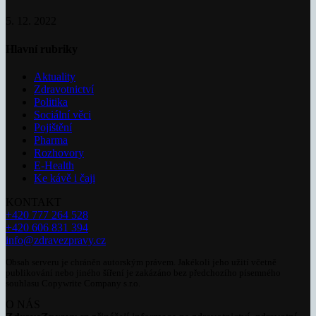
5. 12. 2022
Hlavní rubriky
Aktuality
Zdravotnictví
Politika
Sociální věci
Pojištění
Pharma
Rozhovory
E-Health
Ke kávě i čaji
KONTAKT
+420 777 264 528
+420 606 831 394
info@zdravezpravy.cz
Obsah serveru je chráněn autorským právem. Jakékoli jeho užití včetně
publikování nebo jiného šíření je zakázáno bez předchozího písemného
souhlasu Copywrite Company s.r.o.
O NÁS