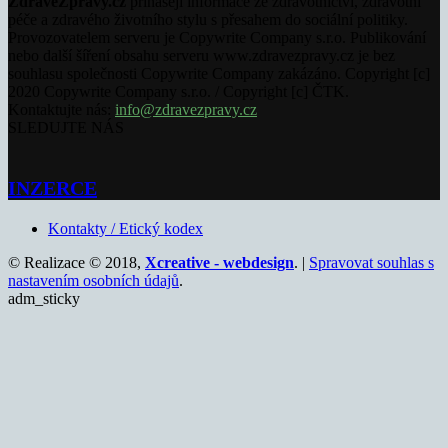
ZdraveZpravy.cz
přinášejí informace ze zdravotnictví, zdravotní
péče a zdravého životního stylu s přesahem do sociální politiky.
Provozovatelem serveru je Copywrite Company s.r.o. Publikování
nebo další šíření obsahu serveru www.zdravezpravy.cz je bez
souhlasu společnosti Copywrite Company zakázáno. Copyright [c]
2020 Copywrite Company s.r.o. / Copyright [c] ČTK.
Kontaktujte nás:
info@zdravezpravy.cz
SLEDUJTE NÁS
INZERCE
Kontakty / Etický kodex
© Realizace © 2018,
Xcreative - webdesign
. |
Spravovat souhlas s
nastavením osobních údajů
.
adm_sticky