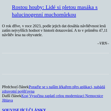
Rostou houby: Lidé si pletou masáka s
halucinogenní muchomůrkou
O rok dříve, v roce 2023, podle jejich dat dosáhla návštěvnost lesů
zatím nejvyšších hodnot v historii dotazování. A to v průměru 47,11
návštěv lesa na obyvatele.
–VRN–
Předchozí článek
Poraďte se s naším lékařem přes aplikaci, nabádá
zdravotní pojišťovna
Další článek
Kraj Vysočina zaplatí celou modernizaci Nemocnice
Jihlava
SOUVISEJÍCÍ ČLÁNKY