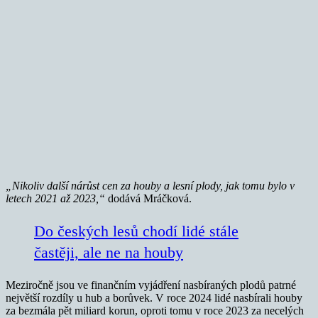
„Nikoliv další nárůst cen za houby a lesní plody, jak tomu bylo v
letech 2021 až 2023,“
dodává Mráčková.
Do českých lesů chodí lidé stále
častěji, ale ne na houby
Meziročně jsou ve finančním vyjádření nasbíraných plodů patrné
největší rozdíly u hub a borůvek. V roce 2024 lidé nasbírali houby
za bezmála pět miliard korun, oproti tomu v roce 2023 za necelých