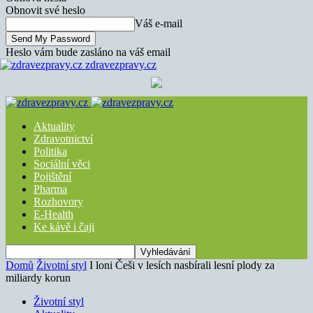
Obnovit své heslo
Váš e-mail
Heslo vám bude zasláno na váš email
zdravezpravy.cz
Aktuality
Zdravotnictví
Politika
Sociální věci
Pojištění
Pharma
Rozhovory
E-Health
Ke kávě i čaji
Domů
Životní styl
I loni Češi v lesích nasbírali lesní plody za
miliardy korun
Životní styl