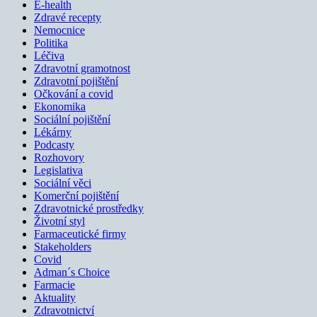
E-health
Zdravé recepty
Nemocnice
Politika
Léčiva
Zdravotní gramotnost
Zdravotní pojištění
Očkování a covid
Ekonomika
Sociální pojištění
Lékárny
Podcasty
Rozhovory
Legislativa
Sociální věci
Komerční pojištění
Zdravotnické prostředky
Životní styl
Farmaceutické firmy
Stakeholders
Covid
Adman´s Choice
Farmacie
Aktuality
Zdravotnictví