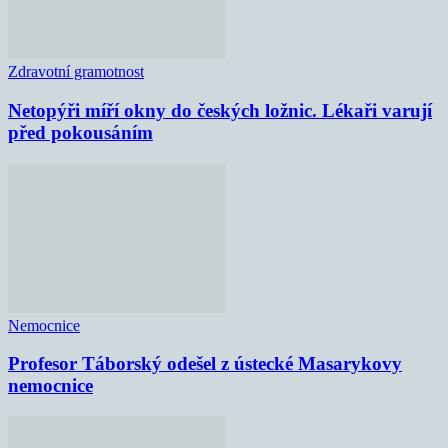
Zdravotní gramotnost
Netopýři míří okny do českých ložnic. Lékaři varují
před pokousáním
Nemocnice
Profesor Táborský odešel z ústecké Masarykovy
nemocnice