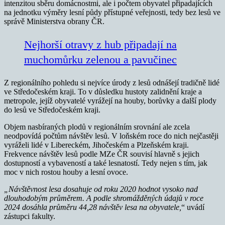
intenzitou sběru domácnostmi, ale i počtem obyvatel připadajících
na jednotku výměry lesní půdy přístupné veřejnosti, tedy bez lesů ve
správě Ministerstva obrany ČR.
Nejhorší otravy z hub připadají na
muchomůrku zelenou a pavučinec
Z regionálního pohledu si nejvíce úrody z lesů odnášejí tradičně lidé
ve Středočeském kraji. To v důsledku hustoty zalidnění kraje a
metropole, jejíž obyvatelé vyrážejí na houby, borůvky a další plody
do lesů ve Středočeském kraji.
Objem nasbíraných plodů v regionálním srovnání ale zcela
neodpovídá počtům návštěv lesů. V loňském roce do nich nejčastěji
vyráželi lidé v Libereckém, Jihočeském a Plzeňském kraji.
Frekvence návštěv lesů podle MZe ČR souvisí hlavně s jejich
dostupností a vybaveností a také lesnatostí. Tedy nejen s tím, jak
moc v nich rostou houby a lesní ovoce.
„Návštěvnost lesa dosahuje od roku 2020 hodnot vysoko nad
dlouhodobým průměrem. A podle shromážděných údajů v roce
2024 dosáhla průměru 44,28 návštěv lesa na obyvatele,
“ uvádí
zástupci fakulty.