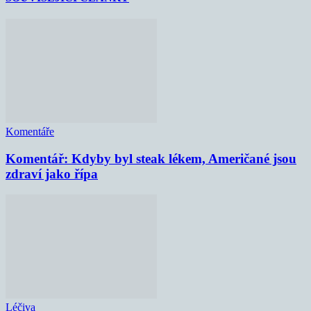
Komentáře
Komentář: Kdyby byl steak lékem, Američané jsou
zdraví jako řípa
Léčiva