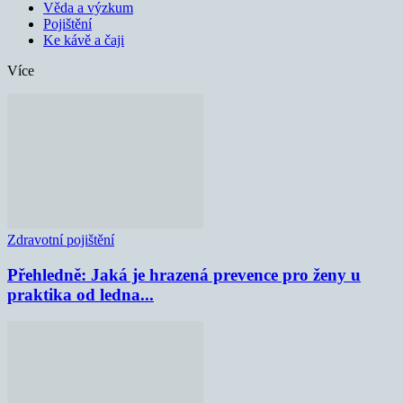
Věda a výzkum
Pojištění
Ke kávě a čaji
Více
Zdravotní pojištění
Přehledně: Jaká je hrazená prevence pro ženy u
praktika od ledna...