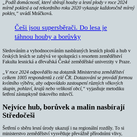
„Podíl domácností, které sbírají houby a lesní plody v roce 2024
mírně poklesl a od rekordního roku 2020 vykazuje každoročně mírný
pokles,“
uvádí Mráčková.
Češi jsou supersběrači. Do lesa je
táhnou houby a borůvky
Sledováním a vyhodnocováním nasbíraných lesních plodů a hub v
českých lesích se zabývá ve spolupráci s resortem zemědělství
Fakulta lesnická a dřevařská České zemědělské univerzity v Praze.
„V roce 2024 odpovědělo na dotazník Ministerstva zemědělství
celkem 1005 respondentů z celé ČR. Dotazování se provádí formou
kvótního výběru, aby odpovídalo zastoupení různých věkových
skupin, pohlaví, krajů nebo velikostí obcí,“
vyjasňuje metodiku
šetření zástupkyně tiskového mluvčí.
Nejvíce hub, borůvek a malin nasbírají
Středočeši
Šetření o sběru lesní úrody ukazují i na regionální rozdíly. To si
ministerstvo zemědělství vysvětluje převážně přírodními vlivy,