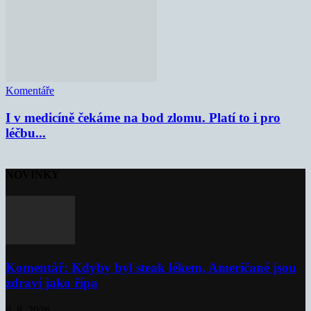
Komentáře
I v medicíně čekáme na bod zlomu. Platí to i pro
léčbu...
NOVINKY
Komentář: Kdyby byl steak lékem, Američané jsou
zdraví jako řípa
8. 8. 2026