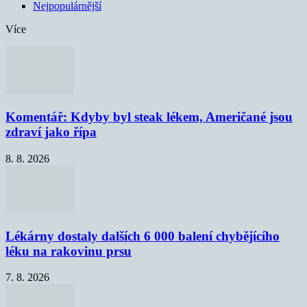
Nejpopulárnější
Více
Komentář: Kdyby byl steak lékem, Američané jsou
zdraví jako řípa
8. 8. 2026
Lékárny dostaly dalších 6 000 balení chybějícího
léku na rakovinu prsu
7. 8. 2026