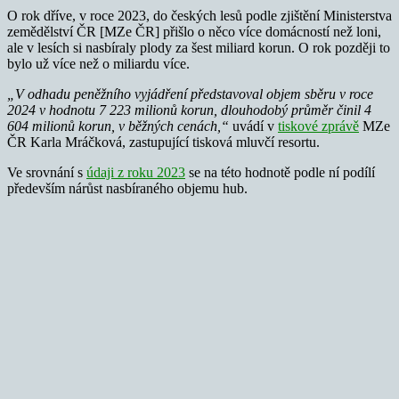
O rok dříve, v roce 2023, do českých lesů podle zjištění Ministerstva
zemědělství ČR [MZe ČR] přišlo o něco více domácností než loni,
ale v lesích si nasbíraly plody za šest miliard korun. O rok později to
bylo už více než o miliardu více.
„V odhadu peněžního vyjádření představoval objem sběru v roce
2024 v hodnotu 7 223 milionů korun, dlouhodobý průměr činil 4
604 milionů korun, v běžných cenách,“
uvádí v
tiskové zprávě
MZe
ČR Karla Mráčková, zastupující tisková mluvčí resortu.
Ve srovnání s
údaji z roku 2023
se na této hodnotě podle ní podílí
především nárůst nasbíraného objemu hub.