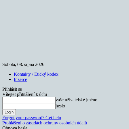
Sobota, 08. srpna 2026
Kontakty / Etický kodex
Inzerce
Přihlásit se
Vítejte! přihlášení k účtu
vaše uživatelské jméno
heslo
Forgot your password? Get help
Prohlášení o zásadách ochrany osobních údajů
Obnova hesla