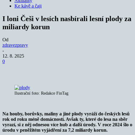
Aktuality
Ke kávě a čaji
I loni Češi v lesích nasbírali lesní plody za
miliardy korun
Od
zdravezpravy
-
12. 8. 2025
0
Ilustrační foto: Redakce FinTag
Na houby, borůvky, maliny a jiné plody vyráží do českých lesů
rok od roku méně domácností. Avšak ty, které do lesa na sběr
vyrazí, si z něj odnesou více hub a další úrody. V roce 2024 šlo o
úrodu v peněžitém vyjádření za 7,2 miliardy korun.