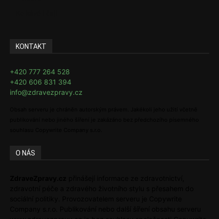
Ke kávě i čaji
KONTAKT
+420 777 264 528
+420 606 831 394
info@zdravezpravy.cz
Obsah serveru je chráněn autorským právem. Jakékoli jeho užití včetně
publikování nebo jiného šíření je zakázáno bez předchozího písemného
souhlasu Copywrite Company s.r.o.
O NÁS
ZdraveZpravy.cz
přinášejí informace ze zdravotnictví,
zdravotní péče a zdravého životního stylu s přesahem do
sociální politiky. Provozovatelem serveru je Copywrite
Company s.r.o. Publikování nebo další šíření obsahu serveru