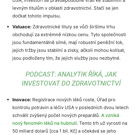
USA, investoři se pravděpodobně vrátí ke stabilním a
levným titulům v oblasti zdravotnictví. Stačí se jen
dočkat tohoto impulsu.
Valuace:
Zdravotnické tituly se vůči širšímu trhu
obchodují za extrémně nízkou cenu. Tyto společnosti
jsou fundamentálně silné, mají robustní peněžní tok,
jejich tržby jsou stabilní a zisky, ačkoli mohou kolísat,
jsou podloženy tím, že jejich služby jsou nezbytné.
PODCAST: ANALYTIK ŘÍKÁ, JAK
INVESTOVAT DO ZDRAVOTNICTVÍ
Inovace:
Registrace nových léků roste, Úřad pro
kontrolu potravin a léčiv USA v posledních dvou letech
schválil zvýšený počet nových preparátů.
A vzniká
nový fenomén léků na hubnutí
. Tento trh už vyrostl na
50 miliard dolarů [cca 1 bil. Kč] a očekává se jeho