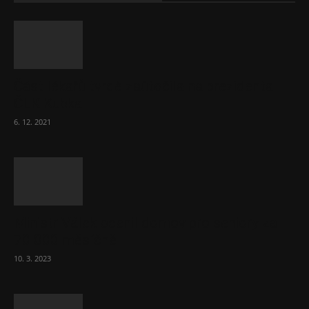
Část lékařů tvrdě zaútočila na prezidenta
ČLK Kubka
6. 12. 2021
Ministr Válek ocenil domov pro seniory za
70 000 měsíčně
10. 3. 2023