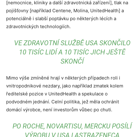
[nemocnice, kliniky a další zdravotnická zařízení], tlak na
pojišťovny [například Centene, Molina, UnitedHealth] a
potenciálně i slabší poptávku po některých lécích a
zdravotnických technologiích.
VE ZDRAVOTNÍ SLUŽBĚ USA SKONČILO
10 TISÍC LIDÍ A 10 TISÍC JICH JEŠTĚ
SKONČÍ
Mimo výše zmíněné hrají v některých případech roli i
vnitropodnikové nezdary, jako například zmatek kolem
ředitelské pozice v UnitedHealth a spekulace o
podvodném jednání. Celní politika, jež měla ochránit
domácí výrobce, není investorům vůbec po chuti.
PO ROCHE, NOVARTISU, MERCKU POSÍLÍ
VÝROBU V USA I ASTRAZENECA