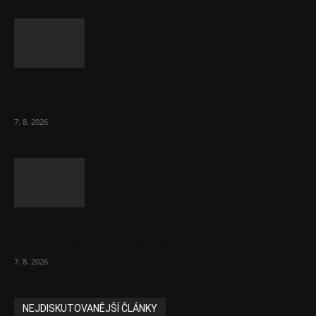
Bez helmy na kolo, ale ani na koloběžku
nelez, varuje BESIP
7. 8. 2026
Přehledně: Jaká je hrazená prevence pro
ženy u praktika od ledna...
7. 8. 2026
NEJDISKUTOVANĚJŠÍ ČLÁNKY