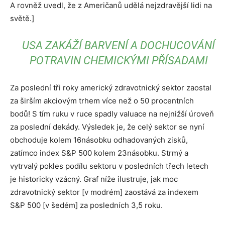
A rovněž uvedl, že z Američanů udělá nejzdravější lidi na
světě.]
USA ZAKÁŽÍ BARVENÍ A DOCHUCOVÁNÍ
POTRAVIN CHEMICKÝMI PŘÍSADAMI
Za poslední tři roky americký zdravotnický sektor zaostal
za širším akciovým trhem více než o 50 procentních
bodů! S tím ruku v ruce spadly valuace na nejnižší úroveň
za poslední dekády. Výsledek je, že celý sektor se nyní
obchoduje kolem 16násobku odhadovaných zisků,
zatímco index S&P 500 kolem 23násobku. Strmý a
vytrvalý pokles podílu sektoru v posledních třech letech
je historicky vzácný. Graf níže ilustruje, jak moc
zdravotnický sektor [v modrém] zaostává za indexem
S&P 500 [v šedém] za posledních 3,5 roku.