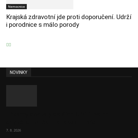
Nemocnice
Krajská zdravotní jde proti doporučení. Udrží
i porodnice s málo porody
NOVINKY
Lékárny dostaly dalších 6 000 balení
chybějícího léku na rakovinu prsu
7. 8. 2026