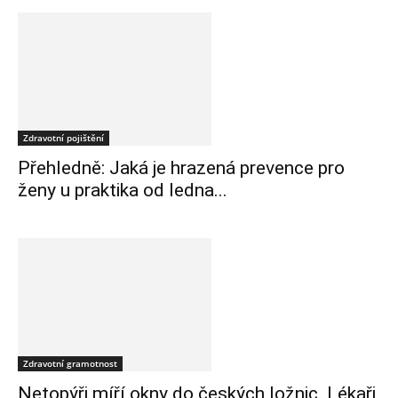
Zdravotní pojištění
Přehledně: Jaká je hrazená prevence pro
ženy u praktika od ledna...
Zdravotní gramotnost
Netopýři míří okny do českých ložnic. Lékaři