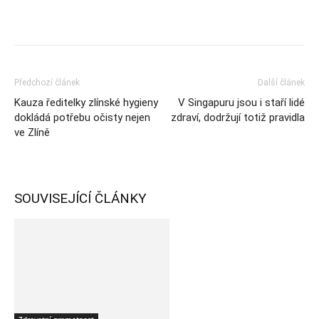
Předchozí článek
Další článek
Kauza ředitelky zlínské hygieny
V Singapuru jsou i staří lidé
dokládá potřebu očisty nejen
zdraví, dodržují totiž pravidla
ve Zlíně
SOUVISEJÍCÍ ČLÁNKY