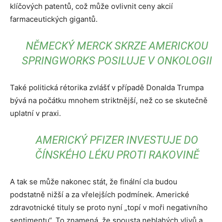
klíčových patentů, což může ovlivnit ceny akcií
farmaceutických gigantů.
NĚMECKÝ MERCK SKRZE AMERICKOU
SPRINGWORKS POSILUJE V ONKOLOGII
Také politická rétorika zvlášť v případě Donalda Trumpa
bývá na počátku mnohem striktnější, než co se skutečně
uplatní v praxi.
AMERICKÝ PFIZER INVESTUJE DO
ČÍNSKÉHO LÉKU PROTI RAKOVINĚ
A tak se může nakonec stát, že finální cla budou
podstatně nižší a za vřelejších podmínek. Americké
zdravotnické tituly se proto nyní „topí v moři negativního
sentimentu“. To znamená, že spousta neblahých vlivů a