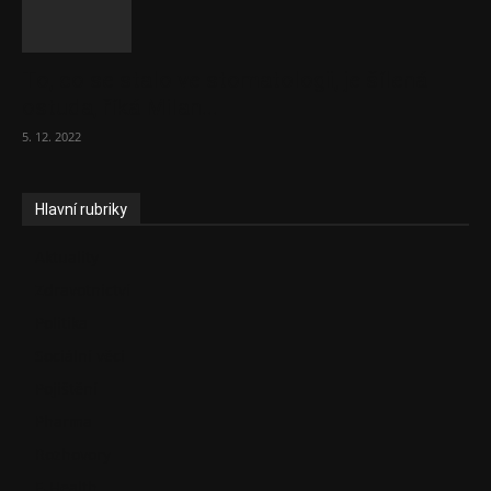
To, co se stalo ve stomatologii, je šílená
ostuda, říká Milan...
5. 12. 2022
Hlavní rubriky
Aktuality
Zdravotnictví
Politika
Sociální věci
Pojištění
Pharma
Rozhovory
E-Health