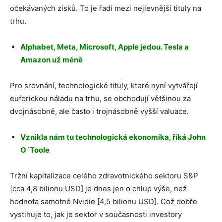
očekávaných zisků. To je řadí mezi nejlevnější tituly na
trhu.
Alphabet, Meta, Microsoft, Apple jedou. Tesla a
Amazon už méně
Pro srovnání, technologické tituly, které nyní vytvářejí
euforickou náladu na trhu, se obchodují většinou za
dvojnásobně, ale často i trojnásobně vyšší valuace.
Vznikla nám tu technologická ekonomika, říká John
O´Toole
Tržní kapitalizace celého zdravotnického sektoru S&P
[cca 4,8 bilionu USD] je dnes jen o chlup výše, než
hodnota samotné Nvidie [4,5 bilionu USD]. Což dobře
vystihuje to, jak je sektor v současnosti investory