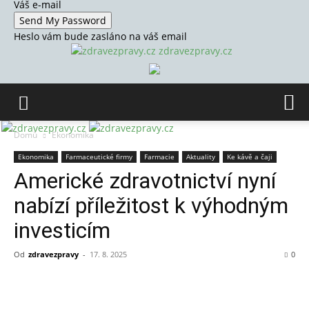
Váš e-mail
Heslo vám bude zasláno na váš email
zdravezpravy.cz
Domů
Ekonomika
Ekonomika
Farmaceutické firmy
Farmacie
Aktuality
Ke kávě a čaji
Americké zdravotnictví nyní
nabízí příležitost k výhodným
investicím
Od
zdravezpravy
-
17. 8. 2025
0