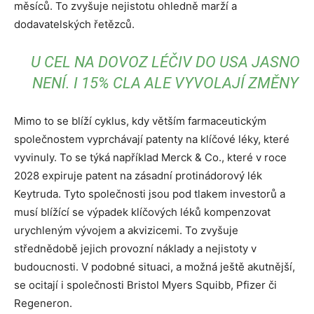
měsíců. To zvyšuje nejistotu ohledně marží a
dodavatelských řetězců.
U CEL NA DOVOZ LÉČIV DO USA JASNO
NENÍ. I 15% CLA ALE VYVOLAJÍ ZMĚNY
Mimo to se blíží cyklus, kdy větším farmaceutickým
společnostem vyprchávají patenty na klíčové léky, které
vyvinuly. To se týká například Merck & Co., které v roce
2028 expiruje patent na zásadní protinádorový lék
Keytruda. Tyto společnosti jsou pod tlakem investorů a
musí blížící se výpadek klíčových léků kompenzovat
urychleným vývojem a akvizicemi. To zvyšuje
střednědobě jejich provozní náklady a nejistoty v
budoucnosti. V podobné situaci, a možná ještě akutnější,
se ocitají i společnosti Bristol Myers Squibb, Pfizer či
Regeneron.