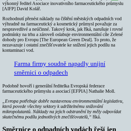
výkonný ředitel Asociace inovativního farmaceutického průmyslu
[AIFP] David Kolář.
Rozhodnutí přenést náklady na čištění městských odpadních vod
výhradně na farmaceutický a kosmetický průmysl považuje za
nespravedlivé a neúčinné. Takový krok, jak říká, narušuje i rovné
podmínky na trhu a zároveň oslabuje environmentální cíle Zelené
dohody pro Evropu [The European Green Deal]. To proto, že
nezavazuje i ostatní znečišťovatele ke snížení jejich podílu na
kontaminaci vod.
Farma firmy soudně napadly unijní
směrnici o odpadech
Podobně hovoří i generální ředitelka Evropská federace
farmaceutického průmyslu a asociací [EFPIA] Nathalie Moll.
„Evropa potřebuje dobře nastavenou environmentální legislativu,
která povede všechny sektory k udržitelnému snižování
mikropolutantů. Náklady na jejich odstranění by měly odpovídat
skutečnému podílu jednotlivých znečišťovatelů,“
říká.
Směrnice o odpadních vodách řeší jen