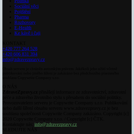
Politika
Sociální věci
Pojištění
Pharma
Rozhovory
E-Health
Ke kávě i čaji
KONTAKT
+420 777 264 528
+420 606 831 394
info@zdravezpravy.cz
Obsah serveru je chráněn autorským právem. Jakékoli jeho užití včetně
publikování nebo jiného šíření je zakázáno bez předchozího písemného
souhlasu Copywrite Company s.r.o.
O NÁS
ZdraveZpravy.cz
přinášejí informace ze zdravotnictví, zdravotní
péče a zdravého životního stylu s přesahem do sociální politiky.
Provozovatelem serveru je Copywrite Company s.r.o. Publikování
nebo další šíření obsahu serveru www.zdravezpravy.cz je bez
souhlasu společnosti Copywrite Company zakázáno. Copyright [c]
2020 Copywrite Company s.r.o. / Copyright [c] ČTK.
Kontaktujte nás:
info@zdravezpravy.cz
SLEDUJTE NÁS