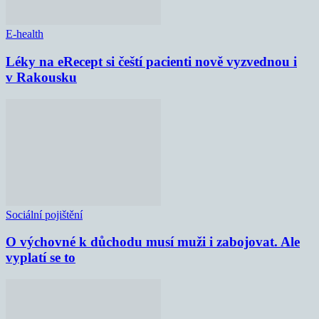
E-health
Léky na eRecept si čeští pacienti nově vyzvednou i
v Rakousku
Sociální pojištění
O výchovné k důchodu musí muži i zabojovat. Ale
vyplatí se to