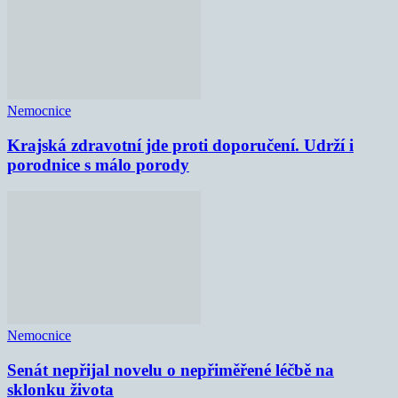
Nemocnice
Krajská zdravotní jde proti doporučení. Udrží i
porodnice s málo porody
Nemocnice
Senát nepřijal novelu o nepřiměřené léčbě na
sklonku života