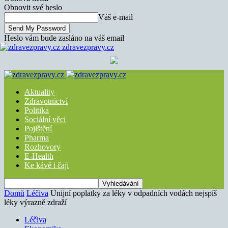
Obnovit své heslo
Váš e-mail
Heslo vám bude zasláno na váš email
zdravezpravy.cz
Aktuality
Zdravotnictví
Politika
Sociální věci
Pojištění
Pharma
Rozhovory
E-Health
Ke kávě i čaji
Domů
Léčiva
Unijní poplatky za léky v odpadních vodách nejspíš
léky výrazně zdraží
Léčiva