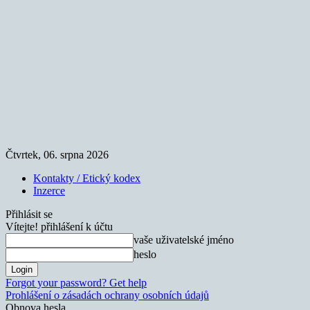
Čtvrtek, 06. srpna 2026
Kontakty / Etický kodex
Inzerce
Přihlásit se
Vítejte! přihlášení k účtu
vaše uživatelské jméno
heslo
Forgot your password? Get help
Prohlášení o zásadách ochrany osobních údajů
Obnova hesla