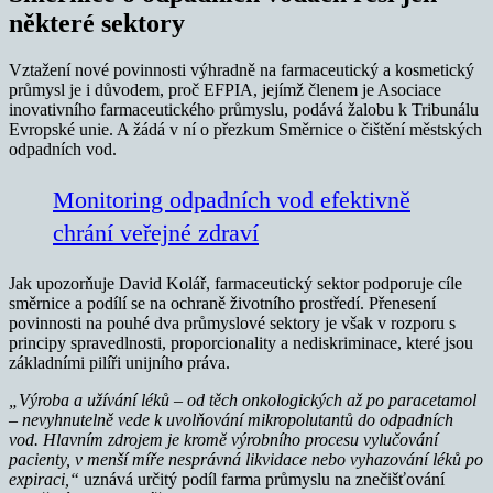
některé sektory
Vztažení nové povinnosti výhradně na farmaceutický a kosmetický
průmysl je i důvodem, proč EFPIA, jejímž členem je Asociace
inovativního farmaceutického průmyslu, podává žalobu k Tribunálu
Evropské unie. A žádá v ní o přezkum Směrnice o čištění městských
odpadních vod.
Monitoring odpadních vod efektivně
chrání veřejné zdraví
Jak upozorňuje David Kolář, farmaceutický sektor podporuje cíle
směrnice a podílí se na ochraně životního prostředí. Přenesení
povinnosti na pouhé dva průmyslové sektory je však v rozporu s
principy spravedlnosti, proporcionality a nediskriminace, které jsou
základními pilíři unijního práva.
„Výroba a užívání léků – od těch onkologických až po paracetamol
– nevyhnutelně vede k uvolňování mikropolutantů do odpadních
vod. Hlavním zdrojem je kromě výrobního procesu vylučování
pacienty, v menší míře nesprávná likvidace nebo vyhazování léků po
expiraci,“
uznává určitý podíl farma průmyslu na znečišťování