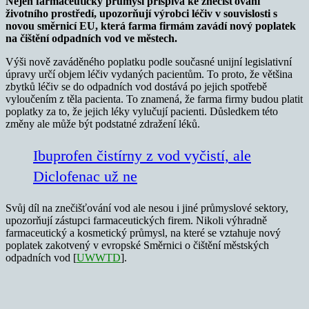
Nejen farmaceutický průmysl přispívá ke znečišťování
životního prostředí, upozorňují výrobci léčiv v souvislosti s
novou směrnicí EU, která farma firmám zavádí nový poplatek
na čištění odpadních vod ve městech.
Výši nově zaváděného poplatku podle současné unijní legislativní
úpravy určí objem léčiv vydaných pacientům. To proto, že většina
zbytků léčiv se do odpadních vod dostává po jejich spotřebě
vyloučením z těla pacienta. To znamená, že farma firmy budou platit
poplatky za to, že jejich léky vylučují pacienti. Důsledkem této
změny ale může být podstatné zdražení léků.
Ibuprofen čistírny z vod vyčistí, ale
Diclofenac už ne
Svůj díl na znečišťování vod ale nesou i jiné průmyslové sektory,
upozorňují zástupci farmaceutických firem. Nikoli výhradně
farmaceutický a kosmetický průmysl, na které se vztahuje nový
poplatek zakotvený v evropské Směrnici o čištění městských
odpadních vod [
UWWTD
].