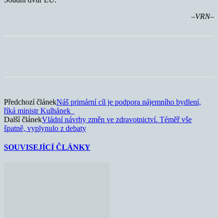
–VRN–
Předchozí článek
Náš primární cíl je podpora nájemního bydlení,
říká ministr Kulhánek
Další článek
Vládní návrhy změn ve zdravotnictví. Téměř vše
špatně, vyplynulo z debaty
SOUVISEJÍCÍ ČLÁNKY