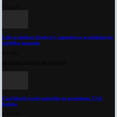
5. 8. 2026
Lidé se složkou živobytí v superdávce se překlápí do
rejstříku hazardu
5. 8. 2026
NEJDISKUTOVANĚJŠÍ ČLÁNKY
Část lékařů tvrdě zaútočila na prezidenta ČLK
Kubka
6. 12. 2021