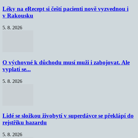
Léky na eRecept si čeští pacienti nově vyzvednou i
v Rakousku
5. 8. 2026
O výchovné k důchodu musí muži i zabojovat. Ale
vyplatí se...
5. 8. 2026
Lidé se složkou živobytí v superdávce se překlápí do
rejstříku hazardu
5. 8. 2026