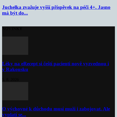
Juchelka zvažuje vyšší příspěvek na péči 4+. Jasno
má být do...
NOVINKY
Léky na eRecept si čeští pacienti nově vyzvednou i
v Rakousku
5. 8. 2026
O výchovné k důchodu musí muži i zabojovat. Ale
vyplatí se...