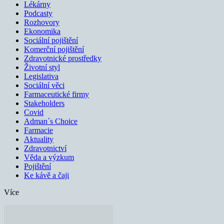
Lékárny
Podcasty
Rozhovory
Ekonomika
Sociální pojištění
Komerční pojištění
Zdravotnické prostředky
Životní styl
Legislativa
Sociální věci
Farmaceutické firmy
Stakeholders
Covid
Adman´s Choice
Farmacie
Aktuality
Zdravotnictví
Věda a výzkum
Pojištění
Ke kávě a čaji
Více