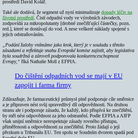
prostředí David Kolář.
Také ale dodává, že segment už nyní minimalizuje
dopady léčiv na
životní prostředí
. Čistí odpadní vody ve výrobních závodech,
zodpovídá za mikropolutanty [drobné znečišťující částečky, pozn.
red.], které se dostávají do vod. A nese veškeré náklady spojené s
jejich odstraňováním.
„Podání žaloby vnímáme jako krok, který je v souladu s těmito
zásadami a reflektuje snahu Evropské komise zajistit, aby legislativa
byla soudržná a zároveň podporovala konkurenceschopnost
Evropy,“
říká Nathalie Moll z EFPIA.
Do čištění odpadních vod se mají v EU
zapojit i farma firmy
Zdůrazňuje, že farmaceutický průmysl plně podporuje cíle směrnice
a je připraven nést svůj spravedlivý díl odpovědnosti. Na druhou
stranu ale i podporuje zásadu, že každý, kdo přispívá ke znečištění,
by měl nést odpovědnost za jeho odstranění. Podle EFPIA a AIFP
však unijní směrnice nerespektuje zásady rovného přístupu,
přiměřenosti a odpovědnosti za znečištění. Proto žádají o její
přezkum u Tribunálu EU. Ten spolu se Soudním dvorem spadá pod
Soudní dvůr EU.