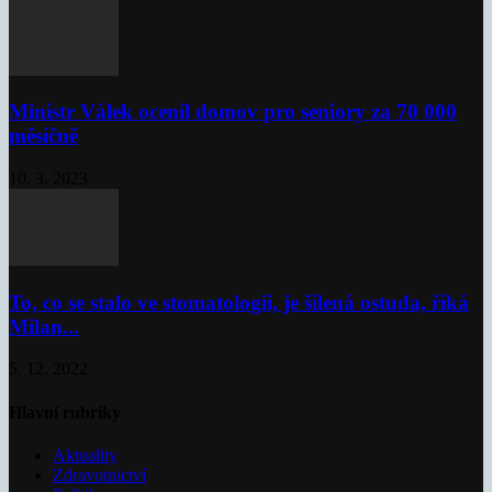
Ministr Válek ocenil domov pro seniory za 70 000
měsíčně
10. 3. 2023
To, co se stalo ve stomatologii, je šílená ostuda, říká
Milan...
5. 12. 2022
Hlavní rubriky
Aktuality
Zdravotnictví