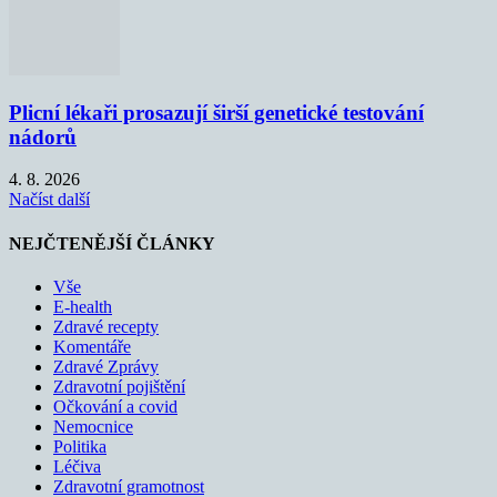
Plicní lékaři prosazují širší genetické testování
nádorů
4. 8. 2026
Načíst další
NEJČTENĚJŠÍ ČLÁNKY
Vše
E-health
Zdravé recepty
Komentáře
Zdravé Zprávy
Zdravotní pojištění
Očkování a covid
Nemocnice
Politika
Léčiva
Zdravotní gramotnost