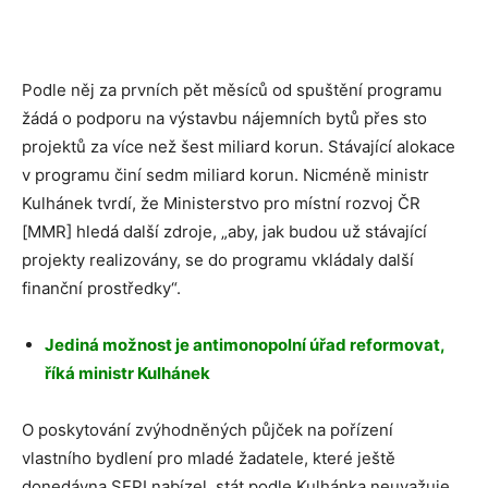
Podle něj za prvních pět měsíců od spuštění programu
žádá o podporu na výstavbu nájemních bytů přes sto
projektů za více než šest miliard korun. Stávající alokace
v programu činí sedm miliard korun. Nicméně ministr
Kulhánek tvrdí, že Ministerstvo pro místní rozvoj ČR
[MMR] hledá další zdroje, „aby, jak budou už stávající
projekty realizovány, se do programu vkládaly další
finanční prostředky“.
Jediná možnost je antimonopolní úřad reformovat,
říká ministr Kulhánek
O poskytování zvýhodněných půjček na pořízení
vlastního bydlení pro mladé žadatele, které ještě
donedávna SFPI nabízel, stát podle Kulhánka neuvažuje.