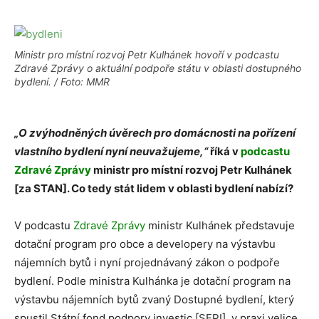
Ministr pro místní rozvoj Petr Kulhánek hovoří v podcastu
Zdravé Zprávy o aktuální podpoře státu v oblasti dostupného
bydlení. / Foto: MMR
„O zvýhodněných úvěrech pro domácnosti na pořízení
vlastního bydlení nyní neuvažujeme,“
říká v
podcastu
Zdravé Zprávy
ministr pro místní rozvoj Petr Kulhánek
[za STAN]. Co tedy stát lidem v oblasti bydlení nabízí?
V podcastu
Zdravé Zprávy
ministr Kulhánek představuje
dotační program pro obce a developery na výstavbu
nájemních bytů i nyní projednávaný zákon o podpoře
bydlení. Podle ministra Kulhánka je dotační program na
výstavbu nájemních bytů zvaný Dostupné bydlení, který
spustil Státní fond podpory investic [SFPI], v praxi velice