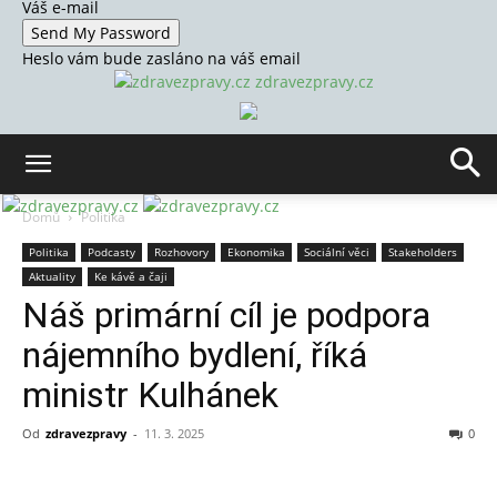
Váš e-mail
Heslo vám bude zasláno na váš email
zdravezpravy.cz
Domů
Politika
Politika
Podcasty
Rozhovory
Ekonomika
Sociální věci
Stakeholders
Aktuality
Ke kávě a čaji
Náš primární cíl je podpora
nájemního bydlení, říká
ministr Kulhánek
Od
zdravezpravy
-
11. 3. 2025
0