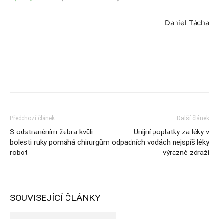
Daniel Tácha
Předchozí článek
Další článek
S odstraněním žebra kvůli
Unijní poplatky za léky v
bolesti ruky pomáhá chirurgům
odpadních vodách nejspíš léky
robot
výrazně zdraží
SOUVISEJÍCÍ ČLÁNKY