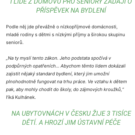
I LIDÉ Z DOMOVŮ PRO SENIORY ŽÁDAJÍ O
PŘÍSPĚVEK NA BYDLENÍ
Podle něj jde převážně o nízkopříjmové domácnosti,
mladé rodiny s dětmi s nízkými příjmy a širokou skupinu
seniorů.
„Na ty myslí tento zákon. Jeho podstata spočívá v
podpůrných opatřeních… Abychom těmto lidem dokázali
zajistit nějaký standard bydlení, který jim umožní
plnohodnotně fungovat na trhu práce. Ve vztahu k dětem
pak, aby mohly chodit do školy, do zájmových kroužků,“
říká Kulhánek.
NA UBYTOVNÁCH V ČESKU ŽIJE 3 TISÍCE
DĚTÍ. A HROZÍ JIM ÚSTAVNÍ PÉČE