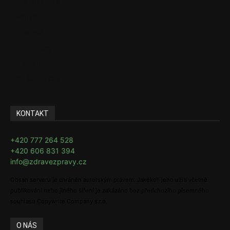
Sociální věci
Pojištění
Pharma
Rozhovory
E-Health
Ke kávě i čaji
KONTAKT
+420 777 264 528
+420 606 831 394
info@zdravezpravy.cz
Obsah serveru je chráněn autorským právem. Jakékoli jeho užití včetně
publikování nebo jiného šíření je zakázáno bez předchozího písemného
souhlasu Copywrite Company s.r.o.
O NÁS