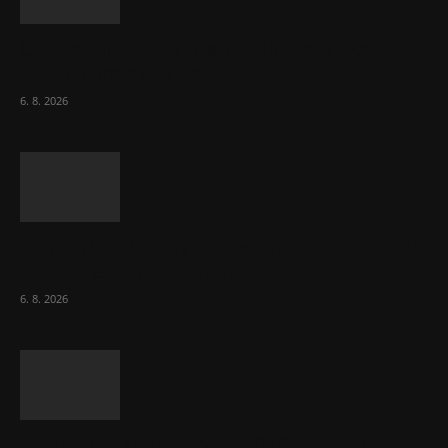
Ceny akcií Eli Lilly rostou, ale ceny akcií
Novo Nordisku klesají
6. 8. 2026
Netopýři míří okny do českých ložnic. Lékaři
varují před pokousáním
6. 8. 2026
V korupční kauze z roku 2018 ve FN Bulovka