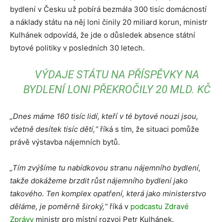
bydlení v Česku už pobírá bezmála 300 tisíc domácností
a náklady státu na něj loni činily 20 miliard korun, ministr
Kulhánek odpovídá, že jde o důsledek absence státní
bytové politiky v posledních 30 letech.
VÝDAJE STÁTU NA PŘÍSPĚVKY NA
BYDLENÍ LONI PŘEKROČILY 20 MLD. KČ
„Dnes máme 160 tisíc lidí, kteří v té bytové nouzi jsou,
včetně desítek tisíc dětí,“
říká s tím, že situaci pomůže
právě výstavba nájemních bytů.
„Tím zvýšíme tu nabídkovou stranu nájemního bydlení,
takže dokážeme brzdit růst nájemního bydlení jako
takového. Ten komplex opatření, která jako ministerstvo
děláme, je poměrně široký,“
říká v
podcastu Zdravé
Zprávy
ministr pro místní rozvoj Petr Kulhánek.