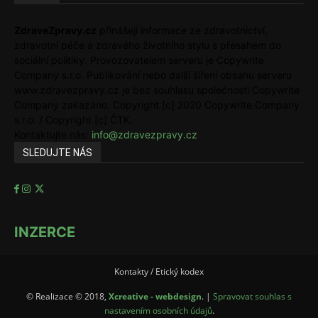
ZdraveZpravy.cz
přinášejí informace ze zdravotnictví,
zdravotní péče a zdravého životního stylu s přesahem do
sociální politiky. Provozovatelem serveru je Copywrite
Company s.r.o. Publikování nebo další šíření obsahu serveru
www.zdravezpravy.cz je bez souhlasu společnosti Copywrite
Company zakázáno. Copyright [c] 2020 Copywrite Company
s.r.o. / Copyright [c] ČTK.
Kontaktujte nás:
info@zdravezpravy.cz
SLEDUJTE NÁS
INZERCE
Kontakty / Etický kodex
© Realizace © 2018,
Xcreative - webdesign
. |
Spravovat souhlas s
nastavením osobních údajů
.