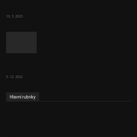
Ministr Válek ocenil domov pro seniory za
70 000 měsíčně
10. 3. 2023
To, co se stalo ve stomatologii, je šílená
ostuda, říká Milan...
5. 12. 2022
Hlavní rubriky
Aktuality
Zdravotnictví
Politika