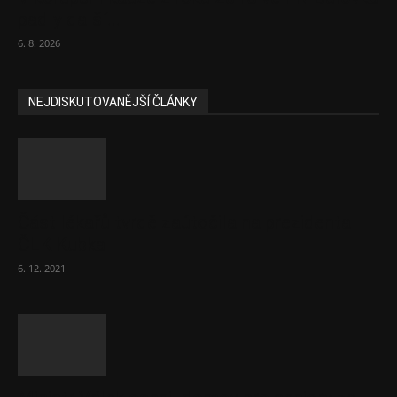
padly další...
6. 8. 2026
NEJDISKUTOVANĚJŠÍ ČLÁNKY
Část lékařů tvrdě zaútočila na prezidenta
ČLK Kubka
6. 12. 2021