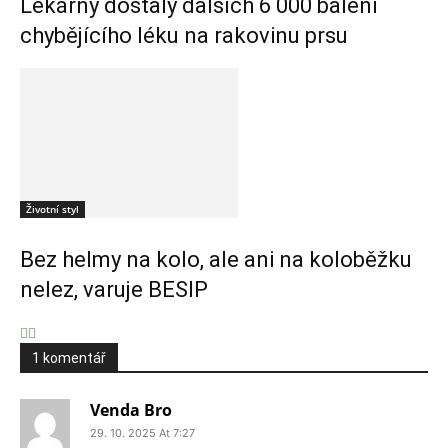
Lékárny dostaly dalších 6 000 balení
chybějícího léku na rakovinu prsu
Životní styl
Bez helmy na kolo, ale ani na koloběžku
nelez, varuje BESIP
1 komentář
Venda Bro
29. 10. 2025 At 7:27