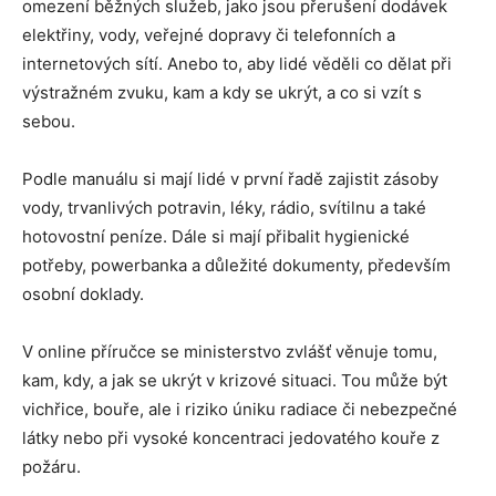
omezení běžných služeb, jako jsou přerušení dodávek
elektřiny, vody, veřejné dopravy či telefonních a
internetových sítí. Anebo to, aby lidé věděli co dělat při
výstražném zvuku, kam a kdy se ukrýt, a co si vzít s
sebou.
Podle manuálu si mají lidé v první řadě zajistit zásoby
vody, trvanlivých potravin, léky, rádio, svítilnu a také
hotovostní peníze. Dále si mají přibalit hygienické
potřeby, powerbanka a důležité dokumenty, především
osobní doklady.
V online příručce se ministerstvo zvlášť věnuje tomu,
kam, kdy, a jak se ukrýt v krizové situaci. Tou může být
vichřice, bouře, ale i riziko úniku radiace či nebezpečné
látky nebo při vysoké koncentraci jedovatého kouře z
požáru.