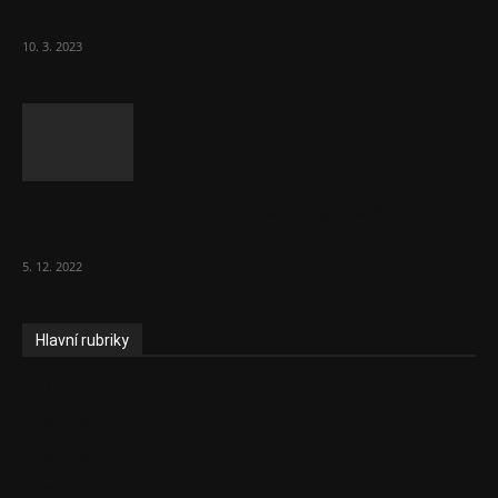
70 000 měsíčně
10. 3. 2023
To, co se stalo ve stomatologii, je šílená
ostuda, říká Milan...
5. 12. 2022
Hlavní rubriky
Aktuality
Zdravotnictví
Politika
Sociální věci