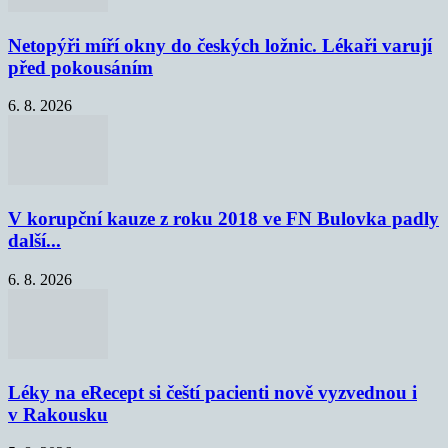
Netopýři míří okny do českých ložnic. Lékaři varují
před pokousáním
6. 8. 2026
V korupční kauze z roku 2018 ve FN Bulovka padly
další...
6. 8. 2026
Léky na eRecept si čeští pacienti nově vyzvednou i
v Rakousku