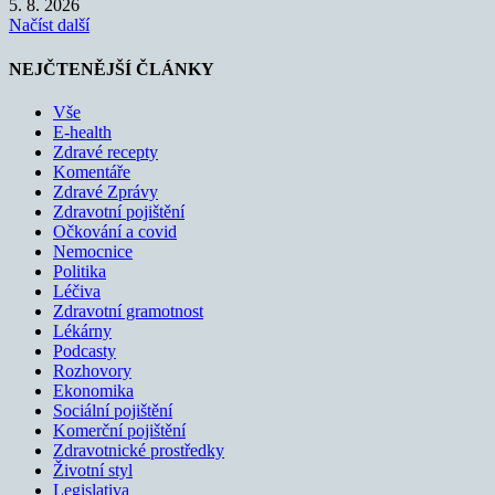
5. 8. 2026
Načíst další
NEJČTENĚJŠÍ ČLÁNKY
Vše
E-health
Zdravé recepty
Komentáře
Zdravé Zprávy
Zdravotní pojištění
Očkování a covid
Nemocnice
Politika
Léčiva
Zdravotní gramotnost
Lékárny
Podcasty
Rozhovory
Ekonomika
Sociální pojištění
Komerční pojištění
Zdravotnické prostředky
Životní styl
Legislativa