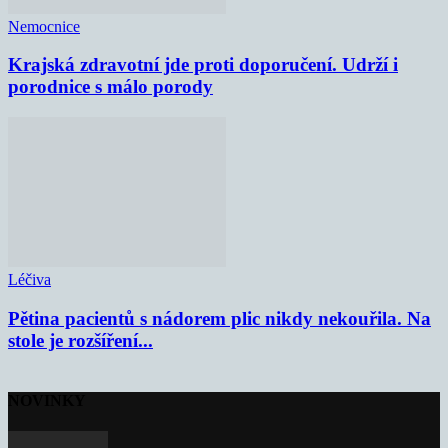
Nemocnice
Krajská zdravotní jde proti doporučení. Udrží i
porodnice s málo porody
Léčiva
Pětina pacientů s nádorem plic nikdy nekouřila. Na
stole je rozšíření...
NOVINKY