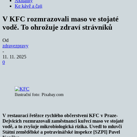
Aktuality
Ke kávě a čaji
V KFC rozmrazovali maso ve stojaté
vodě. To ohrožuje zdraví strávníků
Od
zdravezpravy
-
11. 11. 2025
0
Ilustrační foto: Pixabay.com
V restauraci řetězce rychlého občerstvení KFC v Praze-
Dejvicích rozmrazovali zaměstnanci kuřecí maso ve stojaté
vodě, a to zvyšuje mikrobiologická rizika. Uvedl to mluvčí
Státní zemědělské a potravinářské inspekce [SZPI] Pavel