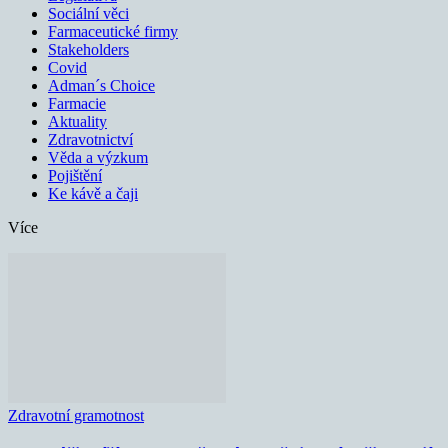
Sociální věci
Farmaceutické firmy
Stakeholders
Covid
Adman´s Choice
Farmacie
Aktuality
Zdravotnictví
Věda a výzkum
Pojištění
Ke kávě a čaji
Více
Zdravotní gramotnost