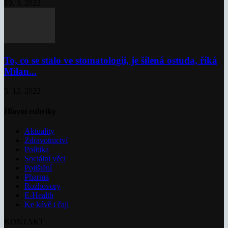
10. 3. 2023
To, co se stalo ve stomatologii, je šílená ostuda, říká
Milan...
5. 12. 2022
Hlavní rubriky
Aktuality
Zdravotnictví
Politika
Sociální věci
Pojištění
Pharma
Rozhovory
E-Health
Ke kávě i čaji
KONTAKT