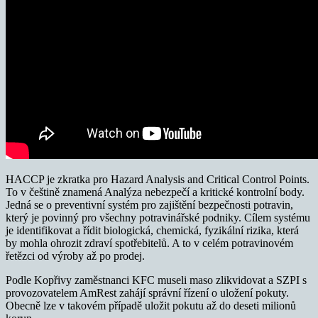
HACCP je zkratka pro Hazard Analysis and Critical Control Points.
To v češtině znamená Analýza nebezpečí a kritické kontrolní body.
Jedná se o preventivní systém pro zajištění bezpečnosti potravin,
který je povinný pro všechny potravinářské podniky. Cílem systému
je identifikovat a řídit biologická, chemická, fyzikální rizika, která
by mohla ohrozit zdraví spotřebitelů. A to v celém potravinovém
řetězci od výroby až po prodej.
Podle Kopřivy zaměstnanci KFC museli maso zlikvidovat a SZPI s
provozovatelem AmRest zahájí správní řízení o uložení pokuty.
Obecně lze v takovém případě uložit pokutu až do deseti milionů