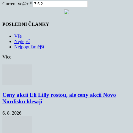
Current ye@r
*
POSLEDNÍ ČLÁNKY
Vše
Nejlepší
Nejpopulárnější
Více
Ceny akcií Eli Lilly rostou, ale ceny akcií Novo
Nordisku klesají
6. 8. 2026