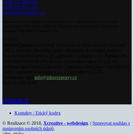
+420 777 264 528
+420 606 831 394
info@zdravezpravy.cz
Obsah serveru je chráněn autorským právem. Jakékoli jeho užití včetně
publikování nebo jiného šíření je zakázáno bez předchozího písemného
souhlasu Copywrite Company s.r.o.
O NÁS
ZdraveZpravy.cz
přinášejí informace ze zdravotnictví, zdravotní
péče a zdravého životního stylu s přesahem do sociální politiky.
Provozovatelem serveru je Copywrite Company s.r.o. Publikování
nebo další šíření obsahu serveru www.zdravezpravy.cz je bez
souhlasu společnosti Copywrite Company zakázáno. Copyright [c]
2020 Copywrite Company s.r.o. / Copyright [c] ČTK.
Kontaktujte nás:
info@zdravezpravy.cz
SLEDUJTE NÁS
INZERCE
Kontakty / Etický kodex
© Realizace © 2018,
Xcreative - webdesign
. |
Spravovat souhlas s
nastavením osobních údajů
.
adm_sticky