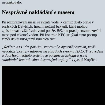
neopakovalo.
Nesprávné nakládání s masem
Při rozmrazování masa ve stojaté vodě, k čemuž došlo právě v
pražských Dejvicích, hrozí množení bakterií, které mohou
způsobovat i vážné zdravotní potíže. Běžnou praxí je rozmrazování
masa pod tekoucí vodou. Při kontrole KFC se týkal tento postup
téměř devíti kilogramů kuřecích filet.
„Řetězec KFC tím porušil ustanovení o hygieně potravin, když
nedodržel postupy založené na zásadách systému HACCP. Zavedení
a dodržování tohoto systému je povinné ze zákona a zcela
standardně kontrolováno dozorovými orgány,“
vyjasnil Kopřiva.