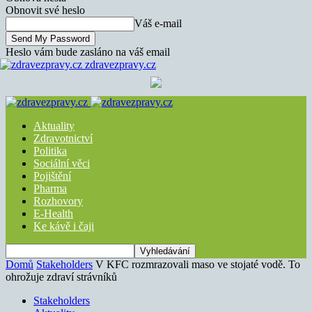
Obnovit své heslo
Váš e-mail
Heslo vám bude zasláno na váš email
zdravezpravy.cz
Aktuality
Zdravotnictví
Politika
Sociální věci
Pojištění
Pharma
Rozhovory
E-Health
Ke kávě i čaji
Domů
Stakeholders
V KFC rozmrazovali maso ve stojaté vodě. To
ohrožuje zdraví strávníků
Stakeholders