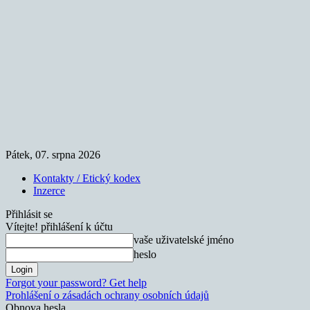
Pátek, 07. srpna 2026
Kontakty / Etický kodex
Inzerce
Přihlásit se
Vítejte! přihlášení k účtu
vaše uživatelské jméno
heslo
Forgot your password? Get help
Prohlášení o zásadách ochrany osobních údajů
Obnova hesla