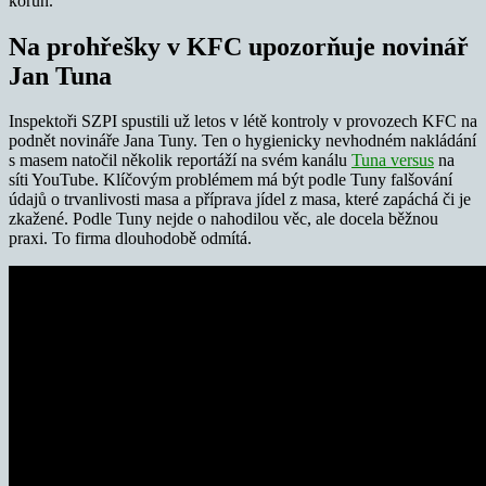
korun.
Na prohřešky v KFC upozorňuje novinář
Jan Tuna
Inspektoři SZPI spustili už letos v létě kontroly v provozech KFC na
podnět novináře Jana Tuny. Ten o hygienicky nevhodném nakládání
s masem natočil několik reportáží na svém kanálu
Tuna versus
na
síti YouTube. Klíčovým problémem má být podle Tuny falšování
údajů o trvanlivosti masa a příprava jídel z masa, které zapáchá či je
zkažené. Podle Tuny nejde o nahodilou věc, ale docela běžnou
praxi. To firma dlouhodobě odmítá.