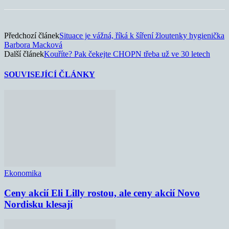
Předchozí článek
Situace je vážná, říká k šíření žloutenky hygienička
Barbora Macková
Další článek
Kouříte? Pak čekejte CHOPN třeba už ve 30 letech
SOUVISEJÍCÍ ČLÁNKY
Ekonomika
Ceny akcií Eli Lilly rostou, ale ceny akcií Novo
Nordisku klesají