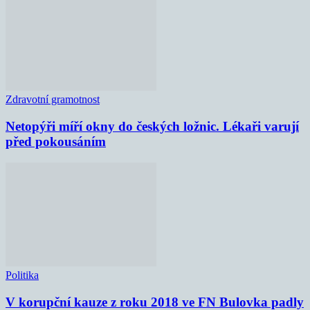
Zdravotní gramotnost
Netopýři míří okny do českých ložnic. Lékaři varují
před pokousáním
Politika
V korupční kauze z roku 2018 ve FN Bulovka padly