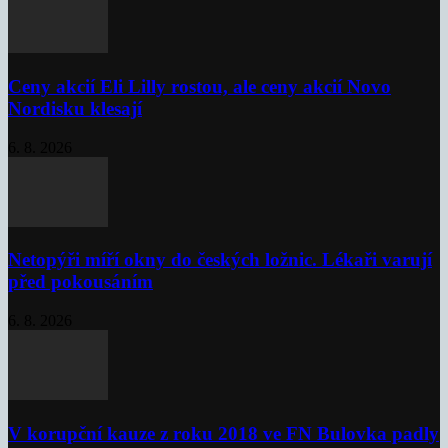
Ceny akcií Eli Lilly rostou, ale ceny akcií Novo
Nordisku klesají
6. 8. 2026
Netopýři míří okny do českých ložnic. Lékaři varují
před pokousáním
6. 8. 2026
V korupční kauze z roku 2018 ve FN Bulovka padly