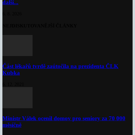
další...
6. 8. 2026
NEJDISKUTOVANĚJŠÍ ČLÁNKY
Část lékařů tvrdě zaútočila na prezidenta ČLK
Kubka
6. 12. 2021
Ministr Válek ocenil domov pro seniory za 70 000
měsíčně