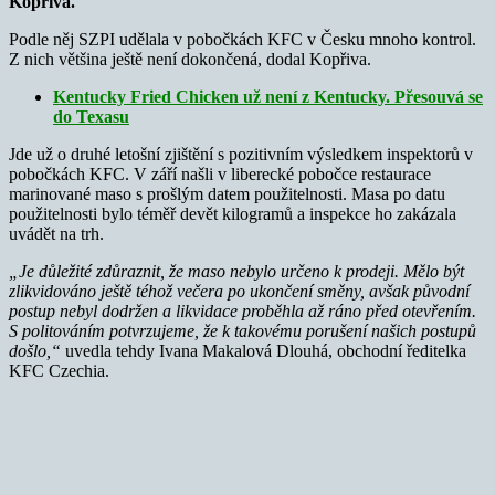
Kopřiva.
Podle něj SZPI udělala v pobočkách KFC v Česku mnoho kontrol.
Z nich většina ještě není dokončená, dodal Kopřiva.
Kentucky Fried Chicken už není z Kentucky. Přesouvá se
do Texasu
Jde už o druhé letošní zjištění s pozitivním výsledkem inspektorů v
pobočkách KFC. V září našli v liberecké pobočce restaurace
marinované maso s prošlým datem použitelnosti. Masa po datu
použitelnosti bylo téměř devět kilogramů a inspekce ho zakázala
uvádět na trh.
„Je důležité zdůraznit, že maso nebylo určeno k prodeji. Mělo být
zlikvidováno ještě téhož večera po ukončení směny, avšak původní
postup nebyl dodržen a likvidace proběhla až ráno před otevřením.
S politováním potvrzujeme, že k takovému porušení našich postupů
došlo,“
uvedla tehdy Ivana Makalová Dlouhá, obchodní ředitelka
KFC Czechia.