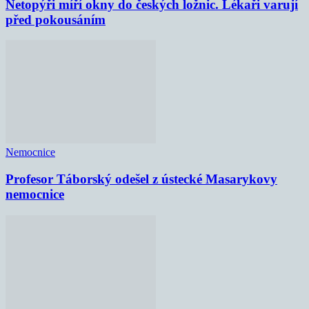
Netopýři míří okny do českých ložnic. Lékaři varují
před pokousáním
Nemocnice
Profesor Táborský odešel z ústecké Masarykovy
nemocnice