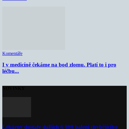
Komentáře
I v medicíně čekáme na bod zlomu. Platí to i pro
léčbu...
NOVINKY
Lékárny dostaly dalších 6 000 balení chybějícího