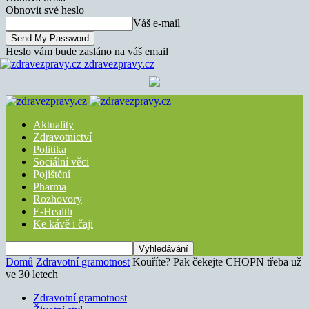
Obnovit své heslo
Váš e-mail
Heslo vám bude zasláno na váš email
zdravezpravy.cz
Aktuality
Zdravotnictví
Politika
Sociální věci
Pojištění
Pharma
Rozhovory
E-Health
Ke kávě i čaji
Domů
Zdravotní gramotnost
Kouříte? Pak čekejte CHOPN třeba už
ve 30 letech
Zdravotní gramotnost