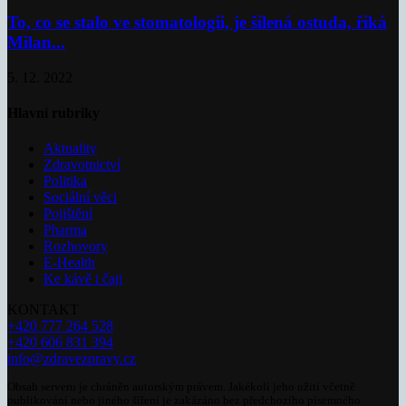
To, co se stalo ve stomatologii, je šílená ostuda, říká
Milan...
5. 12. 2022
Hlavní rubriky
Aktuality
Zdravotnictví
Politika
Sociální věci
Pojištění
Pharma
Rozhovory
E-Health
Ke kávě i čaji
KONTAKT
+420 777 264 528
+420 606 831 394
info@zdravezpravy.cz
Obsah serveru je chráněn autorským právem. Jakékoli jeho užití včetně
publikování nebo jiného šíření je zakázáno bez předchozího písemného