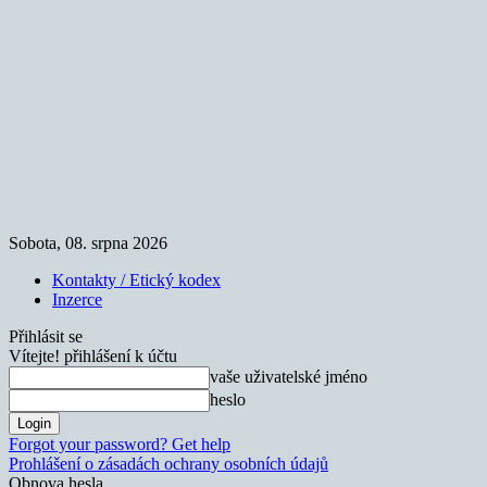
Sobota, 08. srpna 2026
Kontakty / Etický kodex
Inzerce
Přihlásit se
Vítejte! přihlášení k účtu
vaše uživatelské jméno
heslo
Forgot your password? Get help
Prohlášení o zásadách ochrany osobních údajů
Obnova hesla