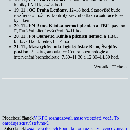
kliniky FN HK, 8–14 hod.
19. 11., OC Praha Letňany
, 12–18 hod. Stanoviště bude
rozšířeno o možnost kontroly krevního tlaku a saturace krve
kyslíkem.
20. 11., FN Brno, Klinika nemocí plicních a TBC
, pavilon
E, Funkční plicní vyšetření, 8–11 hod.
20. 11., FN Olomouc, Klinika plicních nemocí a TBC
,
budova H2, 3. patro, 8–14 hod.
21. 11., Masarykův onkologický ústav Brno, Švejdův
pavilon
, 2. patro, ambulance Centra pneumologie a
intervenční bronchologie, 7.30–11.30 a 12.30–14.30 hod.
Veronika Táchová
Předchozí článek
V KFC rozmrazovali maso ve stojaté vodě. To
ohrožuje zdraví strávníků
Další článek
Legálně si dospělí koupí kratom už jen v licencovaných