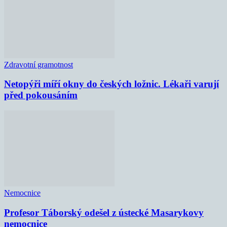
Zdravotní gramotnost
Netopýři míří okny do českých ložnic. Lékaři varují
před pokousáním
Nemocnice
Profesor Táborský odešel z ústecké Masarykovy
nemocnice