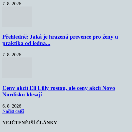
7. 8. 2026
Přehledně: Jaká je hrazená prevence pro ženy u
praktika od ledna...
7. 8. 2026
Ceny akcií Eli Lilly rostou, ale ceny akcií Novo
Nordisku klesají
6. 8. 2026
Načíst další
NEJČTENĚJŠÍ ČLÁNKY