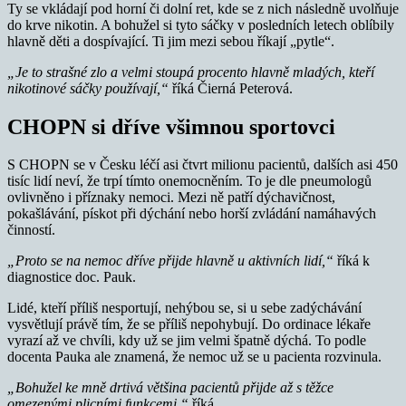
Ty se vkládají pod horní či dolní ret, kde se z nich následně uvolňuje
do krve nikotin. A bohužel si tyto sáčky v posledních letech oblíbily
hlavně děti a dospívající. Ti jim mezi sebou říkají „pytle“.
„Je to strašné zlo a velmi stoupá procento hlavně mladých, kteří
nikotinové sáčky používají,“
říká Čierná Peterová.
CHOPN si dříve všimnou sportovci
S CHOPN se v Česku léčí asi čtvrt milionu pacientů, dalších asi 450
tisíc lidí neví, že trpí tímto onemocněním. To je dle pneumologů
ovlivněno i příznaky nemoci. Mezi ně patří dýchavičnost,
pokašlávání, pískot při dýchání nebo horší zvládání namáhavých
činností.
„Proto se na nemoc dříve přijde hlavně u aktivních lidí,“
říká k
diagnostice doc. Pauk.
Lidé, kteří příliš nesportují, nehýbou se, si u sebe zadýchávání
vysvětlují právě tím, že se příliš nepohybují. Do ordinace lékaře
vyrazí až ve chvíli, kdy už se jim velmi špatně dýchá. To podle
docenta Pauka ale znamená, že nemoc už se u pacienta rozvinula.
„Bohužel ke mně drtivá většina pacientů přijde až s těžce
omezenými plicními funkcemi,“
říká.