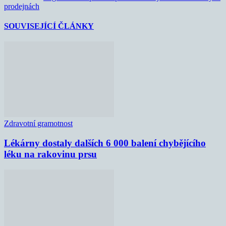
prodejnách
SOUVISEJÍCÍ ČLÁNKY
Zdravotní gramotnost
Lékárny dostaly dalších 6 000 balení chybějícího
léku na rakovinu prsu