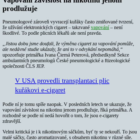
prodlužuje
Pneumologové zároveň vyvracejí kuřáky často zmiňované tvrzení,
že užívání elektronických cigaret – takzvané
vapování
– není
škodlivé. To podle plicních lékařů ale není pravda.
„Jistou dobu jsme doufali, že výměna cigaret za vapování pomůže,
ale nedávné studie ukázaly, že ani to v odvykání nepomáhá,“
upozorňuje primářka Ivana Čierná Peterová, předsedkyně Sekce
ambulantních pneumologů České pneumologické a ftizeologické
společnosti ČLS JEP.
V USA provedli transplantaci plic
kuřákovi e-cigaret
Podle ní je tomu spíše naopak. V posledních letech se ukazuje, že
vapování závislost na nikotinu jenom prodlužuje, říká primářka. A
rozhodně se podle ní nedá hovořit o tom, že jsou e-cigarety
zdravější.
Velmi kritická je i k nikotinovým sáčkům, byť ty se nekouří. To jsou
malé sáčky, často aromatizované, s obsahem nikotinu v různé síle.