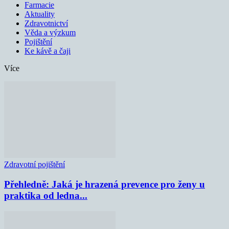
Farmacie
Aktuality
Zdravotnictví
Věda a výzkum
Pojištění
Ke kávě a čaji
Více
Zdravotní pojištění
Přehledně: Jaká je hrazená prevence pro ženy u
praktika od ledna...