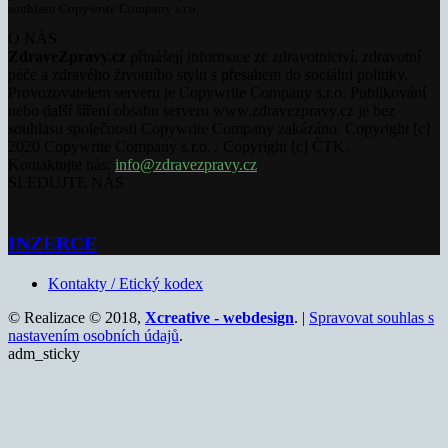
souhlasu Copywrite Company s.r.o.
O NÁS
ZdraveZpravy.cz
přinášejí informace ze zdravotnictví, zdravotní
péče a zdravého životního stylu s přesahem do sociální politiky.
Provozovatelem serveru je Copywrite Company s.r.o. Publikování
nebo další šíření obsahu serveru www.zdravezpravy.cz je bez
souhlasu společnosti Copywrite Company zakázáno. Copyright [c]
2020 Copywrite Company s.r.o. / Copyright [c] ČTK.
Kontaktujte nás:
info@zdravezpravy.cz
SLEDUJTE NÁS
INZERCE
Kontakty / Etický kodex
© Realizace © 2018,
Xcreative - webdesign
. |
Spravovat souhlas s
nastavením osobních údajů
.
adm_sticky