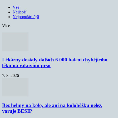
Vše
Nejlepší
Nejpopulárnější
Více
Lékárny dostaly dalších 6 000 balení chybějícího
léku na rakovinu prsu
7. 8. 2026
Bez helmy na kolo, ale ani na koloběžku nelez,
varuje BESIP