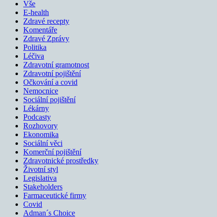
Vše
E-health
Zdravé recepty
Komentáře
Zdravé Zprávy
Politika
Léčiva
Zdravotní gramotnost
Zdravotní pojištění
Očkování a covid
Nemocnice
Sociální pojištění
Lékárny
Podcasty
Rozhovory
Ekonomika
Sociální věci
Komerční pojištění
Zdravotnické prostředky
Životní styl
Legislativa
Stakeholders
Farmaceutické firmy
Covid
Adman´s Choice