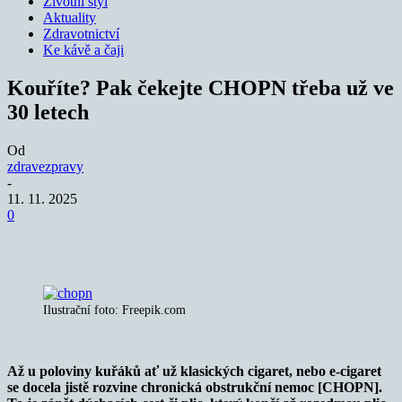
Životní styl
Aktuality
Zdravotnictví
Ke kávě a čaji
Kouříte? Pak čekejte CHOPN třeba už ve
30 letech
Od
zdravezpravy
-
11. 11. 2025
0
Ilustrační foto: Freepik.com
Až u poloviny kuřáků ať už klasických cigaret, nebo e-cigaret
se docela jistě rozvine chronická obstrukční nemoc [CHOPN].