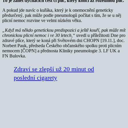
To je zánět dýchacích cest či plic, který končí až rozedmou plic.
A pokud jde navíc o kuřáka, který je k onemocnění geneticky
předurčený, pak může podle pneumologů počítat s tím, že se u něj
plicní nemoc rozvine ve velmi nízkém věku.
„Když má někdo genetickou predispozici a ještě kouří, pak může mít
chronickou plicní nemoc i ve 30 letech,“
uvedl u příležitosti Dne pro
zdravé plíce, který se koná při Světovém dni CHOPN [19.11.], doc.
Norbert Pauk, předseda Českého občanského spolku proti plicním
nemocem [ČOPN] a přednosta Kliniky pneumologie 3. LF UK a
FN Bulovka.
Zdraví se zlepší už 20 minut od
poslední cigarety