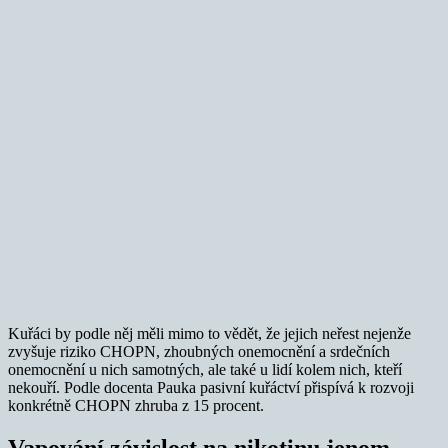
Kuřáci by podle něj měli mimo to vědět, že jejich neřest nejenže
zvyšuje riziko CHOPN, zhoubných onemocnění a srdečních
onemocnění u nich samotných, ale také u lidí kolem nich, kteří
nekouří. Podle docenta Pauka pasivní kuřáctví přispívá k rozvoji
konkrétně CHOPN zhruba z 15 procent.
Vapování závislost na nikotinu jenom