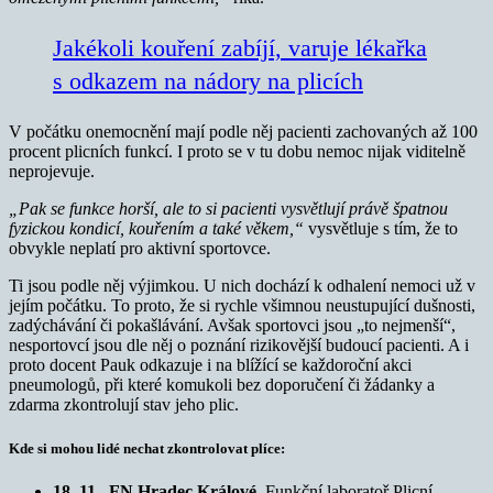
Jakékoli kouření zabíjí, varuje lékařka
s odkazem na nádory na plicích
V počátku onemocnění mají podle něj pacienti zachovaných až 100
procent plicních funkcí. I proto se v tu dobu nemoc nijak viditelně
neprojevuje.
„Pak se funkce horší, ale to si pacienti vysvětlují právě špatnou
fyzickou kondicí, kouřením a také věkem,“
vysvětluje s tím, že to
obvykle neplatí pro aktivní sportovce.
Ti jsou podle něj výjimkou. U nich dochází k odhalení nemoci už v
jejím počátku. To proto, že si rychle všimnou neustupující dušnosti,
zadýchávání či pokašlávání. Avšak sportovci jsou „to nejmenší“,
nesportovcí jsou dle něj o poznání rizikovější budoucí pacienti. A i
proto docent Pauk odkazuje i na blížící se každoroční akci
pneumologů, při které komukoli bez doporučení či žádanky a
zdarma zkontrolují stav jeho plic.
Kde si mohou lidé nechat zkontrolovat plíce:
18. 11., FN Hradec Králové
, Funkční laboratoř Plicní