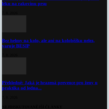
léku na rakovinu prsu
7. 8. 2026
Bez helmy na kolo, ale ani na koloběžku nelez,
varuje BESIP
7. 8. 2026
Přehledně: Jaká je hrazená prevence pro ženy u
praktika od ledna...
7. 8. 2026
NEJDISKUTOVANĚJŠÍ ČLÁNKY