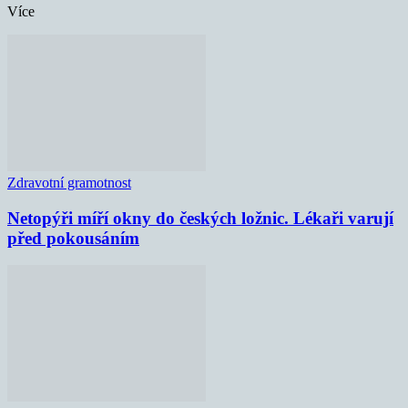
Více
Zdravotní gramotnost
Netopýři míří okny do českých ložnic. Lékaři varují
před pokousáním