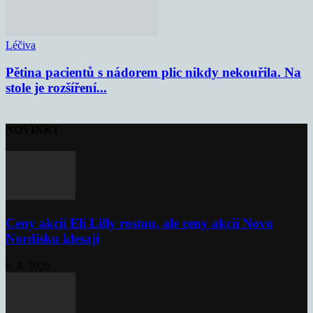
Léčiva
Pětina pacientů s nádorem plic nikdy nekouřila. Na
stole je rozšíření...
NOVINKY
Ceny akcií Eli Lilly rostou, ale ceny akcií Novo
Nordisku klesají
6. 8. 2026