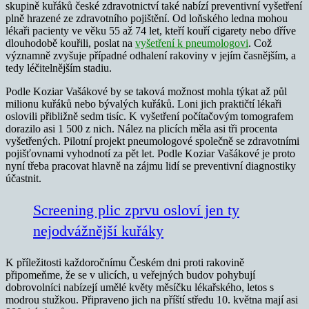
skupině kuřáků české zdravotnictví také nabízí preventivní vyšetření
plně hrazené ze zdravotního pojištění. Od loňského ledna mohou
lékaři pacienty ve věku 55 až 74 let, kteří kouří cigarety nebo dříve
dlouhodobě kouřili, poslat na
vyšetření k pneumologovi
. Což
významně zvyšuje případné odhalení rakoviny v jejím časnějším, a
tedy léčitelnějším stadiu.
Podle Koziar Vašákové by se taková možnost mohla týkat až půl
milionu kuřáků nebo bývalých kuřáků. Loni jich praktičtí lékaři
oslovili přibližně sedm tisíc. K vyšetření počítačovým tomografem
dorazilo asi 1 500 z nich. Nález na plicích měla asi tři procenta
vyšetřených. Pilotní projekt pneumologové společně se zdravotními
pojišťovnami vyhodnotí za pět let. Podle Koziar Vašákové je proto
nyní třeba pracovat hlavně na zájmu lidí se preventivní diagnostiky
účastnit.
Screening plic zprvu osloví jen ty
nejodvážnější kuřáky
K příležitosti každoročnímu Českém dni proti rakovině
připomeňme, že se v ulicích, u veřejných budov pohybují
dobrovolníci nabízejí umělé květy měsíčku lékařského, letos s
modrou stužkou. Připraveno jich na příští středu 10. května mají asi