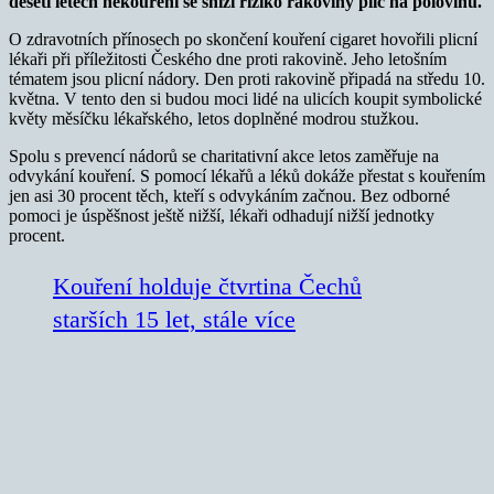
deseti letech nekouření se sniží riziko rakoviny plic na polovinu.
O zdravotních přínosech po skončení kouření cigaret hovořili plicní
lékaři při příležitosti Českého dne proti rakovině. Jeho letošním
tématem jsou plicní nádory. Den proti rakovině připadá na středu 10.
května. V tento den si budou moci lidé na ulicích koupit symbolické
květy měsíčku lékařského, letos doplněné modrou stužkou.
Spolu s prevencí nádorů se charitativní akce letos zaměřuje na
odvykání kouření. S pomocí lékařů a léků dokáže přestat s kouřením
jen asi 30 procent těch, kteří s odvykáním začnou. Bez odborné
pomoci je úspěšnost ještě nižší, lékaři odhadují nižší jednotky
procent.
Kouření holduje čtvrtina Čechů
starších 15 let, stále více