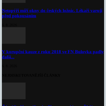
Netopýři míří okny do českých ložnic. Lékaři varují
před pokousáním
6. 8. 2026
V korupční kauze z roku 2018 ve FN Bulovka padly
další...
6. 8. 2026
NEJDISKUTOVANĚJŠÍ ČLÁNKY