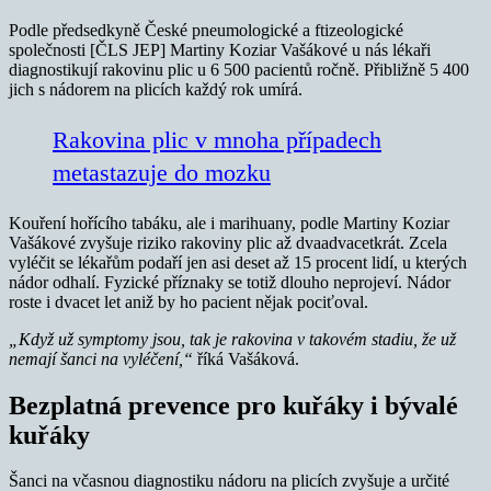
Podle předsedkyně České pneumologické a ftizeologické
společnosti [ČLS JEP] Martiny Koziar Vašákové u nás lékaři
diagnostikují rakovinu plic u 6 500 pacientů ročně. Přibližně 5 400
jich s nádorem na plicích každý rok umírá.
Rakovina plic v mnoha případech
metastazuje do mozku
Kouření hořícího tabáku, ale i marihuany, podle Martiny Koziar
Vašákové zvyšuje riziko rakoviny plic až dvaadvacetkrát. Zcela
vyléčit se lékařům podaří jen asi deset až 15 procent lidí, u kterých
nádor odhalí. Fyzické příznaky se totiž dlouho neprojeví. Nádor
roste i dvacet let aniž by ho pacient nějak pociťoval.
„Když už symptomy jsou, tak je rakovina v takovém stadiu, že už
nemají šanci na vyléčení,“
říká Vašáková.
Bezplatná prevence pro kuřáky i bývalé
kuřáky
Šanci na včasnou diagnostiku nádoru na plicích zvyšuje a určité