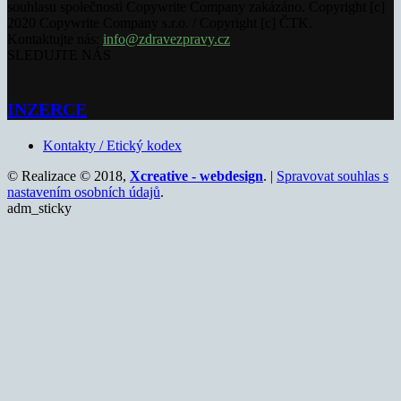
souhlasu společnosti Copywrite Company zakázáno. Copyright [c]
2020 Copywrite Company s.r.o. / Copyright [c] ČTK.
Kontaktujte nás:
info@zdravezpravy.cz
SLEDUJTE NÁS
INZERCE
Kontakty / Etický kodex
© Realizace © 2018,
Xcreative - webdesign
. |
Spravovat souhlas s
nastavením osobních údajů
.
adm_sticky