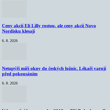
Ceny akcií Eli Lilly rostou, ale ceny akcií Novo
Nordisku klesají
6. 8. 2026
Netopýři míří okny do českých ložnic. Lékaři varují
před pokousáním
6. 8. 2026