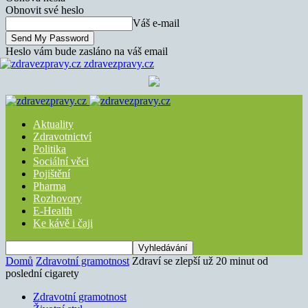
Obnovit své heslo
Váš e-mail
Heslo vám bude zasláno na váš email
zdravezpravy.cz
Aktuality
Zdravotnictví
Politika
Sociální věci
Pojištění
Pharma
Rozhovory
E-Health
Ke kávě i čaji
Domů
Zdravotní gramotnost
Zdraví se zlepší už 20 minut od
poslední cigarety
Zdravotní gramotnost