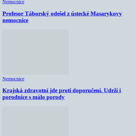
Nemocnice
Profesor Táborský odešel z ústecké Masarykovy
nemocnice
Nemocnice
Krajská zdravotní jde proti doporučení. Udrží i
porodnice s málo porody