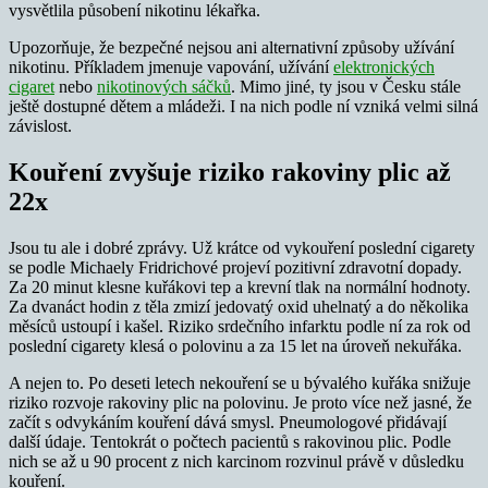
vysvětlila působení nikotinu lékařka.
Upozorňuje, že bezpečné nejsou ani alternativní způsoby užívání
nikotinu. Příkladem jmenuje vapování, užívání
elektronických
cigaret
nebo
nikotinových sáčků
. Mimo jiné, ty jsou v Česku stále
ještě dostupné dětem a mládeži. I na nich podle ní vzniká velmi silná
závislost.
Kouření zvyšuje riziko rakoviny plic až
22x
Jsou tu ale i dobré zprávy. Už krátce od vykouření poslední cigarety
se podle Michaely Fridrichové projeví pozitivní zdravotní dopady.
Za 20 minut klesne kuřákovi tep a krevní tlak na normální hodnoty.
Za dvanáct hodin z těla zmizí jedovatý oxid uhelnatý a do několika
měsíců ustoupí i kašel. Riziko srdečního infarktu podle ní za rok od
poslední cigarety klesá o polovinu a za 15 let na úroveň nekuřáka.
A nejen to. Po deseti letech nekouření se u bývalého kuřáka snižuje
riziko rozvoje rakoviny plic na polovinu. Je proto více než jasné, že
začít s odvykáním kouření dává smysl. Pneumologové přidávají
další údaje. Tentokrát o počtech pacientů s rakovinou plic. Podle
nich se až u 90 procent z nich karcinom rozvinul právě v důsledku
kouření.