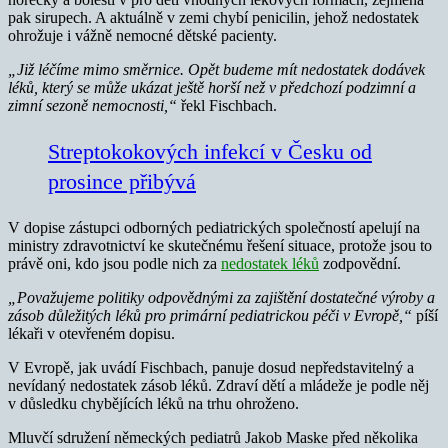
pak sirupech. A aktuálně v zemi chybí penicilin, jehož nedostatek
ohrožuje i vážně nemocné dětské pacienty.
„Již léčíme mimo směrnice. Opět budeme mít nedostatek dodávek
léků, který se může ukázat ještě horší než v předchozí podzimní a
zimní sezoně nemocnosti,“
řekl Fischbach.
Streptokokových infekcí v Česku od
prosince přibývá
V dopise zástupci odborných pediatrických společností apelují na
ministry zdravotnictví ke skutečnému řešení situace, protože jsou to
právě oni, kdo jsou podle nich za
nedostatek léků
zodpovědní.
„Považujeme politiky odpovědnými za zajištění dostatečné výroby a
zásob důležitých léků pro primární pediatrickou péči v Evropě,“
píší
lékaři v otevřeném dopisu.
V Evropě, jak uvádí Fischbach, panuje dosud nepředstavitelný a
nevídaný nedostatek zásob léků. Zdraví dětí a mládeže je podle něj
v důsledku chybějících léků na trhu ohroženo.
Mluvčí sdružení německých pediatrů Jakob Maske před několika