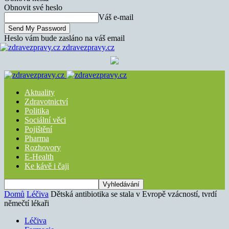
Obnovit své heslo
Váš e-mail
Heslo vám bude zasláno na váš email
zdravezpravy.cz
Aktuality
Zdravotnictví
Politika
Sociální věci
Pojištění
Pharma
Rozhovory
E-Health
Ke kávě i čaji
Domů
Léčiva
Dětská antibiotika se stala v Evropě vzácností, tvrdí
němečtí lékaři
Léčiva