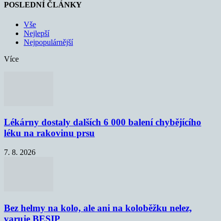
POSLEDNÍ ČLÁNKY
Vše
Nejlepší
Nejpopulárnější
Více
Lékárny dostaly dalších 6 000 balení chybějícího
léku na rakovinu prsu
7. 8. 2026
Bez helmy na kolo, ale ani na koloběžku nelez,
varuje BESIP