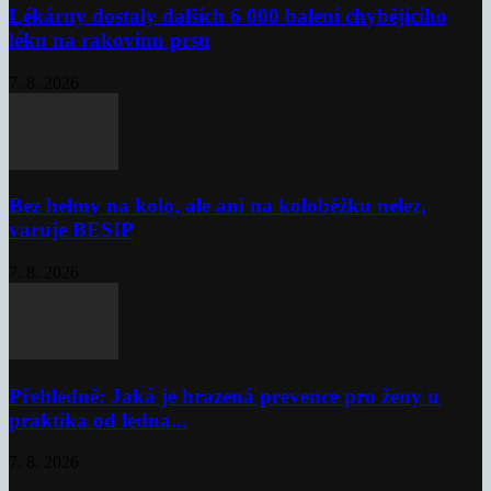
Lékárny dostaly dalších 6 000 balení chybějícího
léku na rakovinu prsu
7. 8. 2026
Bez helmy na kolo, ale ani na koloběžku nelez,
varuje BESIP
7. 8. 2026
Přehledně: Jaká je hrazená prevence pro ženy u
praktika od ledna...
7. 8. 2026