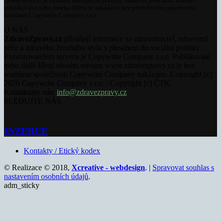
Obsah serveru je chráněn autorským právem. Jakékoli jeho užití včetně
publikování nebo jiného šíření je zakázáno bez předchozího písemného
souhlasu Copywrite Company s.r.o.
O NÁS
ZdraveZpravy.cz
přinášejí informace ze zdravotnictví, zdravotní
péče a zdravého životního stylu s přesahem do sociální politiky.
Provozovatelem serveru je Copywrite Company s.r.o. Publikování
nebo další šíření obsahu serveru www.zdravezpravy.cz je bez
souhlasu společnosti Copywrite Company zakázáno. Copyright [c]
2020 Copywrite Company s.r.o. / Copyright [c] ČTK.
Kontaktujte nás:
info@zdravezpravy.cz
SLEDUJTE NÁS
INZERCE
Kontakty / Etický kodex
© Realizace © 2018,
Xcreative - webdesign
. |
Spravovat souhlas s
nastavením osobních údajů
.
adm_sticky