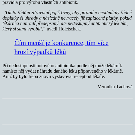
pravidla pro výrobu vlastních antibiotik.
„Tímto žádám zdravotní pojišťovny, aby prozatím neodmítaly žádné
doplatky či úhrady a následně nevracely již zaplacené platby, pokud
lékárníci nahradí předepsaný, ale nedostupný antibiotický lék tím,
který si sami vyrobili,“
uvedl Holetschek.
Čím menší je konkurence, tím více
hrozí výpadků léků
Při nedostupnosti hotového antibiotika podle něj může lékárník
namísto něj vydat náhradu daného léku připraveného v lékárně.
Aniž by bylo třeba znovu vystavovat recept od lékaře.
Veronika Táchová