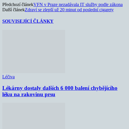
Předchozí článek
VFN v Praze nezadávala IT služby podle zákona
Další článek
Zdraví se zlepší už 20 minut od poslední cigarety
SOUVISEJÍCÍ ČLÁNKY
Léčiva
Lékárny dostaly dalších 6 000 balení chybějícího
léku na rakovinu prsu