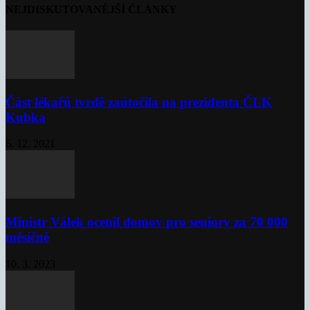
NEJDISKUTOVANĚJŠÍ ČLÁNKY
Část lékařů tvrdě zaútočila na prezidenta ČLK
Kubka
6. 12. 2021
Ministr Válek ocenil domov pro seniory za 70 000
měsíčně
10. 3. 2023