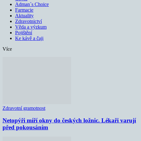
Adman´s Choice
Farmacie
Aktuality
Zdravotnictví
Věda a výzkum
Pojištění
Ke kávě a čaji
Více
Zdravotní gramotnost
Netopýři míří okny do českých ložnic. Lékaři varují
před pokousáním