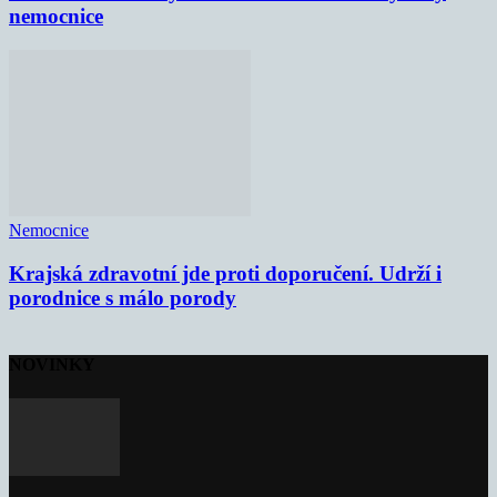
nemocnice
Nemocnice
Krajská zdravotní jde proti doporučení. Udrží i
porodnice s málo porody
NOVINKY