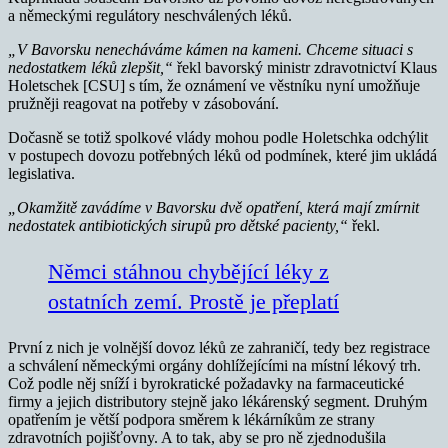
a německými regulátory neschválených léků.
„V Bavorsku nenecháváme kámen na kameni. Chceme situaci s
nedostatkem léků zlepšit,“
řekl bavorský ministr zdravotnictví Klaus
Holetschek [CSU] s tím, že oznámení ve věstníku nyní umožňuje
pružněji reagovat na potřeby v zásobování.
Dočasně se totiž spolkové vlády mohou podle Holetschka odchýlit
v postupech dovozu potřebných léků od podmínek, které jim ukládá
legislativa.
„Okamžitě zavádíme v Bavorsku dvě opatření, která mají zmírnit
nedostatek antibiotických sirupů pro dětské pacienty,“
řekl.
Němci stáhnou chybějící léky z
ostatních zemí. Prostě je přeplatí
První z nich je volnější dovoz léků ze zahraničí, tedy bez registrace
a schválení německými orgány dohlížejícími na místní lékový trh.
Což podle něj sníží i byrokratické požadavky na farmaceutické
firmy a jejich distributory stejně jako lékárenský segment. Druhým
opatřením je větší podpora směrem k lékárníkům ze strany
zdravotních pojišťovny. A to tak, aby se pro ně zjednodušila