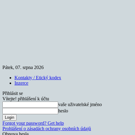
Pátek, 07. srpna 2026
Kontakty / Etický kodex
Inzerce
Přihlásit se
Vítejte! přihlášení k účtu
vaše uživatelské jméno
heslo
Forgot your password? Get help
Prohlášení o zásadách ochrany osobních údajů
Obnova hesla