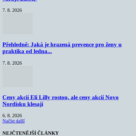
7. 8. 2026
Přehledně: Jaká je hrazená prevence pro ženy u
praktika od ledna...
7. 8. 2026
Ceny akcií Eli Lilly rostou, ale ceny akcií Novo
Nordisku klesají
6. 8. 2026
Načíst další
NEJČTENĚJŠÍ ČLÁNKY