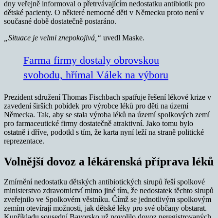
dny veřejně informoval o přetrvávajícím nedostatku antibiotik pro
dětské pacienty. O některé nemocné děti v Německu proto není v
současné době dostatečně postaráno.
„Situace je velmi znepokojivá,“
uvedl Maske.
Farma firmy dostaly obrovskou
svobodu, hřímal Válek na výboru
Prezident sdružení Thomas Fischbach spatřuje řešení lékové krize v
zavedení širších pobídek pro výrobce léků pro děti na území
Německa. Tak, aby se stala výroba léků na území spolkových zemí
pro farmaceutické firmy dostatečně atraktivní. Jako tomu bylo
ostatně i dříve, podotkl s tím, že karta nyní leží na straně politické
reprezentace.
Volnější dovoz a lékárenská příprava léků
Zmírnění nedostatku dětských antibiotických sirupů řeší spolkové
ministerstvo zdravotnictví mimo jiné tím, že nedostatek těchto sirupů
zveřejnilo ve Spolkovém věstníku. Čímž se jednotlivým spolkovým
zemím otevírají možnosti, jak dětské léky pro své občany obstarat.
Kupříkladu sousední Bavorsko už povolilo dovoz neregistrovaných