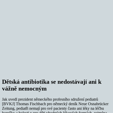
Dětská antibiotika se nedostávají ani k
vážně nemocným
Jak uvedl prezident německého profesního sdružení pediatrů
[BVKJ] Thomas Fischbach pro německý deník Neue Osnabrücker
Zeitung, pediatři nemají pro své pacienty často ani léky na léčbu
horečky a bolesti v pro děti vhodných lékových formách, zejména