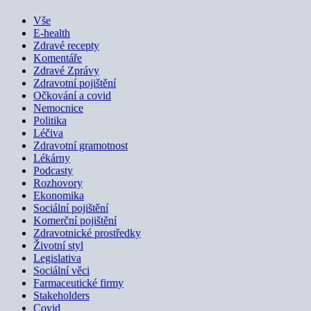
Vše
E-health
Zdravé recepty
Komentáře
Zdravé Zprávy
Zdravotní pojištění
Očkování a covid
Nemocnice
Politika
Léčiva
Zdravotní gramotnost
Lékárny
Podcasty
Rozhovory
Ekonomika
Sociální pojištění
Komerční pojištění
Zdravotnické prostředky
Životní styl
Legislativa
Sociální věci
Farmaceutické firmy
Stakeholders
Covid