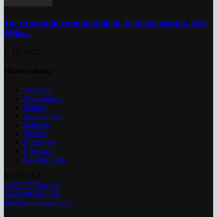
To, co se stalo ve stomatologii, je šílená ostuda, říká
Milan...
5. 12. 2022
Hlavní rubriky
Aktuality
Zdravotnictví
Politika
Sociální věci
Pojištění
Pharma
Rozhovory
E-Health
Ke kávě i čaji
KONTAKT
+420 777 264 528
+420 606 831 394
info@zdravezpravy.cz