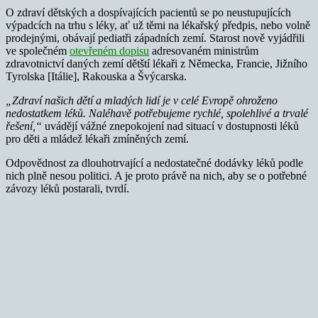
O zdraví dětských a dospívajících pacientů se po neustupujících
výpadcích na trhu s léky, ať už těmi na lékařský předpis, nebo volně
prodejnými, obávají pediatři západních zemí. Starost nově vyjádřili
ve společném
otevřeném dopisu
adresovaném ministrům
zdravotnictví daných zemí dětští lékaři z Německa, Francie, Jižního
Tyrolska [Itálie], Rakouska a Švýcarska.
„Zdraví našich dětí a mladých lidí je v celé Evropě ohroženo
nedostatkem léků. Naléhavě potřebujeme rychlé, spolehlivé a trvalé
řešení,“
uvádějí vážné znepokojení nad situací v dostupnosti léků
pro děti a mládež lékaři zmíněných zemí.
Odpovědnost za dlouhotrvající a nedostatečné dodávky léků podle
nich plně nesou politici. A je proto právě na nich, aby se o potřebné
závozy léků postarali, tvrdí.