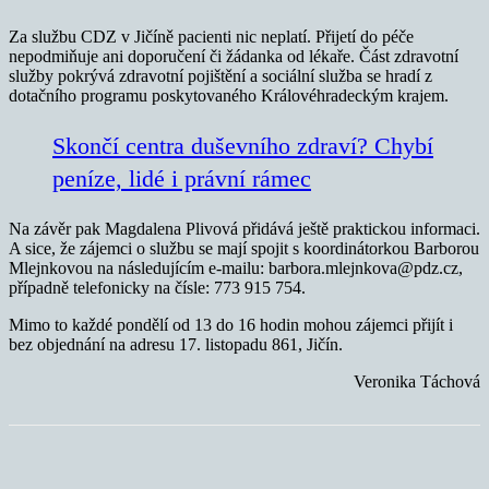
Za službu CDZ v Jičíně pacienti nic neplatí. Přijetí do péče
nepodmiňuje ani doporučení či žádanka od lékaře. Část zdravotní
služby pokrývá zdravotní pojištění a sociální služba se hradí z
dotačního programu poskytovaného Královéhradeckým krajem.
Skončí centra duševního zdraví? Chybí
peníze, lidé i právní rámec
Na závěr pak Magdalena Plivová přidává ještě praktickou informaci.
A sice, že zájemci o službu se mají spojit s koordinátorkou Barborou
Mlejnkovou na následujícím e-mailu: barbora.mlejnkova@pdz.cz,
případně telefonicky na čísle: 773 915 754.
Mimo to každé pondělí od 13 do 16 hodin mohou zájemci přijít i
bez objednání na adresu 17. listopadu 861, Jičín.
Veronika Táchová