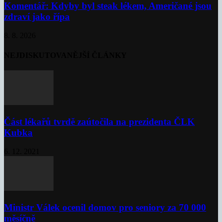
Komentář: Kdyby byl steak lékem, Američané jsou
zdraví jako řípa
8. 8. 2026
NEJDISKUTOVANĚJŠÍ ČLÁNKY
Část lékařů tvrdě zaútočila na prezidenta ČLK
Kubka
6. 12. 2021
Ministr Válek ocenil domov pro seniory za 70 000
měsíčně