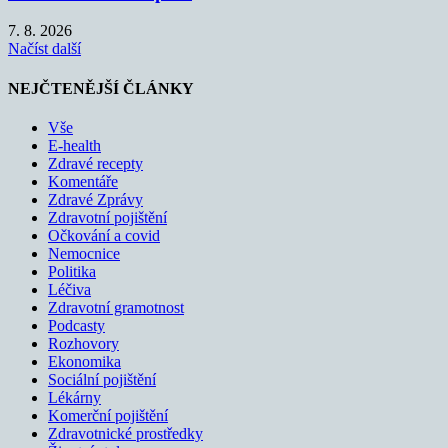
7. 8. 2026
Načíst další
NEJČTENĚJŠÍ ČLÁNKY
Vše
E-health
Zdravé recepty
Komentáře
Zdravé Zprávy
Zdravotní pojištění
Očkování a covid
Nemocnice
Politika
Léčiva
Zdravotní gramotnost
Podcasty
Rozhovory
Ekonomika
Sociální pojištění
Lékárny
Komerční pojištění
Zdravotnické prostředky