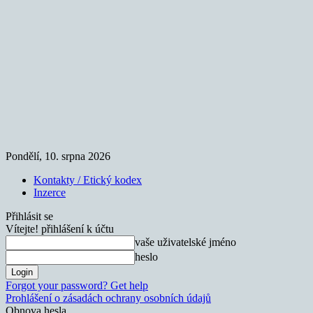
Pondělí, 10. srpna 2026
Kontakty / Etický kodex
Inzerce
Přihlásit se
Vítejte! přihlášení k účtu
vaše uživatelské jméno
heslo
Forgot your password? Get help
Prohlášení o zásadách ochrany osobních údajů
Obnova hesla