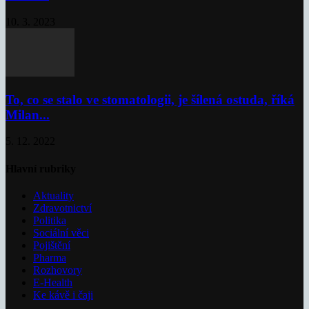
10. 3. 2023
To, co se stalo ve stomatologii, je šílená ostuda, říká
Milan...
5. 12. 2022
Hlavní rubriky
Aktuality
Zdravotnictví
Politika
Sociální věci
Pojištění
Pharma
Rozhovory
E-Health
Ke kávě i čaji