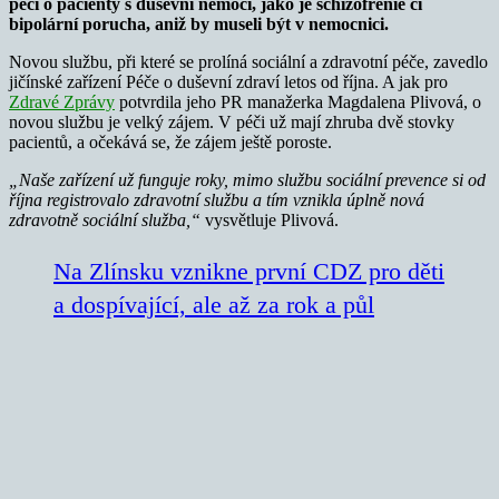
péči o pacienty s duševní nemocí, jako je schizofrenie či
bipolární porucha, aniž by museli být v nemocnici.
Novou službu, při které se prolíná sociální a zdravotní péče, zavedlo
jičínské zařízení Péče o duševní zdraví letos od října. A jak pro
Zdravé Zprávy
potvrdila jeho PR manažerka Magdalena Plivová, o
novou službu je velký zájem. V péči už mají zhruba dvě stovky
pacientů, a očekává se, že zájem ještě poroste.
„Naše zařízení už funguje roky, mimo službu sociální prevence si od
října registrovalo zdravotní službu a tím vznikla úplně nová
zdravotně sociální služba,“
vysvětluje Plivová.
Na Zlínsku vznikne první CDZ pro děti
a dospívající, ale až za rok a půl