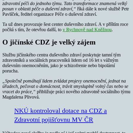
zdravotní péči do jednoho týmu. Tato transformace znamená velký
posun v oblasti péče o duševní zdraví,“
říká dále k nové službě Petr
Pavlíček, ředitel organizace Péče o duševní zdraví.
Ta už dnes provozuje šest center duševního zdraví. A v příštím roce
počítá s tím, že otevřou další, to
v Rychnově nad Kněžnou
.
O jičínské CDZ je velký zájem
Službu jičínského centra duševního zdraví poskytuje tamní tým
zdravotníků a sociálních pracovníků lidem od 16 let s vážným
duševním onemocněním, jako je schizofrenie nebo bipolární
porucha.
„
Společně pomáhají lidem zvládat projevy onemocnění, jednat na
úřadech, pečovat o domácnost, trávit smysluplně volný čas nebo se
vracet do práce,“
přibližuje práci nového zdravotně sociálního týmu
Magdalena Plivová.
NKÚ kontroloval dotace na CDZ a
Zdravotní pojišťovnu MV ČR