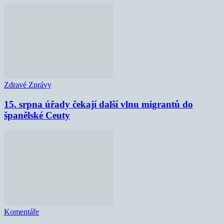
Zdravé Zprávy
15. srpna úřady čekají další vlnu migrantů do
španělské Ceuty
Komentáře