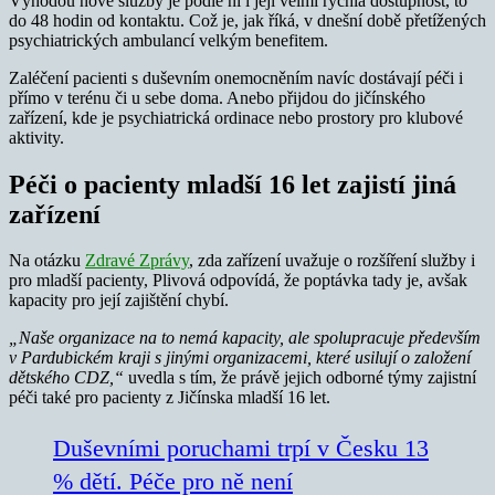
Výhodou nové služby je podle ní i její velmi rychlá dostupnost, to
do 48 hodin od kontaktu. Což je, jak říká, v dnešní době přetížených
psychiatrických ambulancí velkým benefitem.
Zaléčení pacienti s duševním onemocněním navíc dostávají péči i
přímo v terénu či u sebe doma. Anebo přijdou do jičínského
zařízení, kde je psychiatrická ordinace nebo prostory pro klubové
aktivity.
Péči o pacienty mladší 16 let zajistí jiná
zařízení
Na otázku
Zdravé Zprávy
, zda zařízení uvažuje o rozšíření služby i
pro mladší pacienty, Plivová odpovídá, že poptávka tady je, avšak
kapacity pro její zajištění chybí.
„Naše organizace na to nemá kapacity, ale spolupracuje především
v Pardubickém kraji s jinými organizacemi, které usilují o založení
dětského CDZ,“
uvedla s tím, že právě jejich odborné týmy zajistní
péči také pro pacienty z Jičínska mladší 16 let.
Duševními poruchami trpí v Česku 13
% dětí. Péče pro ně není