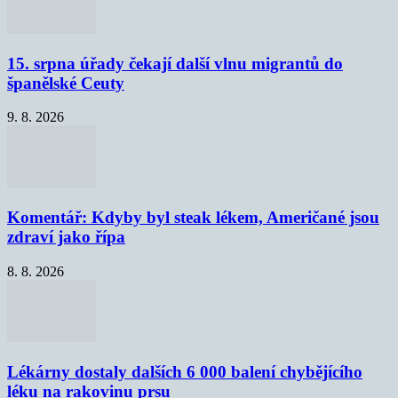
15. srpna úřady čekají další vlnu migrantů do
španělské Ceuty
9. 8. 2026
Komentář: Kdyby byl steak lékem, Američané jsou
zdraví jako řípa
8. 8. 2026
Lékárny dostaly dalších 6 000 balení chybějícího
léku na rakovinu prsu