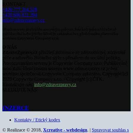
KONTAKT
+420 777 264 528
+420 606 831 394
info@zdravezpravy.cz
Obsah serveru je chráněn autorským právem. Jakékoli jeho užití včetně
publikování nebo jiného šíření je zakázáno bez předchozího písemného
souhlasu Copywrite Company s.r.o.
O NÁS
ZdraveZpravy.cz
přinášejí informace ze zdravotnictví, zdravotní
péče a zdravého životního stylu s přesahem do sociální politiky.
Provozovatelem serveru je Copywrite Company s.r.o. Publikování
nebo další šíření obsahu serveru www.zdravezpravy.cz je bez
souhlasu společnosti Copywrite Company zakázáno. Copyright [c]
2020 Copywrite Company s.r.o. / Copyright [c] ČTK.
Kontaktujte nás:
info@zdravezpravy.cz
SLEDUJTE NÁS
INZERCE
Kontakty / Etický kodex
© Realizace © 2018,
Xcreative - webdesign
. |
Spravovat souhlas s