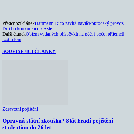
Předchozí článek
Hartmann-Rico zavírá havlíčkobrodský provoz.
Drtí ho konkurence z Asie
Další článek
Objem vydaných příspěvků na péči i počet příjemců
rostl i loni
SOUVISEJÍCÍ ČLÁNKY
Zdravotní pojištění
Opravná státní zkouška? Stát hradí pojištění
studentům do 26 let