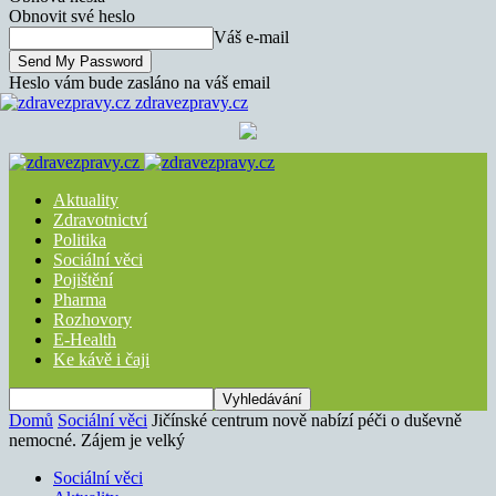
Obnovit své heslo
Váš e-mail
Heslo vám bude zasláno na váš email
zdravezpravy.cz
Aktuality
Zdravotnictví
Politika
Sociální věci
Pojištění
Pharma
Rozhovory
E-Health
Ke kávě i čaji
Domů
Sociální věci
Jičínské centrum nově nabízí péči o duševně
nemocné. Zájem je velký
Sociální věci