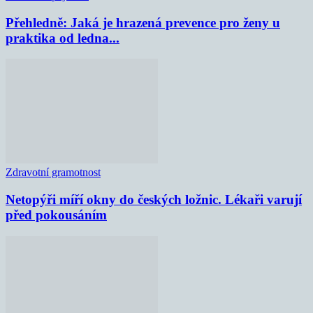
Přehledně: Jaká je hrazená prevence pro ženy u
praktika od ledna...
Zdravotní gramotnost
Netopýři míří okny do českých ložnic. Lékaři varují
před pokousáním