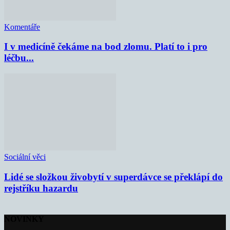
Komentáře
I v medicíně čekáme na bod zlomu. Platí to i pro
léčbu...
Sociální věci
Lidé se složkou živobytí v superdávce se překlápí do
rejstříku hazardu
NOVINKY