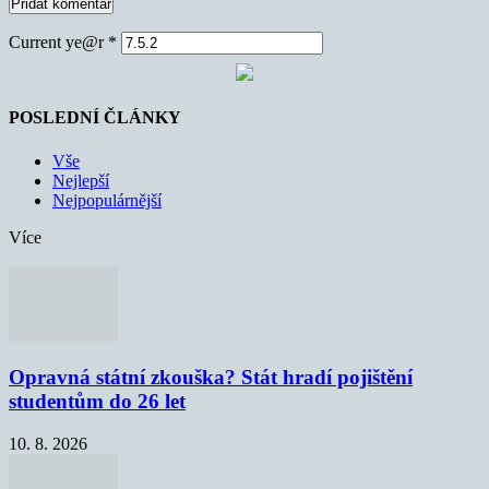
Current ye@r
*
POSLEDNÍ ČLÁNKY
Vše
Nejlepší
Nejpopulárnější
Více
Opravná státní zkouška? Stát hradí pojištění
studentům do 26 let
10. 8. 2026