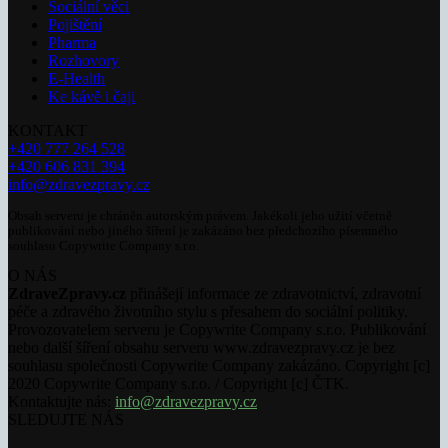
Sociální věci
Pojištění
Pharma
Rozhovory
E-Health
Ke kávě i čaji
KONTAKT
+420 777 264 528
+420 606 831 394
info@zdravezpravy.cz
Obsah serveru je chráněn autorským právem. Jakékoli jeho užití včetně
publikování nebo jiného šíření je zakázáno bez předchozího písemného
souhlasu Copywrite Company s.r.o.
O NÁS
ZdraveZpravy.cz
přinášejí informace ze zdravotnictví, zdravotní
péče a zdravého životního stylu s přesahem do sociální politiky.
Provozovatelem serveru je Copywrite Company s.r.o. Publikování
nebo další šíření obsahu serveru www.zdravezpravy.cz je bez
souhlasu společnosti Copywrite Company zakázáno. Copyright [c]
2020 Copywrite Company s.r.o. / Copyright [c] ČTK.
Kontaktujte nás:
info@zdravezpravy.cz
SLEDUJTE NÁS