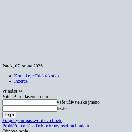
Pátek, 07. srpna 2026
Kontakty / Etický kodex
Inzerce
Přihlásit se
Vítejte! přihlášení k účtu
vaše uživatelské jméno
heslo
Forgot your password? Get help
Prohlášení o zásadách ochrany osobních údajů
Obnova hesla