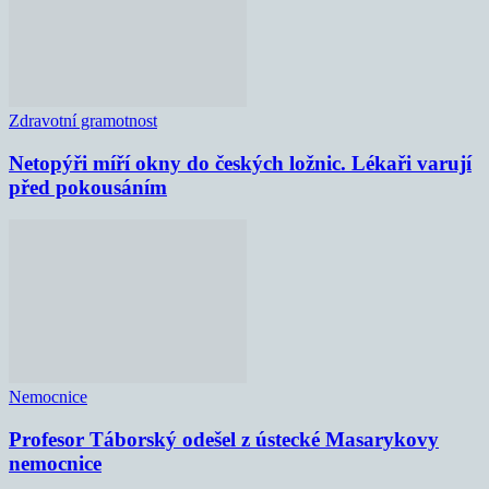
Zdravotní gramotnost
Netopýři míří okny do českých ložnic. Lékaři varují
před pokousáním
Nemocnice
Profesor Táborský odešel z ústecké Masarykovy
nemocnice