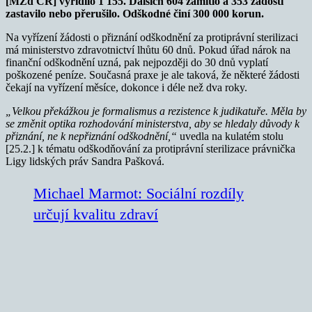
[MZd ČR] vyřídilo 1 155. Dalších 604 zamítlo a 353 žádostí
zastavilo nebo přerušilo. Odškodné činí 300 000 korun.
Na vyřízení žádosti o přiznání odškodnění za protiprávní sterilizaci
má ministerstvo zdravotnictví lhůtu 60 dnů. Pokud úřad nárok na
finanční odškodnění uzná, pak nejpozději do 30 dnů vyplatí
poškozené peníze. Současná praxe je ale taková, že některé žádosti
čekají na vyřízení měsíce, dokonce i déle než dva roky.
„Velkou překážkou je formalismus a rezistence k judikatuře. Měla by
se změnit optika rozhodování ministerstva, aby se hledaly důvody k
přiznání, ne k nepřiznání odškodnění,“
uvedla na kulatém stolu
[25.2.] k tématu odškodňování za protiprávní sterilizace právnička
Ligy lidských práv Sandra Pašková.
Michael Marmot: Sociální rozdíly
určují kvalitu zdraví