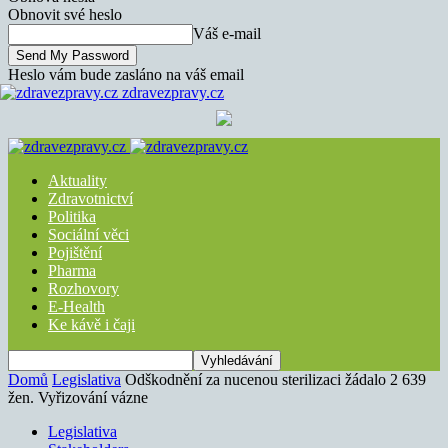
Obnovit své heslo
Váš e-mail
Heslo vám bude zasláno na váš email
zdravezpravy.cz
Aktuality
Zdravotnictví
Politika
Sociální věci
Pojištění
Pharma
Rozhovory
E-Health
Ke kávě i čaji
Domů
Legislativa
Odškodnění za nucenou sterilizaci žádalo 2 639
žen. Vyřizování vázne
Legislativa