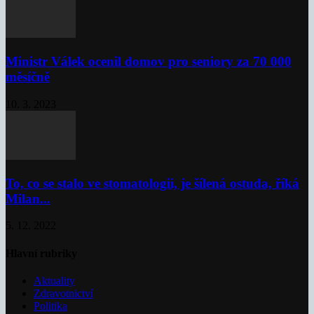
Ministr Válek ocenil domov pro seniory za 70 000
měsíčně
10. 3. 2023
To, co se stalo ve stomatologii, je šílená ostuda, říká
Milan...
5. 12. 2022
Hlavní rubriky
Aktuality
Zdravotnictví
Politika