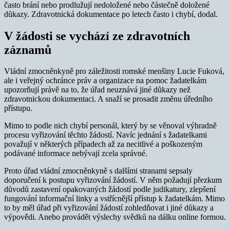
často brání nebo prodlužují nedoložené nebo částečně doložené
důkazy. Zdravotnická dokumentace po letech často i chybí, dodal.
V žádosti se vychází ze zdravotních
záznamů
Vládní zmocněnkyně pro záležitosti romské menšiny Lucie Fuková,
ale i veřejný ochránce práv a organizace na pomoc žadatelkám
upozorňují právě na to, že úřad neuznává jiné důkazy než
zdravotnickou dokumentaci. A snaží se prosadit změnu úředního
přístupu.
Mimo to podle nich chybí personál, který by se věnoval výhradně
procesu vyřizování těchto žádostí. Navíc jednání s žadatelkami
považují v některých případech až za necitlivé a poškozeným
podávané informace nebývají zcela správné.
Proto úřad vládní zmocněnkyně s dalšími stranami sepsaly
doporučení k postupu vyřizování žádostí. V něm požadují přezkum
důvodů zastavení opakovaných žádostí podle judikatury, zlepšení
fungování informační linky a vstřícnější přístup k žadatelkám. Mimo
to by měl úřad při vyřizování žádostí zohledňovat i jiné důkazy a
výpovědi. Anebo provádět výslechy svědků na dálku online formou.