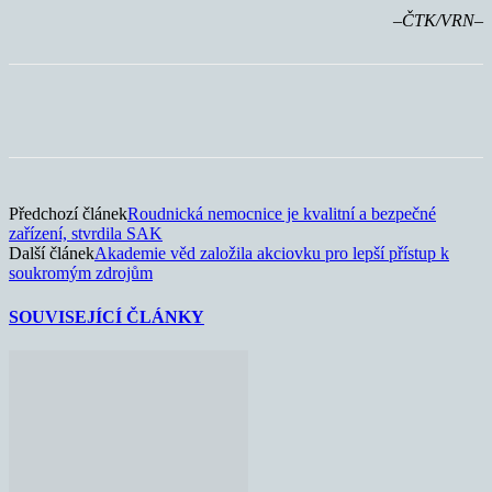
–ČTK/VRN–
Předchozí článek
Roudnická nemocnice je kvalitní a bezpečné
zařízení, stvrdila SAK
Další článek
Akademie věd založila akciovku pro lepší přístup k
soukromým zdrojům
SOUVISEJÍCÍ ČLÁNKY