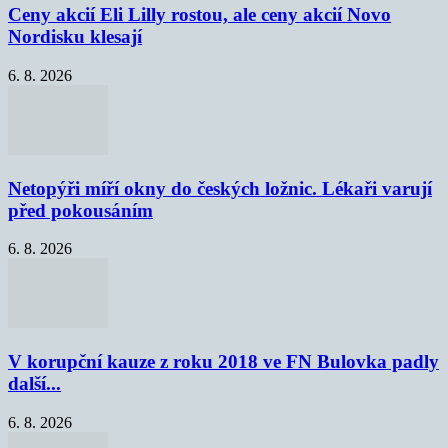
Ceny akcií Eli Lilly rostou, ale ceny akcií Novo
Nordisku klesají
6. 8. 2026
Netopýři míří okny do českých ložnic. Lékaři varují
před pokousáním
6. 8. 2026
V korupční kauze z roku 2018 ve FN Bulovka padly
další...
6. 8. 2026