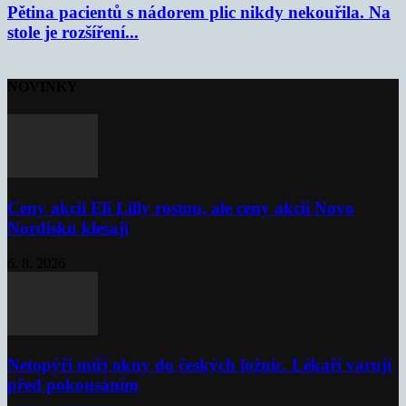
Pětina pacientů s nádorem plic nikdy nekouřila. Na
stole je rozšíření...
NOVINKY
Ceny akcií Eli Lilly rostou, ale ceny akcií Novo
Nordisku klesají
6. 8. 2026
Netopýři míří okny do českých ložnic. Lékaři varují
před pokousáním