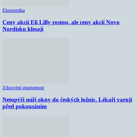
Ekonomika
Ceny akcií Eli Lilly rostou, ale ceny akcií Novo
Nordisku klesají
Zdravotní gramotnost
Netopýři míří okny do českých ložnic. Lékaři varují
před pokousáním