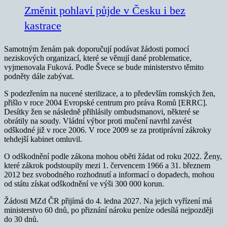
Změnit pohlaví půjde v Česku i bez
kastrace
Samotným ženám pak doporučují podávat žádosti pomocí
neziskových organizací, které se věnují dané problematice,
vyjmenovala Fuková. Podle Švece se bude ministerstvo těmito
podněty dále zabývat.
S podezřením na nucené sterilizace, a to především romských žen,
přišlo v roce 2004 Evropské centrum pro práva Romů [ERRC].
Desítky žen se následně přihlásily ombudsmanovi, některé se
obrátily na soudy. Vládní výbor proti mučení navrhl zavést
odškodné již v roce 2006. V roce 2009 se za protiprávní zákroky
tehdejší kabinet omluvil.
O odškodnění podle zákona mohou oběti žádat od roku 2022. Ženy,
které zákrok podstoupily mezi 1. červencem 1966 a 31. březnem
2012 bez svobodného rozhodnutí a informací o dopadech, mohou
od státu získat odškodnění ve výši 300 000 korun.
Žádosti MZd ČR přijímá do 4. ledna 2027. Na jejich vyřízení má
ministerstvo 60 dnů, po přiznání nároku peníze odesílá nejpozději
do 30 dnů.