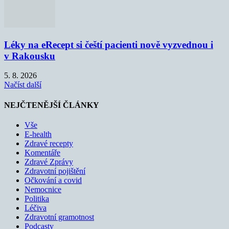
Léky na eRecept si čeští pacienti nově vyzvednou i
v Rakousku
5. 8. 2026
Načíst další
NEJČTENĚJŠÍ ČLÁNKY
Vše
E-health
Zdravé recepty
Komentáře
Zdravé Zprávy
Zdravotní pojištění
Očkování a covid
Nemocnice
Politika
Léčiva
Zdravotní gramotnost
Podcasty