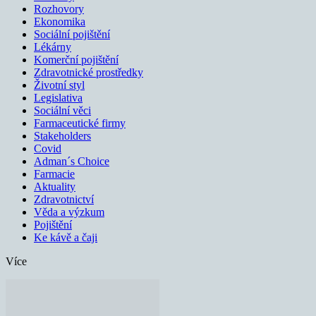
Rozhovory
Ekonomika
Sociální pojištění
Lékárny
Komerční pojištění
Zdravotnické prostředky
Životní styl
Legislativa
Sociální věci
Farmaceutické firmy
Stakeholders
Covid
Adman´s Choice
Farmacie
Aktuality
Zdravotnictví
Věda a výzkum
Pojištění
Ke kávě a čaji
Více