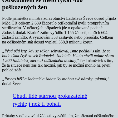
poškozených žen
Podle náměstka ministra zdravotnictví Ladislava Švece dosud přijalo
MZd ČR celkem 2 639 žádostí o odškodnění kvůli protiprávním
sterilizacím. V některých případech jde o opakovaně podané
žádosti, dodal. Kladně zatím vyřídilo 1 155 žádostí, dalších 604
žádostí zamítlo. A vyřizování 353 zastavilo nebo přerušilo. Celkem
na odškodném stát dosud vyplatil 358,8 milionu korun.
„Před pěti lety, kdy se zákon schvaloval, jsme počítali s tím, že se
bude týkat čtyř stovek žadatelek, žadatelů. V tuto chvíli máme skoro
1 200 žadatelek, které už odškodnění dostaly,“
řekl náměstek s tím,
že ta situace není zas tak hrozná, jak by se možná mohlo na první
pohled zdát.
„Proces běží a žadatelé a žadatelky mohou své nároky uplatnit,“
dodal Švec.
Chudí lidé stárnou prokazatelně
rychleji než ti bohatí
Průtahy v odbavování žádostí vysvětlil tím, že přiznání odškodného