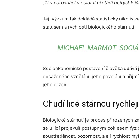
„Ti v porov­nání s ostatními stárli nejrychle
Její výzkum tak dokládá statisticky nikoliv
statusem a rychlostí biolo­gického stárnutí.
MICHAEL MARMOT: SOCIÁLN
Socioekonomické postavení člověka udává j
dosaženého vzdělání, jeho povolání a příjmů
jeho držení.
Chudí lidé stárnou rychlej
Biologické stárnutí je proces přirozených 
se u lidí projevují postupným poklesem fyzio
soustředěnost, pozornost, ale i rychlost my