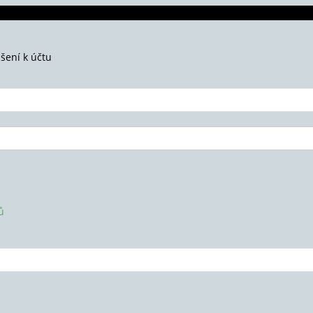
ášení k účtu
ů