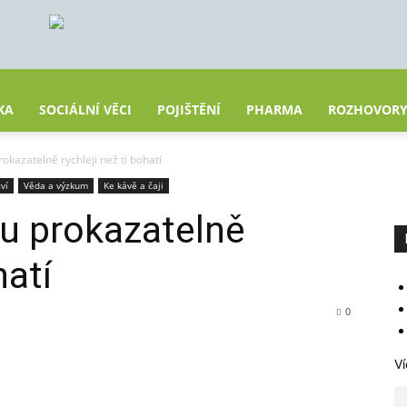
KA
SOCIÁLNÍ VĚCI
POJIŠTĚNÍ
PHARMA
ROZHOVOR
rokazatelně rychleji než ti bohatí
ví
Věda a výzkum
Ke kávě a čaji
ou prokazatelně
hatí
0
Ví