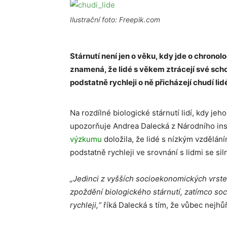
Ilustrační foto: Freepik.com
Stárnutí není jen o věku, kdy jde o chronol
znamená, že lidé s věkem ztrácejí své sch
podstatně rychleji o ně přicházejí chudí lidé
Na rozdílné biologické stárnutí lidí, kdy je
upozorňuje Andrea Dalecká z Národního inst
výzkumu
doložila, že lidé s nízkým vzdělá
podstatně rychleji ve srovnání s lidmi se 
„Jedinci z vyšších socioekonomických vrste
zpoždění biologického stárnutí, zatímco so
rychleji,“
říká Dalecká s tím, že vůbec nejhůře