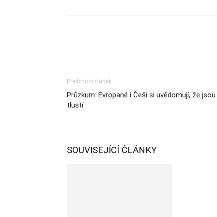
Sdílet
Předchozí článek
Průzkum: Evropané i Češi si uvědomují, že jsou
tlustí
SOUVISEJÍCÍ ČLÁNKY