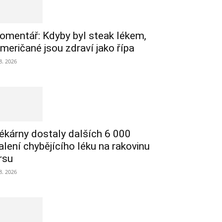
omentář: Kdyby byl steak lékem,
meričané jsou zdraví jako řípa
 8. 2026
ékárny dostaly dalších 6 000
alení chybějícího léku na rakovinu
rsu
 8. 2026