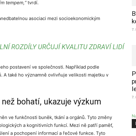
jším tempem,“
tvrdí.
B
 zanedbatelnou asocia­ci mezi socioekonomickým
k
7.
Í ROZDÍLY URČUJÍ KVALITU ZDRAVÍ LIDÍ
eho postavení ve společnosti. Například podle
P
. A také ho významně ovlivňuje velikosti majetku v
p
l
7.
i než bohatí, ukazuje výzkum
Na
změn ve funkčnosti buněk, tkání a orgánů. Tyto změny
logických a kognitivních funkcí. Mezi ně patří paměť,
šlení a pochopení informací a řečové funkce. Tyto