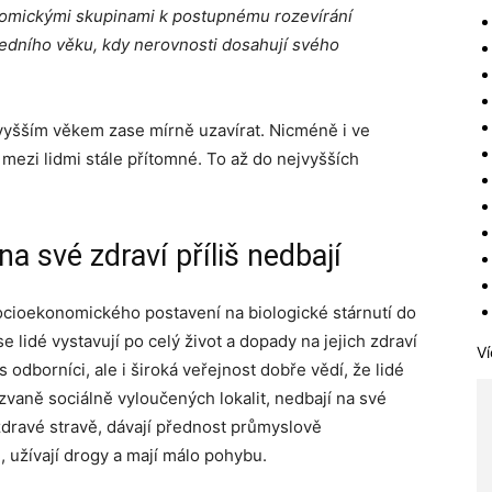
nomickými skupinami k postupné­mu rozevírání
edního věku, kdy nerovnosti dosahují svého
 vyšším věkem zase mírně uzavírat. Nicméně i ve
í mezi lidmi stále přítomné. To až do nejvyšších
na své zdraví příliš nedbají
ocioekonomického postavení na biologické stárnutí do
lidé vystavují po celý život a dopady na jejich zdraví
Ví
odborníci, ale i široká veřejnost dobře vědí, že lidé
zvaně sociálně vyloučených lokalit, nedbají na své
ezdravé stravě, dávají přednost průmyslově
, užívají drogy a mají málo pohybu.