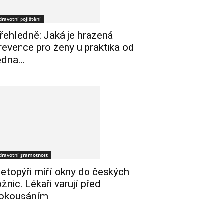
dravotní pojištění
řehledně: Jaká je hrazená
revence pro ženy u praktika od
edna...
dravotní gramotnost
etopýři míří okny do českých
ožnic. Lékaři varují před
okousáním