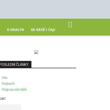
Y
E-HEALTH
KE KÁVĚ I ČAJI
POSLEDNÍ ČLÁNKY
Vše
Nejlepší
Nejpopulárnější
ce