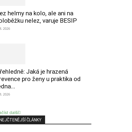
ez helmy na kolo, ale ani na
oloběžku nelez, varuje BESIP
 8. 2026
řehledně: Jaká je hrazená
revence pro ženy u praktika od
edna...
 8. 2026
číst další
NEJČTENĚJŠÍ ČLÁNKY