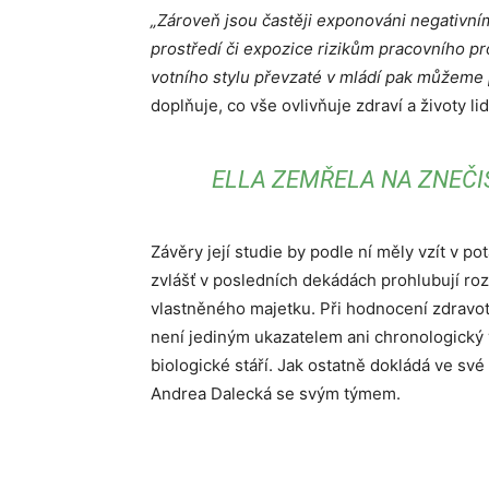
„Zároveň jsou častěji expono­váni negativním
prostředí či expozice rizikům pracovního pr
votního stylu převzaté v mládí pak můžeme p
doplňuje, co vše ovlivňuje zdraví a životy li
ELLA ZEMŘELA NA ZNEČI
Závěry její studie by podle ní měly vzít v p
zvlášť v posledních dekádách prohlubují ro
vlastněného majetku. Při hodnocení zdravot
není jediným ukazatelem ani chronologický v
biologické stáří. Jak ostatně dokládá ve své
Andrea Dalecká se svým týmem.