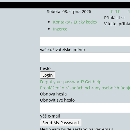
Sobota, 08. srpna 2026
Přihlásit se
Kontakty / Etický kodex
Vítejte! přihl
Inzerce
vaše uživatelské jméno
heslo
Forgot your password? Get help
Prohlášení o zásadách ochrany osobních údaj
Obnova hesla
Obnovit své heslo
Váš e-mail
Heslo vám bude zasláno na váš email