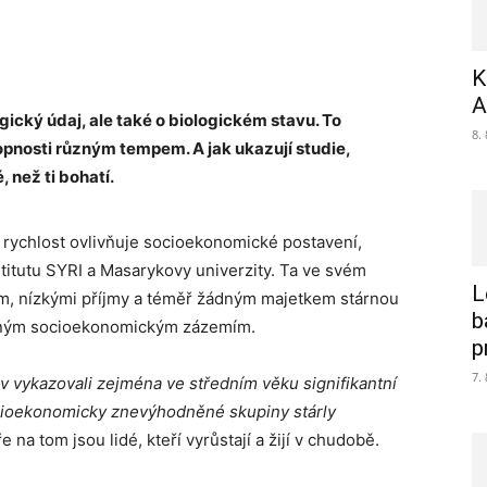
K
A
ogický údaj, ale také o biologickém stavu. To
8.
opnosti různým tempem. A jak ukazují studie,
, než ti bohatí.
ho rychlost ovlivňuje socioekonomické postavení,
itutu SYRI a Masarykovy univerzity. Ta ve svém
L
ním, nízkými příjmy a téměř žádným majetkem stárnou
b
silným socioekonomickým zázemím.
p
7.
v vykazovali zejména ve středním věku signifikantní
cioeko­nomicky znevýhodněné skupiny stárly
 na tom jsou lidé, kteří vyrůstají a žijí v chudobě.