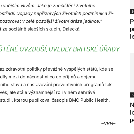
 vnějším vlivům. Jako je znečištění ži­votního
Z
o­středí. Dopady nepříznivých životních podmínek a ži­
P
ozoro­vat v celé pozdější životní dráze jedince,“
p
dí ze sociálně slabších skupin, Dalecká.
l
ŠTĚNÉ OVZDUŠÍ, UVEDLY BRITSKÉ ÚŘADY
otaz zdravotní politiky převážně vyspělých států, kde se
zdíly mezi domácnostmi co do příjmů a objemu
ního stavu a nastavování preventivních programů tak
ěk, ale stále významnější roli v něm sehrává
Z
 studii, kterou publikoval časopis BMC Public Health,
N
l
p
–VRN–