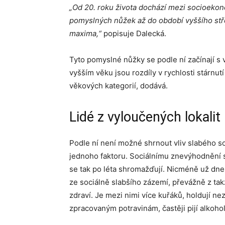
„Od 20. roku života dochá­zí mezi socioeko
pomyslných nůžek až do období vyšší­ho stř
maxima,“
popisuje Dalecká.
Tyto pomyslné nůžky se podle ní začínají s
vyšším věku jsou rozdíly v rychlosti stárnut
věkových kategorií, dodává.
Lidé z vyloučených lokalit 
Podle ní není možné shrnout vliv slabého s
jednoho faktoru. Sociálnímu znevýhodnění se 
se tak po léta shromažďují. Nicméně už dnes 
ze sociálně slabšího zázemí, převážně z tak
zdraví. Je mezi nimi více kuřáků, holdují n
zpracovaným potravinám, častěji pijí alkohol