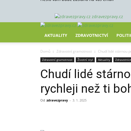
zdravezpravy.cz
AKTUALITY
ZDRAVOTNICTVÍ
POLITI
Domů
Zdravotní gramotnost
Chudí lidé stárnou p
Zdravotní gramotnost
Životní styl
Aktuality
Zdravotnict
Chudí lidé stárn
rychleji než ti bo
Od
zdravezpravy
-
3. 1. 2025
Sdílet