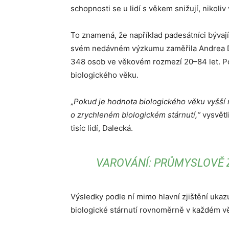
schopnosti se u lidí s věkem snižují, nikol
To znamená, že například padesátníci bývají 
svém nedávném výzkumu zaměřila Andrea Dal
348 osob ve věkovém rozmezí 20–84 let. Po
biologického věku.
„
Pokud je hod­nota biologického věku vyšší
o zrychleném biologickém stárnu­tí,“
vysvětli
tisíc lidí, Dalecká.
VAROVÁNÍ: PRŮMYSLOVĚ 
Výsledky podle ní mimo hlavní zjištění uka
biologické stárnutí rovnoměrně v každém v