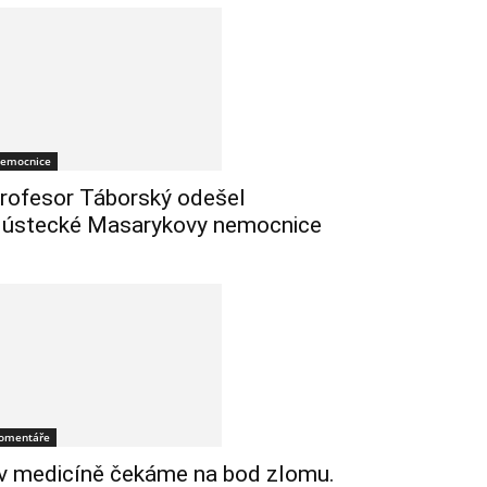
emocnice
rofesor Táborský odešel
 ústecké Masarykovy nemocnice
omentáře
 v medicíně čekáme na bod zlomu.