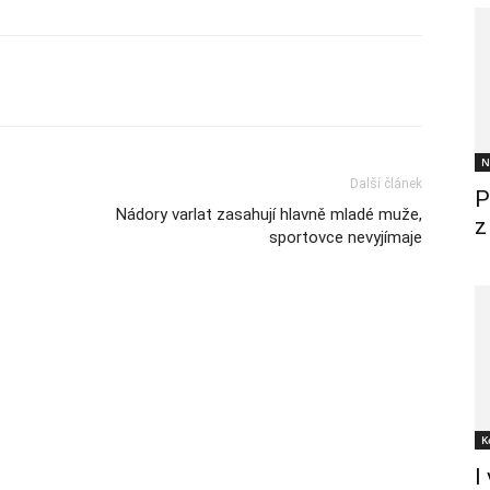
N
Další článek
P
Nádory varlat zasahují hlavně mladé muže,
z
sportovce nevyjímaje
K
I