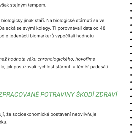
iv však stejným tempem.
biologicky jinak staří. Na biologické stárnutí se ve
ecká se svými kolegy. Ti porovnávali data od 48
dle jedenácti biomarkerů vypočítali hodnotu
 než hodnota věku chrono­logického, hovoříme
la, jak posuzovali rychlost stárnutí u téměř padesáti
ZPRACOVANÉ POTRAVINY ŠKODÍ ZDRAVÍ
zují, že socioekonomické postavení neovlivňuje
ěku.