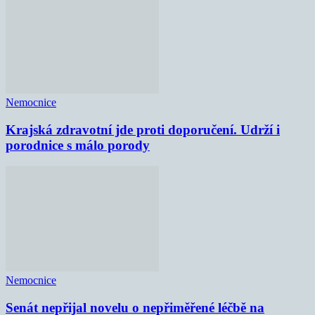
Nemocnice
Krajská zdravotní jde proti doporučení. Udrží i
porodnice s málo porody
Nemocnice
Senát nepřijal novelu o nepřiměřené léčbě na