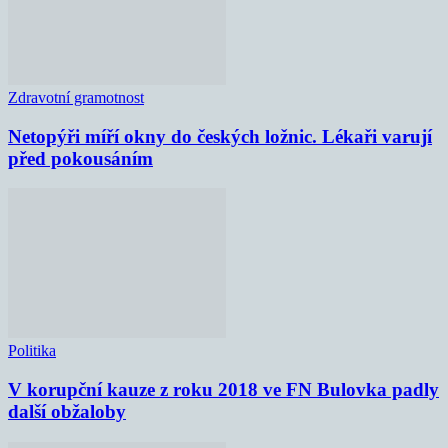
Zdravotní gramotnost
Netopýři míří okny do českých ložnic. Lékaři varují
před pokousáním
Politika
V korupční kauze z roku 2018 ve FN Bulovka padly
další obžaloby