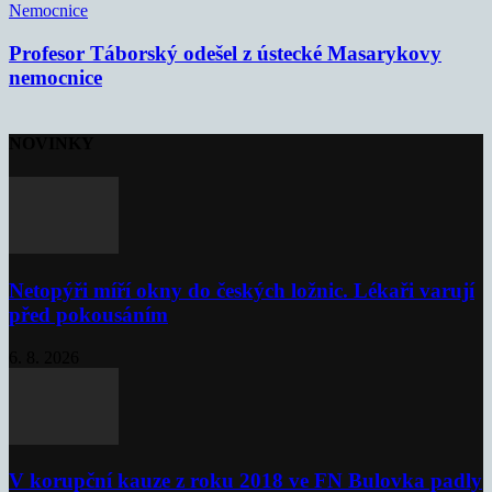
Nemocnice
Profesor Táborský odešel z ústecké Masarykovy
nemocnice
NOVINKY
Netopýři míří okny do českých ložnic. Lékaři varují
před pokousáním
6. 8. 2026
V korupční kauze z roku 2018 ve FN Bulovka padly