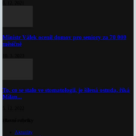
6. 12. 2021
Ministr Válek ocenil domov pro seniory za 70 000
měsíčně
10. 3. 2023
To, co se stalo ve stomatologii, je šílená ostuda, říká
Milan...
5. 12. 2022
Hlavní rubriky
Aktuality