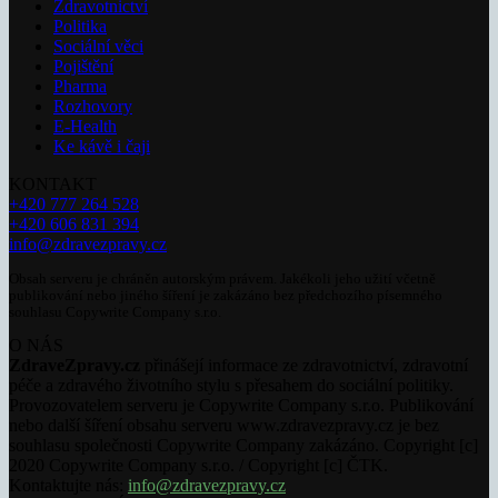
Zdravotnictví
Politika
Sociální věci
Pojištění
Pharma
Rozhovory
E-Health
Ke kávě i čaji
KONTAKT
+420 777 264 528
+420 606 831 394
info@zdravezpravy.cz
Obsah serveru je chráněn autorským právem. Jakékoli jeho užití včetně
publikování nebo jiného šíření je zakázáno bez předchozího písemného
souhlasu Copywrite Company s.r.o.
O NÁS
ZdraveZpravy.cz
přinášejí informace ze zdravotnictví, zdravotní
péče a zdravého životního stylu s přesahem do sociální politiky.
Provozovatelem serveru je Copywrite Company s.r.o. Publikování
nebo další šíření obsahu serveru www.zdravezpravy.cz je bez
souhlasu společnosti Copywrite Company zakázáno. Copyright [c]
2020 Copywrite Company s.r.o. / Copyright [c] ČTK.
Kontaktujte nás:
info@zdravezpravy.cz