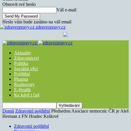
Obnovit své heslo
Váš e-mail
Heslo vám bude zasláno na váš email
zdravezpravy.cz
Aktuality
Zdravotnictví
Politika
Sociální věci
Pojištění
Pharma
Rozhovory
E-Health
Ke kávě i čaji
Domů
Zdravotní pojištění
Předsedou Asociace nemocnic ČR je Aleš
Herman z FN Hradec Králové
Zdravotní pojištění