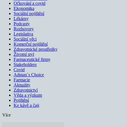
Očkování a covid
Ekonomika
Sociální pojištění
Lékárny
Podcasty
Rozhovory
Legislativa
Sociální věci
Komerční pojištění
Zdravotnické prostředky
Životní styl
Farmaceutické firmy
Stakeholders
Covid
Adman´s Choice
Farmacie
Aktuality
Zdravotnictví
Věda a výzkum
Pojištění
Ke kávě a čaji
Více