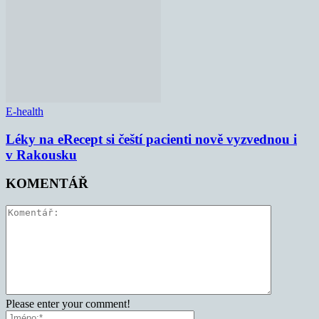
E-health
Léky na eRecept si čeští pacienti nově vyzvednou i
v Rakousku
KOMENTÁŘ
Please enter your comment!