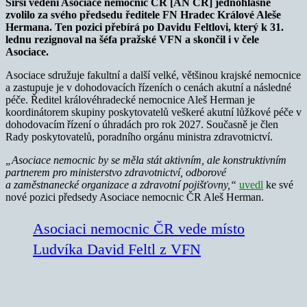
Širší vedení Asociace nemocnic ČR [AN ČR] jednohlasně
zvolilo za svého předsedu ředitele FN Hradec Králové Aleše
Hermana. Ten pozici přebírá po Davidu Feltlovi, který k 31.
lednu rezignoval na šéfa pražské VFN a skončil i v čele
Asociace.
Asociace sdružuje fakultní a další velké, většinou krajské nemocnice
a zastupuje je v dohodovacích řízeních o cenách akutní a následné
péče. Ředitel královéhradecké nemocnice Aleš Herman je
koordinátorem skupiny poskytovatelů veškeré akutní lůžkové péče v
dohodovacím řízení o úhradách pro rok 2027. Současně je člen
Rady poskytovatelů, poradního orgánu ministra zdravotnictví.
„Asociace nemocnic by se měla stát aktivním, ale konstruktivním
partnerem pro ministerstvo zdravotnictví, odborové
a zaměstnanecké organizace a zdravotní pojišťovny,“
uvedl
ke své
nové pozici předsedy Asociace nemocnic ČR Aleš Herman.
Asociaci nemocnic ČR vede místo
Ludvíka David Feltl z VFN