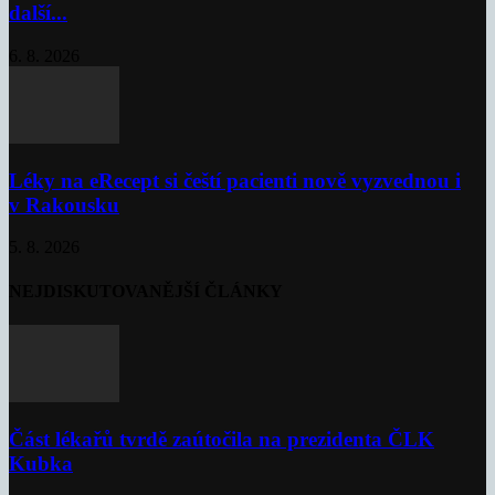
další...
6. 8. 2026
Léky na eRecept si čeští pacienti nově vyzvednou i
v Rakousku
5. 8. 2026
NEJDISKUTOVANĚJŠÍ ČLÁNKY
Část lékařů tvrdě zaútočila na prezidenta ČLK
Kubka