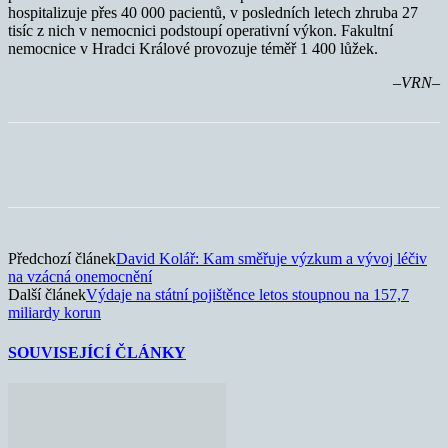
hospitalizuje přes 40 000 pacientů, v posledních letech zhruba 27
tisíc z nich v nemocnici podstoupí operativní výkon. Fakultní
nemocnice v Hradci Králové provozuje téměř 1 400 lůžek.
–VRN–
Předchozí článek
David Kolář: Kam směřuje výzkum a vývoj léčiv
na vzácná onemocnění
Další článek
Výdaje na státní pojištěnce letos stoupnou na 157,7
miliardy korun
SOUVISEJÍCÍ ČLÁNKY