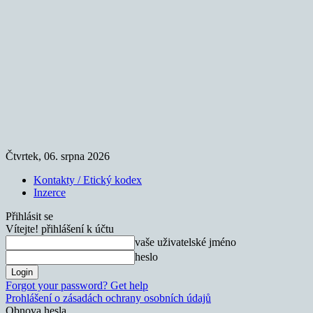
Čtvrtek, 06. srpna 2026
Kontakty / Etický kodex
Inzerce
Přihlásit se
Vítejte! přihlášení k účtu
vaše uživatelské jméno
heslo
Forgot your password? Get help
Prohlášení o zásadách ochrany osobních údajů
Obnova hesla