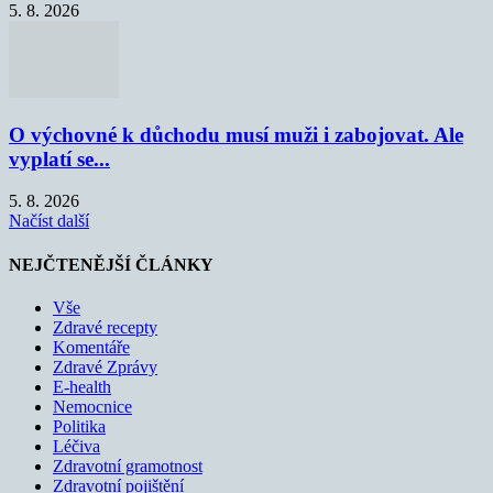
5. 8. 2026
O výchovné k důchodu musí muži i zabojovat. Ale
vyplatí se...
5. 8. 2026
Načíst další
NEJČTENĚJŠÍ ČLÁNKY
Vše
Zdravé recepty
Komentáře
Zdravé Zprávy
E-health
Nemocnice
Politika
Léčiva
Zdravotní gramotnost
Zdravotní pojištění