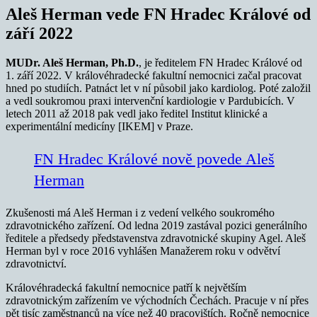
Aleš Herman vede FN Hradec Králové od
září 2022
MUDr. Aleš Herman, Ph.D.
, je ředitelem FN Hradec Králové od
1. září 2022. V královéhradecké fakultní nemocnici začal pracovat
hned po studiích. Patnáct let v ní působil jako kardiolog. Poté založil
a vedl soukromou praxi intervenční kardiologie v Pardubicích. V
letech 2011 až 2018 pak vedl jako ředitel Institut klinické a
experimentální medicíny [IKEM] v Praze.
FN Hradec Králové nově povede Aleš
Herman
Zkušenosti má Aleš Herman i z vedení velkého soukromého
zdravotnického zařízení. Od ledna 2019 zastával pozici generálního
ředitele a předsedy představenstva zdravotnické skupiny Agel. Aleš
Herman byl v roce 2016 vyhlášen Manažerem roku v odvětví
zdravotnictví.
Královéhradecká fakultní nemocnice patří k největším
zdravotnickým zařízením ve východních Čechách. Pracuje v ní přes
pět tisíc zaměstnanců na více než 40 pracovištích. Ročně nemocnice