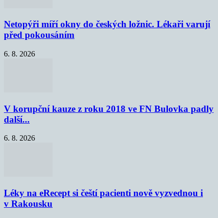
Netopýři míří okny do českých ložnic. Lékaři varují
před pokousáním
6. 8. 2026
V korupční kauze z roku 2018 ve FN Bulovka padly
další...
6. 8. 2026
Léky na eRecept si čeští pacienti nově vyzvednou i
v Rakousku