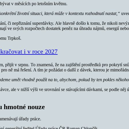
zabývat v měsících po letošním květnu.
konkrétní životní situaci, která může v kontextu rozhodnutí nastat,“
uved
ání, či nepřiznání superdávky. Ale hlavně došlo k tomu, že nikoli nevý
mají ve svých rozpočtech dostatek peněz na úhradu nájmů, energií nebo
omu Trpkoš.
račovat i v roce 2027
přijít v srpnu. To znamená, že na zajištění prostředků pro pokrytí sn
o ně má řešení. A tím je požádat o další z dávek, kterou je mimořá
eme umět vhodně použít na to, abychom, pokud by ten pokles někoho 
ce, ale v nižší výši ve srovnání se stávajícími dávkami, se podle něj ú
ku hmotné nouze
menávají úřady práce.
ání generální ředitel Úřadu práce ČR Roman Chlopčík.