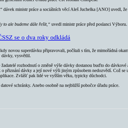
 dávek ministr práce a sociálních věcí Aleš Juchelka [ANO] uvedl, ž
y to ale budeme dále řešit,“
uvedl ministr práce před poslanci Výboru.
ČSSZ se o dva roky odkládá
kdy novou superdávku připravovali, počítali s tím, že mimořádná oka
dávky, vysvětlil.
e žadatelé rozhodnutí o změně výše dávky dostanou buďto do dávkové ap
ak o přiznání dávky a její nové výši jiným způsobem nedozvědí. Což se 
aplikace. Zvlášť pak lidé ve vyšším věku, typicky důchodci.
í datové schránky. Anebo osobně na nejbližší pobočce úřadu práce.