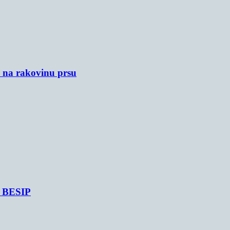
u na rakovinu prsu
je BESIP