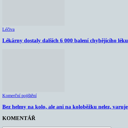
Léčiva
Lékárny dostaly dalších 6 000 balení chybějícího lék
Komerční pojištění
Bez helmy na kolo, ale ani na koloběžku nelez, varu
KOMENTÁŘ