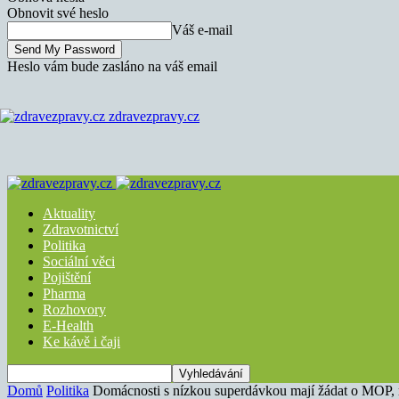
Obnovit své heslo
Váš e-mail
Heslo vám bude zasláno na váš email
zdravezpravy.cz
Aktuality
Zdravotnictví
Politika
Sociální věci
Pojištění
Pharma
Rozhovory
E-Health
Ke kávě i čaji
Domů
Politika
Domácnosti s nízkou superdávkou mají žádat o MOP, 