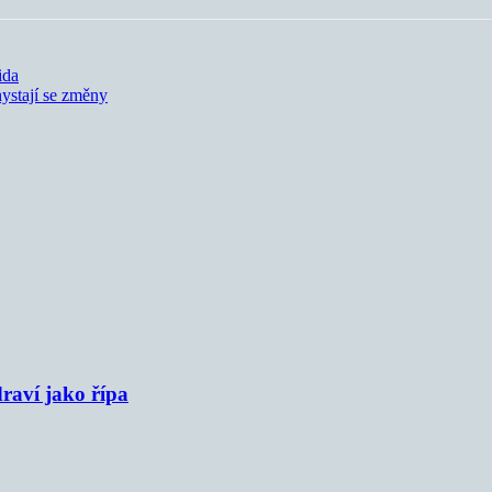
ida
hystají se změny
raví jako řípa