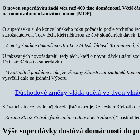
O novou superdávku žádá více než 460 tisíc domácností. Větší 
na mimořádnou okamžitou pomoc [MOP].
O superdávku si do konce loňského roku požádalo podle vrchního ředi
starožadatelých. Tedy těch, kteří některou ze čtyř sloučených dávek již
„Z nich již máme dokončeno zhruba 274 tisíc žádostí. To znamená, že
U takzvaných novožadatelů, tedy těch, kteří o novou dávku státní soci
130 tisíc žádostí o superdávku.
„My aktuálně počítáme s tím, že všechny žádosti starožadatelů budem
vysvětlil dále na jednání Výboru.
Důchodové změny vláda udělá ve dvou vlnách
Stávající situace podle něj docela jistě ukazuje, že veškeré žádosti 
„Zhruba 30 až 35 tisíc týdně umíme odbavit těch žádostí,“
nastínil t
Výše superdávky dostává domácnosti do p