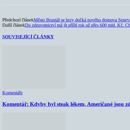
Předchozí článek
Město Bruntál se brzy dočká nového domova Senev
Další článek
Do zdravotnictví má jít příští rok už přes 600 mld. Kč. C
SOUVISEJÍCÍ ČLÁNKY
Komentáře
Komentář: Kdyby byl steak lékem, Američané jsou zd